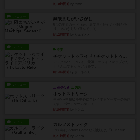
約10時間前
by tamio
レビュー
無限まちがいさがし
6つの場面カード（表、裏で違う絵）が何枚かあ
り、そのうち3つ選んで、同...
約12時間前
by ジェイとと
レビュー
充実
チケットトゥライド / チケットトゥライドアメリカ
デジタルソロプレイ。元祖チケライ？マップがた
くさん出てるからどれをプレ...
約14時間前
by おーちゃん
レビュー
画像付き
充実
ホットストリーク
星7軽〜中量級を中心にプレイするゲーマーの感想
です。ボードゲーム会にて...
約20時間前
by おとん
レビュー
ガルフストライク
1983年にVictory Gamesが出版した『Gulf Strik...
約21時間前
by Chaco