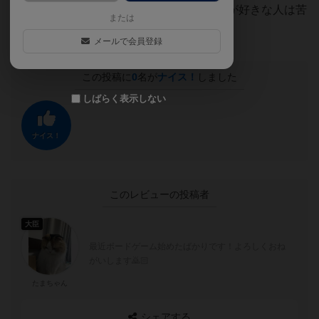
好きな方はかなり燃えます。和気あいあいが好きな人は苦
または
手かもしれません。
メールで会員登録
この投稿に
0
名が
ナイス！
しました
しばらく表示しない
ナイス！
このレビューの投稿者
大臣
最近ボードゲーム始めたばかりです！よろしくおね
がいします🙇🏻
たまちゃん
シェアする