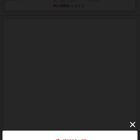
箱！何より楽しい！！正体隠...
約21時間前
by あまる