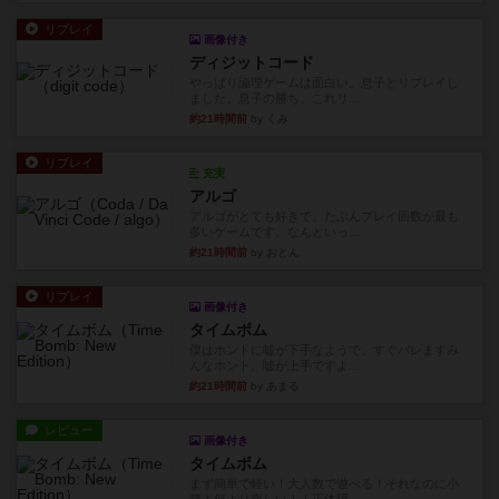
リプレイ
画像付き
ディジットコード
やっぱり論理ゲームは面白い。息子とリプレイし
ました。息子の勝ち。これリ...
約21時間前
by くみ
リプレイ
充実
アルゴ
アルゴがとても好きで、たぶんプレイ回数が最も
多いゲームです。なんといっ...
約21時間前
by おとん
リプレイ
画像付き
タイムボム
僕はホントに嘘が下手なようで、すぐバレますみ
んなホント、嘘が上手ですよ...
約21時間前
by あまる
レビュー
画像付き
タイムボム
まず簡単で軽い！大人数で遊べる！それなのに小