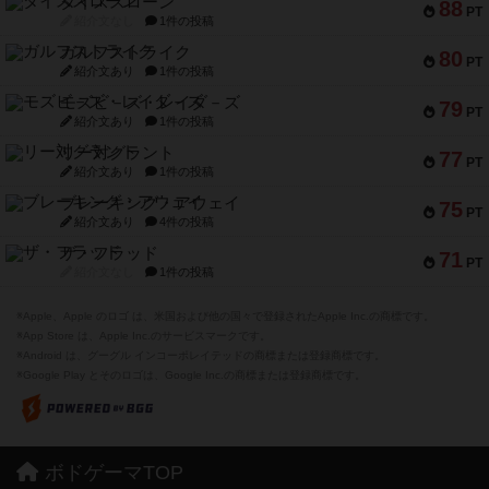
ダイススローン
88
PT
紹介文なし
1件の投稿
ガルフストライク
80
PT
紹介文あり
1件の投稿
モズビ－ズ・レイダ－ズ
79
PT
紹介文あり
1件の投稿
リー対グラント
77
PT
紹介文あり
1件の投稿
ブレーキング・アウェイ
75
PT
紹介文あり
4件の投稿
ザ・フラッド
71
PT
紹介文なし
1件の投稿
※Apple、Apple のロゴ は、米国および他の国々で登録されたApple Inc.の商標です。
※App Store は、Apple Inc.のサービスマークです。
※Android は、グーグル インコーポレイテッドの商標または登録商標です。
※Google Play とそのロゴは、Google Inc.の商標または登録商標です。
ボドゲーマTOP