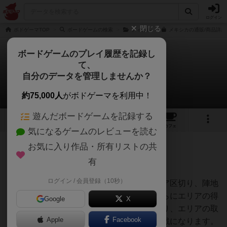
ログイン
閉じる
ボドゲーマTOP
ボードゲームの検索
ティカル
メキシカの通販/商品詳細
ボードゲームのプレイ履歴を記録し
て、
メキシカ
自分のデータを管理しませんか？
たまちゃんさんのレビュー
約75,000人
がボドゲーマを利用中！
遊んだボードゲームを記録する
6
6
33
トップ
画像
動画
レビュー
カフェ
気になるゲームのレビューを読む
お気に入り作品・所有リストの共
78名
0名
0
約2ヶ月前
有
ログイン / 会員登録（10秒）
アクションポイント制で川を配置してエリア区切り、陣地
を取っていくゲームです。神殿を建ててさらにエリアの得
Google
X
点件を得ていくのですが相手の邪魔をしたり、エリアの取
Apple
Facebook
り合いだったり運要素なしのバチバチの対戦になります。