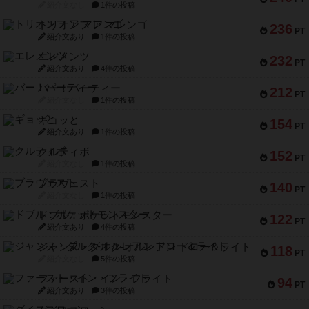
紹介文なし
1件の投稿
トリオンフ ア マレンゴ
236
PT
紹介文あり
1件の投稿
エレメンツ
232
PT
紹介文あり
4件の投稿
バー！パーティー
212
PT
紹介文なし
1件の投稿
ギョッと
154
PT
紹介文あり
1件の投稿
クルティボ
152
PT
紹介文なし
1件の投稿
ブラヴェスト
140
PT
紹介文なし
1件の投稿
ドブル：ポケットモンスター
122
PT
紹介文あり
4件の投稿
ジャンヌ・ダルク-オルレアン ドロー＆ライト
118
PT
紹介文なし
5件の投稿
ファースト・イン・フライト
94
PT
紹介文あり
3件の投稿