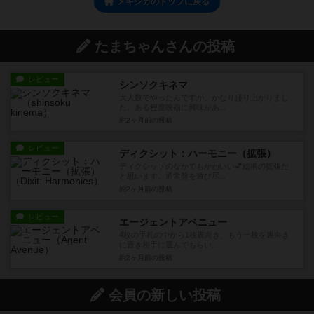
メキシカのトップに戻る
たまちゃんさんの投稿
レビュー
シンソクキネマ
大人数でやったんですが、かなり盛り上がりまし
た。ある程度映画に興味があ...
約2ヶ月前
の投稿
レビュー
ディクシット：ハーモニー（拡張）
ディクシットのなかでもかわいい💕絵柄の拡張だ
と思います。通常盤を遊び尽...
約2ヶ月前
の投稿
レビュー
エージェントアベニュー
4枚の手札の中から1枚表向き、もう一枚を裏向き
に置き相手に選んでもらい...
約2ヶ月前
の投稿
会員の新しい投稿