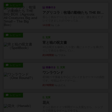
レビュー
画像付き
アグリコラ：牧場の動物たち THE BIG BOX
長らく積みゲーになってましたが、腰を据えてプ
レイできましたのでやってみ...
16分前
by くみ
レビュー
充実
宵と暁の呪文書
4/5点呪文を修得したり使い魔にトークンを捧げた
りして得点を増やしてい...
約3時間前
by ワタル
レビュー
画像付き
充実
ワンラウンド
星5軽〜中量級を中心にプレイするゲーマーの感想
です。今回はボードゲーム...
約7時間前
by おとん
レビュー
充実
花火
ずっと前のドイツ年間ゲーム大賞ながら、シンプ
ルで簡単な小ゲームで今でも...