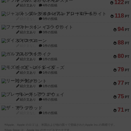
ドブル：ポケットモンスター
122
PT
紹介文あり
4件の投稿
ジャンヌ・ダルク-オルレアン ドロー＆ライト
118
PT
紹介文なし
5件の投稿
ファースト・イン・フライト
94
PT
紹介文あり
3件の投稿
ダイススローン
88
PT
紹介文なし
1件の投稿
ガルフストライク
80
PT
紹介文あり
1件の投稿
モズビ－ズ・レイダ－ズ
79
PT
紹介文あり
1件の投稿
リー対グラント
77
PT
紹介文あり
1件の投稿
ブレーキング・アウェイ
75
PT
紹介文あり
4件の投稿
ザ・フラッド
71
PT
紹介文なし
1件の投稿
※Apple、Apple のロゴ は、米国および他の国々で登録されたApple Inc.の商標です。
※App Store は、Apple Inc.のサービスマークです。