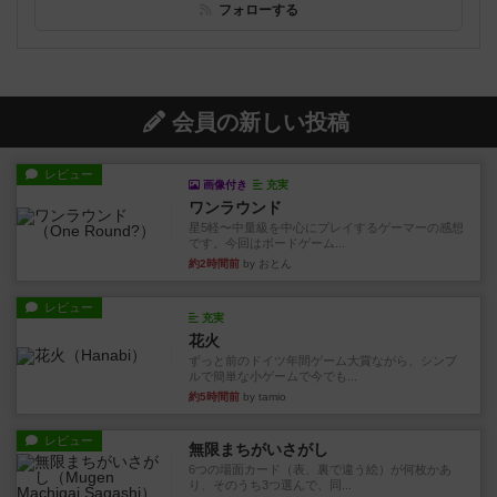
フォローする
会員の新しい投稿
レビュー
画像付き
充実
ワンラウンド
星5軽〜中量級を中心にプレイするゲーマーの感想
です。今回はボードゲーム...
約2時間前
by おとん
レビュー
充実
花火
ずっと前のドイツ年間ゲーム大賞ながら、シンプ
ルで簡単な小ゲームで今でも...
約5時間前
by tamio
レビュー
無限まちがいさがし
6つの場面カード（表、裏で違う絵）が何枚かあ
り、そのうち3つ選んで、同...