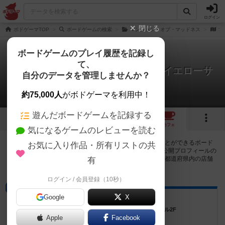
ログイン
閉じる
ボドゲーマTOP
ボードゲームの検索
マンション・オブ・マッドネス
マ
ボードゲームのプレイ履歴を記録し
て、
マンション・オブ・マッドネス：イエローサ
自分のデータを管理しませんか？
イン
2店のカフェ/スペースが提供中
約75,000人
がボドゲーマを利用中！
遊んだボードゲームを記録する
1
2
トップ
画像
動画
レビュー
カフェ
気になるゲームのレビューを読む
マンション・オブ・マッドネス：イエローサインで遊ぶことができるボード
お気に入り作品・所有リストの共
ゲームカフェ・プレイスペースが2店登録されています。公開プロフィールの
都道府県が設定されたアカウントでログインすると、同じ都道府県内の店舗
有
に絞り込むボタンが表示されます。
ログイン / 会員登録（10秒）
プレイスペース
Google
X
カンティーナ
大阪府大阪市阿倍野区昭和町5-10-2 西田辺ビル2F
Apple
Facebook