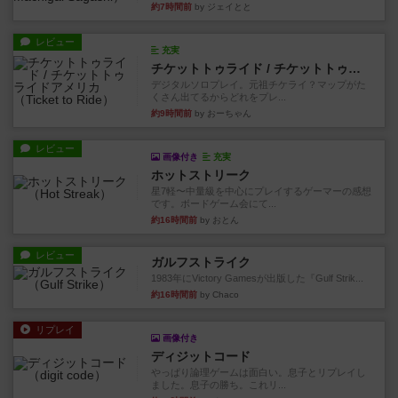
約7時間前
by ジェイとと
レビュー
充実
チケットトゥライド / チケットトゥライドアメリカ
デジタルソロプレイ。元祖チケライ？マップがた
くさん出てるからどれをプレ...
約9時間前
by おーちゃん
レビュー
画像付き
充実
ホットストリーク
星7軽〜中量級を中心にプレイするゲーマーの感想
です。ボードゲーム会にて...
約16時間前
by おとん
レビュー
ガルフストライク
1983年にVictory Gamesが出版した『Gulf Strik...
約16時間前
by Chaco
リプレイ
画像付き
ディジットコード
やっぱり論理ゲームは面白い。息子とリプレイし
ました。息子の勝ち。これリ...