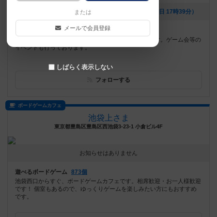
[NEW] タイムストーリーズで遊ぼう！（2022年12月14日 17時39分）
または
メールで会員登録
遊べるボードゲーム
659個
完全予約制、大人の隠れ家的ボードゲームスペースです。ゲーム会等の
イベントも行っております。
しばらく表示しない
フォローする
ボードゲームカフェ
池袋上さま
東京都豊島区豊島区西池袋3-23-1 小倉ビル4F
お知らせはありません
遊べるボードゲーム
873個
池袋西口からすぐ、ボードゲームカフェです。相席歓迎・お一人様歓迎
です！ 個室もあるので、ゆっくりゲームを楽しみたい方にもおすすめ
です。