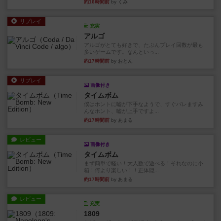
約16時間前
by くみ
リプレイ
充実
アルゴ
アルゴがとても好きで、たぶんプレイ回数が最も
多いゲームです。なんといっ...
約17時間前
by おとん
リプレイ
画像付き
タイムボム
僕はホントに嘘が下手なようで、すぐバレますみ
んなホント、嘘が上手ですよ...
約17時間前
by あまる
レビュー
画像付き
タイムボム
まず簡単で軽い！大人数で遊べる！それなのに小
箱！何より楽しい！！正体隠...
約17時間前
by あまる
レビュー
充実
1809