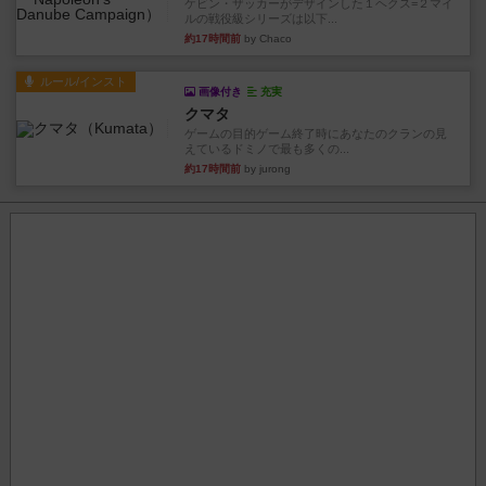
ケビン・ザッカーがデザインした１ヘクス=２マイ
ルの戦役級シリーズは以下...
約17時間前
by Chaco
ルール/インスト
画像付き
充実
クマタ
ゲームの目的ゲーム終了時にあなたのクランの見
えているドミノで最も多くの...
約17時間前
by jurong