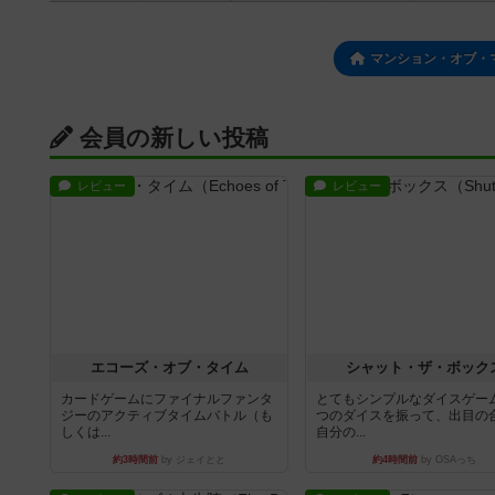
マンション・オブ・
会員の新しい投稿
レビュー
レビュー
エコーズ・オブ・タイム
シャット・ザ・ボック
カードゲームにファイナルファンタ
とてもシンプルなダイスゲー
ジーのアクティブタイムバトル（も
つのダイスを振って、出目の
しくは...
自分の...
約3時間前
by ジェイとと
約4時間前
by OSAっち