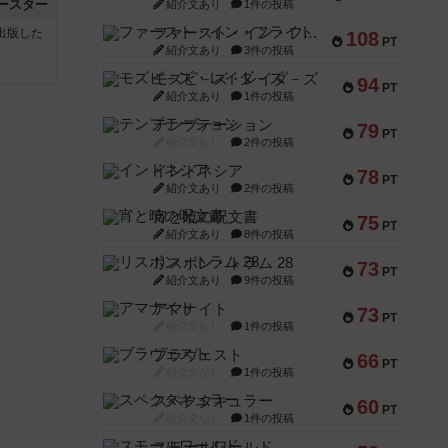
ースター
紹介文あり
1件の投稿
ファースト・イン・フライト
sが出版した
108
PT
紹介文あり
3件の投稿
モズビ－ズ・レイダ－ズ
94
PT
紹介文あり
1件の投稿
テンプテーション
79
PT
紹介文なし
2件の投稿
インドネシア
78
PT
紹介文あり
2件の投稿
宵と暁の呪文書
75
PT
紹介文あり
8件の投稿
リスボン・トラム 28
73
PT
紹介文あり
9件の投稿
アマナイト
73
PT
紹介文なし
1件の投稿
ブラヴェスト
66
PT
紹介文なし
1件の投稿
スペクタキュラー
60
PT
紹介文なし
1件の投稿
スモールワールド