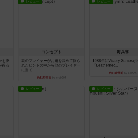
レビュー
レビュー
コンセプト
海兵隊
かを決
親のプレイヤーがお題を決めて限ら
1988年にVictory Game
が得点
れたヒントの中から他のプレイヤー
『Leathernec...
に当て...
約11時間前
by Chaco
約11時間前
by mob567
レビュー
レビュー