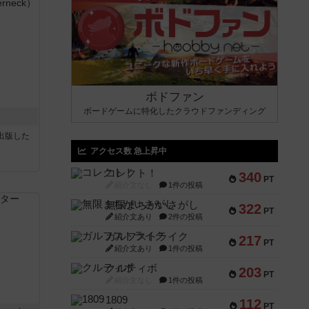
ボドファン
ボードゲームに特化したクラウドファンディング
sが出版した
アクセス数 急上昇中
コレクト！
340
PT
紹介文なし
1件の投稿
無限まちがいさがし
322
PT
紹介文あり
2件の投稿
ガルフストライク
217
PT
紹介文あり
1件の投稿
クルティボ
203
PT
紹介文なし
1件の投稿
1809
112
PT