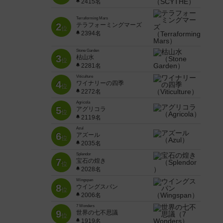
2415名
Terraforming Mars
2
テラフォーミングマーズ
位
2394名
Stone Garden
3
枯山水
位
2281名
Viticulture
4
ワイナリーの四季
位
2272名
Agricola
5
アグリコラ
位
2119名
Azul
6
アズール
位
2035名
Splendor
7
宝石の煌き
位
2028名
Wingspan
8
ウイングスパン
位
2006名
7 Wonders
9
世界の七不思議
位
1919名