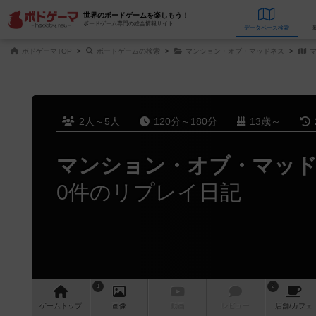
世界のボードゲームを楽しもう！
ボードゲーム専門の総合情報サイト
データベース
検
ボドゲーマTOP
ボードゲームの検索
マンション・オブ・マッドネス
マ
2人～5人
120分～180分
13歳～
マンション・オブ・マッ
0件のリプレイ日記
1
2
ゲーム
トップ
画像
動画
レビュー
店舗/
カフェ