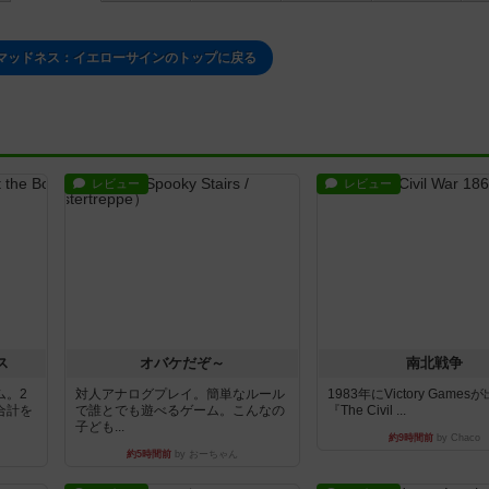
マッドネス：イエローサインのトップに戻る
レビュー
レビュー
ス
オバケだぞ～
南北戦争
ム。2
対人アナログプレイ。簡単なルール
1983年にVictory Game
合計を
で誰とでも遊べるゲーム。こんなの
『The Civil ...
子ども...
約9時間前
by Chaco
約5時間前
by おーちゃん