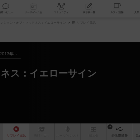
索
新着レビュー
ボードゲーム会
コミュニティ
掲示板一覧
ンション・オブ・マッドネス：イエローサイン
リプレイ日記
2013年～
ドネス：イエローサイン
9
リプレイ
日記
戦略
・コツ
ルール
/インスト
掲示板
拡張/関連
作
次