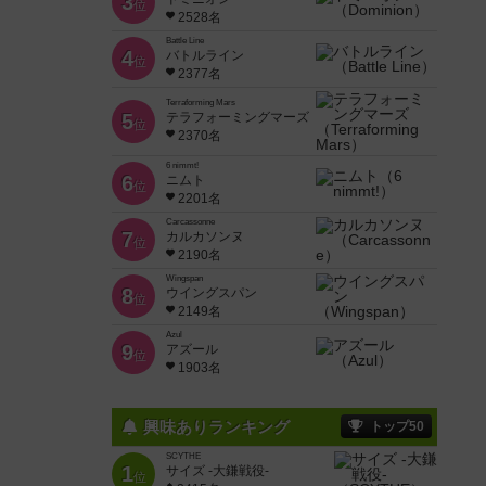
3
位
2528名
Battle Line
4
バトルライン
位
2377名
Terraforming Mars
5
テラフォーミングマーズ
位
2370名
6 nimmt!
6
ニムト
位
2201名
Carcassonne
7
カルカソンヌ
位
2190名
Wingspan
8
ウイングスパン
位
2149名
Azul
9
アズール
位
1903名
興味ありランキング
トップ50
SCYTHE
1
サイズ -大鎌戦役-
位