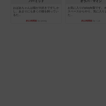
パーミッド
オラパ・マイン
おばあちゃんは猫が大好きです!しか
お気に入りのplayte製です。
し、あまりにも多くの猫を飼ってい
スペースからやり、気に入り
るた...
た...
約11時間前
by jurong
約12時間前
by くみ