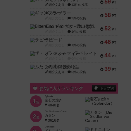
59
PT
紹介文あり
13件の投稿
ギャンブラー
58
PT
紹介文なし
2件の投稿
Bitter End ブタペスト救出作戦
52
PT
紹介文なし
1件の投稿
ラピード
46
PT
紹介文なし
1件の投稿
ザ・フラッフィー・ライト
44
PT
紹介文なし
0件の投稿
ふたつの城の物語
39
PT
紹介文あり
6件の投稿
お気に入りランキング
トップ50
Splendor
1
宝石の煌き
位
4040名
Die Siedler von Catan
2
カタン
位
3616名
Dominion
ドミニオン