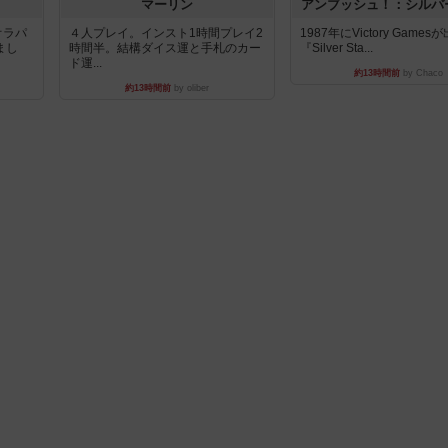
マーリン
アンブッシュ！：シルバ
オラパ
４人プレイ。インスト1時間プレイ2
1987年にVictory Game
まし
時間半。結構ダイス運と手札のカー
『Silver Sta...
ド運...
約13時間前
by Chaco
約13時間前
by oliber