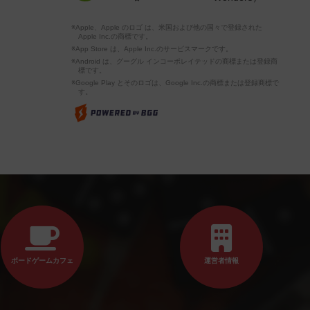
※Apple、Apple のロゴ は、米国および他の国々で登録された
Apple Inc.の商標です。
※App Store は、Apple Inc.のサービスマークです。
※Android は、グーグル インコーポレイテッドの商標または登録商
標です。
※Google Play とそのロゴは、Google Inc.の商標または登録商標で
す。
ボードゲームカフェ
運営者情報