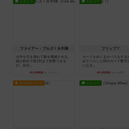
レビュー
レビュー
ファイアー・ブルズ / 火牛陣
フリップ７
火牛を引き連れて敵を殲滅させる。
カードをめくるかパスをする
縦か斜めで前2列まで攻撃できる
めてパスした時のカード数字
が、自分...
になる...
約11時間前
by うらまこ
約11時間前
by mob567
ルール/インスト
レビュー