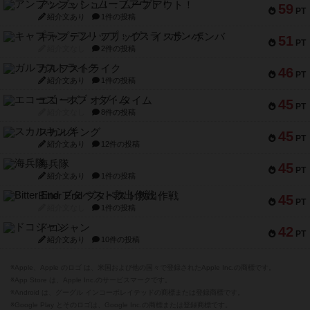
アンブッシュ！：ムーブアウト！
59
PT
紹介文あり
1件の投稿
キャプテン・フリップ：イスラ・ボンバ
51
PT
紹介文なし
2件の投稿
ガルフストライク
46
PT
紹介文あり
1件の投稿
エコーズ・オブ・タイム
45
PT
紹介文なし
8件の投稿
スカルキング
45
PT
紹介文あり
12件の投稿
海兵隊
45
PT
紹介文あり
1件の投稿
Bitter End ブタペスト救出作戦
45
PT
紹介文なし
1件の投稿
ドコジャン
42
PT
紹介文あり
10件の投稿
※Apple、Apple のロゴ は、米国および他の国々で登録されたApple Inc.の商標です。
※App Store は、Apple Inc.のサービスマークです。
※Android は、グーグル インコーポレイテッドの商標または登録商標です。
※Google Play とそのロゴは、Google Inc.の商標または登録商標です。