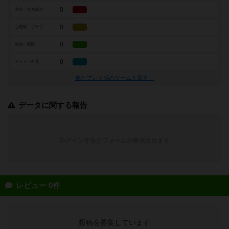
0
交渉・立ち回り
0
心理戦・ブラフ
0
攻防・戦闘
0
アート・外見
似たプレイ感のゲームを探す→
データに関する報告
ログインするとフォームが表示されます
レビュー 0件
投稿を募集しています