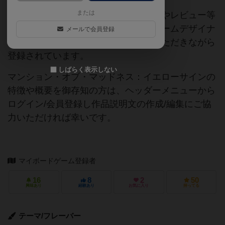
または
当サイトに掲載されている作品説明文やレビュー等
の情報は、ボドゲーマ運営事務局・ゲームデザイナ
メールで会員登録
ーご本人様・有志の皆様にご協力をいただきながら
登録されています。
しばらく表示しない
マンション・オブ・マッドネス：イエローサインの
特徴や概要を御存知の方は、ヘッダーメニューから
ログイン/会員登録し作品説明文の作成/編集にご協
力いただければ幸いです。
マイボードゲーム登録者
16
8
2
50
興味あり
経験あり
お気に入り
持ってる
テーマ/フレーバー