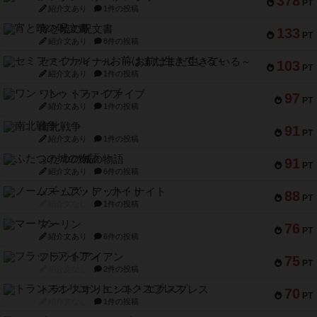
378
PT
紹介文あり
1件の投稿
宵と暁の呪文書
133
PT
紹介文あり
8件の投稿
セミファイナル ～お前はまだ生きている～
103
PT
紹介文あり
1件の投稿
ワン・トゥ・ファイブ
97
PT
紹介文あり
1件の投稿
南北戦争
91
PT
紹介文あり
1件の投稿
ふたつの城の物語
91
PT
紹介文あり
6件の投稿
ノームズ・アット・ナイト
88
PT
紹介文なし
1件の投稿
マーリン
76
PT
紹介文あり
6件の投稿
フラットアイアン
75
PT
紹介文なし
2件の投稿
トランスオリエント・エクスプレス
70
PT
紹介文なし
1件の投稿