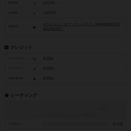
2013年～
発売時期
1,800円
参考価格
マンション・オブ・マッドネス（MANSIONS OF
関連作品
MADNESS）
クレジット
未登録
ゲームデザイン
未登録
アートワーク
未登録
関連企業/団体
レーティング
レーティングを行うには
ログイン
が必要です
-
非公開
10点の人