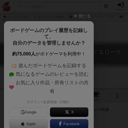
ログイン
閉じる
ボドゲーマTOP
ボードゲームの検索
マンション・オブ・マッドネス
マ
ボードゲームのプレイ履歴を記録し
て、
自分のデータを管理しませんか？
マンション・オブ・マッドネス：イエローサ
約75,000人
がボドゲーマを利用中！
イン
MANSIONS OF MADNESS: THE YELLOW SIGN Expansion
遊んだボードゲームを記録する
気になるゲームのレビューを読む
お気に入り作品・所有リストの共
有
1
2
トップ
画像
動画
レビュー
カフェ
ログイン / 会員登録（10秒）
Google
X
Apple
ご協力ください
Facebook