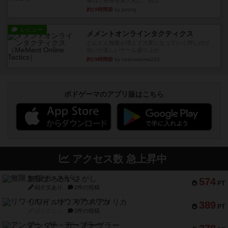
重ねて在庫を最大化し、競合...
約19時間前
by jurong
レビュー
メメントオンラインタクティクス
どんどん物量が増えて大変になっていく押し付け
合いが楽しいゲーム盛り上が...
約19時間前
by nekomanma222
ボドゲーマのアプリ版はこちら
アクセス数 急上昇中
無限まちがいさがし
574
PT
紹介文あり
2件の投稿
リワイルド：サウスアメリカ
389
PT
紹介文なし
2件の投稿
アンダー・ザ・テーブラー