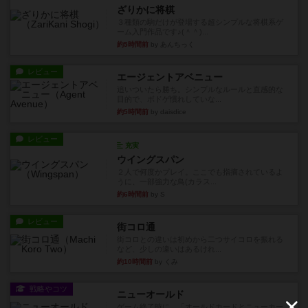
ざりかに将棋
３種類の駒だけが登場する超シンプルな将棋系ゲ
ーム入門作品です♪(＾＾)...
約5時間前
by あんちっく
レビュー
エージェントアベニュー
追いついたら勝ち。シンプルなルールと直感的な
目的で、ボドゲ慣れしていな...
約5時間前
by daisdice
レビュー
充実
ウイングスパン
２人で何度かプレイ。ここでも指摘されているよ
うに、一部強力な鳥(カラス...
約6時間前
by S
レビュー
街コロ通
街コロとの違いは初めから二つサイコロを振れる
など、少しの違いはあるけれ...
約10時間前
by くみ
戦略やコツ
ニューオールド
ゲーム終了時に、「オールドカードとニューカー