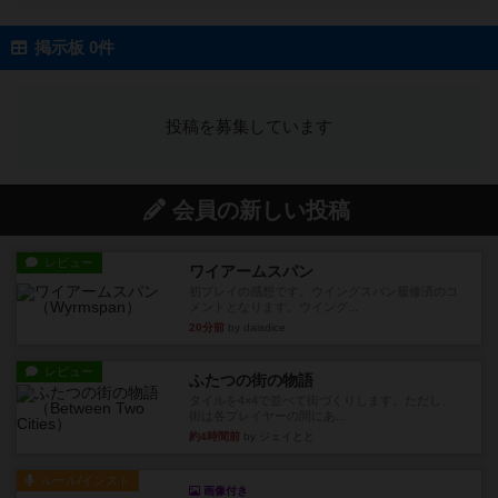
掲示板 0件
投稿を募集しています
会員の新しい投稿
レビュー
ワイアームスパン
初プレイの感想です。ウイングスパン履修済のコ
メントとなります。ウイング...
20分前
by daisdice
レビュー
ふたつの街の物語
タイルを4×4で並べて街づくりします。ただし、
街は各プレイヤーの間にあ...
約4時間前
by ジェイとと
ルール/インスト
画像付き