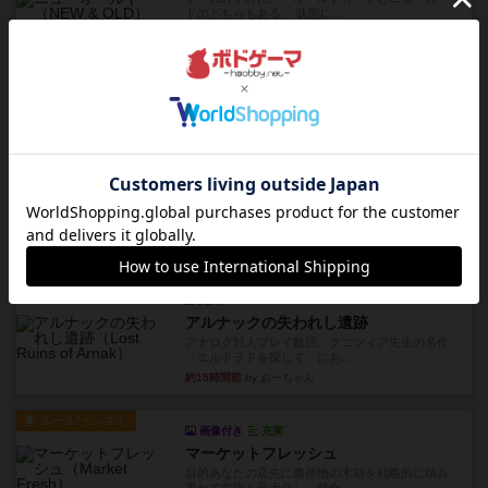
ドのどちらもある」 状態に...
約11時間前
by オグランド（Oguland）
レビュー
ニューオールド
ボードゲームを1,000個以上持っているユーザー視
点で良かった点と悪か...
約11時間前
by オグランド（Oguland）
レビュー
デクリプト
プレイ感がしっかりしてるから、超ボードゲーム
やったなって感じ。パーティ...
約12時間前
by ヒロ(新！ボードゲーム家族)
レビュー
充実
アルナックの失われし遺跡
アナログ対人プレイ数回。クニツィア先生の名作
「エルドラドを探して」にあ...
約15時間前
by おーちゃん
ルール/インスト
画像付き
充実
マーケットフレッシュ
目的あなたの店先に農産物の木箱を戦略的に積み