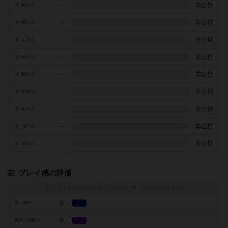
-
非公開
9点の人
-
非公開
8点の人
-
非公開
7点の人
-
非公開
6点の人
-
非公開
5点の人
-
非公開
4点の人
-
非公開
3点の人
-
非公開
2点の人
-
非公開
1点の人
プレイ感の評価
トグルスイッチを押すとプレイ感（
※
）の投票ができます
0
運・確率
0
戦略・判断力