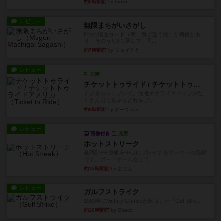
約5時間前
by tamio
レビュー
無限まちがいさがし
6つの場面カード（表、裏で違う絵）が何枚かあ
り、そのうち3つ選んで、同...
約7時間前
by ジェイとと
レビュー
充実
チケットトゥライド / チケットトゥライドアメリカ
デジタルソロプレイ。元祖チケライ？マップがた
くさん出てるからどれをプレ...
約9時間前
by おーちゃん
レビュー
画像付き
充実
ホットストリーク
星7軽〜中量級を中心にプレイするゲーマーの感想
です。ボードゲーム会にて...
約15時間前
by おとん
レビュー
ガルフストライク
1983年にVictory Gamesが出版した『Gulf Strik...
約16時間前
by Chaco