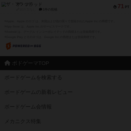
ザ・フラッド
71
PT
紹介文なし
1件の投稿
※Apple、Apple のロゴ は、米国および他の国々で登録されたApple Inc.の商標です。
※App Store は、Apple Inc.のサービスマークです。
※Android は、グーグル インコーポレイテッドの商標または登録商標です。
※Google Play とそのロゴは、Google Inc.の商標または登録商標です。
ボドゲーマTOP
ボードゲームを検索する
ボードゲームの新着レビュー
ボードゲーム会情報
メカニクス特集