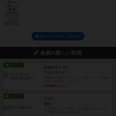
街コロライフのトップに戻る
会員の新しい投稿
レビュー
画像付き
充実
ワンラウンド
星5軽〜中量級を中心にプレイするゲーマーの感想
です。今回はボードゲーム...
約2時間前
by おとん
レビュー
充実
花火
ずっと前のドイツ年間ゲーム大賞ながら、シンプ
ルで簡単な小ゲームで今でも...