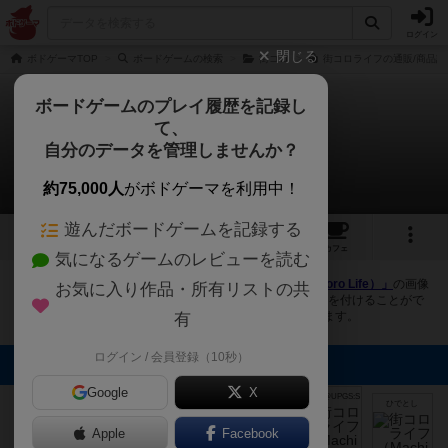
ログイン
閉じる
ボドゲーマTOP
ボードゲームの検索
街コロ
街コロライフの通販/商品詳
ボードゲームのプレイ履歴を記録し
て、
街コロライフ
自分のデータを管理しませんか？
7件の画像
約75,000人
がボドゲーマを利用中！
遊んだボードゲームを記録する
7
1
6
33
トップ
画像
動画
レビュー
カフェ
気になるゲームのレビューを読む
ボドゲーマにログインすると、
「街コロライフ（Machi Koro Life）」
の画像
お気に入り作品・所有リストの共
をアップロード出来たり、他のユーザーの投稿画像に評価を付けることがで
きます。また、トップ6の画像は様々なページで表示されます。
有
ログイン / 会員登録（10秒）
トップに表示される画像
Google
グランディング
グランディング
グランディング
X
mkpp @UPGS:S
mkpp @UPGS:S
菅沼
菅沼
菅沼
ひでとし
Apple
Facebook