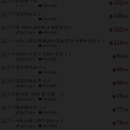
クルティボ
152
PT
紹介文なし
1件の投稿
ブラヴェスト
140
PT
紹介文なし
1件の投稿
ドブル：ポケットモンスター
122
PT
紹介文あり
4件の投稿
ジャンヌ・ダルク-オルレアン ドロー＆ライト
118
PT
紹介文なし
5件の投稿
ファースト・イン・フライト
94
PT
紹介文あり
3件の投稿
ダイススローン
88
PT
紹介文なし
1件の投稿
ガルフストライク
80
PT
紹介文あり
1件の投稿
モズビ－ズ・レイダ－ズ
79
PT
紹介文あり
1件の投稿
リー対グラント
77
PT
紹介文あり
1件の投稿
ブレーキング・アウェイ
75
PT
紹介文あり
4件の投稿