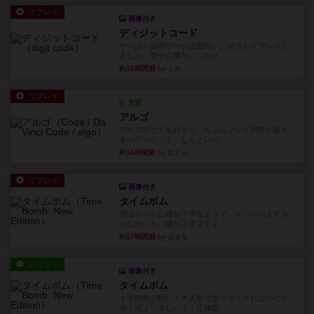
リプレイ
画像付き
ディジットコード
やっぱり論理ゲームは面白い。息子とリプレイし
ました。息子の勝ち。これリ...
約16時間前
by くみ
リプレイ
充実
アルゴ
アルゴがとても好きで、たぶんプレイ回数が最も
多いゲームです。なんといっ...
約16時間前
by おとん
リプレイ
画像付き
タイムボム
僕はホントに嘘が下手なようで、すぐバレますみ
んなホント、嘘が上手ですよ...
約17時間前
by あまる
レビュー
画像付き
タイムボム
まず簡単で軽い！大人数で遊べる！それなのに小
箱！何より楽しい！！正体隠...