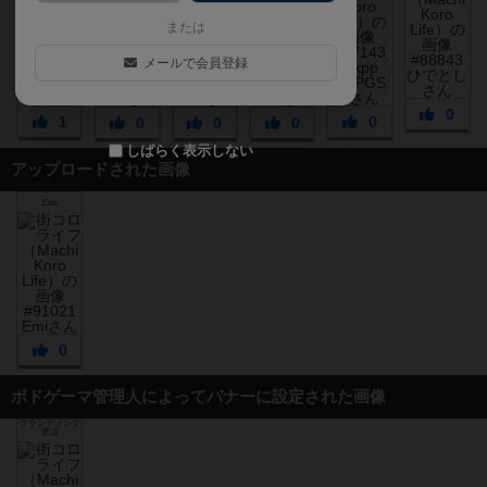
または
メールで会員登録
0
1
0
0
0
0
しばらく表示しない
アップロードされた画像
Emi
0
ボドゲーマ管理人によってバナーに設定された画像
グランディング
菅沼