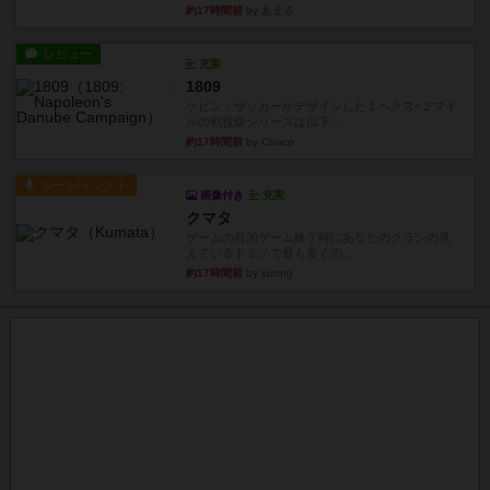
約17時間前
by あまる
レビュー
充実
1809
ケビン・ザッカーがデザインした１ヘクス=２マイ
ルの戦役級シリーズは以下...
約17時間前
by Chaco
ルール/インスト
画像付き
充実
クマタ
ゲームの目的ゲーム終了時にあなたのクランの見
えているドミノで最も多くの...
約17時間前
by jurong