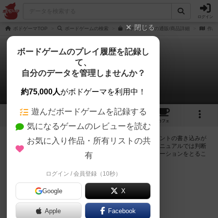
ログイン
閉じる
ボドゲーマTOP
ボードゲームの検索
ルナトリックの通販/商品詳細
作品
ボードゲームのプレイ履歴を記録し
て、
ルナトリック
自分のデータを管理しませんか？
0件の掲示板
約75,000人
がボドゲーマを利用中！
遊んだボードゲームを記録する
5
3
7
16
トップ
画像
動画
レビュー
カフェ
気になるゲームのレビューを読む
ログインするとルナトリックに関する掲示板の作成やコメントの書き込みが
お気に入り作品・所有リストの共
出来るようになります。ルールの疑問やエラッタ情報、マニュアルでは判断
し辛い曖昧な表記等について会員同士で自由にコミュニケーションをとるこ
有
とが出来ます。
ログイン / 会員登録（10秒）
ログイン/無料会員登録
Google
X
Apple
Facebook
ルナトリックのトップに戻る