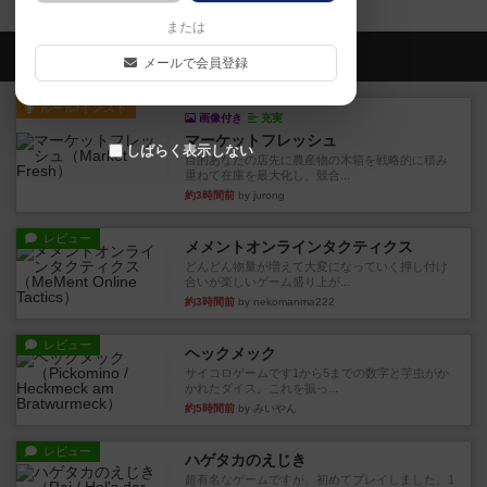
または
会員の新しい投稿
メールで会員登録
ルール/インスト
画像付き
充実
マーケットフレッシュ
しばらく表示しない
目的あなたの店先に農産物の木箱を戦略的に積み
重ねて在庫を最大化し、競合...
約3時間前
by jurong
レビュー
メメントオンラインタクティクス
どんどん物量が増えて大変になっていく押し付け
合いが楽しいゲーム盛り上が...
約3時間前
by nekomanma222
レビュー
ヘックメック
サイコロゲームです1から5までの数字と芋虫がか
かれたダイス。これを振っ...
約5時間前
by みいやん
レビュー
ハゲタカのえじき
超有名なゲームですが、初めてプレイしました。1