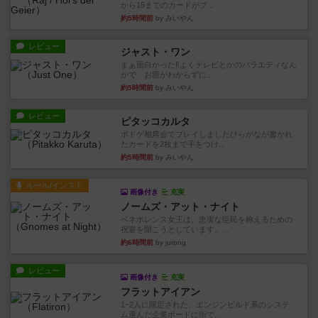
から15までのカードがプ...
約5時間前
by みいやん
レビュー
ジャスト・ワン
まぁ面白かった‼️よくテレビとかのバラエティなん
かで、お題がわからずに...
約5時間前
by みいやん
レビュー
ピタッコカルタ
ボドゲ相席会でプレイしましたひらがなが書かれ
たカードを2枚まで手をつけ...
約5時間前
by みいやん
ルール/インスト
画像付き
充実
ノームズ・アット・ナイト
ベネボレンス女王は、忠実な臣民を称えるための
祝宴を開こうとしています。...
約6時間前
by jurong
レビュー
画像付き
充実
フラットアイアン
1~2人に限定された、エンジンビルド系のシステ
ム選んだ企業ボードに街で...