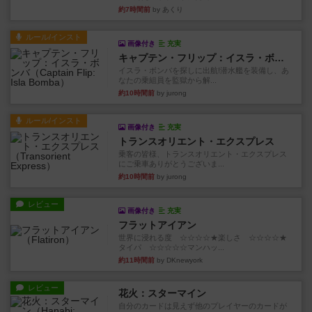
約7時間前
by あくり
ルール/インスト
画像付き
充実
キャプテン・フリップ：イスラ・ボンバ
イスラ・ボンバを探しに出航!潜水艦を装備し、あ
なたの乗組員を監獄から解...
約10時間前
by jurong
ルール/インスト
画像付き
充実
トランスオリエント・エクスプレス
乗客の皆様、トランスオリエント・エクスプレス
にご乗車ありがとうございま...
約10時間前
by jurong
レビュー
画像付き
充実
フラットアイアン
世界に浸れる度 ☆☆☆☆★楽しさ ☆☆☆☆★
タイパ ☆☆☆☆☆マンハッ...
約11時間前
by DKnewyork
レビュー
花火：スターマイン
自分のカードは見えず他のプレイヤーのカードが