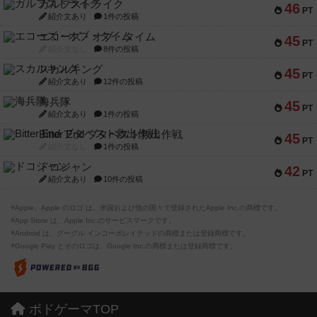
ガルフストライク
46
PT
紹介文あり
1件の投稿
エコーズ・オブ・タイム
45
PT
紹介文なし
8件の投稿
スカルキング
45
PT
紹介文あり
12件の投稿
海兵隊
45
PT
紹介文あり
1件の投稿
Bitter End ブタペスト救出作戦
45
PT
紹介文なし
1件の投稿
ドコジャン
42
PT
紹介文あり
10件の投稿
※Apple、Apple のロゴ は、米国および他の国々で登録されたApple Inc.の商標です。
※App Store は、Apple Inc.のサービスマークです。
※Android は、グーグル インコーポレイテッドの商標または登録商標です。
※Google Play とそのロゴは、Google Inc.の商標または登録商標です。
ボドゲーマTOP