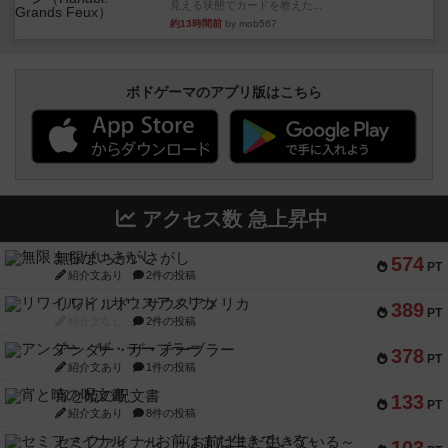
見える状態でカードを教えた...
約13時間前
by mob567
ボドゲーマのアプリ版はこちら
アクセス数 急上昇中
無限まちがいさがし
574
PT
紹介文あり
2件の投稿
リワイルド：サウスアメリカ
389
PT
紹介文なし
2件の投稿
アンダー・ザ・テーブラー
378
PT
紹介文あり
1件の投稿
宵と暁の呪文書
133
PT
紹介文あり
8件の投稿
セミファイナル ～お前はまだ生きている～