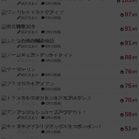
103
PT
紹介文あり
1件の投稿
ワン・トゥ・ファイブ
97
PT
紹介文あり
1件の投稿
南北戦争
91
PT
紹介文あり
1件の投稿
ふたつの城の物語
91
PT
紹介文あり
6件の投稿
ノームズ・アット・ナイト
88
PT
紹介文なし
1件の投稿
マーリン
76
PT
紹介文あり
6件の投稿
フラットアイアン
75
PT
紹介文なし
2件の投稿
トランスオリエント・エクスプレス
70
PT
紹介文なし
1件の投稿
アンブッシュ！：ムーブアウト！
59
PT
紹介文あり
1件の投稿
キャプテン・フリップ：イスラ・ボンバ
51
PT
紹介文なし
2件の投稿