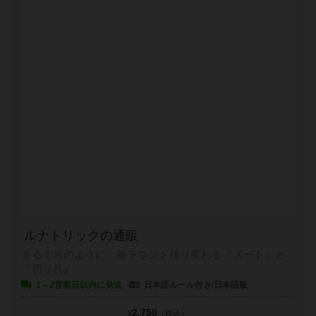
ルナトリックの通販
まるで月のように、毎ラウンド移り変わる『スート』と
『切り札』
1～2営業日以内に発送
日本語ルール付き/日本語版
2,750
¥
（税込）