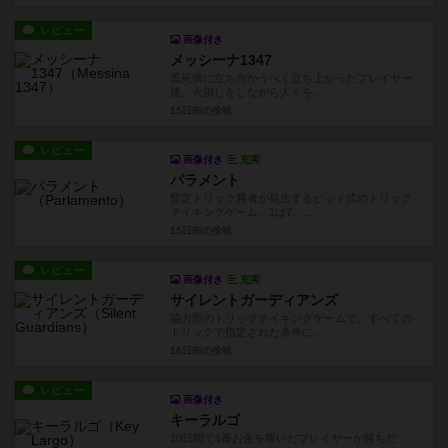
レビュー
画像付き
メッシーナ1347
黒死病に立ち向かうべく立ち上がったプレイヤー
達。火消しをしながら人々を...
15日前
の投稿
レビュー
画像付き
充実
パラメント
暫定トリック勝者が発生するビッド式のトリック
テイキングゲーム。1は7、...
15日前
の投稿
レビュー
画像付き
充実
サイレントガーディアンズ
協力型のトリックテイキングゲームで、すべての
トリックで指定された条件に...
16日前
の投稿
レビュー
画像付き
キーラルゴ
10日間で1番お金を稼いだプレイヤーが勝ちだ