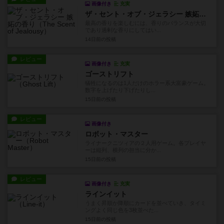
画像付き
充実
ザ・セント・オブ・ジェラシー 嫉妬の香り
最高の香りを楽しむには、香りのバランスが大切
であり過剰な香りにしてはい...
14日前
の投稿
レビュー
画像付き
充実
ゴーストリフト
犠牲になるのは1人だけのホラー系大富豪ゲーム。
数字を上げたり下げたりし...
15日前
の投稿
レビュー
画像付き
ロボット・マスター
ライナークニツィアの２人用ゲーム。各プレイヤ
ーは縦列、横列の担当に分か...
15日前
の投稿
レビュー
画像付き
充実
ラインイット
うまく昇順か降順にカードを並べていき、タイミ
ングよく同じ色を3枚並べた...
15日前
の投稿