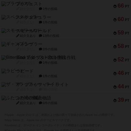
ブラヴェスト
66
PT
紹介文なし
1件の投稿
スペクタキュラー
60
PT
紹介文なし
1件の投稿
スモールワールド
59
PT
紹介文あり
13件の投稿
ギャンブラー
58
PT
紹介文なし
2件の投稿
Bitter End ブタペスト救出作戦
52
PT
紹介文なし
1件の投稿
ラピード
46
PT
紹介文なし
1件の投稿
ザ・フラッフィー・ライト
44
PT
紹介文なし
0件の投稿
ふたつの城の物語
39
PT
紹介文あり
6件の投稿
※Apple、Apple のロゴ は、米国および他の国々で登録されたApple Inc.の商標です。
※App Store は、Apple Inc.のサービスマークです。
※Android は、グーグル インコーポレイテッドの商標または登録商標です。
※Google Play とそのロゴは、Google Inc.の商標または登録商標です。