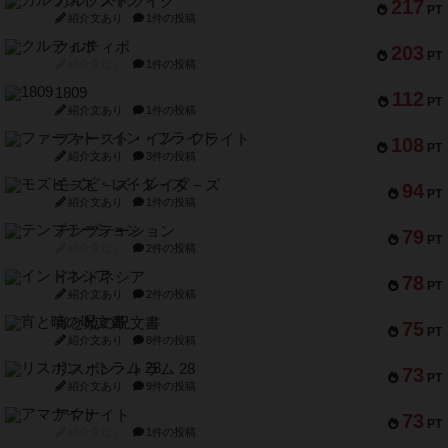
ガルフストライク
217
PT
紹介文あり
1件の投稿
クルティボ
203
PT
紹介文なし
1件の投稿
1809
112
PT
紹介文あり
1件の投稿
ファースト・イン・フライト
108
PT
紹介文あり
3件の投稿
モズビ－ズ・レイダ－ズ
94
PT
紹介文あり
1件の投稿
テンプテーション
79
PT
紹介文なし
2件の投稿
インドネシア
78
PT
紹介文あり
2件の投稿
宵と暁の呪文書
75
PT
紹介文あり
8件の投稿
リスボン・トラム 28
73
PT
紹介文あり
9件の投稿
アマナイト
73
PT
紹介文なし
1件の投稿