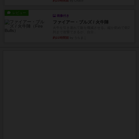
約20時間前
by Chaco
レビュー
画像付き
ファイアー・ブルズ / 火牛陣
火牛を引き連れて敵を殲滅させる。縦か斜めで前2
列まで攻撃できるが、自分...
約22時間前
by うらまこ