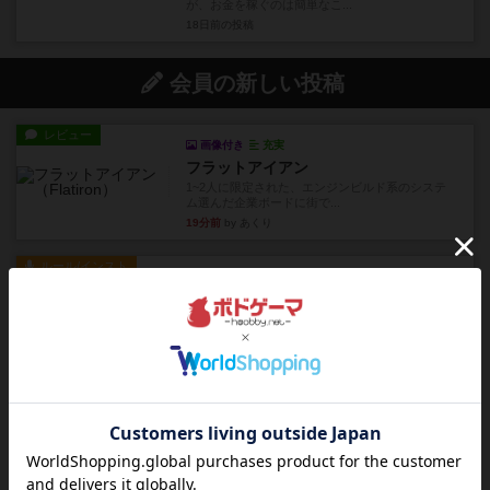
が、お金を稼ぐのは簡単なこ...
18日前
の投稿
会員の新しい投稿
レビュー
画像付き
充実
フラットアイアン
1~2人に限定された、エンジンビルド系のシステ
ム選んだ企業ボードに街で...
19分前
by あくり
ルール/インスト
画像付き
充実
キャプテン・フリップ：イスラ・ボンバ
イスラ・ボンバを探しに出航!潜水艦を装備し、あ
なたの乗組員を監獄から解...
約3時間前
by jurong
ルール/インスト
画像付き
充実
トランスオリエント・エクスプレス
乗客の皆様、トランスオリエント・エクスプレス
にご乗車ありがとうございま...
約4時間前
by jurong