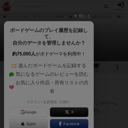
ログイン
閉じる
ボドゲーマTOP
ボードゲームの検索
ルナトリックの通販/商品詳細
作品
ボードゲームのプレイ履歴を記録し
て、
ルナトリック
自分のデータを管理しませんか？
うらまこさんのレビュー
約75,000人
がボドゲーマを利用中！
遊んだボードゲームを記録する
5
3
7
16
トップ
画像
動画
レビュー
カフェ
気になるゲームのレビューを読む
お気に入り作品・所有リストの共
179名
2名
0
約1年前
有
ログイン / 会員登録（10秒）
マストフォロー切り札ありのトリックテイキングゲーム
で、数ラウンドして規定得点を獲得したら勝ち。
Google
X
Apple
Facebook