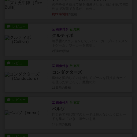
火牛を引き連れて敵を殲滅させる。縦か斜めで前2
列まで攻撃できるが、自分...
約22時間前
の投稿
レビュー
画像付き
充実
クルティボ
毎手番2アクションしていくワーカープレイスメン
トゲーム。ワーカーを農場...
2日前
の投稿
レビュー
画像付き
充実
コンダクターズ
魔物と契約して力を借りてゴールを目指すカード
を使ったすごろく。魔物の力...
13日前
の投稿
レビュー
画像付き
充実
ベルソ
同じ色で同じ数字のカードは揃わないようにカー
ドを集めていき、頃合いを見...
14日前
の投稿
レビュー