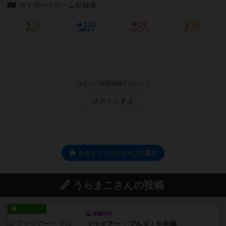
マイボードゲーム登録者
57
112
21
95
興味あり
経験あり
お気に入り
持ってる
ログイン/会員登録でコメント
ログインする
ルナトリックのトップに戻る
うらまこさんの投稿
レビュー
画像付き
ファイアー・ブルズ / 火牛陣