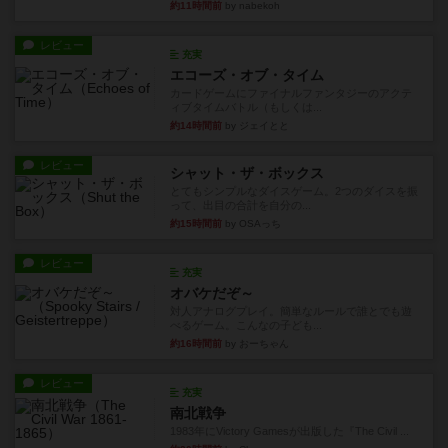
約11時間前
by nabekoh
レビュー
充実
エコーズ・オブ・タイム
カードゲームにファイナルファンタジーのアクテ
ィブタイムバトル（もしくは...
約14時間前
by ジェイとと
レビュー
シャット・ザ・ボックス
とてもシンプルなダイスゲーム。2つのダイスを振
って、出目の合計を自分の...
約15時間前
by OSAっち
レビュー
充実
オバケだぞ～
対人アナログプレイ。簡単なルールで誰とでも遊
べるゲーム。こんなの子ども...
約16時間前
by おーちゃん
レビュー
充実
南北戦争
1983年にVictory Gamesが出版した『The Civil ...