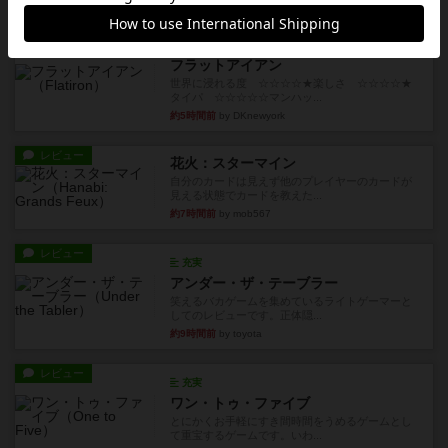
レビュー
画像付き
充実
フラットアイアン
世界に浸れる度 ☆☆☆☆★楽しさ ☆☆☆☆★
タイパ ☆☆☆☆☆マンハッ...
約5時間前
by DKnewyork
レビュー
花火：スターマイン
自分のカードは見えず他のプレイヤーのカードが
見える状態でカードを教えた...
約7時間前
by mob567
レビュー
充実
アンダー・ザ・テーブラー
笑えるバカゲームを集めているライトゲーマーと
してのレビューです。正体隠...
約9時間前
by toyota
レビュー
充実
ワン・トゥ・ファイブ
とにかくお手軽にすき間時間をうめるゲームとし
て重宝するゲームです。いわ...