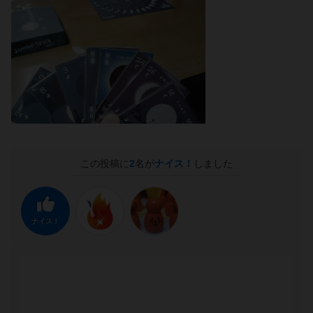
この投稿に
2
名が
ナイス！
しました
ナイス！