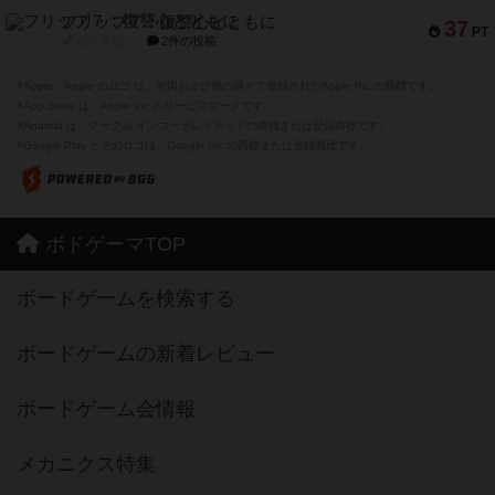
フリップ７：復讐心とともに
37
PT
紹介文なし
2件の投稿
※Apple、Apple のロゴ は、米国および他の国々で登録されたApple Inc.の商標です。
※App Store は、Apple Inc.のサービスマークです。
※Android は、グーグル インコーポレイテッドの商標または登録商標です。
※Google Play とそのロゴは、Google Inc.の商標または登録商標です。
ボドゲーマTOP
ボードゲームを検索する
ボードゲームの新着レビュー
ボードゲーム会情報
メカニクス特集