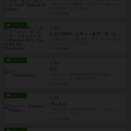
【卓上に咲く色の祭典──立体ボードが魅せるホー
リーの世界 】まず立体的...
3ヶ月前
の投稿
レビュー
充実
シカゴ1875：シティ・オブ・ザ・ビッグ・ショルダーズ
【企業を育て、市場を読む。奥深さと手触りの良
さが両立した一作 】企業を...
3ヶ月前
の投稿
レビュー
充実
八八
【読み合いと勝負勘が交錯する伝統遊戯】八八
（はちはち）は、花札遊びの中...
3ヶ月前
の投稿
レビュー
充実
フレスコ
【色と計画が交差する絵画修復】『Fresco（フレ
スコ）』は、ルネサン...
3ヶ月前
の投稿
レビュー