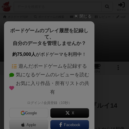
ログイン
閉じる
ボドゲーマTOP
ボードゲームの検索
ルイ１４世
レビュー
valP
ボードゲームのプレイ履歴を記録し
て、
ルイ１４世
自分のデータを管理しませんか？
valProducerさんのレビュー
約75,000人
がボドゲーマを利用中！
遊んだボードゲームを記録する
3
4
12
トップ
画像
動画
レビュー
カフェ
気になるゲームのレビューを読む
お気に入り作品・所有リストの共
148名
0名
0
4ヶ月前
有
ログイン / 会員登録（10秒）
【小さな宮廷、大きな決断──『ルイ14
Google
X
世』が秘める戦略の深み】
Apple
Facebook
『ルイ14世』は、その控えめなコンポーネントからは想像