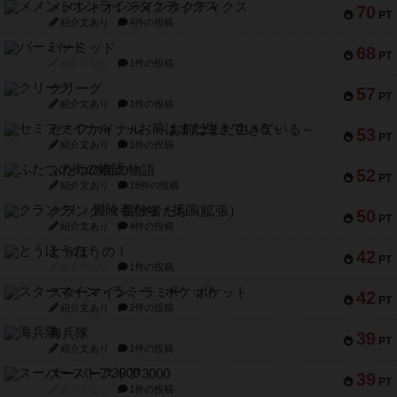
メメントオンラインタクティクス
70
PT
紹介文あり
4件の投稿
パーミッド
68
PT
紹介文なし
1件の投稿
クリーグ
57
PT
紹介文あり
1件の投稿
セミファイナル ～お前はまだ生きている～
53
PT
紹介文あり
1件の投稿
ふたつの街の物語
52
PT
紹介文あり
18件の投稿
クランク! ：冒険者たち（拡張）
50
PT
紹介文あり
4件の投稿
とうほうの！
42
PT
紹介文なし
1件の投稿
スターマイン・ラミー ポケット
42
PT
紹介文あり
2件の投稿
海兵隊
39
PT
紹介文あり
1件の投稿
スーパーストア3000
39
PT
紹介文なし
1件の投稿