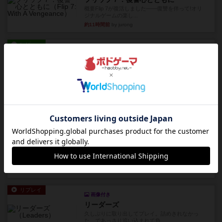
概要Flip 7が復活しました――復讐を伴って!オリ
ジナルゲームの楽し...
約11時間前
by jurong
レビュー
アズール：シントラのステンドグラス
大好きなアズールシリーズ。ステンドグラスを作
っていきます✨1部より自由...
約12時間前
by しんたろ
レビュー
エクスペディション：世界を巡る冒険
クラマー氏の不朽の名作。新しいボードゲームほ
どおもしろいはず？いいえ。...
約12時間前
by 田中昌平
レビュー
スライプ
メインコマ一つサブコマ四つでそれぞれプレイし
ます。動かし方はコマか壁に...
約12時間前
by くみ
リプレイ
画像付き
リーダーズ
久しぶりに取り出してプレイ。詰めきれなかっ
た…であっさり追い込まれて負...