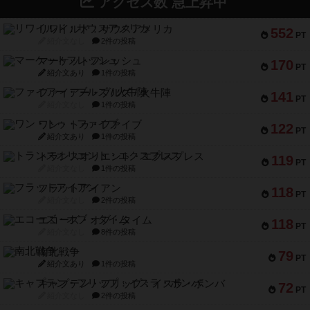
アクセス数 急上昇中
リワイルド：サウスアメリカ
552
PT
紹介文なし
2件の投稿
マーケットフレッシュ
170
PT
紹介文あり
1件の投稿
ファイアー・ブルズ / 火牛陣
141
PT
紹介文なし
1件の投稿
ワン・トゥ・ファイブ
122
PT
紹介文あり
1件の投稿
トランスオリエント・エクスプレス
119
PT
紹介文なし
1件の投稿
フラットアイアン
118
PT
紹介文なし
2件の投稿
エコーズ・オブ・タイム
118
PT
紹介文なし
8件の投稿
南北戦争
79
PT
紹介文あり
1件の投稿
キャプテン・フリップ：イスラ・ボンバ
72
PT
紹介文なし
2件の投稿