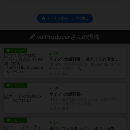
ルイ１４世のトップに戻る
valProducerさんの投稿
レビュー
充実
サイズ -大鎌戦役-：彼方よりの侵攻（拡張）
【位置取りの緊張を深める、Scythe本来の魅力を
際立たせる拡張】『S...
3ヶ月前
の投稿
レビュー
充実
サイズ -大鎌戦役-
【美しい世界で静かに積み上がる、距離感のプレ
ッシャーと経済レース】東欧...
3ヶ月前
の投稿
レビュー
充実
ホリ：フェスティバル・オブ・カラーズ