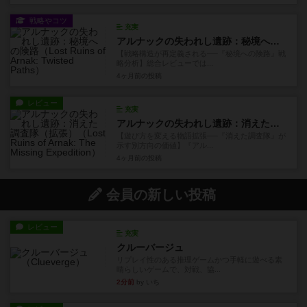
戦略やコツ
充実
アルナックの失われし遺跡：秘境への険路
【戦略構造が再定義される──『秘境への険路』戦
略分析】総合レビューでは...
4ヶ月前
の投稿
レビュー
充実
アルナックの失われし遺跡：消えた調査隊（拡張）
【遊び方を変える物語拡張──『消えた調査隊』が
示す別方向の価値】『アル...
4ヶ月前
の投稿
会員の新しい投稿
レビュー
充実
クルーバージュ
リプレイ性のある推理ゲームかつ手軽に遊べる素
晴らしいゲームで、対戦、協...
2分前
by いち