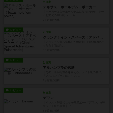
充実
テキサス・ホールデム・ポーカー
【ポーカーはなぜホールデムになったのか：ゲー
ムと文化の100年】ポーカ...
3ヶ月前
の投稿
レビュー
充実
クランク！イン・スペース！アドベンチャー：パルスアーケード
【ミッション型へ進化した奪取劇。Pulsarcadeが
もたらす“遊びの...
3ヶ月前
の投稿
レビュー
充実
アルハンブラの宮殿
【その一手が街並みを変える、ライト級の名作】
『アルハンブラ』は、インス...
3ヶ月前
の投稿
レビュー
充実
デワン
【インスト10分でしっかり満足──『デワン』が示
すライト級の底力 】『...
3ヶ月前
の投稿