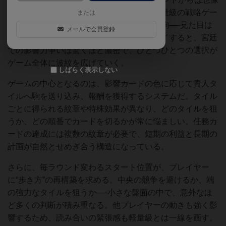
できないほど、決断の重さが積み重なる中量級の戦略ゲー
または
ムだ。タイルとカード、そして少量の影響駒──見た目は
メールで会員登録
軽快なユーロに近い。しかし、実際にプレイすると、宮廷
での影響力争いは驚くほど濃密で、ひとつひとつの選択が
ゲーム全体に波紋を広げていく。
しばらく表示しない
ゲームの中心となるのは、影響カードの色に応じて貴人タ
イルへ駒を送り込み、報酬を獲得するシステムだ。タイル
ごとに得られる紋章や特殊効果が異なり、どのタイルを狙
うか、どの順番でカードを切るかが常に悩ましい。任務カ
ードの達成には複数の紋章が必要で、短期の利益と長期の
計画が自然とせめぎ合う構造になっている。
さらに、毎ラウンド変わるスタート位置が、プレイヤー
に“歩き方”の再構築を求める。中央の競争を避けるか、端
の強力なタイルを狙うか──小さな盤面の中で、意外なほ
ど多くの判断が積み重なる。他プレイヤーの動きも強く影
響するため、読み合いの緊張感も軽量級とは一線を画す。