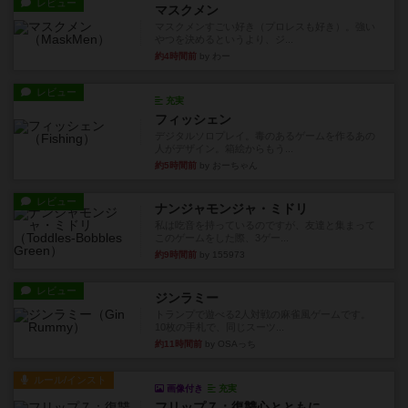
レビュー
マスクメン
マスクメンすごい好き（プロレスも好き）。強い
やつを決めるというより、ジ...
約4時間前
by わー
レビュー
充実
フィッシェン
デジタルソロプレイ。毒のあるゲームを作るあの
人がデザイン。箱絵からもう...
約5時間前
by おーちゃん
レビュー
ナンジャモンジャ・ミドリ
私は吃音を持っているのですが、友達と集まって
このゲームをした際、3ゲー...
約9時間前
by 155973
レビュー
ジンラミー
トランプで遊べる2人対戦の麻雀風ゲームです。
10枚の手札で、同じスーツ...
約11時間前
by OSAっち
ルール/インスト
画像付き
充実
フリップ７：復讐心とともに