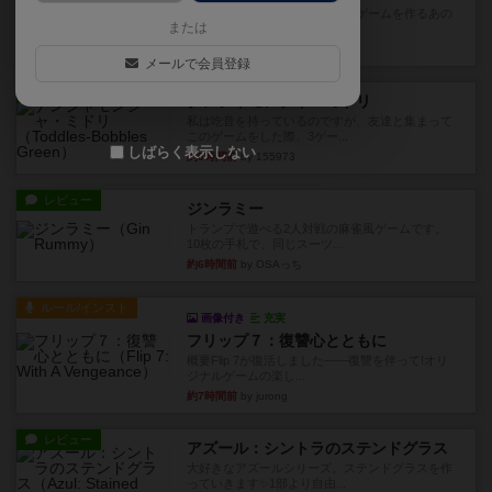
デジタルソロプレイ。毒のあるゲームを作るあの
または
人がデザイン。箱絵からもう...
約1時間前
by おーちゃん
メールで会員登録
レビュー
ナンジャモンジャ・ミドリ
私は吃音を持っているのですが、友達と集まって
このゲームをした際、3ゲー...
しばらく表示しない
約5時間前
by 155973
レビュー
ジンラミー
トランプで遊べる2人対戦の麻雀風ゲームです。
10枚の手札で、同じスーツ...
約6時間前
by OSAっち
ルール/インスト
画像付き
充実
フリップ７：復讐心とともに
概要Flip 7が復活しました――復讐を伴って!オリ
ジナルゲームの楽し...
約7時間前
by jurong
レビュー
アズール：シントラのステンドグラス
大好きなアズールシリーズ。ステンドグラスを作
っていきます✨1部より自由...