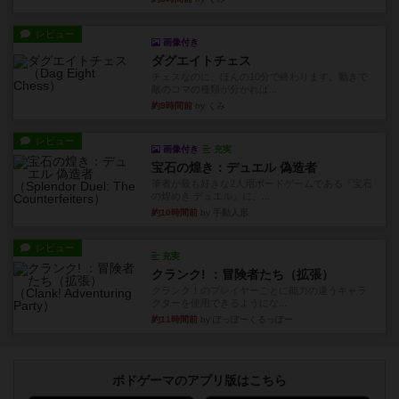
レビュー
画像付き
ダグエイトチェス
チェスなのに、ほんの10分で終わります。動きで
敵のコマの種類が分かれば...
約9時間前
by くみ
レビュー
画像付き
充実
宝石の煌き：デュエル 偽造者
筆者が最も好きな2人用ボードゲームである『宝石
の煌めき デュエル』に、...
約10時間前
by 手動人形
レビュー
充実
クランク! ：冒険者たち（拡張）
クランク！のプレイヤーごとに能力の違うキャラ
クターを使用できるようにな...
約11時間前
by ぽっぽーくるっぽー
ボドゲーマのアプリ版はこちら