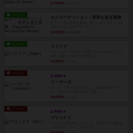
約7時間前
by しんたろ
レビュー
エクスペディション：世界を巡る冒険
クラマー氏の不朽の名作。新しいボードゲームほ
どおもしろいはず？いいえ。...
約8時間前
by 田中昌平
レビュー
スライプ
メインコマ一つサブコマ四つでそれぞれプレイし
ます。動かし方はコマか壁に...
約8時間前
by くみ
リプレイ
画像付き
リーダーズ
久しぶりに取り出してプレイ。詰めきれなかっ
た…であっさり追い込まれて負...
約8時間前
by くみ
リプレイ
画像付き
ブリックス
久しぶりに取り出してプレイ。記号担当と色担当
に分かれてプレイ。あかんか...
約8時間前
by くみ