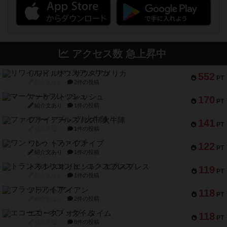
アクセス数 急上昇中
リワイルド：サウスアメリカ
552
PT
紹介文なし
2件の投稿
マーケットフレッシュ
170
PT
紹介文あり
1件の投稿
ファイアー・ブルズ / 火牛陣
141
PT
紹介文なし
1件の投稿
ワン・トゥ・ファイブ
122
PT
紹介文あり
1件の投稿
トランスオリエント・エクスプレス
119
PT
紹介文なし
1件の投稿
フラットアイアン
118
PT
紹介文なし
2件の投稿
エコーズ・オブ・タイム
118
PT
紹介文なし
8件の投稿