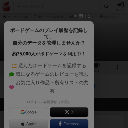
ログイン
閉じる
ボドゲーマTOP
ボードゲームの検索
ロストレガシー
戦略やコツ
ボードゲームのプレイ履歴を記録し
て、
ロストレガシー
自分のデータを管理しませんか？
0件の戦略やコツ
約75,000人
がボドゲーマを利用中！
遊んだボードゲームを記録する
3
5
40
トップ
画像
動画
レビュー
カフェ
気になるゲームのレビューを読む
お気に入り作品・所有リストの共
ロストレガシーのトップに戻る
有
ログイン / 会員登録（10秒）
会員の新しい投稿
Google
X
レビュー
充実
Apple
Facebook
フィッシェン