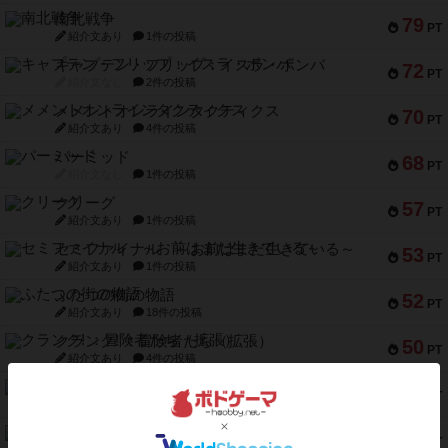
南北戦争
79
PT
紹介文あり
1件の投稿
キャプテン・フリップ：イスラ・ボンバ
72
PT
紹介文なし
2件の投稿
メメントオンラインタクティクス
70
PT
紹介文あり
4件の投稿
パーミッド
68
PT
紹介文なし
1件の投稿
クリーグ
57
PT
紹介文あり
1件の投稿
セミファイナル ～お前はまだ生きている～
53
PT
紹介文あり
1件の投稿
ふたつの街の物語
52
PT
紹介文あり
18件の投稿
クランク! ：冒険者たち（拡張）
50
PT
紹介文あり
4件の投稿
とうほうの！
42
PT
紹介文なし
1件の投稿
スターマイン・ラミー ポケット
42
PT