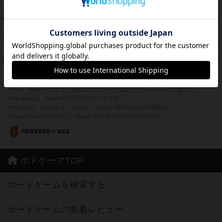
紹介文あり
2件の投稿
海兵隊
39
PT
紹介文あり
1件の投稿
スーパーストア3000
39
PT
紹介文なし
1件の投稿
フリップ７：復讐心とともに
37
PT
紹介文なし
2件の投稿
※Apple、Apple のロゴ は、米国および他の国々で登録されたApple Inc.の商標です。
※App Store は、Apple Inc.のサービスマークです。
※Android は、グーグル インコーポレイテッドの商標または登録商標です。
※Google Play とそのロゴは、Google Inc.の商標または登録商標です。
ボドゲーマTOP
ボードゲームを検索する
ボードゲームの新着レビュー