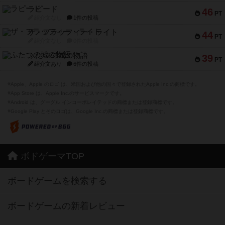
ラピード
46
PT
紹介文なし
1件の投稿
ザ・フラッフィー・ライト
44
PT
紹介文なし
0件の投稿
ふたつの城の物語
39
PT
紹介文あり
6件の投稿
※Apple、Apple のロゴ は、米国および他の国々で登録されたApple Inc.の商標です。
※App Store は、Apple Inc.のサービスマークです。
※Android は、グーグル インコーポレイテッドの商標または登録商標です。
※Google Play とそのロゴは、Google Inc.の商標または登録商標です。
ボドゲーマTOP
ボードゲームを検索する
ボードゲームの新着レビュー