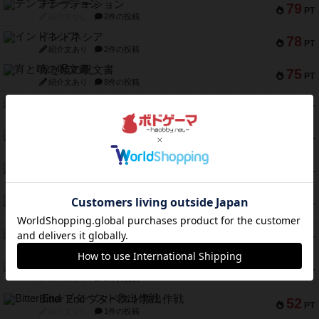
テンプテーション
79
PT
紹介文なし
2件の投稿
インドネシア
78
PT
紹介文あり
2件の投稿
宵と暁の呪文書
75
PT
紹介文あり
8件の投稿
リスボン・トラム 28
73
PT
紹介文あり
9件の投稿
アマナイト
73
PT
紹介文なし
1件の投稿
ブラヴェスト
66
PT
紹介文なし
1件の投稿
スペクタキュラー
60
PT
紹介文なし
1件の投稿
スモールワールド
59
PT
紹介文あり
13件の投稿
ギャンブラー
58
PT
紹介文なし
2件の投稿
Bitter End ブタペスト救出作戦
52
PT
紹介文なし
1件の投稿