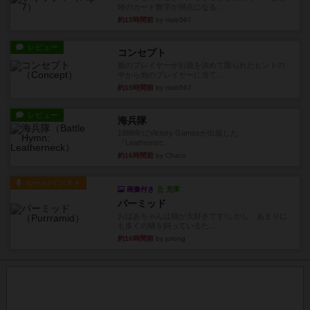
時のカード数字が得点になる...
約15時間前
by mob567
レビュー
コンセプト
親のプレイヤーがお題を決めて限られたヒントの
中から他のプレイヤーに当て...
約15時間前
by mob567
レビュー
海兵隊
1988年にVictory Gamesが出版した
『Leathernec...
約16時間前
by Chaco
ルール/インスト
画像付き
充実
パーミッド
おばあちゃんは猫が大好きです!しかし、あまりに
も多くの猫を飼っているた...
約16時間前
by jurong