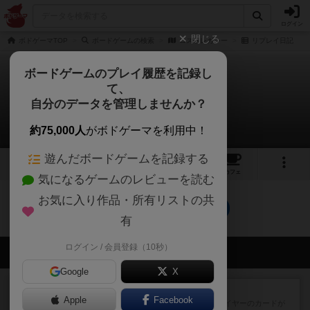
ログイン
閉じる
ボドゲーマTOP
ボードゲームの検索
ロストレガシー
リプレイ日記
ボードゲームのプレイ履歴を記録し
て、
ロストレガシー
自分のデータを管理しませんか？
0件のリプレイ日記
約75,000人
がボドゲーマを利用中！
遊んだボードゲームを記録する
3
5
40
トップ
画像
動画
レビュー
カフェ
気になるゲームのレビューを読む
お気に入り作品・所有リストの共
ロストレガシーのトップに戻る
有
ログイン / 会員登録（10秒）
会員の新しい投稿
Google
X
レビュー
花火：スターマイン
Apple
Facebook
自分のカードは見えず他のプレイヤーのカードが