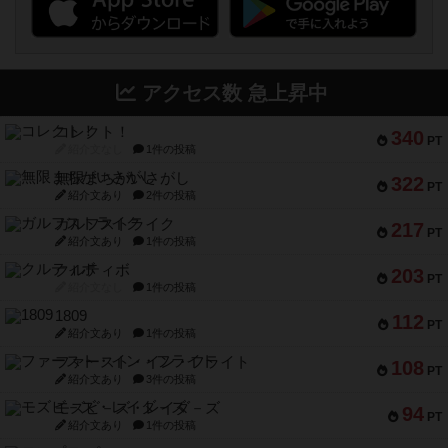
アクセス数 急上昇中
コレクト！
340
PT
紹介文なし
1件の投稿
無限まちがいさがし
322
PT
紹介文あり
2件の投稿
ガルフストライク
217
PT
紹介文あり
1件の投稿
クルティボ
203
PT
紹介文なし
1件の投稿
1809
112
PT
紹介文あり
1件の投稿
ファースト・イン・フライト
108
PT
紹介文あり
3件の投稿
モズビ－ズ・レイダ－ズ
94
PT
紹介文あり
1件の投稿