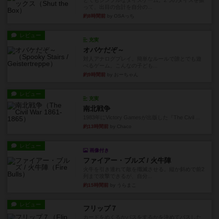
とてもシンプルなダイスゲーム。2つのダイスを振
って、出目の合計を自分の...
約8時間前
by OSAっち
レビュー
充実
オバケだぞ～
対人アナログプレイ。簡単なルールで誰とでも遊
べるゲーム。こんなの子ども...
約9時間前
by おーちゃん
レビュー
充実
南北戦争
1983年にVictory Gamesが出版した『The Civil ...
約13時間前
by Chaco
レビュー
画像付き
ファイアー・ブルズ / 火牛陣
火牛を引き連れて敵を殲滅させる。縦か斜めで前2
列まで攻撃できるが、自分...
約15時間前
by うらまこ
レビュー
フリップ７
カードをめくるかパスをするかを決めてパスした