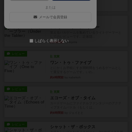
見える状態でカードを教えた...
3分前
by mob567
または
メールで会員登録
レビュー
充実
アンダー・ザ・テーブラー
笑えるバカゲームを集めているライトゲーマーと
してのレビューです。正体隠...
しばらく表示しない
約2時間前
by toyota
レビュー
充実
ワン・トゥ・ファイブ
とにかくお手軽にすき間時間をうめるゲームとし
て重宝するゲームです。いわ...
約4時間前
by nabekoh
レビュー
充実
エコーズ・オブ・タイム
カードゲームにファイナルファンタジーのアクテ
ィブタイムバトル（もしくは...
約8時間前
by ジェイとと
レビュー
シャット・ザ・ボックス