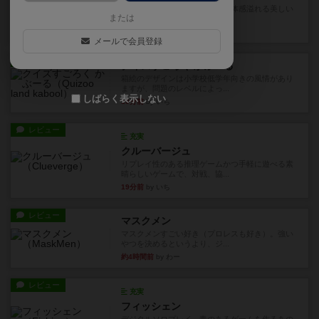
『ハーモニーズ』レビュー：立体感溢れる美しい
または
箱庭づくり。万人受けする良...
2分前
by ギャングスター
メールで会員登録
レビュー
クイズすごろく かぶーる
箱絵のデザインは小学校低学年向きの風情があり
ますが、問題のレベルによっ...
しばらく表示しない
10分前
by いち
レビュー
充実
クルーバージュ
リプレイ性のある推理ゲームかつ手軽に遊べる素
晴らしいゲームで、対戦、協...
19分前
by いち
レビュー
マスクメン
マスクメンすごい好き（プロレスも好き）。強い
やつを決めるというより、ジ...
約4時間前
by わー
レビュー
充実
フィッシェン