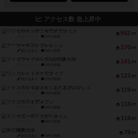
アクセス数 急上昇中
リワイルド：サウスアメリカ
552
PT
紹介文なし
2件の投稿
マーケットフレッシュ
170
PT
紹介文あり
1件の投稿
ファイアー・ブルズ / 火牛陣
141
PT
紹介文なし
1件の投稿
ワン・トゥ・ファイブ
122
PT
紹介文あり
1件の投稿
トランスオリエント・エクスプレス
119
PT
紹介文なし
1件の投稿
フラットアイアン
118
PT
紹介文なし
2件の投稿
エコーズ・オブ・タイム
118
PT
紹介文なし
8件の投稿
南北戦争
79
PT
紹介文あり
1件の投稿