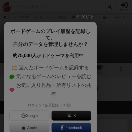
ログイン
閉じる
ボドゲーマTOP
ボードゲームの検索
ロストレガシー
ルール/インスト
ボードゲームのプレイ履歴を記録し
て、
ロストレガシー
自分のデータを管理しませんか？
0件のルール/インスト
約75,000人
がボドゲーマを利用中！
遊んだボードゲームを記録する
3
5
40
トップ
画像
動画
レビュー
カフェ
気になるゲームのレビューを読む
お気に入り作品・所有リストの共
ロストレガシーのトップに戻る
有
ログイン / 会員登録（10秒）
会員の新しい投稿
Google
X
レビュー
画像付き
充実
Apple
Facebook
ハーモニーズ