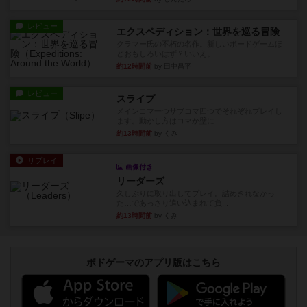
レビュー
エクスペディション：世界を巡る冒険
クラマー氏の不朽の名作。新しいボードゲームほ
どおもしろいはず？いいえ。...
約12時間前
by 田中昌平
レビュー
スライプ
メインコマ一つサブコマ四つでそれぞれプレイし
ます。動かし方はコマか壁に...
約13時間前
by くみ
リプレイ
画像付き
リーダーズ
久しぶりに取り出してプレイ。詰めきれなかっ
た…であっさり追い込まれて負...
約13時間前
by くみ
ボドゲーマのアプリ版はこちら