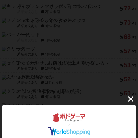
キャプテン・フリップ：イスラ・ボンバ
72
PT
紹介文なし
2件の投稿
メメントオンラインタクティクス
70
PT
紹介文あり
4件の投稿
パーミッド
68
PT
紹介文なし
1件の投稿
クリーグ
57
PT
紹介文あり
1件の投稿
セミファイナル ～お前はまだ生きている～
53
PT
紹介文あり
1件の投稿
ふたつの街の物語
52
PT
紹介文あり
18件の投稿
クランク! ：冒険者たち（拡張）
50
PT
紹介文あり
4件の投稿
とうほうの！
42
PT
紹介文なし
1件の投稿
スターマイン・ラミー ポケット
42
PT
紹介文あり
2件の投稿
海兵隊
39
PT