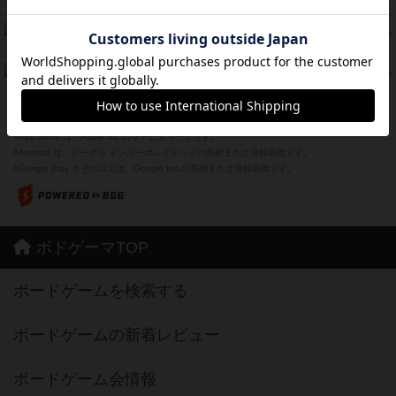
紹介文あり
1件の投稿
スーパーストア3000
39
PT
紹介文なし
1件の投稿
フリップ７：復讐心とともに
37
PT
紹介文なし
2件の投稿
※Apple、Apple のロゴ は、米国および他の国々で登録されたApple Inc.の商標です。
※App Store は、Apple Inc.のサービスマークです。
※Android は、グーグル インコーポレイテッドの商標または登録商標です。
※Google Play とそのロゴは、Google Inc.の商標または登録商標です。
ボドゲーマTOP
ボードゲームを検索する
ボードゲームの新着レビュー
ボードゲーム会情報