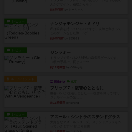
デジタルソロプレイ。毒のあるゲームを作るあの
人がデザイン。箱絵からもう...
約6時間前
by おーちゃん
レビュー
ナンジャモンジャ・ミドリ
私は吃音を持っているのですが、友達と集まって
このゲームをした際、3ゲー...
約9時間前
by 155973
レビュー
ジンラミー
トランプで遊べる2人対戦の麻雀風ゲームです。
10枚の手札で、同じスーツ...
約11時間前
by OSAっち
ルール/インスト
画像付き
充実
フリップ７：復讐心とともに
概要Flip 7が復活しました――復讐を伴って!オリ
ジナルゲームの楽し...
約11時間前
by jurong
レビュー
アズール：シントラのステンドグラス
大好きなアズールシリーズ。ステンドグラスを作
っていきます✨1部より自由...
約12時間前
by しんたろ