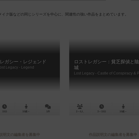
メイク版などの同じシリーズを中心に、関連性の強い作品をまとめています。
レガシー・レジェンド
ロストレガシー：貧乏探偵と陰
ost Legacy - Legend
城
10分
10歳～
1件
2～4人
3～10分
10歳～
説明文の編集者を募集中
作品説明文の編集者を募集中