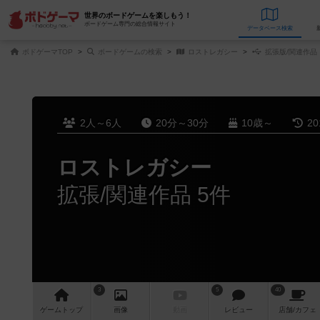
世界のボードゲームを楽しもう！
ボードゲーム専門の総合情報サイト
データベース
検
ボドゲーマTOP
ボードゲームの検索
ロストレガシー
拡張版/関連作品
2人～6人
20分～30分
10歳～
2
ロストレガシー
拡張/関連作品 5件
3
5
40
ゲーム
トップ
画像
動画
レビュー
店舗/
カフェ