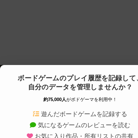
ボードゲームのプレイ履歴を記録して
自分のデータを管理しませんか？
約75,000人
がボドゲーマを利用中！
ボドゲーマTOP
ボードゲーム通販
遊んだボードゲームを記録する
気になるゲームのレビューを読む
ボードゲームを検索する
新作・再入荷情報
お気に入り作品・所有リストの共有
ボードゲームの新着レビュー
定番ボードゲームの通販