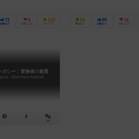
72
8
120
15
99
16
経験あり
お気に入り
持ってる
興味あり
経験あり
お気に入り
レガシー：冒険者の資質
gacy - Adventurer Aptitude
－
－
0件