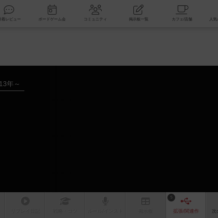
索
新着レビュー
ボードゲーム会
コミュニティ
掲示板一覧
013年～
5
リプレイ
日記
戦略
・コツ
ルール
/インスト
掲示板
拡張/関連
作
次