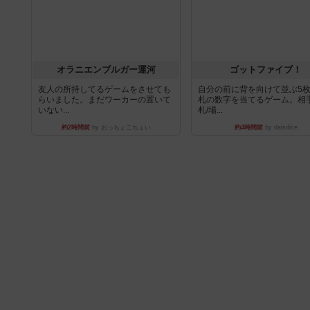
オラニエンブルガー運河
ゴットファイブ！
友人の所持してるゲームをさせても
自分の前に背を向けて並ぶ5
らいました。まだワーカーの置いて
札の数字を当てるゲーム。相
いない...
札/場...
約2時間前
by おっちょこちょい
約4時間前
by daisdice