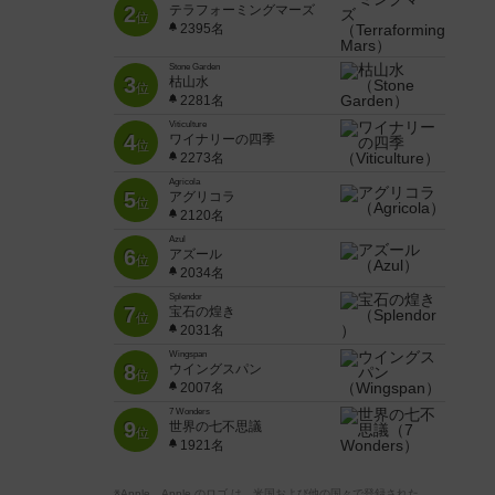
2
テラフォーミングマーズ
位
2395名
Stone Garden
3
枯山水
位
2281名
Viticulture
4
ワイナリーの四季
位
2273名
Agricola
5
アグリコラ
位
2120名
Azul
6
アズール
位
2034名
Splendor
7
宝石の煌き
位
2031名
Wingspan
8
ウイングスパン
位
2007名
7 Wonders
9
世界の七不思議
位
1921名
※Apple、Apple のロゴ は、米国および他の国々で登録された