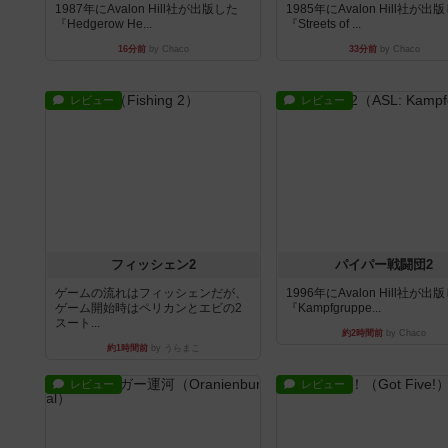
1987年にAvalon Hill社が出版した
1985年にAvalon Hill社が出
『Hedgerow He...
『Streets of ...
16分前
by Chaco
33分前
by Chaco
レビュー
レビュー
フィッシェン2
パイパー戦闘団2
ゲームの流れはフィッシェンだが、
1996年にAvalon Hill社が出
ゲーム開始時はペリカンとエビの2
『Kampfgruppe...
スート...
約2時間前
by Chaco
約1時間前
by うらまこ
レビュー
レビュー