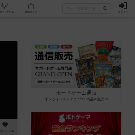
ログイン
カフェ/店舗
人気ボードゲーム
通販ストア
ボードゲーム通販
オンラインストアで7,500商品を販売中
のおすすめ