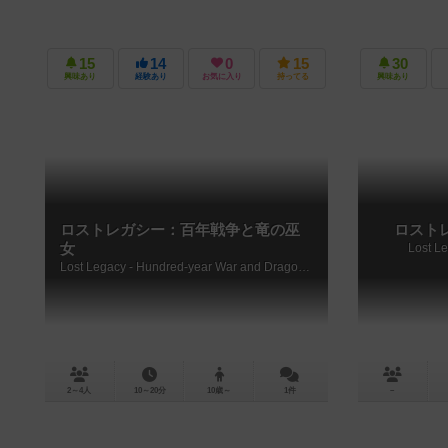
15
14
0
15
30
興味あり
経験あり
お気に入り
持ってる
興味あり
ロストレガシー：百年戦争と竜の巫
ロスト
女
Lost Le
Lost Legacy - Hundred-year War and Dragon Maiden
2～4人
10～20分
10歳～
1件
－