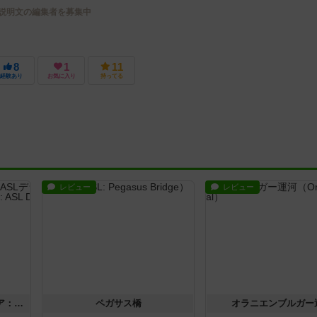
説明文の編集者を募集中
8
1
11
経験あり
お気に入り
持ってる
レビュー
レビュー
ストリート・オブ・ファイア：ASLデラックスモジュール1
ペガサス橋
オラニエンブルガー