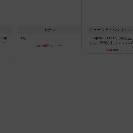
カタン
枚の手
神ゲー
『Squad Leader』用の
手の手
として発売されたマップの#9.
約4時間前
by アプー
約5時間前
by Chaco