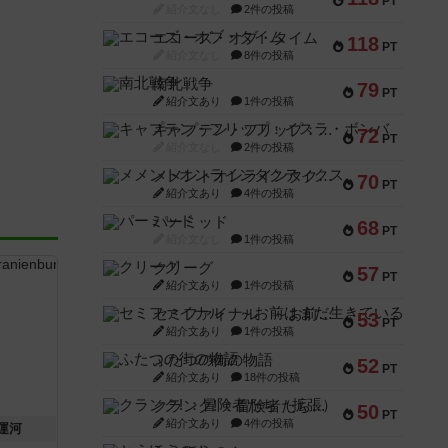
PT
紹介文なし
2件の投稿
エコーズ・オブ・タイム
118
PT
紹介文なし
8件の投稿
南北戦争
79
PT
紹介文あり
1件の投稿
キャプテン・フリップ：イスラ・ボンバ
72
PT
紹介文なし
2件の投稿
メメントオンラインタクティクス
70
PT
紹介文あり
4件の投稿
パーミッド
68
PT
紹介文なし
1件の投稿
クリーグ
57
PT
紹介文あり
1件の投稿
セミファイナル ～お前はまだ生きている～
53
PT
紹介文あり
1件の投稿
ふたつの街の物語
52
PT
紹介文あり
18件の投稿
クランク! ：冒険者たち（拡張）
50
PT
紹介文あり
4件の投稿
運河