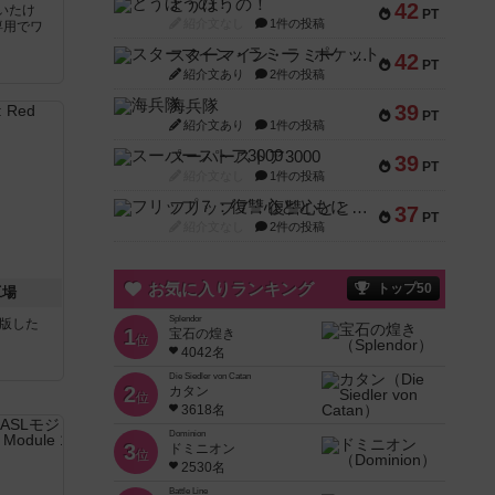
とうほうの！
42
いたけ
PT
紹介文なし
1件の投稿
専用でワ
スターマイン・ラミー ポケット
42
PT
紹介文あり
2件の投稿
海兵隊
39
PT
紹介文あり
1件の投稿
スーパーストア3000
39
PT
紹介文なし
1件の投稿
フリップ７：復讐心とともに
37
PT
紹介文なし
2件の投稿
お気に入りランキング
トップ50
工場
Splendor
が出版した
1
宝石の煌き
位
4042名
Die Siedler von Catan
2
カタン
位
3618名
Dominion
3
ドミニオン
位
2530名
Battle Line