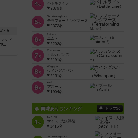
4
バトルライン
位
2379名
Terraforming Mars
5
テラフォーミングマーズ
位
2372名
ドゥームド・バタリオンズ：ASLモジュール11
6 nimmt!
6
ニムト
追加マップ
位
2202名
..
Carcassonne
7
カルカソンヌ
位
2191名
Wingspan
8
ウイングスパン
位
2151名
Azul
9
アズール
位
1904名
興味ありランキング
トップ50
SCYTHE
1
サイズ -大鎌戦役-
位
2416名
Terraforming Mars