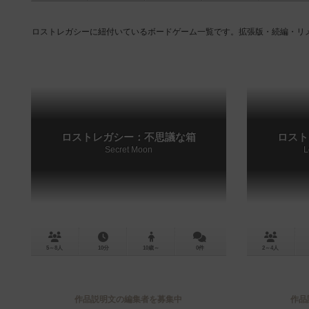
ロストレガシーに紐付いているボードゲーム一覧です。拡張版・続編・リ
ロストレガシー：不思議な箱
ロスト
Secret Moon
L
5～8人
10分
10歳～
0件
2～4人
作品説明文の編集者を募集中
作品