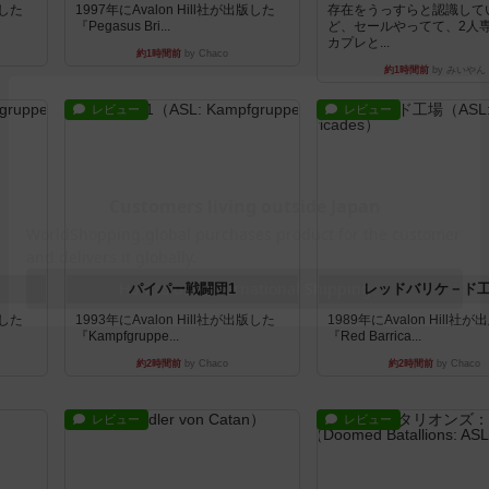
版した
1997年にAvalon Hill社が出版した
存在をうっすらと認識して
『Pegasus Bri...
ど、セールやってて、2人
カプレと...
約1時間前
by Chaco
約1時間前
by みいやん
レビュー
レビュー
パイパー戦闘団1
レッドバリケ－ド
版した
1993年にAvalon Hill社が出版した
1989年にAvalon Hill社
『Kampfgruppe...
『Red Barrica...
約2時間前
by Chaco
約2時間前
by Chaco
レビュー
レビュー