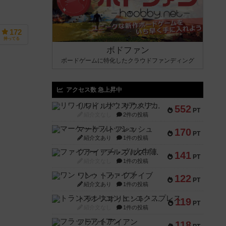
172
持ってる
ボドファン
ボードゲームに特化したクラウドファンディング
アクセス数 急上昇中
リワイルド：サウスアメリカ
552
PT
紹介文なし
2件の投稿
マーケットフレッシュ
170
PT
紹介文あり
1件の投稿
ファイアー・ブルズ / 火牛陣
141
PT
紹介文なし
1件の投稿
ワン・トゥ・ファイブ
122
PT
紹介文あり
1件の投稿
トランスオリエント・エクスプレス
119
PT
紹介文なし
1件の投稿
フラットアイアン
118