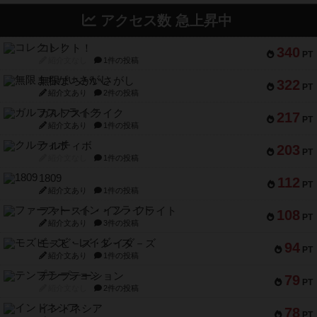
アクセス数 急上昇中
コレクト！
340
PT
紹介文なし
1件の投稿
無限まちがいさがし
322
PT
紹介文あり
2件の投稿
ガルフストライク
217
PT
紹介文あり
1件の投稿
クルティボ
203
PT
紹介文なし
1件の投稿
1809
112
PT
紹介文あり
1件の投稿
ファースト・イン・フライト
108
PT
紹介文あり
3件の投稿
モズビ－ズ・レイダ－ズ
94
PT
紹介文あり
1件の投稿
テンプテーション
79
PT
紹介文なし
2件の投稿
インドネシア
78
PT