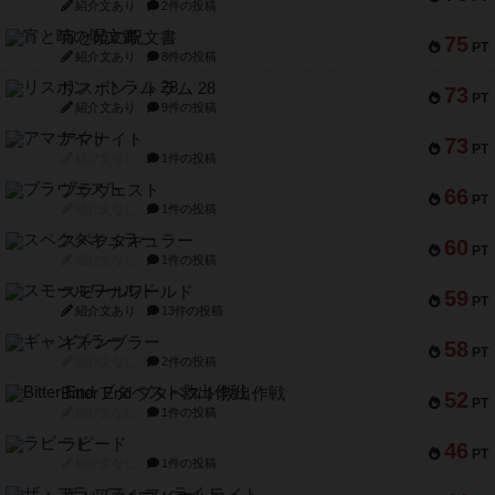
紹介文あり
2件の投稿
宵と暁の呪文書
75
PT
紹介文あり
8件の投稿
リスボン・トラム 28
73
PT
紹介文あり
9件の投稿
アマナイト
73
PT
紹介文なし
1件の投稿
ブラヴェスト
66
PT
紹介文なし
1件の投稿
スペクタキュラー
60
PT
紹介文なし
1件の投稿
スモールワールド
59
PT
紹介文あり
13件の投稿
ギャンブラー
58
PT
紹介文なし
2件の投稿
Bitter End ブタペスト救出作戦
52
PT
紹介文なし
1件の投稿
ラピード
46
PT
紹介文なし
1件の投稿