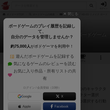
ログイン
閉じる
ボドゲーマTOP
ボードゲームの検索
ライブアライブ HD-2D リメイク ボード
ボードゲームのプレイ履歴を記録し
て、
ライブアライブ HD-2D リメイク ボードゲーム
自分のデータを管理しませんか？
ダクリスさんのレビュー
約75,000人
がボドゲーマを利用中！
遊んだボードゲームを記録する
7
2
1
1
トップ
画像
動画
レビュー
カフェ
気になるゲームのレビューを読む
お気に入り作品・所有リストの共
645名
2名
0
約3年前
有
ログイン / 会員登録（10秒）
このゲームは2人専用ゲームで、それぞれ4つのキャラクタ
ーを選んでプレイすることになる。 キャラクター選択
Google
X
は、2つのキャラクタータイルのうち1つずつ選択する行動
Apple
Facebook
を交互に4回進めて準備する。