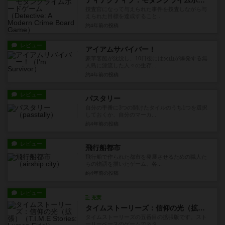
捜査官になって与えられた事件を捜査しながら与
えられた目標を達成すること...
約4年前
の投稿
レビュー
アイアムサバイバー！
豪華客船が沈没し、10日後には火山が爆発する無
人島に漂流した人々の生存...
約4年前
の投稿
レビュー
パスタリー
自分の手番に3つの開けたタイルのうち1つを選択
しておくか、自分のマーカ...
約4年前
の投稿
レビュー
飛行船都市
飛行船で作られた都市を発展させるための職人た
ちの物語を描いたゲーム。各...
約4年前
の投稿
レビュー
充実
タイムストーリーズ：信仰の光（拡張）
タイムストーリーズの五番目の拡張版です。スト
ーリーベースのゲームでネタ...