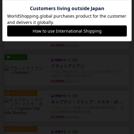
たカードを2枚まで手をつけ...
約3時間前
by みいやん
ルール/インスト
画像付き
充実
ノームズ・アット・ナイト
ベネボレンス女王は、忠実な臣民を称えるための
祝宴を開こうとしています。...
約4時間前
by jurong
レビュー
画像付き
充実
フラットアイアン
1~2人に限定された、エンジンビルド系のシステ
ム選んだ企業ボードに街で...
約4時間前
by あくり
ルール/インスト
画像付き
充実
キャプテン・フリップ：イスラ・ボンバ
イスラ・ボンバを探しに出航!潜水艦を装備し、あ
なたの乗組員を監獄から解...
約7時間前
by jurong
ルール/インスト
画像付き
充実