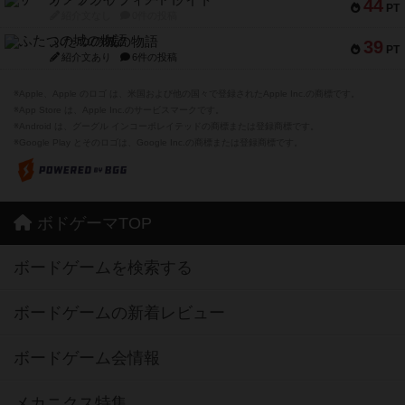
ザ・フラッフィー・ライト
44
PT
紹介文なし
0件の投稿
ふたつの城の物語
39
PT
紹介文あり
6件の投稿
※Apple、Apple のロゴ は、米国および他の国々で登録されたApple Inc.の商標です。
※App Store は、Apple Inc.のサービスマークです。
※Android は、グーグル インコーポレイテッドの商標または登録商標です。
※Google Play とそのロゴは、Google Inc.の商標または登録商標です。
ボドゲーマTOP
ボードゲームを検索する
ボードゲームの新着レビュー
ボードゲーム会情報
メカニクス特集