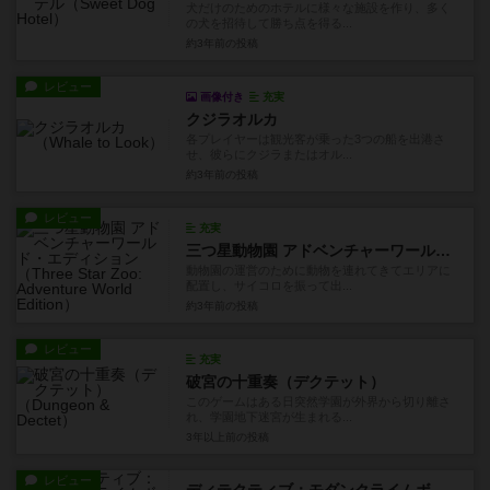
犬だけのためのホテルに様々な施設を作り、多く
の犬を招待して勝ち点を得る...
約3年前
の投稿
レビュー
画像付き
充実
クジラオルカ
各プレイヤーは観光客が乗った3つの船を出港さ
せ、彼らにクジラまたはオル...
約3年前
の投稿
レビュー
充実
三つ星動物園 アドベンチャーワールド・エディション
動物園の運営のために動物を連れてきてエリアに
配置し、サイコロを振って出...
約3年前
の投稿
レビュー
充実
破宮の十重奏（デクテット）
このゲームはある日突然学園が外界から切り離さ
れ、学園地下迷宮が生まれる...
3年以上前
の投稿
レビュー
ディテクティブ：モダンクライムボードゲーム