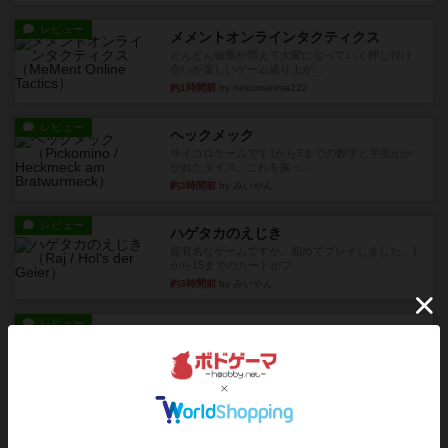
レビュー
メメントオンラインタクティクス
どんどん物量が増えて大変になっていく押し付け
合いが楽しいゲーム盛り上が...
約1時間前
by nekomanma222
レビュー
ヘックメック
サイコロゲームです1から5までの数字と芋虫がか
かれたダイス。これを振っ...
約3時間前
by みいやん
レビュー
ハゲタカのえじき
超有名なゲームですが、初めてプレイしました。1
から15までのカードがプ...
約3時間前
by みいやん
レビュー
ジャスト・ワン
まぁ面白かった‼️よくテレビとかのバラエティなん
かで、お題がわからずに...
約3時間前
by みいやん
レビュー
ピタッコカルタ
ボドゲ相席会でプレイしましたひらがなが書かれ