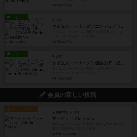
9年弱前
の投稿
レビュー
充実
タイムストーリーズ：エンデュアランス号の航海（拡張）
タイムストーリーズの四番目の拡張版です。スト
ーリーベースのゲームでネタ...
9年弱前
の投稿
レビュー
充実
タイムストーリーズ：仮面の下（拡張）
タイムストーリーズの三番目の拡張版です。スト
ーリーベースのゲームでネタ...
9年弱前
の投稿
会員の新しい投稿
ルール/インスト
画像付き
充実
マーケットフレッシュ
目的あなたの店先に農産物の木箱を戦略的に積み
重ねて在庫を最大化し、競合...
39分前
by jurong