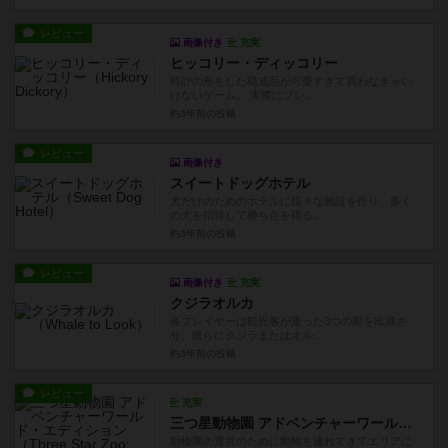
レビュー
画像付き
充実
ヒッコリー・ディッコリー
時計の形をした構成品が可愛すぎて買わなきゃい
けないゲーム。 実際にプレ...
約3年前
の投稿
レビュー
画像付き
スイートドッグホテル
犬だけのためのホテルに様々な施設を作り、多く
の犬を招待して勝ち点を得る...
約3年前
の投稿
レビュー
画像付き
充実
クジラオルカ
各プレイヤーは観光客が乗った3つの船を出港さ
せ、彼らにクジラまたはオル...
約3年前
の投稿
レビュー
充実
三つ星動物園 アドベンチャーワールド・エディション
動物園の運営のために動物を連れてきてエリアに