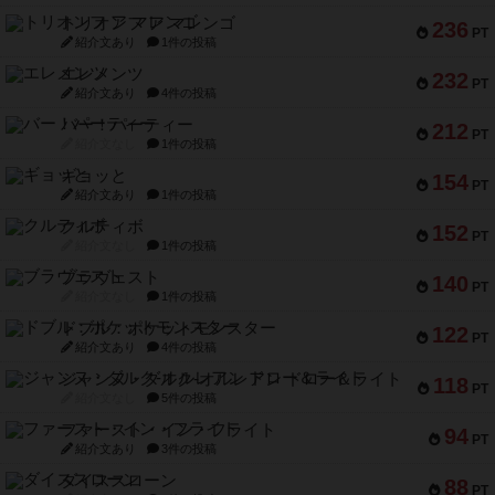
トリオンフ ア マレンゴ
236
PT
紹介文あり
1件の投稿
エレメンツ
232
PT
紹介文あり
4件の投稿
バー！パーティー
212
PT
紹介文なし
1件の投稿
ギョッと
154
PT
紹介文あり
1件の投稿
クルティボ
152
PT
紹介文なし
1件の投稿
ブラヴェスト
140
PT
紹介文なし
1件の投稿
ドブル：ポケットモンスター
122
PT
紹介文あり
4件の投稿
ジャンヌ・ダルク-オルレアン ドロー＆ライト
118
PT
紹介文なし
5件の投稿
ファースト・イン・フライト
94
PT
紹介文あり
3件の投稿
ダイススローン
88
PT