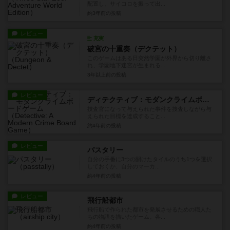
配置し、サイコロを振って出...
約3年前
の投稿
レビュー
充実
破宮の十重奏（デクテット）
このゲームはある日突然学園が外界から切り離さ
れ、学園地下迷宮が生まれる...
3年以上前
の投稿
レビュー
ディテクティブ：モダンクライムボードゲーム
捜査官になって与えられた事件を捜査しながら与
えられた目標を達成すること...
約4年前
の投稿
レビュー
パスタリー
自分の手番に3つの開けたタイルのうち1つを選択
しておくか、自分のマーカ...
約4年前
の投稿
レビュー
飛行船都市
飛行船で作られた都市を発展させるための職人た
ちの物語を描いたゲーム。各...
約4年前
の投稿