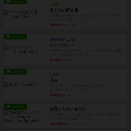
レビュー
充実
宵と暁の呪文書
4/5点呪文を修得したり使い魔にトークンを捧げた
りして得点を増やしてい...
約1時間前
by ワタル
レビュー
画像付き
充実
ワンラウンド
星5軽〜中量級を中心にプレイするゲーマーの感想
です。今回はボードゲーム...
約5時間前
by おとん
レビュー
充実
花火
ずっと前のドイツ年間ゲーム大賞ながら、シンプ
ルで簡単な小ゲームで今でも...
約7時間前
by tamio
レビュー
無限まちがいさがし
6つの場面カード（表、裏で違う絵）が何枚かあ
り、そのうち3つ選んで、同...
約10時間前
by ジェイとと