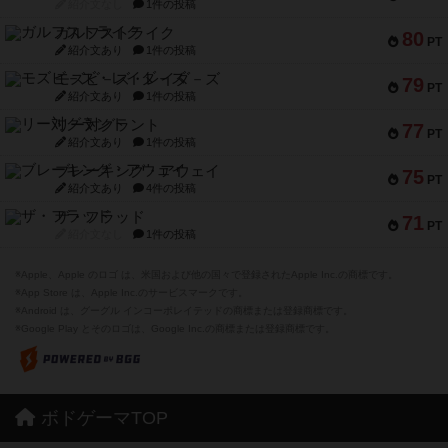
紹介文なし
1件の投稿
ガルフストライク
80
PT
紹介文あり
1件の投稿
モズビ－ズ・レイダ－ズ
79
PT
紹介文あり
1件の投稿
リー対グラント
77
PT
紹介文あり
1件の投稿
ブレーキング・アウェイ
75
PT
紹介文あり
4件の投稿
ザ・フラッド
71
PT
紹介文なし
1件の投稿
※Apple、Apple のロゴ は、米国および他の国々で登録されたApple Inc.の商標です。
※App Store は、Apple Inc.のサービスマークです。
※Android は、グーグル インコーポレイテッドの商標または登録商標です。
※Google Play とそのロゴは、Google Inc.の商標または登録商標です。
ボドゲーマTOP