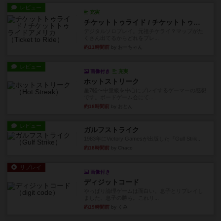
レビュー
充実
チケットトゥライド / チケットトゥライドアメリカ
デジタルソロプレイ。元祖チケライ？マップがた
くさん出てるからどれをプレ...
約11時間前
by おーちゃん
レビュー
画像付き
充実
ホットストリーク
星7軽〜中量級を中心にプレイするゲーマーの感想
です。ボードゲーム会にて...
約18時間前
by おとん
レビュー
ガルフストライク
1983年にVictory Gamesが出版した『Gulf Strik...
約18時間前
by Chaco
リプレイ
画像付き
ディジットコード
やっぱり論理ゲームは面白い。息子とリプレイし
ました。息子の勝ち。これリ...
約19時間前
by くみ