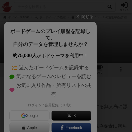
ログイン
閉じる
ボドゲーマTOP
ボードゲームの検索
アイアムサバイバー！の通販/商品詳細
ボードゲームのプレイ履歴を記録し
て、
アイアムサバイバー！
自分のデータを管理しませんか？
ダクリスさんのレビュー
約75,000人
がボドゲーマを利用中！
遊んだボードゲームを記録する
4
3
7
トップ
画像
動画
レビュー
カフェ
気になるゲームのレビューを読む
お気に入り作品・所有リストの共
327名
2名
0
約4年前
有
ログイン / 会員登録（10秒）
豪華客船が沈没し、10日後には火山が爆発する無人島に漂
流した人々の生存脱出記。
Google
X
一見すると協力ゲームのように見えるが、競争要素に満ち
Apple
Facebook