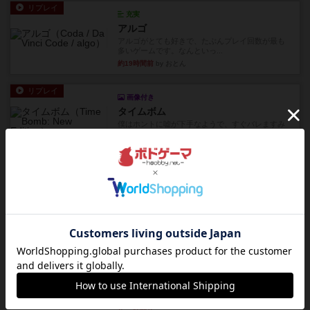
リプレイ
充実
アルゴ
アルゴがとても好きで、たぶんプレイ回数が最も
多いゲームです。なんといっ...
約19時間前
by おとん
リプレイ
画像付き
タイムボム
僕はホントに嘘が下手なようで、すぐバレますみ
んなホント、嘘が上手ですよ...
約19時間前
by あまる
レビュー
画像付き
タイムボム
まず簡単で軽い！大人数で遊べる！それなのに小
箱！何より楽しい！！正体隠...
約19時間前
by あまる
レビュー
充実
1809
ケビン・ザッカーがデザインした１ヘクス=２マイ
ルの戦役級シリーズは以下...