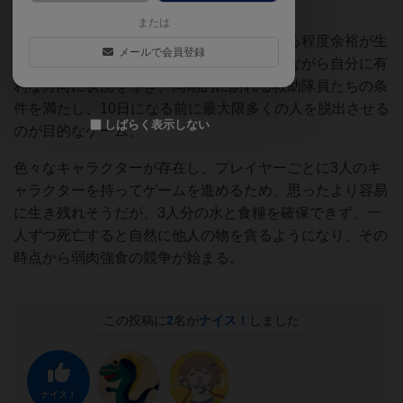
たゲームだ。
または
最初は生き残るのに汲々としているが、ある程度余裕が生
メールで会員登録
じれば、他の人たちと交渉もして戦闘もしながら自分に有
利な方向に状況を導き、周期的に訪れる救助隊員たちの条
件を満たし、10日になる前に最大限多くの人を脱出させる
しばらく表示しない
のが目的なゲーム。
色々なキャラクターが存在し、プレイヤーごとに3人のキ
ャラクターを持ってゲームを進めるため、思ったより容易
に生き残れそうだが、3人分の水と食糧を確保できず、一
人ずつ死亡すると自然に他人の物を貪るようになり、その
時点から弱肉強食の競争が始まる。
この投稿に
2
名が
ナイス！
しました
ナイス！