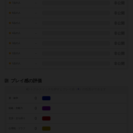
-
非公開
7点の人
-
非公開
6点の人
-
非公開
5点の人
-
非公開
4点の人
-
非公開
3点の人
-
非公開
2点の人
-
非公開
1点の人
プレイ感の評価
トグルスイッチを押すとプレイ感（
※
）の投票ができます
0
運・確率
0
戦略・判断力
0
交渉・立ち回り
0
心理戦・ブラフ