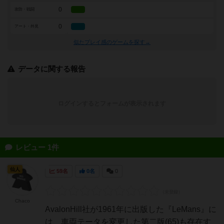
0
攻防・戦闘
0
アート・外見
似たプレイ感のゲームを探す→
データに関する報告
ログインするとフォームが表示されます
レビュー 1件
仙人
59名
0名
0
Chaco
AvalonHill社が1961年に出版した『LeMans』に
は、車両テータを変更した第二版(65)も存在す