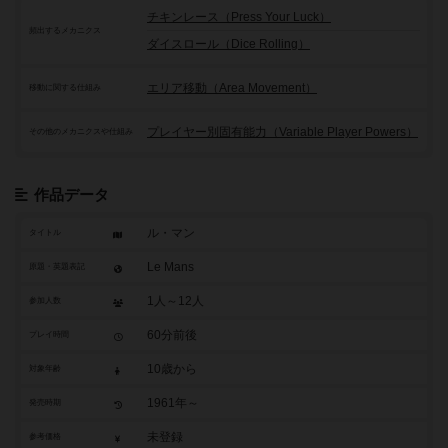
チキンレース（Press Your Luck）
頻出するメカニクス
ダイスロール（Dice Rolling）
エリア移動（Area Movement）
移動に関する仕組み
プレイヤー別固有能力（Variable Player Powers）
その他のメカニクスや仕組み
作品データ
ル・マン
タイトル
Le Mans
原題・英題表記
1人～12人
参加人数
60分前後
プレイ時間
10歳から
対象年齢
1961年～
発売時期
未登録
参考価格