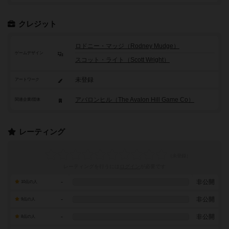
クレジット
ロドニー・マッジ（Rodney Mudge）
ゲームデザイン
スコット・ライト（Scott Wright）
未登録
アートワーク
アバロンヒル（The Avalon Hill Game Co）
関連企業/団体
レーティング
レーティングを行うには
ログイン
が必要です
-
非公開
10点の人
-
非公開
9点の人
-
非公開
8点の人