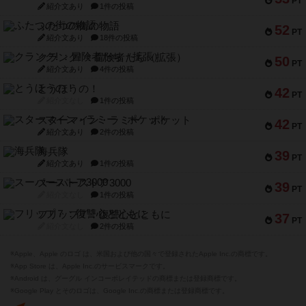
PT
紹介文あり
1件の投稿
ふたつの街の物語
52
PT
紹介文あり
18件の投稿
クランク! ：冒険者たち（拡張）
50
PT
紹介文あり
4件の投稿
とうほうの！
42
PT
紹介文なし
1件の投稿
スターマイン・ラミー ポケット
42
PT
紹介文あり
2件の投稿
海兵隊
39
PT
紹介文あり
1件の投稿
スーパーストア3000
39
PT
紹介文なし
1件の投稿
フリップ７：復讐心とともに
37
PT
紹介文なし
2件の投稿
※Apple、Apple のロゴ は、米国および他の国々で登録されたApple Inc.の商標です。
※App Store は、Apple Inc.のサービスマークです。
※Android は、グーグル インコーポレイテッドの商標または登録商標です。
※Google Play とそのロゴは、Google Inc.の商標または登録商標です。