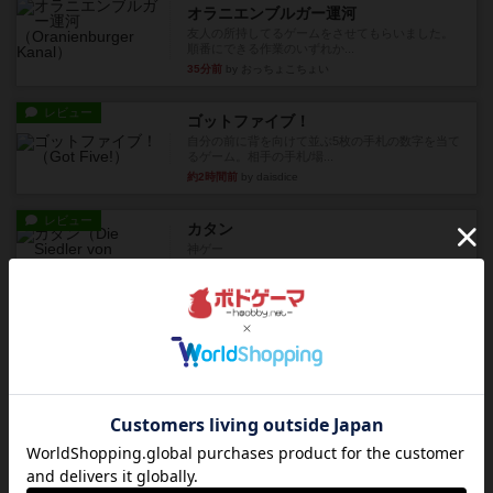
オラニエンブルガー運河
友人の所持してるゲームをさせてもらいました。
順番にできる作業のいずれか...
35分前
by おっちょこちょい
レビュー
ゴットファイブ！
自分の前に背を向けて並ぶ5枚の手札の数字を当て
るゲーム。相手の手札/場...
約2時間前
by daisdice
レビュー
カタン
神ゲー
約2時間前
by アプー
レビュー
充実
ドゥームド・バタリオンズ：ASLモジュール11
『Squad Leader』用の追加マップとして発売され
たマップの#9...
約3時間前
by Chaco
レビュー
クロワ・ド・ゲール：ASLモジュール10
1992年にAvalon Hill社が出版した『Croix de Gu...