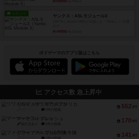
約4時間前
by Chaco
レビュー
ヤンクス：ASLモジュール3
1987年にAvalon Hill社が出版した『Yanks』に付属
のマ...
約4時間前
by Chaco
ボドゲーマのアプリ版はこちら
アクセス数 急上昇中
リワイルド：サウスアメリカ
552
PT
紹介文なし
2件の投稿
マーケットフレッシュ
170
PT
紹介文あり
1件の投稿
ファイアー・ブルズ / 火牛陣
141
PT
紹介文なし
1件の投稿