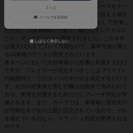
セブリングとワトキンズグレンのカーレースをテー
または
マにしたもので、このジャンルの始祖と言える傑作
メールで会員登録
です。1961年にAvalon Hill 社から続編として登場し
たのが、『Le Mans』であり、新たにモンテカルロ
とル・マンの2コースが用意されました。この２作
しばらく表示しない
は最大12人までプレイ可能なので、基本性能が異な
る12車種のデータが用意されています。
各ターンにおいて先頭車両から順番に前進するわけ
ですが、プレイヤーが決定すべきことはプラマイ1
の範囲内で、このターンのギヤ比を決定するだけで
す。自分の搭乗車が進む距離は性能表で決められて
おり、衝突を回避するためだけにブレーキ判定が実
施されます。また、カーブでは、車種毎に安全走行
が可能なギヤ比の上限が設定されているので、それ
を越えているのなら、クラッシュ判定が要求される
のです。