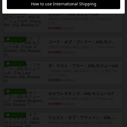
約3時間前
by Chaco
レビュー
ガンホー：ASLモジュール9
1992年にAvalon Hill社が出版した『Gung Ho！』
に付...
約3時間前
by Chaco
レビュー
コード・オブ・ブシドー：ASLモジュール8
1991年にAvalon Hill社が出版した『Code of Bus...
約3時間前
by Chaco
レビュー
ザ・ラスト・フラー：ASLモジュール6
『Squad Leader』用の追加マップとして発売され
たマップ#11...
約3時間前
by Chaco
レビュー
ホロウレギオンズ：ASLモジュール7
1989年にAvalon Hill社が出版した『Hollow Legi...
約4時間前
by Chaco
レビュー
ウエスト・オブ・アラメイン：ASLモジュール5
1988年にAvalon Hill社が出版した『West of Ala...