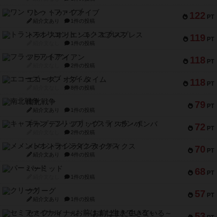
ワン・トゥ・ファイブ
122
PT
紹介文あり
1件の投稿
トランスオリエント・エクスプレス
119
PT
紹介文なし
1件の投稿
フラットアイアン
118
PT
紹介文なし
2件の投稿
エコーズ・オブ・タイム
118
PT
紹介文なし
8件の投稿
南北戦争
79
PT
紹介文あり
1件の投稿
キャプテン・フリップ：イスラ・ボンバ
72
PT
紹介文なし
2件の投稿
メメントオンラインタクティクス
70
PT
紹介文あり
4件の投稿
パーミッド
68
PT
紹介文なし
1件の投稿
クリーグ
57
PT
紹介文あり
1件の投稿
セミファイナル ～お前はまだ生きている～
53