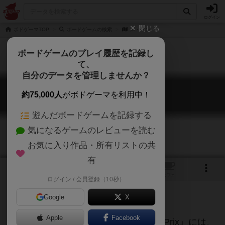
ログイン
閉じる
ボドゲーマTOP
ボードゲームの検索
ル・マン
ボードゲームのプレイ履歴を記録し
て、
自分のデータを管理しませんか？
ル・マン
約75,000人
がボドゲーマを利用中！
Le Mans
遊んだボードゲームを記録する
気になるゲームのレビューを読む
お気に入り作品・所有リストの共
有
1
トップ
画像
動画
レビュー
カフェ
ログイン / 会員登録（10秒）
レースゲームの傑作
Google
X
Apple
Facebook
1956年に自費出版されていた『Grand Prix』には、