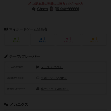
上記文章の執筆にご協力くださった方
Chaco
[退会者:99999]
マイボードゲーム登録者
1
1
1
1
興味あり
経験あり
お気に入り
持ってる
テーマ/フレーバー
レース（Race）
ゲームの基本目的
スポーツ（Sports）
政治経済/各種産業
車/バイク（Vehicle）
乗り物が基本テーマ
メカニクス