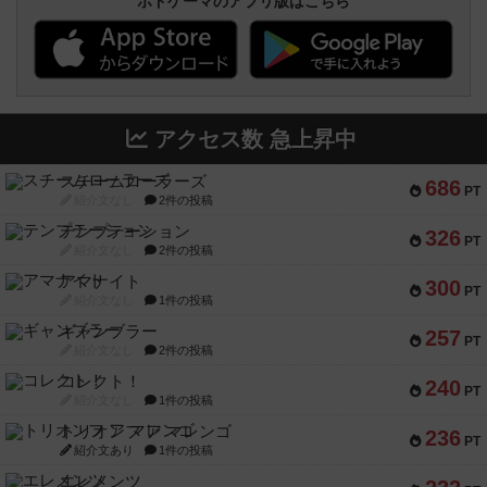
ボドゲーマのアプリ版はこちら
アクセス数 急上昇中
スチームローラーズ
686
PT
紹介文なし
2件の投稿
テンプテーション
326
PT
紹介文なし
2件の投稿
アマナイト
300
PT
紹介文なし
1件の投稿
ギャンブラー
257
PT
紹介文なし
2件の投稿
コレクト！
240
PT
紹介文なし
1件の投稿
トリオンフ ア マレンゴ
236
PT
紹介文あり
1件の投稿
エレメンツ