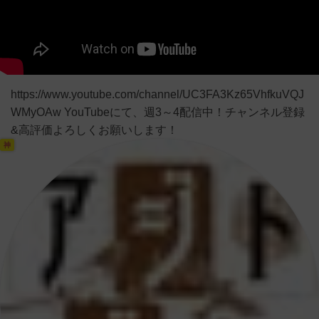
https://www.youtube.com/channel/UC3FA3Kz65VhfkuVQJ
WMyOAw YouTubeにて、週3～4配信中！チャンネル登録
&高評価よろしくお願いします！
神