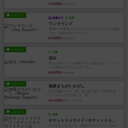
約1時間前
by ワタル
レビュー
画像付き
充実
ワンラウンド
星5軽〜中量級を中心にプレイするゲーマーの感想
です。今回はボードゲーム...
約5時間前
by おとん
レビュー
充実
花火
ずっと前のドイツ年間ゲーム大賞ながら、シンプ
ルで簡単な小ゲームで今でも...
約8時間前
by tamio
レビュー
無限まちがいさがし
6つの場面カード（表、裏で違う絵）が何枚かあ
り、そのうち3つ選んで、同...
約10時間前
by ジェイとと
レビュー
充実
チケットトゥライド / チケットトゥライドアメリカ
デジタルソロプレイ。元祖チケライ？マップがた