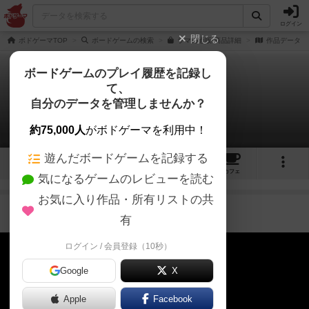
ログイン
閉じる
ボドゲーマTOP
ボードゲームの検索
ラマの通販/商品詳細
作品データ
ボードゲームのプレイ履歴を記録し
て、
ラマ
自分のデータを管理しませんか？
3件の動画
約75,000人
がボドゲーマを利用中！
遊んだボードゲームを記録する
21
3
51
281
トップ
画像
動画
レビュー
カフェ
気になるゲームのレビューを読む
お気に入り作品・所有リストの共
約6年前
有
ログイン / 会員登録（10秒）
Google
X
Apple
Facebook