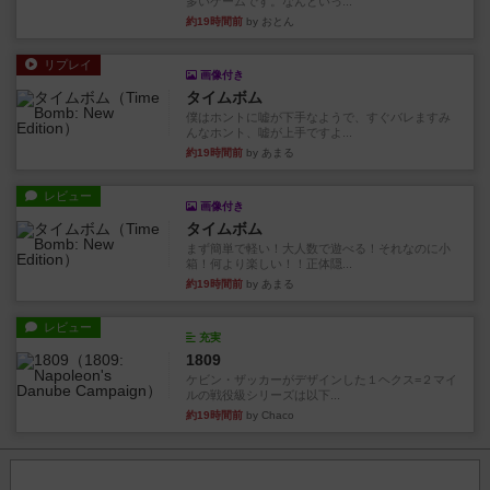
多いゲームです。なんといっ...
約19時間前
by おとん
リプレイ
画像付き
タイムボム
僕はホントに嘘が下手なようで、すぐバレますみ
んなホント、嘘が上手ですよ...
約19時間前
by あまる
レビュー
画像付き
タイムボム
まず簡単で軽い！大人数で遊べる！それなのに小
箱！何より楽しい！！正体隠...
約19時間前
by あまる
レビュー
充実
1809
ケビン・ザッカーがデザインした１ヘクス=２マイ
ルの戦役級シリーズは以下...
約19時間前
by Chaco