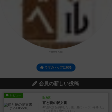
Yusuke Asai
ラマのトップに戻る
会員の新しい投稿
レビュー
充実
宵と暁の呪文書
4/5点呪文を修得したり使い魔にトークンを捧げた
りして得点を増やしてい...