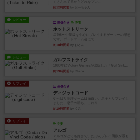
くさん出てるからどれをプレ...
約12時間前
by おーちゃん
レビュー
画像付き
充実
ホットストリーク
星7軽〜中量級を中心にプレイするゲーマーの感想
です。ボードゲーム会にて...
約18時間前
by おとん
レビュー
ガルフストライク
1983年にVictory Gamesが出版した『Gulf Strik...
約19時間前
by Chaco
リプレイ
画像付き
ディジットコード
やっぱり論理ゲームは面白い。息子とリプレイし
ました。息子の勝ち。これリ...
約19時間前
by くみ
リプレイ
充実
アルゴ
アルゴがとても好きで、たぶんプレイ回数が最も