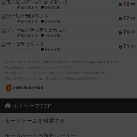
モズビ－ズ・レイダ－ズ
79
PT
紹介文あり
1件の投稿
リー対グラント
77
PT
紹介文あり
1件の投稿
ブレーキング・アウェイ
75
PT
紹介文あり
4件の投稿
ザ・フラッド
71
PT
紹介文なし
1件の投稿
※Apple、Apple のロゴ は、米国および他の国々で登録されたApple Inc.の商標です。
※App Store は、Apple Inc.のサービスマークです。
※Android は、グーグル インコーポレイテッドの商標または登録商標です。
※Google Play とそのロゴは、Google Inc.の商標または登録商標です。
ボドゲーマTOP
ボードゲームを検索する
ボードゲームの新着レビュー