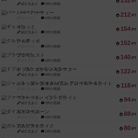
232
PT
紹介文あり
4件の投稿
バー！パーティー
212
PT
紹介文なし
1件の投稿
ギョッと
154
PT
紹介文あり
1件の投稿
クルティボ
152
PT
紹介文なし
1件の投稿
ブラヴェスト
140
PT
紹介文なし
1件の投稿
ドブル：ポケットモンスター
122
PT
紹介文あり
4件の投稿
ジャンヌ・ダルク-オルレアン ドロー＆ライト
118
PT
紹介文なし
5件の投稿
ファースト・イン・フライト
94
PT
紹介文あり
3件の投稿
ダイススローン
88
PT
紹介文なし
1件の投稿
ガルフストライク
80
PT
紹介文あり
1件の投稿