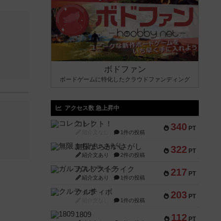
ボドファン
ボードゲームに特化したクラウドファンディング
アクセス数 急上昇中
コレクト！
340
PT
紹介文なし
1件の投稿
無限まちがいさがし
322
PT
紹介文あり
2件の投稿
ガルフストライク
217
PT
紹介文あり
1件の投稿
クルティボ
203
PT
紹介文なし
1件の投稿
1809
112
PT