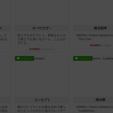
ス
オバケだぞ～
南北戦争
ム。2
対人アナログプレイ。簡単なルール
1983年にVictory Game
合計を
で誰とでも遊べるゲーム。こんなの
『The Civil ...
子ども...
約6時間前
by Chaco
約2時間前
by おーちゃん
レビュー
レビュー
コンセプト
海兵隊
かを決
親のプレイヤーがお題を決めて限ら
1988年にVictory Game
が得点
れたヒントの中から他のプレイヤー
『Leathernec...