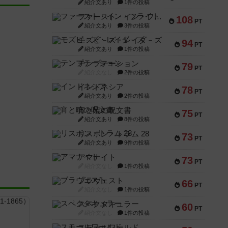
紹介文あり
1件の投稿
ファースト・イン・フライト
108
PT
紹介文あり
3件の投稿
モズビ－ズ・レイダ－ズ
94
PT
紹介文あり
1件の投稿
テンプテーション
79
PT
紹介文なし
2件の投稿
インドネシア
78
PT
紹介文あり
2件の投稿
宵と暁の呪文書
75
PT
紹介文あり
8件の投稿
リスボン・トラム 28
73
PT
紹介文あり
9件の投稿
アマナイト
73
PT
紹介文なし
1件の投稿
ブラヴェスト
66
PT
紹介文なし
1件の投稿
スペクタキュラー
60
PT
紹介文なし
1件の投稿
スモールワールド