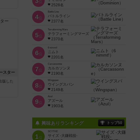
3
位
2528名
Battle Line
4
バトルライン
位
2377名
Terraforming Mars
5
テラフォーミングマーズ
位
2370名
6 nimmt!
6
ニムト
位
2201名
Carcassonne
7
カルカソンヌ
位
ースター
2190名
Wingspan
sが出版した
8
ウイングスパン
位
2149名
Azul
9
アズール
位
1903名
興味ありランキング
トップ50
SCYTHE
1
サイズ -大鎌戦役-
位