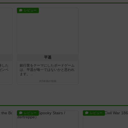
レビュー
平遥
巻した
銀行業をテーマにしたボードゲーム
ゼンベ
は、平遥が唯一ではないかと思われ
ます。...
約5年前
の投稿
レビュー
レビュー