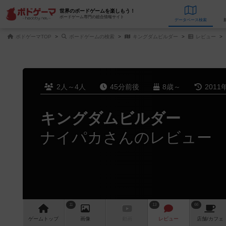
世界のボードゲームを楽しもう！
ボードゲーム専門の総合情報サイト
データベース
検
ボドゲーマTOP
ボードゲームの検索
キングダムビルダー
レビュー
2人～4人
45分前後
8歳～
2011
キングダムビルダー
ナイパカさんのレビュー
11
13
66
ゲーム
トップ
画像
動画
レビュー
店舗/
カフェ