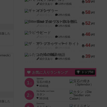
59
PT
紹介文あり
13件の投稿
ギャンブラー
58
PT
紹介文なし
2件の投稿
Bitter End ブタペスト救出作戦
52
PT
紹介文なし
1件の投稿
ラピード
46
sが出版した
PT
紹介文なし
1件の投稿
ザ・フラッフィー・ライト
44
PT
紹介文なし
0件の投稿
ふたつの城の物語
39
PT
紹介文あり
6件の投稿
お気に入りランキング
トップ50
Splendor
1
宝石の煌き
位
4040名
Die Siedler von Catan
2
カタン
位
3616名
sが出版した
Dominion
ドミニオン