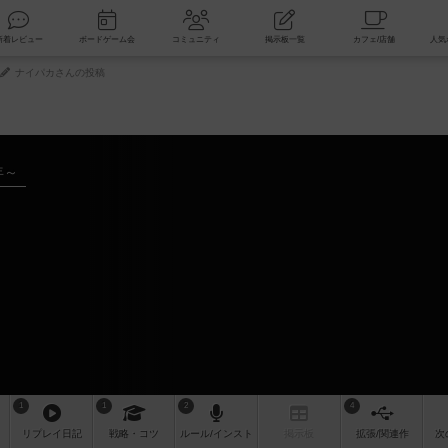
索
新着レビュー
ボードゲーム会
コミュニティ
掲示板一覧
ナイパカさんの投稿
年～
1
1
2
4
リプレイ
日記
戦略
・コツ
ルール
/インスト
掲示板
拡張/関連
作
次