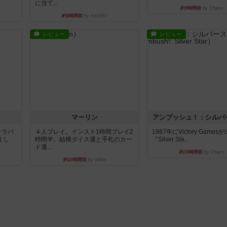
に当て...
約9時間前
by Chaco
約8時間前
by mob567
レビュー
レビュー
マーリン
アンブッシュ！：シルバ
オラパ
４人プレイ。インスト1時間プレイ2
1987年にVictory Game
まし
時間半。結構ダイス運と手札のカー
『Silver Sta...
ド運...
約10時間前
by Chaco
約10時間前
by oliber