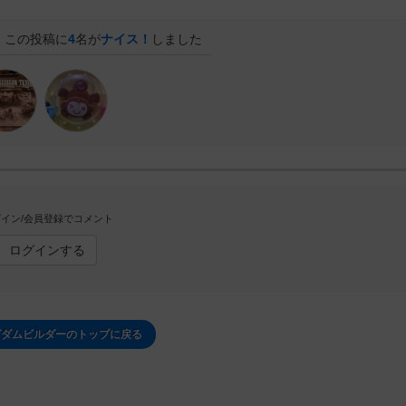
この投稿に
4
名が
ナイス！
しました
イン/会員登録でコメント
ログインする
グダムビルダーのトップに戻る