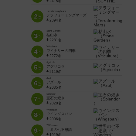
2415名
Terraforming Mars
2
テラフォーミングマーズ
位
2394名
Stone Garden
3
枯山水
位
2281名
Viticulture
4
ワイナリーの四季
位
2272名
Agricola
5
アグリコラ
位
2119名
Azul
6
アズール
位
2035名
Splendor
7
宝石の煌き
位
2028名
Wingspan
8
ウイングスパン
位
2006名
7 Wonders
9
世界の七不思議
位
1919名