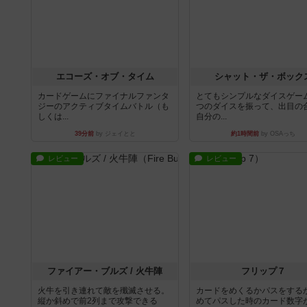
エコーズ・オブ・タイム
シャット・ザ・ボック
カードゲームにファイナルファンタ
とてもシンプルなダイスゲー
ジーのアクティブタイムバトル（も
つのダイスを振って、出目の
しくは...
自分の...
39分前
by ジェイとと
約1時間前
by OSAっち
レビュー
レビュー
ファイアー・ブルズ / 火牛陣
フリップ７
火牛を引き連れて敵を殲滅させる。
カードをめくるかパスをする
縦か斜めで前2列まで攻撃できる
めてパスした時のカード数字