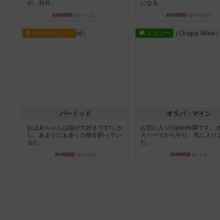
が、自分...
になる...
約8時間前
by うらまこ
約8時間前
by mob567
ルール/インスト
レビュー
パーミッド
オラパ・マイン
おばあちゃんは猫が大好きです!しか
お気に入りのplayte製です。
し、あまりにも多くの猫を飼ってい
スペースからやり、気に入り
るた...
た...
約9時間前
by jurong
約9時間前
by くみ