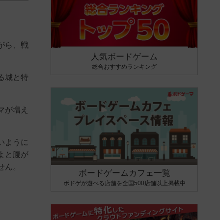
がら、戦
人気ボードゲーム
総合おすすめランキング
る城と特
マが増え
いように
よと腹が
せん。
ボードゲームカフェ一覧
ボドゲが遊べる店舗を全国500店舗以上掲載中