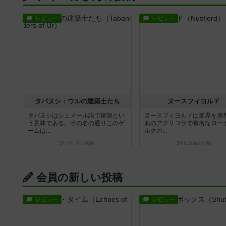
レビュー
レビュー
タバヌシ：ウルの建築士たち
ヌースフィヨルド
タバヌシはシュメール語で建築とい
ヌースフィヨルドは業界を席
う意味である。その名の通りこのゲ
あのアグリコラで有名なロー
ームは...
ルクの...
3年以上前
の投稿
3年以上前
の投稿
会員の新しい投稿
レビュー
レビュー