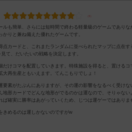
ールも簡単、さらには短時間で終わる軽量級のゲームでありな
っかりと兼ね備えた優れたゲームです。
得点カードと、これまたランダムに並べられたマップに点在す
を見て、だいたいの戦略を決定します。
個だけコマを配置していきます。特殊施設を得ると、置けるコ
拡大再生産ともいえます。てんこもりでしょ！
運要素がたぶんにありますが、その運の影響をなるべく受けな
ん地形カードでどんな地形がでるのかは運なので、そりゃない
れば確実に勝率はあがっていくため、じつは運ゲーではありま
をきめるのは運しかないのですがw