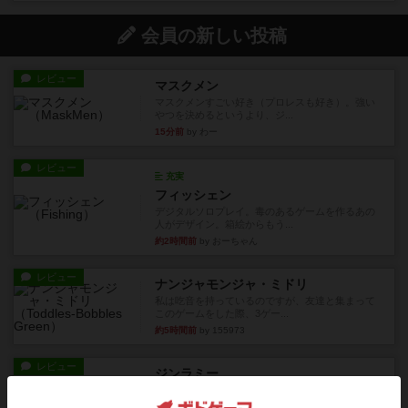
会員の新しい投稿
レビュー
マスクメン
マスクメンすごい好き（プロレスも好き）。強い
やつを決めるというより、ジ...
15分前
by わー
レビュー
充実
フィッシェン
デジタルソロプレイ。毒のあるゲームを作るあの
人がデザイン。箱絵からもう...
約2時間前
by おーちゃん
レビュー
ナンジャモンジャ・ミドリ
私は吃音を持っているのですが、友達と集まって
このゲームをした際、3ゲー...
約5時間前
by 155973
レビュー
ジンラミー
トランプで遊べる2人対戦の麻雀風ゲームです。
10枚の手札で、同じスーツ...