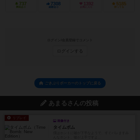
737
7308
1392
5185
興味あり
経験あり
お気に入り
持ってる
ログイン/会員登録でコメント
ログインする
ごきぶりポーカーのトップに戻る
あまるさんの投稿
リプレイ
画像付き
タイムボム
僕はホントに嘘が下手なようで、すぐバレますみ
んなホント、嘘が上手ですよ...