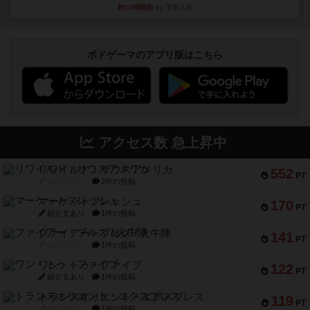
約10時間前
by 手動人形
ボドゲーマのアプリ版はこちら
アクセス数 急上昇中
リワイルド：サウスアメリカ
552
PT
紹介文なし
2件の投稿
マーケットフレッシュ
170
PT
紹介文あり
1件の投稿
ファイアー・ブルズ / 火牛陣
141
PT
紹介文なし
1件の投稿
ワン・トゥ・ファイブ
122
PT
紹介文あり
1件の投稿
トランスオリエント・エクスプレス
119
PT
紹介文なし
1件の投稿