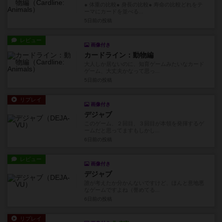
● 体重の比較● 身長の比較● 寿命の比較どれをテ
ーマにカードを並べる...
5日前
の投稿
レビュー
画像付き
カードライン：動物編
大人しか居ないのに、知育ゲームみたいなカード
ゲーム、大丈夫かなって思っ...
5日前
の投稿
リプレイ
画像付き
デジャブ
このゲーム、２回目、３回目が本領を発揮するゲ
ームだと思ってますもしかし...
6日前
の投稿
レビュー
画像付き
デジャブ
誰が考えたか分かんないですけど、ほんと意地悪
なゲームですよね（誉めてる...
6日前
の投稿
リプレイ