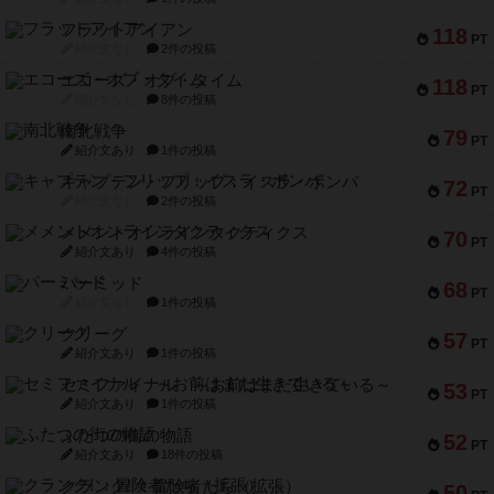
フラットアイアン
118
PT
紹介文なし
2件の投稿
エコーズ・オブ・タイム
118
PT
紹介文なし
8件の投稿
南北戦争
79
PT
紹介文あり
1件の投稿
キャプテン・フリップ：イスラ・ボンバ
72
PT
紹介文なし
2件の投稿
メメントオンラインタクティクス
70
PT
紹介文あり
4件の投稿
パーミッド
68
PT
紹介文なし
1件の投稿
クリーグ
57
PT
紹介文あり
1件の投稿
セミファイナル ～お前はまだ生きている～
53
PT
紹介文あり
1件の投稿
ふたつの街の物語
52
PT
紹介文あり
18件の投稿
クランク! ：冒険者たち（拡張）
50