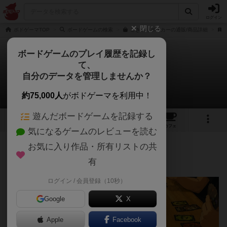
ログイン
閉じる
ボドゲーマTOP
ボードゲームの検索
ごきぶりポーカーの通販/商品詳細
ボードゲームのプレイ履歴を記録し
て、
ごきぶりポーカー
自分のデータを管理しませんか？
あまるさんのレビュー
約75,000人
がボドゲーマを利用中！
遊んだボードゲームを記録する
20
5
74
430
トップ
画像
動画
レビュー
カフェ
気になるゲームのレビューを読む
お気に入り作品・所有リストの共
125名
1名
0
約2ヶ月前
有
ログイン / 会員登録（10秒）
Google
X
Apple
Facebook