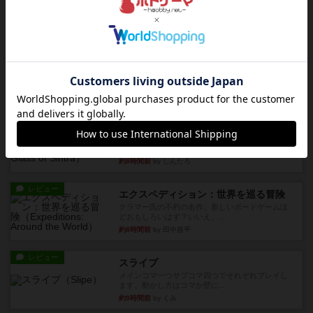
約7時間前
by OSAっち
ルール/インスト
画像付き
充実
フリップ７：復讐心とともに
概要Flip 7が復活しました――復讐を伴って!オリ
ジナルゲームの楽し...
約7時間前
by jurong
レビュー
アズール：シントラのステンドグラス
大好きなアズールシリーズ。ステンドグラスを作
っていきます✨1部より自由...
約8時間前
by しんたろ
レビュー
エクスペディション：世界を巡る冒険
クラマー氏の不朽の名作。新しいボードゲームほ
どおもしろいはず？いいえ。...
約8時間前
by 田中昌平
レビュー
スライプ
メインコマ一つサブコマ四つでそれぞれプレイし
ます。動かし方はコマか壁に...
約9時間前
by くみ