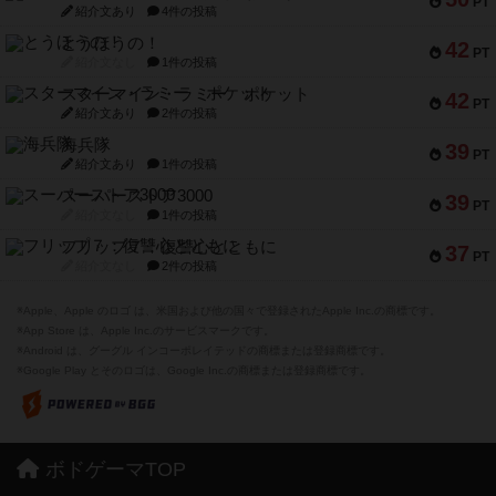
PT
紹介文あり
4件の投稿
とうほうの！
42
PT
紹介文なし
1件の投稿
スターマイン・ラミー ポケット
42
PT
紹介文あり
2件の投稿
海兵隊
39
PT
紹介文あり
1件の投稿
スーパーストア3000
39
PT
紹介文なし
1件の投稿
フリップ７：復讐心とともに
37
PT
紹介文なし
2件の投稿
※Apple、Apple のロゴ は、米国および他の国々で登録されたApple Inc.の商標です。
※App Store は、Apple Inc.のサービスマークです。
※Android は、グーグル インコーポレイテッドの商標または登録商標です。
※Google Play とそのロゴは、Google Inc.の商標または登録商標です。
ボドゲーマTOP