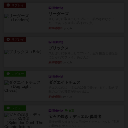
リプレイ
画像付き
リーダーズ
久しぶりに取り出してプレイ。詰めきれなかっ
た…であっさり追い込まれて負...
約9時間前
by くみ
リプレイ
画像付き
ブリックス
久しぶりに取り出してプレイ。記号担当と色担当
に分かれてプレイ。あかんか...
約9時間前
by くみ
レビュー
画像付き
ダグエイトチェス
チェスなのに、ほんの10分で終わります。動きで
敵のコマの種類が分かれば...
約9時間前
by くみ
レビュー
画像付き
充実
宝石の煌き：デュエル 偽造者
筆者が最も好きな2人用ボードゲームである『宝石
の煌めき デュエル』に、...