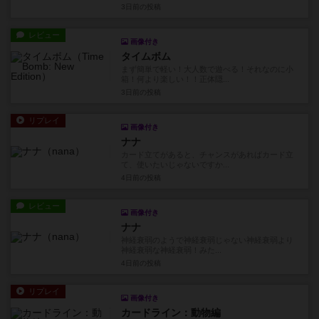
3日前
の投稿
レビュー
画像付き
タイムボム
まず簡単で軽い！大人数で遊べる！それなのに小
箱！何より楽しい！！正体隠...
3日前
の投稿
リプレイ
画像付き
ナナ
カード立てがあると、チャンスがあればカード立
て、使いたいじゃないですか...
4日前
の投稿
レビュー
画像付き
ナナ
神経衰弱のようで神経衰弱じゃない神経衰弱より
神経衰弱な神経衰弱！みた...
4日前
の投稿
リプレイ
画像付き
カードライン：動物編