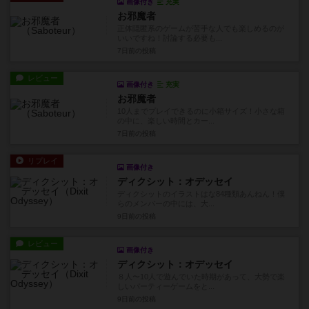
画像付き
充実
お邪魔者
正体隠匿系のゲームが苦手な人でも楽しめるのが
いいですね！討論する必要も...
7日前
の投稿
レビュー
画像付き
充実
お邪魔者
10人までプレイできるのに小箱サイズ！小さな箱
の中に、楽しい時間とカー...
7日前
の投稿
リプレイ
画像付き
ディクシット：オデッセイ
ディクシットのイラストはな84種類あんねん！僕
らのメンバーの中には、大...
9日前
の投稿
レビュー
画像付き
ディクシット：オデッセイ
８人〜10人で遊んでいた時期があって、大勢で楽
しいパーティーゲームをと...
9日前
の投稿