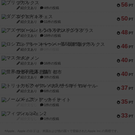
ブリックス
56
PT
紹介文あり
4件の投稿
ダグエイトチェス
50
PT
紹介文あり
11件の投稿
アズール：シントラのステンドグラス
48
PT
紹介文あり
18件の投稿
ロシアン・キャンペーン：第5版デラックス
46
PT
紹介文あり
0件の投稿
マスクメン
40
PT
紹介文あり
16件の投稿
世界の七不思議：都市
40
PT
紹介文あり
3件の投稿
トリックギア - ペルソナ5 ザ・ロイヤル-
37
PT
紹介文あり
6件の投稿
ノームズ・アット・ナイト
35
PT
紹介文なし
1件の投稿
フィッシェン2
33
PT
紹介文なし
1件の投稿
※Apple、Apple のロゴ は、米国および他の国々で登録されたApple Inc.の商標です。