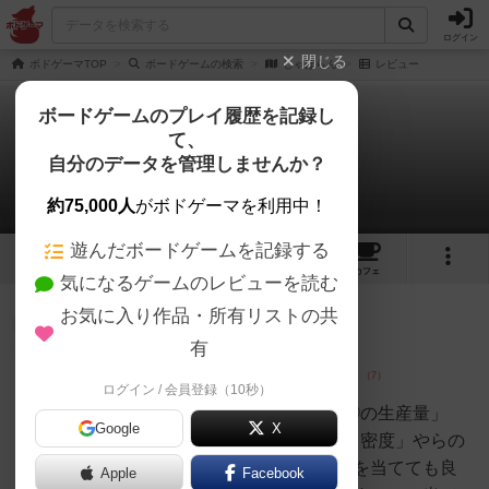
ログイン
閉じる
ボドゲーマTOP
ボードゲームの検索
じゃぱらん
レビュー
ボードゲームのプレイ履歴を記録し
て、
じゃぱらん
自分のデータを管理しませんか？
4件のレビュー
約75,000人
がボドゲーマを利用中！
遊んだボードゲームを記録する
2
4
12
トップ
画像
動画
レビュー
カフェ
気になるゲームのレビューを読む
お気に入り作品・所有リストの共
神
93名
1名
0
画像
有
ログイン / 会員登録（10秒）
うらまこ
日本での「◯◯の収穫量」「◯◯の生産量」
Google
X
「◯◯人が多い都道府県」「人口密度」やらの
ランキングを当てるゲーム。1位を当てても良
Apple
Facebook