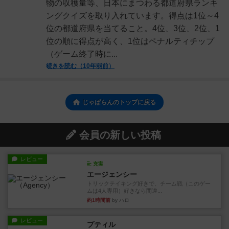
物の収穫量等、日本にまつわる都道府県ランキ
ングクイズを取り入れています。得点は1位～4
位の都道府県を当てること。4位、3位、2位、1
位の順に得点が高く、1位はペナルティチップ
（ゲーム終了時に...
続きを読む（10年弱前）
じゃぱらんのトップに戻る
会員の新しい投稿
レビュー
充実
エージェンシー
トリックテイキング好きで、チーム戦（このゲー
ムは4人専用）好きなら間違...
約1時間前
by ハロ
レビュー
プティル