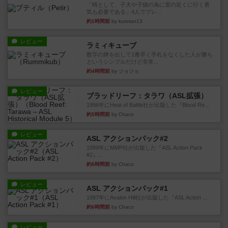
「時として、子犬や子猫の為に雷の近くに行く勇
気も必要である」4人でプレ...
約1時間前
by kurotan13
レビュー
ラミィキューブ
数字の牌を出して1番早く手札をなくした人が勝ち
というシンプルだけど非常...
約4時間前
by ジョジョ
レビュー
ブラッドリーフ：タラワ（ASL拡張）
1996年にHeat of Battle社が出版した『Blood Re...
約5時間前
by Chaco
レビュー
ASL アクションパック#2
1999年にMMP社が出版した『ASL Action Pack
#2』...
約6時間前
by Chaco
レビュー
ASL アクションパック#1
1997年にAvalon Hill社が出版した『ASL Action ...
約6時間前
by Chaco
レビュー