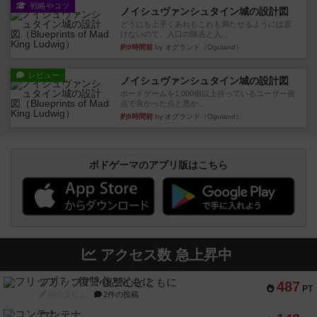
戦略やコツ
ノイシュヴァンシュタイン城の設計図
どうにも上手くあれもこれも満たせるようには置
けないので、入口の除去と入...
約9時間前
by オグランド（Oguland）
レビュー
ノイシュヴァンシュタイン城の設計図
ボードゲームを1,000個以上持っているユーザー視
点で良かった点と悪か...
約9時間前
by オグランド（Oguland）
ボドゲーマのアプリ版はこちら
アクセス数 急上昇中
フリップ７：復讐心とともに
487
PT
紹介文なし
2件の投稿
コンテナ