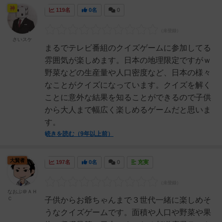
神
119名
0名
0
さいスケ
まるでテレビ番組のクイズゲームに参加してる
雰囲気が楽しめます。日本の地理限定ですがｗ
野菜などの生産量や人口密度など、日本の様々
なことがクイズになっています。クイズを解く
ことに意外な結果を知ることができるので子供
から大人まで幅広く楽しめるゲームだと思いま
す。
続きを読む（9年以上前）
大賢者
197名
0名
0
充実
なおぶ＠ＡＨ
Ｃ
子供からお爺ちゃんまで３世代一緒に楽しめそ
うなクイズゲームです。面積や人口や野菜や果