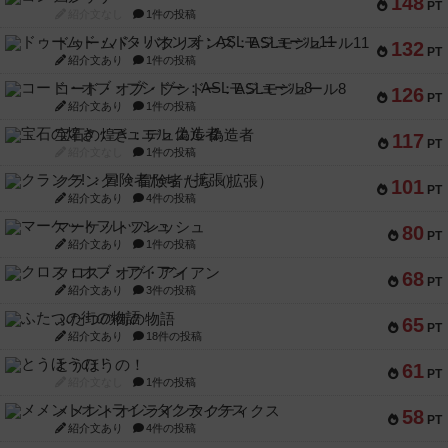
148
PT
紹介文なし
1件の投稿
ドゥームド・バタリオンズ：ASLモジュール11
132
PT
紹介文あり
1件の投稿
コード・オブ・ブシドー：ASLモジュール8
126
PT
紹介文あり
1件の投稿
宝石の煌き：デュエル 偽造者
117
PT
紹介文なし
1件の投稿
クランク! ：冒険者たち（拡張）
101
PT
紹介文あり
4件の投稿
マーケットフレッシュ
80
PT
紹介文あり
1件の投稿
クロス・オブ・アイアン
68
PT
紹介文あり
3件の投稿
ふたつの街の物語
65
PT
紹介文あり
18件の投稿
とうほうの！
61
PT
紹介文なし
1件の投稿
メメントオンラインタクティクス
58
PT
紹介文あり
4件の投稿