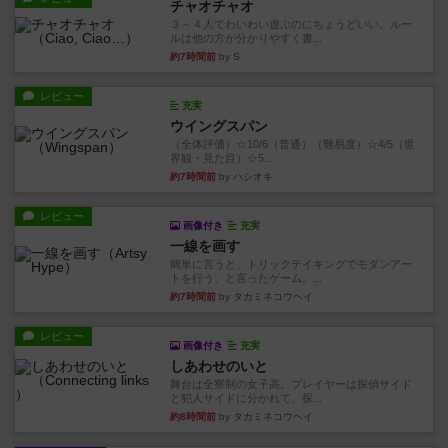
チャオチャオ
３～４人でわいわい遊ぶのにちょうどいい。ルー
ルは他の方が分かりやすく書...
約7時間前
by S
レビュー
充実
ウイングスパン
（全体評価）☆10/6（普通）（難易度）☆4/5（世
界観・見た目）☆5...
約7時間前
by ハシオキ
レビュー
画像付き
充実
一線を画す
簡単に言うと、トリックテイキングでモダンアー
トを行う、と言ったゲーム。...
約7時間前
by タカミネコウヘイ
レビュー
画像付き
充実
しあわせのいと
舞台は全寮制の女子高。プレイヤーは探偵サイド
と犯人サイドに分かれて、探...
約8時間前
by タカミネコウヘイ