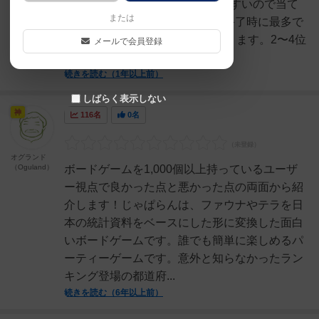
いが、1位は基本的には分かりやすいので当て
または
た証のチップを受け取りゲーム終了時に最多で
持っているとマイナス10点になります。2〜4位
メールで会員登録
を狙って得点を積み重...
続きを読む（1年以上前）
しばらく表示しない
神
116名
0名
オグランド
（Oguland）
ボードゲームを1,000個以上持っているユーザ
ー視点で良かった点と悪かった点の両面から紹
介します！じゃぱらんは、ファウナやテラを日
本の統計資料をベースにした形に変換した面白
いボードゲームです。誰でも簡単に楽しめるパ
ーティーゲームです。意外と知らなかったラン
キング登場の都道府...
続きを読む（6年以上前）