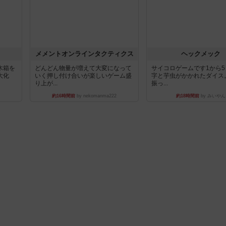
ュ
メメントオンラインタクティクス
ヘックメック
木箱を
どんどん物量が増えて大変になって
サイコロゲームです1から
大化
いく押し付け合いが楽しいゲーム盛
字と芋虫がかかれたダイス
り上が...
振っ...
約16時間前
by nekomanma222
約18時間前
by みいやん