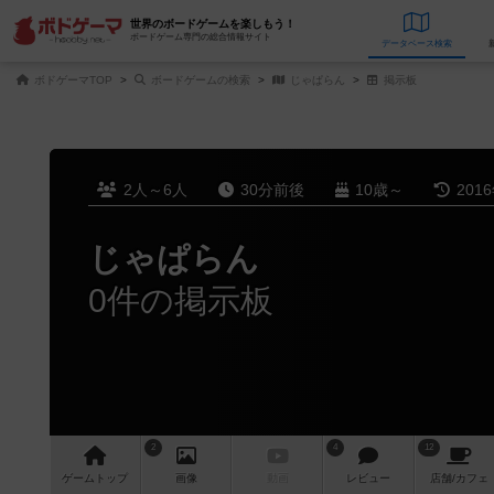
世界のボードゲームを楽しもう！
ボードゲーム専門の総合情報サイト
データベース
検
ボドゲーマTOP
ボードゲームの検索
じゃぱらん
掲示板
2人～6人
30分前後
10歳～
201
じゃぱらん
0件の掲示板
2
4
12
ゲーム
トップ
画像
動画
レビュー
店舗/
カフェ