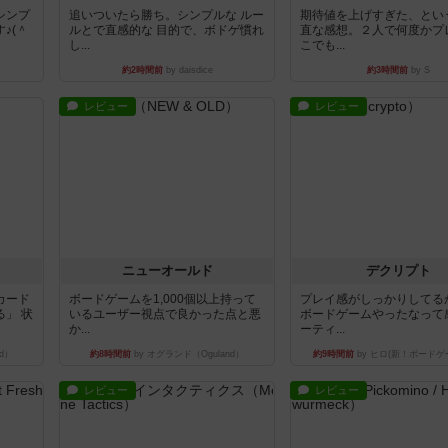
シンプ
追いついたら勝ち。シンプルな ルー
期待値を上げすぎた、とい
♪(＾
ルとで直感的な 目的で、ボドゲ慣れ
直な感想。２人で何度かプ
し...
こでも...
約2時間前
by daisdice
約3時間前
by S
レビュー
レビュー
ニューオールド
デクリプト
カード
ボードゲームを1,000個以上持って
プレイ感がしっかりしてる
」 状
いるユーザー視点で良かった点と悪
ボードゲームやったなって
か...
ーティ...
d）
約8時間前
by オグランド（Oguland）
約9時間前
by ヒロ(新！ボードゲ
レビュー
レビュー