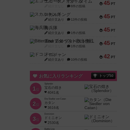
エコーズ・オブ・タイム
45
PT
紹介文なし
8件の投稿
スカルキング
45
PT
紹介文あり
12件の投稿
海兵隊
45
PT
紹介文あり
1件の投稿
Bitter End ブタペスト救出作戦
45
PT
紹介文なし
1件の投稿
ドコジャン
42
PT
紹介文あり
10件の投稿
お気に入りランキング
トップ50
Splendor
1
宝石の煌き
位
4041名
Die Siedler von Catan
2
カタン
位
3616名
Dominion
3
ドミニオン
位
2530名
Battle Line