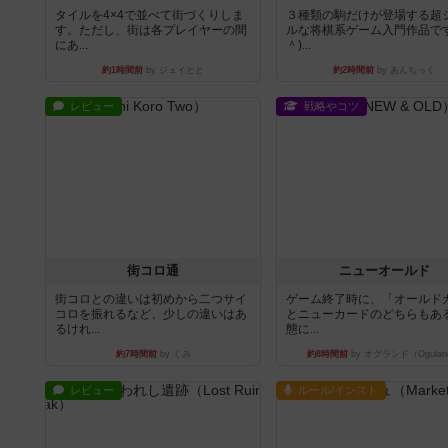
タイルを4×4で並べて街づくりしま
３種類の駒だけが登場する超
す。ただし、街は各プレイヤーの間
ルな将棋系ゲーム入門作品です
にあ...
＾)...
約1時間前
by ジェイとと
約2時間前
by あんちっく
レビュー
戦略やコツ
街コロ通
ニューオールド
街コロとの違いは初めから二つサイ
ゲーム終了時に、「オールド
コロを振れるなど、少しの違いはあ
とニューカードのどちらもある
るけれ...
態に...
約7時間前
by くみ
約8時間前
by オグランド（Ogulan
レビュー
ルール/インスト