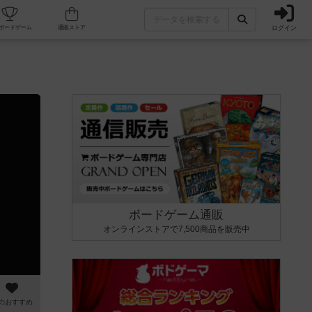
ログイン
カフェ/店舗
人気ボードゲーム
通販ストア
ボードゲーム通販
オンラインストアで7,500商品を販売中
のおすすめ