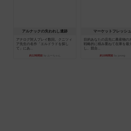
アルナックの失われし遺跡
マーケットフレッシ
アナログ対人プレイ数回。クニツィ
目的あなたの店先に農産物の
ア先生の名作「エルドラドを探し
戦略的に積み重ねて在庫を最
て」にあ...
し、競合...
約12時間前
by おーちゃん
約16時間前
by jurong