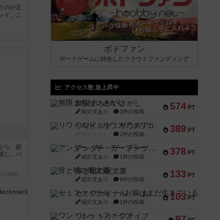
うのが正
レイ。こ
ボドファン
ボードゲームに特化したクラウドファンディング
アクセス数 急上昇中
無限まちがいさがし
574
PT
紹介文あり
2件の投稿
リワイルド：サウスアメリカ
389
PT
紹介文なし
2件の投稿
から、超
アンダー・ザ・テーブラー
378
PT
感じ。パ
紹介文あり
1件の投稿
宵と暁の呪文書
133
ーム家族)
PT
紹介文あり
8件の投稿
セミファイナル ～お前はまだ生きている～
103
PT
紹介文あり
1件の投稿
ワン・トゥ・ファイブ
97