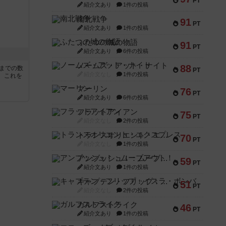
PT
紹介文あり
1件の投稿
南北戦争
91
PT
紹介文あり
1件の投稿
ふたつの城の物語
91
PT
紹介文あり
6件の投稿
ノームズ・アット・ナイト
88
5までの数
PT
紹介文なし
1件の投稿
。これを
マーリン
76
PT
紹介文あり
6件の投稿
フラットアイアン
75
PT
紹介文なし
2件の投稿
トランスオリエント・エクスプレス
70
PT
紹介文なし
1件の投稿
アンブッシュ！：ムーブアウト！
59
PT
紹介文あり
1件の投稿
キャプテン・フリップ：イスラ・ボンバ
51
PT
紹介文なし
2件の投稿
ガルフストライク
46
PT
紹介文あり
1件の投稿