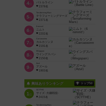
4
バトルライン
位
2378名
Terraforming Mars
5
テラフォーミングマーズ
位
2371名
6 nimmt!
6
ニムト
位
2202名
Carcassonne
7
カルカソンヌ
位
2191名
Wingspan
8
ウイングスパン
位
2150名
Azul
9
アズール
位
1903名
興味ありランキング
トップ50
SCYTHE
1
サイズ -大鎌戦役-
位
2415名
Terraforming Mars