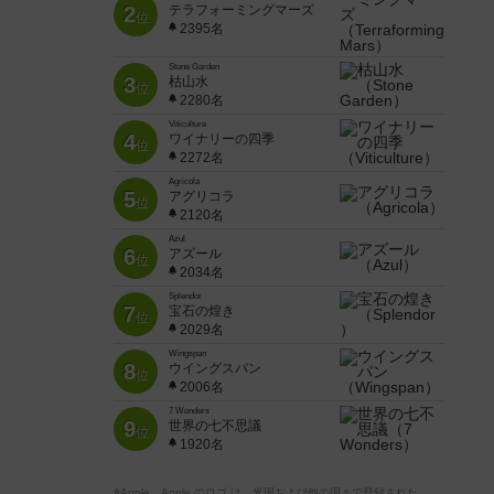
2
テラフォーミングマーズ
位
2395名
Stone Garden
3
枯山水
位
2280名
Viticulture
4
ワイナリーの四季
位
2272名
Agricola
5
アグリコラ
位
2120名
Azul
6
アズール
位
2034名
Splendor
7
宝石の煌き
位
2029名
Wingspan
8
ウイングスパン
位
2006名
7 Wonders
9
世界の七不思議
位
1920名
※Apple、Apple のロゴ は、米国および他の国々で登録された