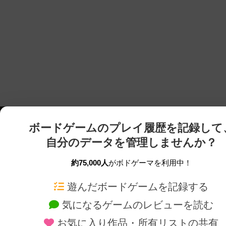
ボードゲームのプレイ履歴を記録して
自分のデータを管理しませんか？
約75,000人
がボドゲーマを利用中！
ボドゲーマTOP
ボードゲーム通販
遊んだボードゲームを記録する
気になるゲームのレビューを読む
ボードゲームを検索する
新作・再入荷情報
お気に入り作品・所有リストの共有
ボードゲームの新着レビュー
定番ボードゲームの通販