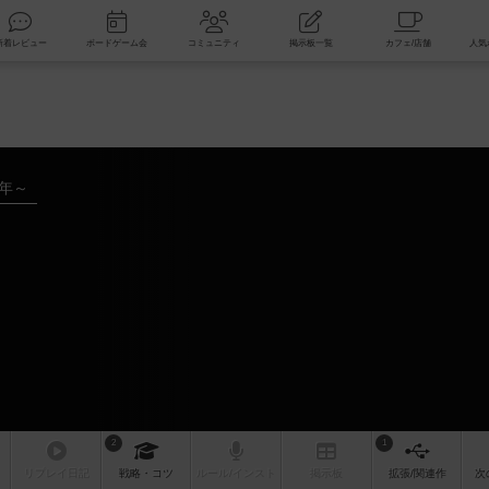
索
新着レビュー
ボードゲーム会
コミュニティ
掲示板一覧
6年～
2
1
リプレイ
日記
戦略
・コツ
ルール
/インスト
掲示板
拡張/関連
作
次