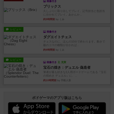
画像付き
ブリックス
久しぶりに取り出してプレイ。記号担当と色担当
に分かれてプレイ。あかんか...
約9時間前
by くみ
レビュー
画像付き
ダグエイトチェス
チェスなのに、ほんの10分で終わります。動きで
敵のコマの種類が分かれば...
約9時間前
by くみ
レビュー
画像付き
充実
宝石の煌き：デュエル 偽造者
筆者が最も好きな2人用ボードゲームである『宝石
の煌めき デュエル』に、...
約10時間前
by 手動人形
ボドゲーマのアプリ版はこちら