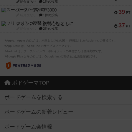
紹介文あり
1件の投稿
スーパーストア3000
39
PT
紹介文なし
1件の投稿
フリップ７：復讐心とともに
37
PT
紹介文なし
2件の投稿
※Apple、Apple のロゴ は、米国および他の国々で登録されたApple Inc.の商標です。
※App Store は、Apple Inc.のサービスマークです。
※Android は、グーグル インコーポレイテッドの商標または登録商標です。
※Google Play とそのロゴは、Google Inc.の商標または登録商標です。
ボドゲーマTOP
ボードゲームを検索する
ボードゲームの新着レビュー
ボードゲーム会情報