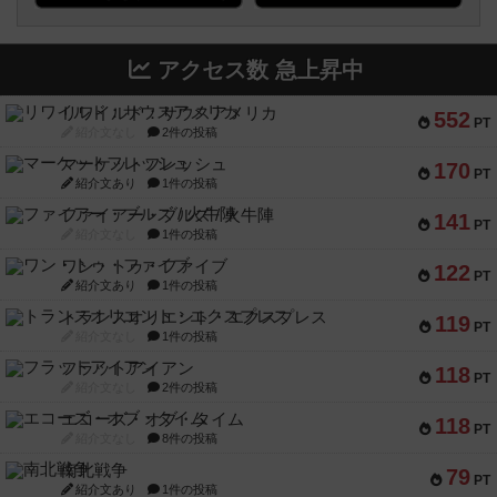
アクセス数 急上昇中
リワイルド：サウスアメリカ
552
PT
紹介文なし
2件の投稿
マーケットフレッシュ
170
PT
紹介文あり
1件の投稿
ファイアー・ブルズ / 火牛陣
141
PT
紹介文なし
1件の投稿
ワン・トゥ・ファイブ
122
PT
紹介文あり
1件の投稿
トランスオリエント・エクスプレス
119
PT
紹介文なし
1件の投稿
フラットアイアン
118
PT
紹介文なし
2件の投稿
エコーズ・オブ・タイム
118
PT
紹介文なし
8件の投稿
南北戦争
79
PT
紹介文あり
1件の投稿