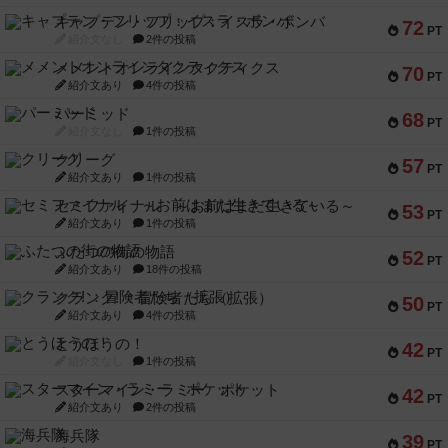
キャプテン・フリップ：イスラ・ボンバ
72
PT
紹介文なし
2件の投稿
メメントオンラインタクティクス
70
PT
紹介文あり
4件の投稿
パーミッド
68
PT
紹介文なし
1件の投稿
クリーグ
57
PT
紹介文あり
1件の投稿
セミファイナル ～お前はまだ生きている～
53
PT
紹介文あり
1件の投稿
ふたつの街の物語
52
PT
紹介文あり
18件の投稿
クランク! ：冒険者たち（拡張）
50
PT
紹介文あり
4件の投稿
とうほうの！
42
PT
紹介文なし
1件の投稿
スターマイン・ラミー ポケット
42
PT
紹介文あり
2件の投稿
海兵隊
39
PT