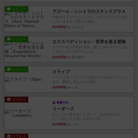
レビュー
アズール：シントラのステンドグラス
大好きなアズールシリーズ。ステンドグラスを作
っていきます✨1部より自由...
約8時間前
by しんたろ
レビュー
エクスペディション：世界を巡る冒険
クラマー氏の不朽の名作。新しいボードゲームほ
どおもしろいはず？いいえ。...
約8時間前
by 田中昌平
レビュー
スライプ
メインコマ一つサブコマ四つでそれぞれプレイし
ます。動かし方はコマか壁に...
約9時間前
by くみ
リプレイ
画像付き
リーダーズ
久しぶりに取り出してプレイ。詰めきれなかっ
た…であっさり追い込まれて負...
約9時間前
by くみ
リプレイ