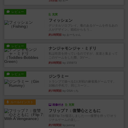
14分前
by わー
レビュー
充実
フィッシェン
デジタルソロプレイ。毒のあるゲームを作るあの
人がデザイン。箱絵からもう...
約1時間前
by おーちゃん
レビュー
ナンジャモンジャ・ミドリ
私は吃音を持っているのですが、友達と集まって
このゲームをした際、3ゲー...
約5時間前
by 155973
レビュー
ジンラミー
トランプで遊べる2人対戦の麻雀風ゲームです。
10枚の手札で、同じスーツ...
約7時間前
by OSAっち
ルール/インスト
画像付き
充実
フリップ７：復讐心とともに
概要Flip 7が復活しました――復讐を伴って!オリ
ジナルゲームの楽し...
約7時間前
by jurong