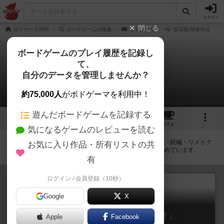
ログイン
閉じる
ボドゲーマTOP
ボードゲームの検索
じゃぱらん
拡張版/関連作品
ボードゲームのプレイ履歴を記録し
て、
じゃぱらん
自分のデータを管理しませんか？
拡張/関連作品 1件
約75,000人
がボドゲーマを利用中！
遊んだボードゲームを記録する
2
4
12
トップ
画像
動画
レビュー
カフェ
気になるゲームのレビューを読む
じゃぱらんに紐付いているボードゲーム一覧です。拡張版・続編・リメイク
お気に入り作品・所有リストの共
版などの同じシリーズを中心に、関連性の強い作品をまとめています。
有
ログイン / 会員登録（10秒）
Google
X
じゃぱらん拡張「追加ランキング！」
Apple
Facebook