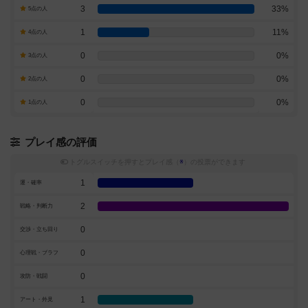
3
33%
5点の人
1
11%
4点の人
0
0%
3点の人
0
0%
2点の人
0
0%
1点の人
プレイ感の評価
トグルスイッチを押すとプレイ感（
※
）の投票ができます
1
運・確率
2
戦略・判断力
0
交渉・立ち回り
0
心理戦・ブラフ
0
攻防・戦闘
1
アート・外見