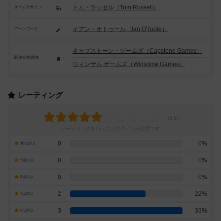
トム・ラッセル（Tom Russell）
ゲームデザイン
イアン・オトゥール（Ian O'Toole）
アートワーク
キャプストーン・ゲームズ（Capstone Games）
関連企業/団体
ウィンサム ゲームズ（Winsome Games）
レーティング
レーティングを行うには
ログイン
が必要です
0
0%
10点の人
0
0%
9点の人
0
0%
8点の人
2
22%
7点の人
3
33%
6点の人