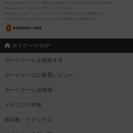
※Apple、Apple のロゴ は、米国および他の国々で登録されたApple Inc.の商標です。
※App Store は、Apple Inc.のサービスマークです。
※Android は、グーグル インコーポレイテッドの商標または登録商標です。
※Google Play とそのロゴは、Google Inc.の商標または登録商標です。
ボドゲーマTOP
ボードゲームを検索する
ボードゲームの新着レビュー
ボードゲーム会情報
メカニクス特集
掲示板・トピックス