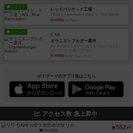
レビュー
レッドバリケ－ド工場
1989年にAvalon Hill社が出版した『Red Barrica...
約6時間前
by Chaco
レビュー
充実
オラニエンブルガー運河
友人の所持してるゲームをさせてもらいました。
まだワーカーの置いていない...
約7時間前
by おっちょこちょい
ボドゲーマのアプリ版はこちら
アクセス数 急上昇中
リワイルド：サウスアメリカ
552
PT
紹介文なし
2件の投稿