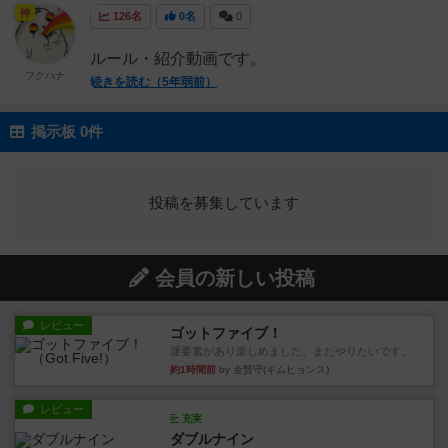
神
126名
0名
0
ルール・紹介動画です。
フクハナ
続きを読む（5年弱前）
掲示板 0件
投稿を募集しています
会員の新しい投稿
レビュー
ゴットファイブ！
運要素があり楽しめました。またやりたいです。
約1時間前
by 金賢守(キムヒョンス)
レビュー
充実
ダブルナイン