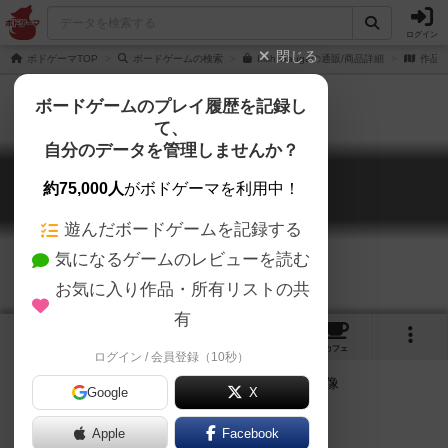
ログイン
閉じる
ボドゲーマTOP
ボードゲームの検索
Irish Gaugeの通販/商品詳細
作品
ボードゲームのプレイ履歴を記録し
て、
自分のデータを管理しませんか？
アイリッシュ・ゲージ
約75,000人
がボドゲーマを利用中！
Irish Gauge
遊んだボードゲームを記録する
気になるゲームのレビューを読む
お気に入り作品・所有リストの共
有
2
1
11
トップ
画像
動画
レビュー
カフェ
ログイン / 会員登録（10秒）
Google
X
元々が古いゲームなのでかなり大味。
Apple
Facebook