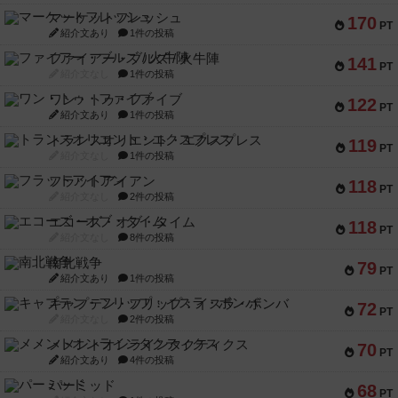
マーケットフレッシュ
170
PT
紹介文あり
1件の投稿
ファイアー・ブルズ / 火牛陣
141
PT
紹介文なし
1件の投稿
ワン・トゥ・ファイブ
122
PT
紹介文あり
1件の投稿
トランスオリエント・エクスプレス
119
PT
紹介文なし
1件の投稿
フラットアイアン
118
PT
紹介文なし
2件の投稿
エコーズ・オブ・タイム
118
PT
紹介文なし
8件の投稿
南北戦争
79
PT
紹介文あり
1件の投稿
キャプテン・フリップ：イスラ・ボンバ
72
PT
紹介文なし
2件の投稿
メメントオンラインタクティクス
70
PT
紹介文あり
4件の投稿
パーミッド
68
PT