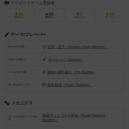
マイボードゲーム登録者
31
55
7
64
興味あり
経験あり
お気に入り
持ってる
テーマ/フレーバー
近世～近代（Modern / Early Modern）
舞台の時代背景
ヨーロッパ（Europe）
地域や文化圏など
建物や都市建設（City Builder）
ゲームの基本目的
電車/鉄道（Train / Railway）
乗り物が基本テーマ
メカニクス
路線/ネットワーク形成（Route/ Network
ボードの仕組み/マーカー移
動
Building）