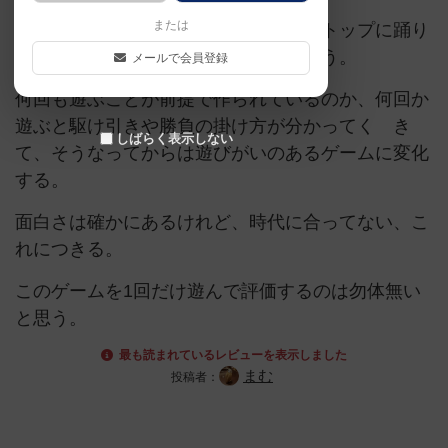
または
初回プレイの感想はおそらく「最初にトップに踊り
出た人に勝てない」というものだと思う。
メールで会員登録
何回も遊ぶことが前提で作られているのか、何回か
遊ぶと駆け引きや勝負の掛け方が分かってく き
しばらく表示しない
て、そうなってからは遊びがいのあるゲームに変化
する。
面白さは確かにあるけれど、時代に合ってない、こ
れにつきる。
このゲームを1回だけ遊んで評価するのは勿体無い
と思う。
最も読まれているレビューを表示しました
まむ
投稿者：