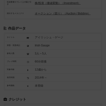
投資要素やプレイ上の駆け引
株/投資（価値変動）（Investment）
き
オークション（競り）（Auction / Bidding）
頻出するメカニクス
作品データ
アイリッシュ・ゲージ
タイトル
Irish Gauge
原題・英題表記
3人～5人
参加人数
60分前後
プレイ時間
12歳から
対象年齢
2014年～
発売時期
未登録
参考価格
クレジット