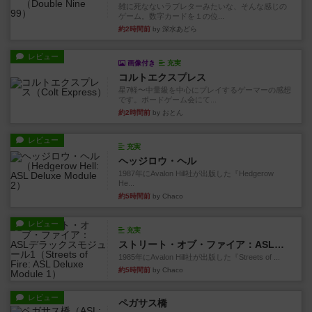
雑に死なないラブレターみたいな、そんな感じの
ゲーム。数字カードを１の位...
約2時間前
by 深水あどら
レビュー
画像付き
充実
コルトエクスプレス
星7軽〜中量級を中心にプレイするゲーマーの感想
です。ボードゲーム会にて...
約2時間前
by おとん
レビュー
充実
ヘッジロウ・ヘル
1987年にAvalon Hill社が出版した『Hedgerow
He...
約5時間前
by Chaco
レビュー
充実
ストリート・オブ・ファイア：ASLデラックスモジュール1
1985年にAvalon Hill社が出版した『Streets of ...
約5時間前
by Chaco
レビュー
ペガサス橋