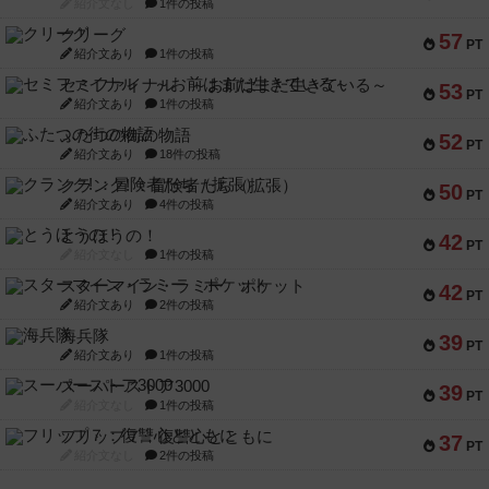
紹介文なし
1件の投稿
クリーグ
57
PT
紹介文あり
1件の投稿
セミファイナル ～お前はまだ生きている～
53
PT
紹介文あり
1件の投稿
ふたつの街の物語
52
PT
紹介文あり
18件の投稿
クランク! ：冒険者たち（拡張）
50
PT
紹介文あり
4件の投稿
とうほうの！
42
PT
紹介文なし
1件の投稿
スターマイン・ラミー ポケット
42
PT
紹介文あり
2件の投稿
海兵隊
39
PT
紹介文あり
1件の投稿
スーパーストア3000
39
PT
紹介文なし
1件の投稿
フリップ７：復讐心とともに
37
PT
紹介文なし
2件の投稿