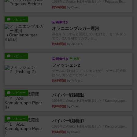
1997年にAvalon Hill社が出版した『Pegasus Bri...
約5時間前
by Chaco
レビュー
画像付き
オラニエンブルガー運河
存在をうっすらと認識していたけど、セールやっ
てて、2人専用でワカプレと...
約5時間前
by みいやん
レビュー
画像付き
充実
フィッシェン2
ゲームの流れはフィッシェンだが、ゲーム開始時
はペリカンとエビの2スート...
約6時間前
by うらまこ
レビュー
パイパー戦闘団2
1996年にAvalon Hill社が出版した『Kampfgruppe...
約6時間前
by Chaco
レビュー
パイパー戦闘団1
1993年にAvalon Hill社が出版した『Kampfgruppe...
約6時間前
by Chaco