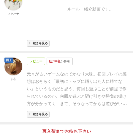
ルール・紹介動画です。
フクハナ
続きを見る
国王
レビュー
96名
が参考
元々が古いゲームなのでかなり大味。
初回プレイの感
まむ
想はおそらく「最初にトップに踊り出た人に勝てな
い」というものだと思う。
何回も遊ぶことが前提で作
られているのか、何回か遊ぶと駆け引きや勝負の掛け
方が分かってく きて、そうなってからは遊びがいの
あるゲームに変化する。
面白さは確かにあるけれど、
続きを見る
時代に合ってない、これにつきる。
このゲームを1回
だけ遊んで評価するのは勿体無いと思う。
再入荷までお待ち下さい