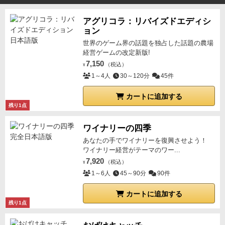
アグリコラ：リバイズドエディシ
ョン
世界のゲーム界の話題を独占した話題の農場
経営ゲームの改定新版!
7,150
（税込）
¥
1～4人
30～120分
45件
カートに追加する
残り1点
ワイナリーの四季
あなたの手でワイナリーを復興させよう！
ワイナリー経営がテーマのワー...
7,920
（税込）
¥
1～6人
45～90分
90件
カートに追加する
残り1点