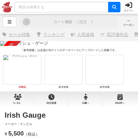
ログイン
─
0
カート確認・ご注文
クーポン
セール特集
ランキング
入荷速報
高評価作品
売り切れ
「参考画像」は会員が当サイトのデータベースにアップロードした画像です。
当商品
参考画像
参考画像
3～5人
60分前後
12歳～
2014年～
Irish Gauge
メーカー：ケンビル
5,500
¥
（税込）