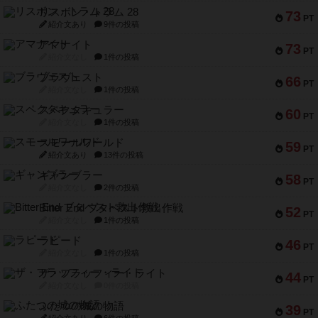
リスボン・トラム 28
73
PT
紹介文あり
9件の投稿
アマナイト
73
PT
紹介文なし
1件の投稿
ブラヴェスト
66
PT
紹介文なし
1件の投稿
スペクタキュラー
60
PT
紹介文なし
1件の投稿
スモールワールド
59
PT
紹介文あり
13件の投稿
ギャンブラー
58
PT
紹介文なし
2件の投稿
Bitter End ブタペスト救出作戦
52
PT
紹介文なし
1件の投稿
ラピード
46
PT
紹介文なし
1件の投稿
ザ・フラッフィー・ライト
44
PT
紹介文なし
0件の投稿
ふたつの城の物語
39
PT