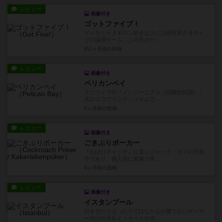
レビュー
画像付き
ゴットファイブ！
ドメモとかタギロン好きな人には絶対刺さるタイ
プの論理ゲーム。この手のゲ...
約1ヶ月前
の投稿
レビュー
画像付き
ペリカンベイ
クニツィアの『インジーニアス（頭脳絶好調）』
式のスコアリングシステムで...
6ヶ月前
の投稿
レビュー
画像付き
ごきぶりポーカー
『おばけキャッチ』に並ぶジャック・ゼメの代表
作であり、個人的に家族で何...
6ヶ月前
の投稿
レビュー
画像付き
イスタンブール
行き当たりばったりではなかなか勝てないゲーマ
ー向けの手応え＋カードやダ...