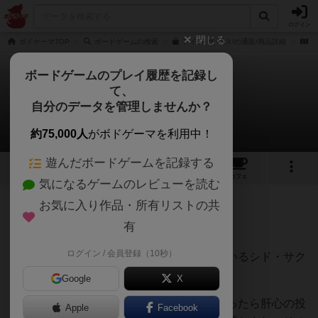
ログイン
閉じる
ボドゲーマTOP
ボードゲームの検索
アイム･ザ･ボス!の通販/商品詳細
作
ボードゲームのプレイ履歴を記録し
て、
アイム・ザ・ボス
自分のデータを管理しませんか？
しろくまどっとこむさんのレビュー
約75,000人
がボドゲーマを利用中！
遊んだボードゲームを記録する
2
2
10
56
トップ
画像
動画
レビュー
カフェ
気になるゲームのレビューを読む
お気に入り作品・所有リストの共
171名
0名
0
6ヶ月前
有
ログイン / 会員登録（10秒）
ゲーム展開をほぼプレイヤーに丸投げしているシド・サク
ソンの交渉ゲーム。
Google
X
お金をよこせと投資家が群がって来たと思ったら肝心の投
Apple
Facebook