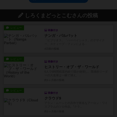
しろくまどっとこむさんの投稿
レビュー
画像付き
ナンガ・パルバット
「ビブリオス」「ハーベイシャス」のデザイナ
ー、スティーブ・フィンによる...
4日前
の投稿
レビュー
画像付き
ヒストリー・オブ・ザ・ワールド
6人で6時間程度内紛で国が崩壊し、英雄的リーダ
ーの大進軍は一瞬で潰え、...
約1ヶ月前
の投稿
レビュー
画像付き
クラウド9
アラン・ムーンとの共作で有名なアーロン・ワイ
スブラムのソロ作品。"クラ...
約1ヶ月前
の投稿