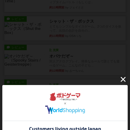
ィブタイムバトル（もしくは...
約11時間前
by ジェイとと
レビュー
シャット・ザ・ボックス
とてもシンプルなダイスゲーム。2つのダイスを振
って、出目の合計を自分の...
約11時間前
by OSAっち
レビュー
充実
オバケだぞ～
対人アナログプレイ。簡単なルールで誰とでも遊
べるゲーム。こんなの子ども...
約12時間前
by おーちゃん
レビュー
充実
南北戦争
1983年にVictory Gamesが出版した『The Civil ...
約16時間前
by Chaco
レビュー
画像付き
ファイアー・ブルズ / 火牛陣
火牛を引き連れて敵を殲滅させる。縦か斜めで前2