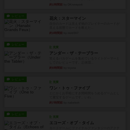
約1時間前
by DKnewyork
レビュー
花火：スターマイン
自分のカードは見えず他のプレイヤーのカードが
見える状態でカードを教えた...
約3時間前
by mob567
レビュー
充実
アンダー・ザ・テーブラー
笑えるバカゲームを集めているライトゲーマーと
してのレビューです。正体隠...
約5時間前
by toyota
レビュー
充実
ワン・トゥ・ファイブ
とにかくお手軽にすき間時間をうめるゲームとし
て重宝するゲームです。いわ...
約7時間前
by nabekoh
レビュー
充実
エコーズ・オブ・タイム
カードゲームにファイナルファンタジーのアクテ