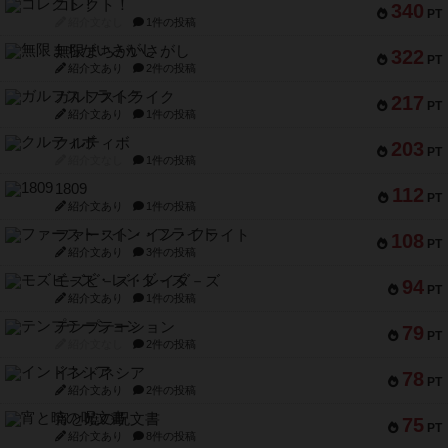
コレクト！
340
PT
紹介文なし
1件の投稿
無限まちがいさがし
322
PT
紹介文あり
2件の投稿
ガルフストライク
217
PT
紹介文あり
1件の投稿
クルティボ
203
PT
紹介文なし
1件の投稿
1809
112
PT
紹介文あり
1件の投稿
ファースト・イン・フライト
108
PT
紹介文あり
3件の投稿
モズビ－ズ・レイダ－ズ
94
PT
紹介文あり
1件の投稿
テンプテーション
79
PT
紹介文なし
2件の投稿
インドネシア
78
PT
紹介文あり
2件の投稿
宵と暁の呪文書
75
PT
紹介文あり
8件の投稿