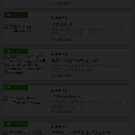
6ヶ月前
の投稿
レビュー
画像付き
マエストロ
ゲームのデザイナーでもあるルディ・ホフマンの
可愛らしい絵とは裏腹に、見...
6ヶ月前
の投稿
レビュー
画像付き
エピックスペルウォーズ
クリーチャーズ作成系ゲームの最高峰じゃないか
と思う。時と場合と気の迷い...
6ヶ月前
の投稿
レビュー
画像付き
ドリームチーム
ファンタジー世界のホッケーをテーマにした単純
な数字比べのカードゲーム。...
6ヶ月前
の投稿
レビュー
画像付き
アステリックスとオベリックス