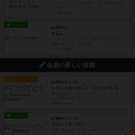
フランスのコミックを題材にした、原作ものを多
く手がけるミヒャエル・リー...
6ヶ月前
の投稿
レビュー
画像付き
ケルト
ルールはとてもシンプル。30分くらいで誰とでも
気軽に遊べるし、適度な運...
6ヶ月前
の投稿
会員の新しい投稿
ルール/インスト
画像付き
充実
トランスオリエント・エクスプレス
乗客の皆様、トランスオリエント・エクスプレス
にご乗車ありがとうございま...
1分前
by jurong
レビュー
画像付き
充実
フラットアイアン
世界に浸れる度 ☆☆☆☆★楽しさ ☆☆☆☆★
タイパ ☆☆☆☆☆マンハッ...