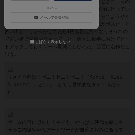
資家が引き抜かれて交渉のテーブルから蹴落とされ、その
または
代わりの親族が出てきたかと思ったら急に旅行に行ってい
なくなり、と思ったら旅行はキャンセルになってようやく
メールで会員登録
交渉がまとまりかけた所へ誰かが「今から私がボスだ」と
言い出し、うかうかしてたら1円も貰えなくなりそうなの
で言い値で交渉成立させて…と、徐々に後半に向けてヒー
しばらく表示しない
トアップして行くゲーム展開にしびれた。普通に名作だと
思う。
リメイク前は『ゼニ！ゼニ！ゼニ！（Kohle, Kie$ 
& Knete）』という、とても哲学的なタイトルだっ
た。
ゲーム内容に照らしてみても、やっぱり時代を感じさ
せるこの賑やかなアートワークが自分の好みに合って