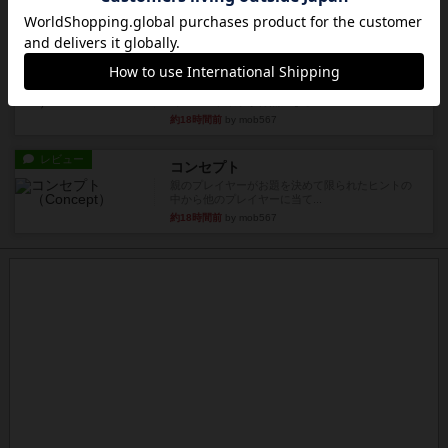
列まで攻撃できるが、自分...
約18時間前
by うらまこ
レビュー
フリップ７
カードをめくるかパスをするかを決めてパスした
時のカード数字が得点になる...
約18時間前
by mob567
レビュー
コンセプト
親のプレイヤーがお題を決めて限られたヒントの
中から他のプレイヤーに当て...
約18時間前
by mob567