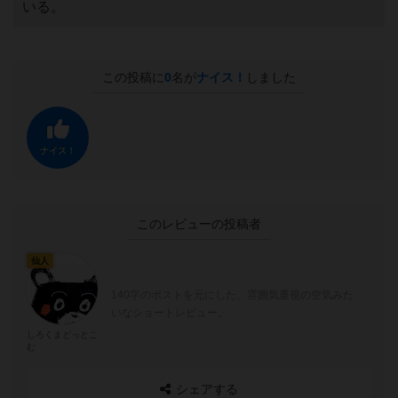
いる。
この投稿に
0
名が
ナイス！
しました
ナイス！
このレビューの投稿者
仙人
140字のポストを元にした、雰囲気重視の空気みた
いなショートレビュー。
しろくまどっとこ
む
シェアする