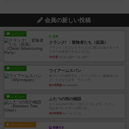
会員の新しい投稿
レビュー
充実
クランク! ：冒険者たち（拡張）
クランク！のプレイヤーごとに能力の違うキャラ
クターを使用できるようにな...
26分前
by ぽっぽーくるっぽー
レビュー
ワイアームスパン
初プレイの感想です。ウイングスパン履修済のコ
メントとなります。ウイング...
約1時間前
by daisdice
レビュー
ふたつの街の物語
タイルを4×4で並べて街づくりします。ただし、
街は各プレイヤーの間にあ...
約5時間前
by ジェイとと
ルール/インスト
画像付き