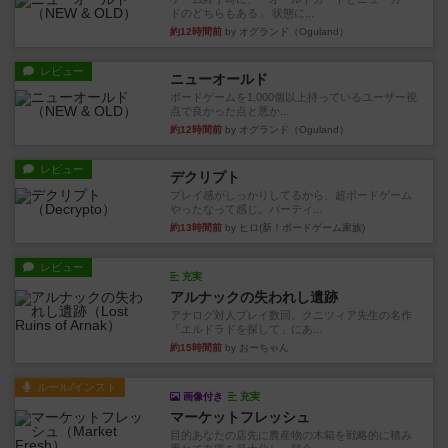
ドのどちらもある」 状態に...
約12時間前
by オグランド（Oguland）
レビュー
ニューオールド
ボードゲームを1,000個以上持っているユーザー視
点で良かった点と悪か...
約12時間前
by オグランド（Oguland）
レビュー
デクリプト
プレイ感がしっかりしてるから、超ボードゲーム
やったなって感じ。パーティ...
約13時間前
by ヒロ(新！ボードゲーム家族)
レビュー
充実
アルナックの失われし遺跡
アナログ対人プレイ数回。クニツィア先生の名作
「エルドラドを探して」にあ...
約15時間前
by おーちゃん
ルール/インスト
画像付き
充実
マーケットフレッシュ
目的あなたの店先に農産物の木箱を戦略的に積み