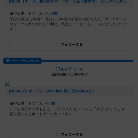
[NEW] 【オース】夜の新作ボードゲーム会【食事付】（2023年01月09日 20時31分）
遊べるボードゲーム
1339個
"好きが集まる場所" 美味しい料理やお酒を大切な人と。ボードゲーム
やダーツを気の知れた仲間と。気軽にコーヒーを。一人でゆったりバー
タイ...
フォローする
ボードゲームカフェ
Chez Pierre
山形県酒田市二番町9-17
[NEW] プレオープン（2020年06月23日 00時14分）
遊べるボードゲーム
868個
レアな海外ボドゲもある、フランス人(ピエール)と日本人(きょうこ)が
切り盛りするボードゲームカフェ&バー
フォローする