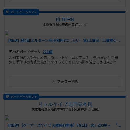
ボードゲームカフェ
ELTERN
北海道江別市野幌松並町２－７
[NEW] [第4回]エルターン毎月恒例!?にしたい 第2土曜日「土曜重ゲーで遊ぼう会!?」(ベテランさん寄り)（2019年12月11日 00時06分）
遊べるボードゲーム
220個
江別市内の大学生が経営するボードゲームカフェ？！ 落ち着いた雰囲
気と手作りの内装に包まれてゆっくりとした時間を過ごしませんか？
フォローする
ボードゲームカフェ
リトルケイブ高円寺本店
東京都杉並区高円寺南4丁目26-16 芦野ビル201
[NEW] 【ゲーマーズケイブ 火曜特別開催】5月1日（火）20:00～ 『ロールプレイヤー』（2018年04月22日 18時42分）