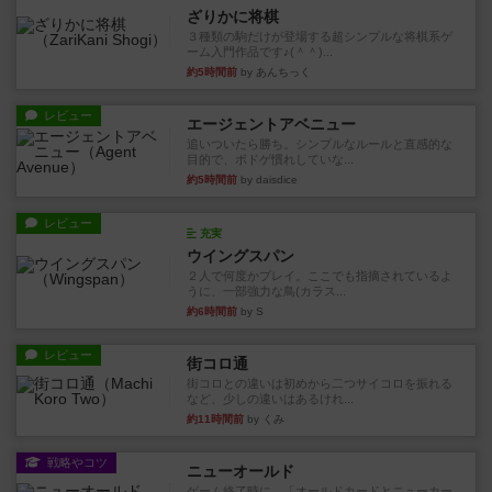
ざりかに将棋
３種類の駒だけが登場する超シンプルな将棋系ゲ
ーム入門作品です♪(＾＾)...
約5時間前
by あんちっく
レビュー
エージェントアベニュー
追いついたら勝ち。シンプルなルールと直感的な
目的で、ボドゲ慣れしていな...
約5時間前
by daisdice
レビュー
充実
ウイングスパン
２人で何度かプレイ。ここでも指摘されているよ
うに、一部強力な鳥(カラス...
約6時間前
by S
レビュー
街コロ通
街コロとの違いは初めから二つサイコロを振れる
など、少しの違いはあるけれ...
約11時間前
by くみ
戦略やコツ
ニューオールド
ゲーム終了時に、「オールドカードとニューカー