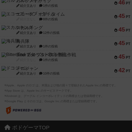
ガルフストライク
46
PT
紹介文あり
1件の投稿
エコーズ・オブ・タイム
45
PT
紹介文なし
8件の投稿
スカルキング
45
PT
紹介文あり
12件の投稿
海兵隊
45
PT
紹介文あり
1件の投稿
Bitter End ブタペスト救出作戦
45
PT
紹介文なし
1件の投稿
ドコジャン
42
PT
紹介文あり
10件の投稿
※Apple、Apple のロゴ は、米国および他の国々で登録されたApple Inc.の商標です。
※App Store は、Apple Inc.のサービスマークです。
※Android は、グーグル インコーポレイテッドの商標または登録商標です。
※Google Play とそのロゴは、Google Inc.の商標または登録商標です。
ボドゲーマTOP