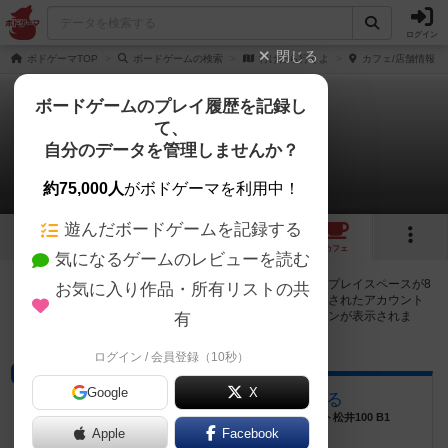
ログイン
閉じる
ボドゲーマTOP
ボードゲームの検索
行けたら行くよ
カフェ/店舗情報
ボードゲームのプレイ履歴を記録し
て、
行けたら行くよ
自分のデータを管理しませんか？
8店のカフェ/スペースが提供中
約75,000人
がボドゲーマを利用中！
遊んだボードゲームを記録する
2
1
8
トップ
画像
動画
レビュー
カフェ
気になるゲームのレビューを読む
行けたら行くよで遊ぶことができるボードゲームカフェ・プレイスペースが8
お気に入り作品・所有リストの共
店登録されています。公開プロフィールの都道府県が設定されたアカウント
でログインすると、同じ都道府県内の店舗に絞り込むボタンが表示されま
有
す。
ログイン / 会員登録（10秒）
ボードゲームカフェ
Google
X
かくれがゲームカフェ ゆこる
北海道札幌市中央区南１条西５丁目１６ プレジデント松井100 B1
Apple
Facebook