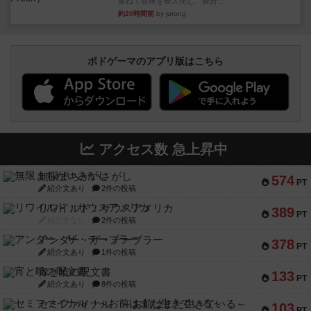
重ねて在庫を最大化し、競合...
約20時間前
by jurong
ボドゲーマのアプリ版はこちら
アクセス数 急上昇中
無限まちがいさがし
574
PT
紹介文あり
2件の投稿
リワイルド：サウスアメリカ
389
PT
紹介文なし
2件の投稿
アンダー・ザ・テーブラー
378
PT
紹介文あり
1件の投稿
宵と暁の呪文書
133
PT
紹介文あり
8件の投稿
セミファイナル ～お前はまだ生きている～
103
PT