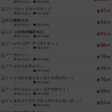
紹介文あり
1件の投稿
ワン・トゥ・ファイブ
97
PT
紹介文あり
1件の投稿
南北戦争
91
PT
紹介文あり
1件の投稿
ふたつの城の物語
91
PT
紹介文あり
6件の投稿
ノームズ・アット・ナイト
88
PT
紹介文なし
1件の投稿
マーリン
76
PT
紹介文あり
6件の投稿
フラットアイアン
75
PT
紹介文なし
2件の投稿
トランスオリエント・エクスプレス
70
PT
紹介文なし
1件の投稿
アンブッシュ！：ムーブアウト！
59
PT
紹介文あり
1件の投稿
キャプテン・フリップ：イスラ・ボンバ
51
PT
紹介文なし
2件の投稿