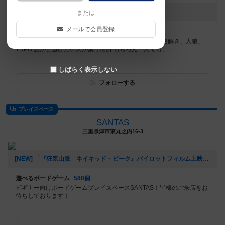
お知らせはありません
または
メールで会員登録
遊べるボードゲーム
1165個
「ゆっくり こっそり 遊べるお店」 ボードゲーム、謎解き、人狼、
TRPG 誰かと遊びたい人が集う場所 もちろん一人でも、...
しばらく表示しない
フォローする
プレイスペース
SANTAS
三重県津市東丸之内16-3
[NEW] 「『狂気山脈 ネイキッド・ピーク』パイロットフィルム上映会 ＆ トークイベント in 津市久居アルスプラザ」関連企画 マーダーミステリー「狂気山脈」会（2023年03月15日 18時43分）
遊べるボードゲーム
580個
ビギナー向けボードゲームプレイスペースSANTAS！皆様のご来店をお
待ちしております！