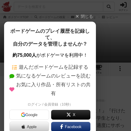
ログイン
閉じる
ボドゲーマTOP
ボードゲームの検索
行けたら行くよ
レビュー
ボードゲームのプレイ履歴を記録し
て、
行けたら行くよ
自分のデータを管理しませんか？
1件のレビュー
約75,000人
がボドゲーマを利用中！
遊んだボードゲームを記録する
2
1
8
トップ
画像
動画
レビュー
カフェ
気になるゲームのレビューを読む
お気に入り作品・所有リストの共
大賢者
353名
0名
0
有
ログイン / 会員登録（10秒）
鉄狼（てつろ
ー）
■3分でわかる！『行けたらいくよ！』『行けた
Google
X
らいくよ！』はプレイヤー全員が学生となり、
学校で起きる様々なミッションを適度にサボっ
Apple
Facebook