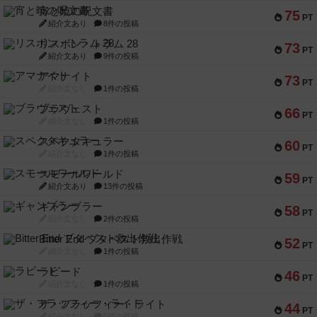
宵と暁の呪文書
75
PT
紹介文あり
8件の投稿
リスボン・トラム 28
73
PT
紹介文あり
9件の投稿
アマナイト
73
PT
紹介文なし
1件の投稿
ブラヴェスト
66
PT
紹介文なし
1件の投稿
スペクタキュラー
60
PT
紹介文なし
1件の投稿
スモールワールド
59
PT
紹介文あり
13件の投稿
ギャンブラー
58
PT
紹介文なし
2件の投稿
Bitter End ブタペスト救出作戦
52
PT
紹介文なし
1件の投稿
ラピード
46
PT
紹介文なし
1件の投稿
ザ・フラッフィー・ライト
44
PT
紹介文なし
0件の投稿