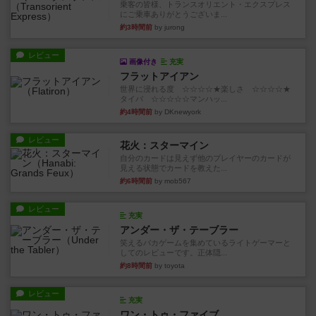
乗客の皆様、トランスオリエント・エクスプレス
にご乗車ありがとうございま...
約3時間前
by jurong
レビュー
画像付き
充実
フラットアイアン
世界に浸れる度 ☆☆☆☆★楽しさ ☆☆☆☆★
タイパ ☆☆☆☆☆マンハッ...
約4時間前
by DKnewyork
レビュー
花火：スターマイン
自分のカードは見えず他のプレイヤーのカードが
見える状態でカードを教えた...
約6時間前
by mob567
レビュー
充実
アンダー・ザ・テーブラー
笑えるバカゲームを集めているライトゲーマーと
してのレビューです。正体隠...
約8時間前
by toyota
レビュー
充実
ワン・トゥ・ファイブ