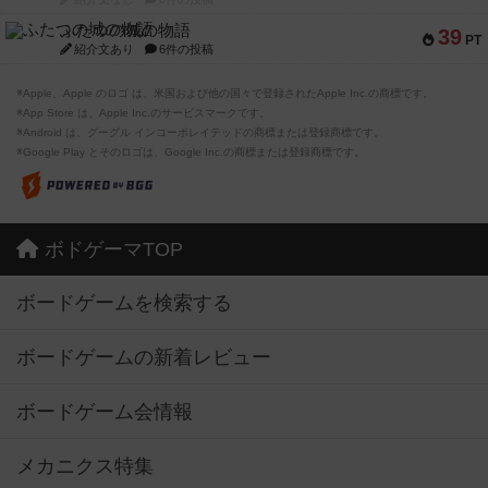
ふたつの城の物語
39
PT
紹介文あり
6件の投稿
※Apple、Apple のロゴ は、米国および他の国々で登録されたApple Inc.の商標です。
※App Store は、Apple Inc.のサービスマークです。
※Android は、グーグル インコーポレイテッドの商標または登録商標です。
※Google Play とそのロゴは、Google Inc.の商標または登録商標です。
ボドゲーマTOP
ボードゲームを検索する
ボードゲームの新着レビュー
ボードゲーム会情報
メカニクス特集