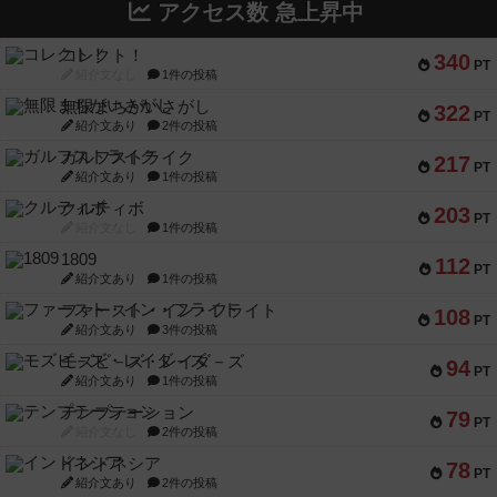
アクセス数 急上昇中
コレクト！
340
PT
紹介文なし
1件の投稿
無限まちがいさがし
322
PT
紹介文あり
2件の投稿
ガルフストライク
217
PT
紹介文あり
1件の投稿
クルティボ
203
PT
紹介文なし
1件の投稿
1809
112
PT
紹介文あり
1件の投稿
ファースト・イン・フライト
108
PT
紹介文あり
3件の投稿
モズビ－ズ・レイダ－ズ
94
PT
紹介文あり
1件の投稿
テンプテーション
79
PT
紹介文なし
2件の投稿
インドネシア
78
PT
紹介文あり
2件の投稿