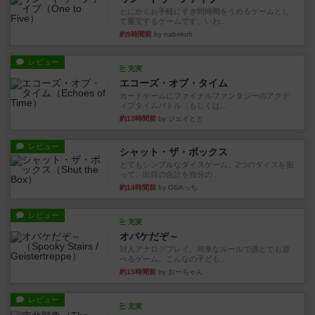
とにかくお手軽にすき間時間をうめるゲームとし
て重宝するゲームです。いわ...
約9時間前
by nabekoh
レビュー
充実
エコーズ・オブ・タイム
カードゲームにファイナルファンタジーのアクテ
ィブタイムバトル（もしくは...
約13時間前
by ジェイとと
レビュー
シャット・ザ・ボックス
とてもシンプルなダイスゲーム。2つのダイスを振
って、出目の合計を自分の...
約14時間前
by OSAっち
レビュー
充実
オバケだぞ～
対人アナログプレイ。簡単なルールで誰とでも遊
べるゲーム。こんなの子ども...
約15時間前
by おーちゃん
レビュー
充実