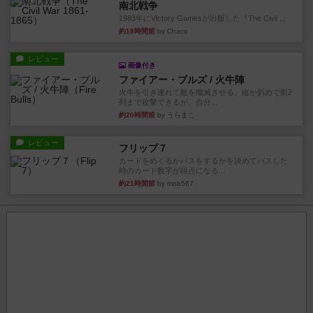
南北戦争
1983年にVictory Gamesが出版した『The Civil ...
約18時間前
by Chaco
レビュー
画像付き
ファイアー・ブルズ / 火牛陣
火牛を引き連れて敵を殲滅させる。縦か斜めで前2
列まで攻撃できるが、自分...
約20時間前
by うらまこ
レビュー
フリップ７
カードをめくるかパスをするかを決めてパスした
時のカード数字が得点になる...
約21時間前
by mob567