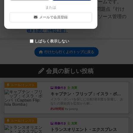
てスクールカーストを生き抜くゲームです。
または
■『行けたらいくよ！』の特徴、問題点『行け
たらいくよ！』の特徴は手札のリソース管理の
メールで会員登録
ために、適度に「サボる...
続きを読む（9年以上前）
しばらく表示しない
行けたら行くよのトップに戻る
会員の新しい投稿
ルール/インスト
画像付き
充実
キャプテン・フリップ：イスラ・ボンバ
イスラ・ボンバを探しに出航!潜水艦を装備し、あ
なたの乗組員を監獄から解...
約2時間前
by jurong
ルール/インスト
画像付き
充実
トランスオリエント・エクスプレス