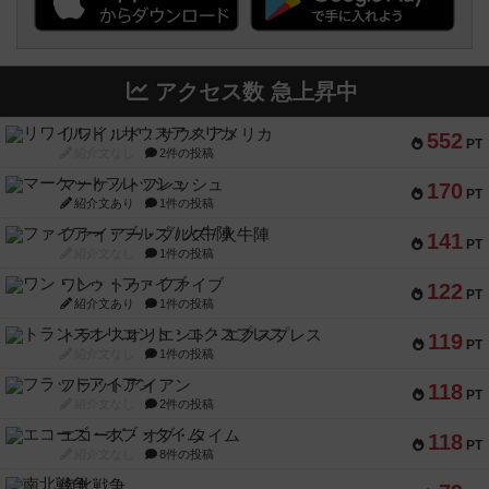
アクセス数 急上昇中
リワイルド：サウスアメリカ
552
PT
紹介文なし
2件の投稿
マーケットフレッシュ
170
PT
紹介文あり
1件の投稿
ファイアー・ブルズ / 火牛陣
141
PT
紹介文なし
1件の投稿
ワン・トゥ・ファイブ
122
PT
紹介文あり
1件の投稿
トランスオリエント・エクスプレス
119
PT
紹介文なし
1件の投稿
フラットアイアン
118
PT
紹介文なし
2件の投稿
エコーズ・オブ・タイム
118
PT
紹介文なし
8件の投稿
南北戦争