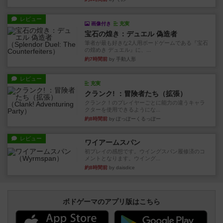
レビュー
画像付き
充実
宝石の煌き：デュエル 偽造者
筆者が最も好きな2人用ボードゲームである『宝石
の煌めき デュエル』に、...
約7時間前
by 手動人形
レビュー
充実
クランク! ：冒険者たち（拡張）
クランク！のプレイヤーごとに能力の違うキャラ
クターを使用できるようにな...
約8時間前
by ぽっぽーくるっぽー
レビュー
ワイアームスパン
初プレイの感想です。ウイングスパン履修済のコ
メントとなります。ウイング...
約8時間前
by daisdice
ボドゲーマのアプリ版はこちら