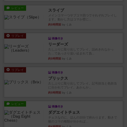
レビュー
スライプ
メインコマ一つサブコマ四つでそれぞれプレイし
ます。動かし方はコマか壁に...
約5時間前
by くみ
リプレイ
画像付き
リーダーズ
久しぶりに取り出してプレイ。詰めきれなかっ
た…であっさり追い込まれて負...
約5時間前
by くみ
リプレイ
画像付き
ブリックス
久しぶりに取り出してプレイ。記号担当と色担当
に分かれてプレイ。あかんか...
約5時間前
by くみ
レビュー
画像付き
ダグエイトチェス
チェスなのに、ほんの10分で終わります。動きで
敵のコマの種類が分かれば...
約6時間前
by くみ