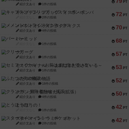
79
PT
紹介文あり
1件の投稿
キャプテン・フリップ：イスラ・ボンバ
72
PT
紹介文なし
2件の投稿
メメントオンラインタクティクス
70
PT
紹介文あり
4件の投稿
パーミッド
68
PT
紹介文なし
1件の投稿
クリーグ
57
PT
紹介文あり
1件の投稿
セミファイナル ～お前はまだ生きている～
53
PT
紹介文あり
1件の投稿
ふたつの街の物語
52
PT
紹介文あり
18件の投稿
クランク! ：冒険者たち（拡張）
50
PT
紹介文あり
4件の投稿
とうほうの！
42
PT
紹介文なし
1件の投稿
スターマイン・ラミー ポケット
42
PT
紹介文あり
2件の投稿