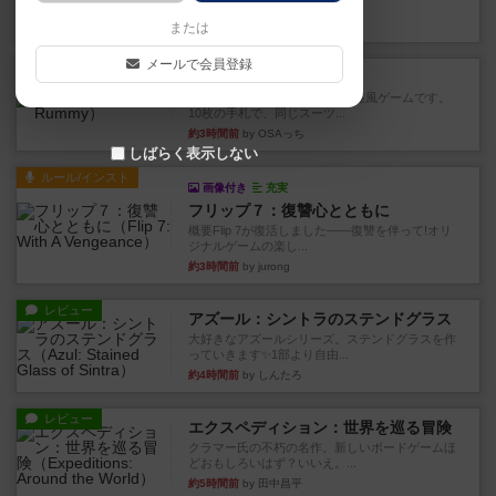
このゲームをした際、3ゲー...
約2時間前
by 155973
または
メールで会員登録
レビュー
ジンラミー
トランプで遊べる2人対戦の麻雀風ゲームです。
10枚の手札で、同じスーツ...
約3時間前
by OSAっち
しばらく表示しない
ルール/インスト
画像付き
充実
フリップ７：復讐心とともに
概要Flip 7が復活しました――復讐を伴って!オリ
ジナルゲームの楽し...
約3時間前
by jurong
レビュー
アズール：シントラのステンドグラス
大好きなアズールシリーズ。ステンドグラスを作
っていきます✨1部より自由...
約4時間前
by しんたろ
レビュー
エクスペディション：世界を巡る冒険
クラマー氏の不朽の名作。新しいボードゲームほ
どおもしろいはず？いいえ。...
約5時間前
by 田中昌平