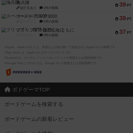
海兵隊
39
PT
紹介文あり
1件の投稿
スーパーストア3000
39
PT
紹介文なし
1件の投稿
フリップ７：復讐心とともに
37
PT
紹介文なし
2件の投稿
※Apple、Apple のロゴ は、米国および他の国々で登録されたApple Inc.の商標です。
※App Store は、Apple Inc.のサービスマークです。
※Android は、グーグル インコーポレイテッドの商標または登録商標です。
※Google Play とそのロゴは、Google Inc.の商標または登録商標です。
ボドゲーマTOP
ボードゲームを検索する
ボードゲームの新着レビュー