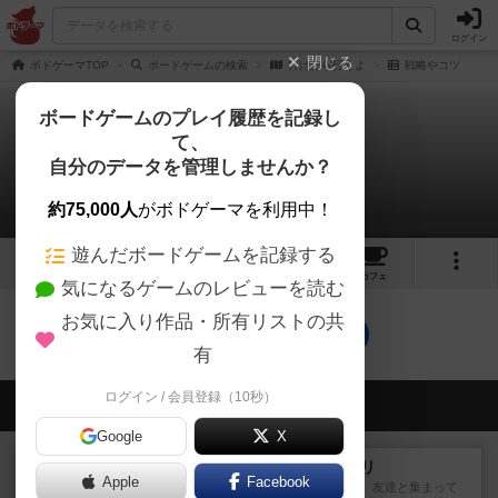
ログイン
閉じる
ボドゲーマTOP
ボードゲームの検索
行けたら行くよ
戦略やコツ
ボードゲームのプレイ履歴を記録し
て、
行けたら行くよ
自分のデータを管理しませんか？
0件の戦略やコツ
約75,000人
がボドゲーマを利用中！
遊んだボードゲームを記録する
2
1
8
トップ
画像
動画
レビュー
カフェ
気になるゲームのレビューを読む
お気に入り作品・所有リストの共
行けたら行くよのトップに戻る
有
ログイン / 会員登録（10秒）
会員の新しい投稿
Google
X
レビュー
ナンジャモンジャ・ミドリ
Apple
Facebook
私は吃音を持っているのですが、友達と集まって