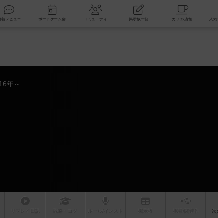
索
新着レビュー
ボードゲーム会
コミュニティ
掲示板一覧
016年～
リプレイ
日記
戦略
・コツ
ルール
/インスト
掲示板
拡張/関連
作
次