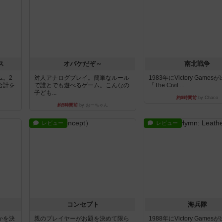
ス
オバケだぞ～
南北戦争
ム。2
対人アナログプレイ。簡単なルール
1983年にVictory Game
合計を
で誰とでも遊べるゲーム。こんなの
『The Civil ...
子ども...
約9時間前
by Chaco
約5時間前
by おーちゃん
レビュー
レビュー
コンセプト
海兵隊
かを決
親のプレイヤーがお題を決めて限ら
1988年にVictory Game