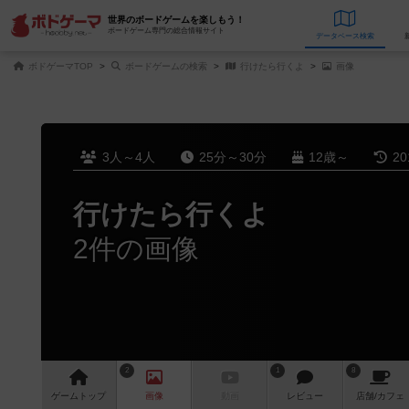
世界のボードゲームを楽しもう！
ボードゲーム専門の総合情報サイト
データベース
検
ボドゲーマTOP
ボードゲームの検索
行けたら行くよ
画像
3人～4人
25分～30分
12歳～
2
行けたら行くよ
2件の画像
2
1
8
ゲーム
トップ
画像
動画
レビュー
店舗/
カフェ