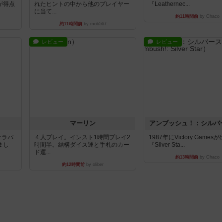
が得点
れたヒントの中から他のプレイヤー
『Leathernec...
に当て...
約11時間前
by Chaco
約11時間前
by mob567
レビュー
レビュー
マーリン
アンブッシュ！：シルバ
オラパ
４人プレイ。インスト1時間プレイ2
1987年にVictory Game
まし
時間半。結構ダイス運と手札のカー
『Silver Sta...
ド運...
約13時間前
by Chaco
約12時間前
by oliber