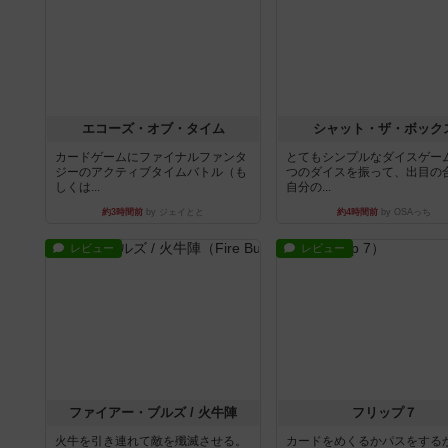
エコーズ・オブ・タイム
シャット・ザ・ボック
カードゲームにファイナルファンタ
とてもシンプルなダイスゲー
ジーのアクティブタイムバトル（も
つのダイスを振って、出目の
しくは...
自分の...
約3時間前
by ジェイとと
約4時間前
by OSAっち
レビュー
レビュー
ファイアー・ブルズ / 火牛陣
フリップ７
火牛を引き連れて敵を殲滅させる。
カードをめくるかパスをする