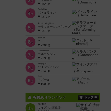
3
位
2528名
Battle Line
4
バトルライン
位
2377名
Terraforming Mars
5
テラフォーミングマーズ
位
2370名
6 nimmt!
6
ニムト
位
2201名
Carcassonne
7
カルカソンヌ
位
2190名
Wingspan
8
ウイングスパン
位
2149名
Azul
9
アズール
位
1903名
興味ありランキング
トップ50
SCYTHE
1
サイズ -大鎌戦役-
位