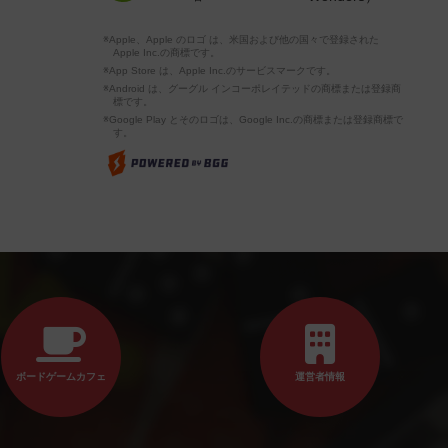
※Apple、Apple のロゴ は、米国および他の国々で登録された
Apple Inc.の商標です。
※App Store は、Apple Inc.のサービスマークです。
※Android は、グーグル インコーポレイテッドの商標または登録商
標です。
※Google Play とそのロゴは、Google Inc.の商標または登録商標で
す。
ボードゲームカフェ
運営者情報