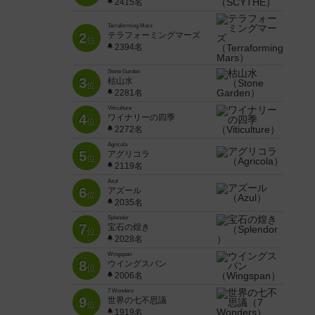
2415名
Terraforming Mars
2
テラフォーミングマーズ
位
2394名
Stone Garden
3
枯山水
位
2281名
Viticulture
4
ワイナリーの四季
位
2272名
Agricola
5
アグリコラ
位
2119名
Azul
6
アズール
位
2035名
Splendor
7
宝石の煌き
位
2028名
Wingspan
8
ウイングスパン
位
2006名
7 Wonders
9
世界の七不思議
位
1919名