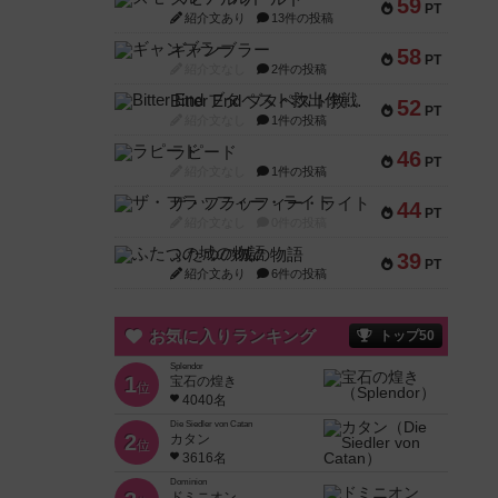
59
PT
紹介文あり
13件の投稿
ギャンブラー
58
PT
紹介文なし
2件の投稿
Bitter End ブタペスト救出作戦
52
PT
紹介文なし
1件の投稿
ラピード
46
PT
紹介文なし
1件の投稿
ザ・フラッフィー・ライト
44
PT
紹介文なし
0件の投稿
ふたつの城の物語
39
PT
紹介文あり
6件の投稿
お気に入りランキング
トップ50
Splendor
1
宝石の煌き
位
4040名
Die Siedler von Catan
2
カタン
位
3616名
Dominion
ドミニオン