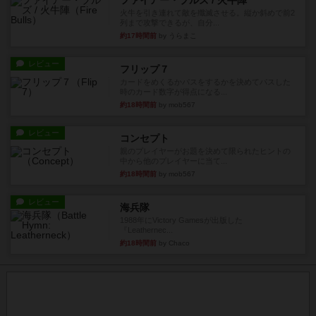
ファイアー・ブルズ / 火牛陣
火牛を引き連れて敵を殲滅させる。縦か斜めで前2
列まで攻撃できるが、自分...
約17時間前
by うらまこ
レビュー
フリップ７
カードをめくるかパスをするかを決めてパスした
時のカード数字が得点になる...
約18時間前
by mob567
レビュー
コンセプト
親のプレイヤーがお題を決めて限られたヒントの
中から他のプレイヤーに当て...
約18時間前
by mob567
レビュー
海兵隊
1988年にVictory Gamesが出版した
『Leathernec...
約18時間前
by Chaco