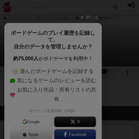
ログイン
閉じる
ボドゲーマTOP
ボードゲームの検索
一行作家
戦略やコツ
ボードゲームのプレイ履歴を記録し
て、
一行作家
自分のデータを管理しませんか？
0件の戦略やコツ
約75,000人
がボドゲーマを利用中！
遊んだボードゲームを記録する
1
1
1
トップ
画像
動画
レビュー
カフェ
気になるゲームのレビューを読む
お気に入り作品・所有リストの共
一行作家のトップに戻る
有
ログイン / 会員登録（10秒）
会員の新しい投稿
Google
X
レビュー
画像付き
充実
Apple
Facebook
フラットアイアン