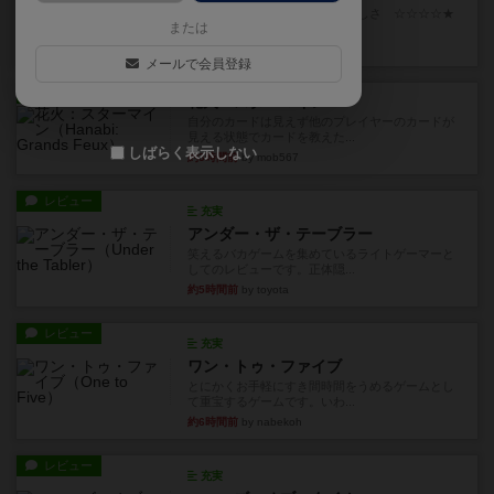
世界に浸れる度 ☆☆☆☆★楽しさ ☆☆☆☆★
または
タイパ ☆☆☆☆☆マンハッ...
約1時間前
by DKnewyork
メールで会員登録
レビュー
花火：スターマイン
自分のカードは見えず他のプレイヤーのカードが
見える状態でカードを教えた...
しばらく表示しない
約3時間前
by mob567
レビュー
充実
アンダー・ザ・テーブラー
笑えるバカゲームを集めているライトゲーマーと
してのレビューです。正体隠...
約5時間前
by toyota
レビュー
充実
ワン・トゥ・ファイブ
とにかくお手軽にすき間時間をうめるゲームとし
て重宝するゲームです。いわ...
約6時間前
by nabekoh
レビュー
充実