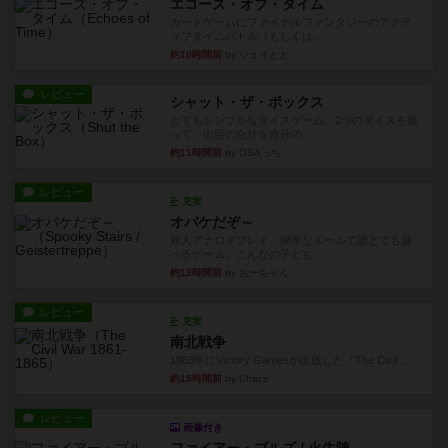
エコーズ・オブ・タイム
カードゲームにファイナルファンタジーのアクテ
ィブタイムバトル（もしくは...
約10時間前
by ジェイとと
レビュー
シャット・ザ・ボックス
とてもシンプルなダイスゲーム。2つのダイスを振
って、出目の合計を自分の...
約11時間前
by OSAっち
レビュー
充実
オバケだぞ～
対人アナログプレイ。簡単なルールで誰とでも遊
べるゲーム。こんなの子ども...
約12時間前
by おーちゃん
レビュー
充実
南北戦争
1983年にVictory Gamesが出版した『The Civil ...
約15時間前
by Chaco
レビュー
画像付き