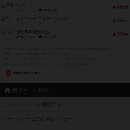
ラピード
46
PT
紹介文なし
1件の投稿
ザ・フラッフィー・ライト
44
PT
紹介文なし
0件の投稿
ふたつの城の物語
39
PT
紹介文あり
6件の投稿
※Apple、Apple のロゴ は、米国および他の国々で登録されたApple Inc.の商標です。
※App Store は、Apple Inc.のサービスマークです。
※Android は、グーグル インコーポレイテッドの商標または登録商標です。
※Google Play とそのロゴは、Google Inc.の商標または登録商標です。
ボドゲーマTOP
ボードゲームを検索する
ボードゲームの新着レビュー