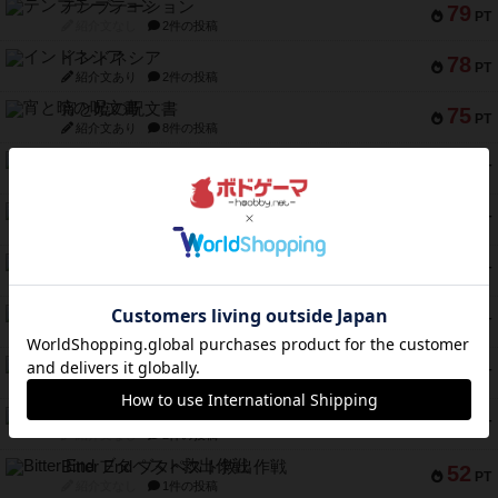
テンプテーション
79
PT
紹介文なし
2件の投稿
インドネシア
78
PT
紹介文あり
2件の投稿
宵と暁の呪文書
75
PT
紹介文あり
8件の投稿
リスボン・トラム 28
73
PT
紹介文あり
9件の投稿
アマナイト
73
PT
紹介文なし
1件の投稿
ブラヴェスト
66
PT
紹介文なし
1件の投稿
スペクタキュラー
60
PT
紹介文なし
1件の投稿
スモールワールド
59
PT
紹介文あり
13件の投稿
ギャンブラー
58
PT
紹介文なし
2件の投稿
Bitter End ブタペスト救出作戦
52
PT
紹介文なし
1件の投稿