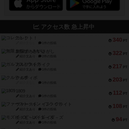
アクセス数 急上昇中
コレクト！
340
PT
紹介文なし
1件の投稿
無限まちがいさがし
322
PT
紹介文あり
2件の投稿
ガルフストライク
217
PT
紹介文あり
1件の投稿
クルティボ
203
PT
紹介文なし
1件の投稿
1809
112
PT
紹介文あり
1件の投稿
ファースト・イン・フライト
108
PT
紹介文あり
3件の投稿
モズビ－ズ・レイダ－ズ
94
PT
紹介文あり
1件の投稿