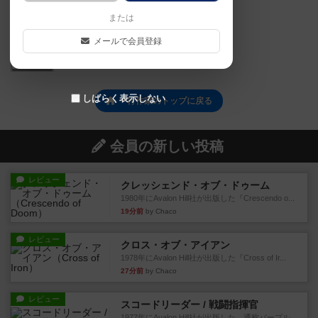
または
メールで会員登録
0
しばらく表示しない
一行作家のトップに戻る
会員の新しい投稿
レビュー
クレッシェンド・オブ・ドゥーム
1980年にAvalon Hill社が出版した『Crescendo o...
19分前
by Chaco
レビュー
クロス・オブ・アイアン
1978年にAvalon Hill社が出版した『Cross of Ir...
27分前
by Chaco
レビュー
スコードリーダー / 戦闘指揮官
1977年にAvalon Hill社が出版した、通称パープル