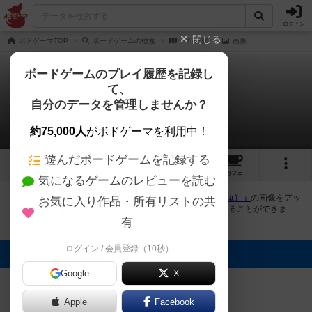
ログイン
閉じる
ボドゲーマTOP
ボードゲームの検索
一行作家
画像
ボードゲームのプレイ履歴を記録し
て、
一行作家
自分のデータを管理しませんか？
1件の画像
約75,000人
がボドゲーマを利用中！
遊んだボードゲームを記録する
1
1
1
トップ
画像
動画
レビュー
カフェ
気になるゲームのレビューを読む
ボドゲーマにログインすると、
「一行作家（Ichigyo Sakka）」
の画像をアッ
お気に入り作品・所有リストの共
プロード出来たり、他のユーザーの投稿画像に評価を付けることができま
す。また、トップ6の画像は様々なページで表示されます。
有
ログイン / 会員登録（10秒）
トップに表示される画像
Google
X
mtbluee
Apple
Facebook