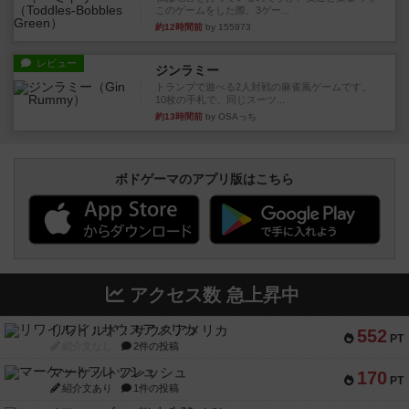
このゲームをした際、3ゲー...
約12時間前
by 155973
レビュー
ジンラミー
トランプで遊べる2人対戦の麻雀風ゲームです。
10枚の手札で、同じスーツ...
約13時間前
by OSAっち
ボドゲーマのアプリ版はこちら
アクセス数 急上昇中
リワイルド：サウスアメリカ
552
PT
紹介文なし
2件の投稿
マーケットフレッシュ
170
PT
紹介文あり
1件の投稿