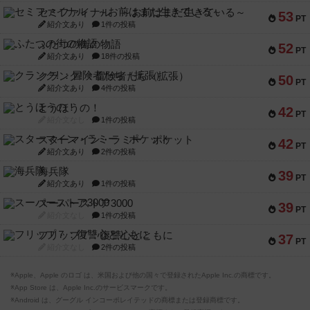
セミファイナル ～お前はまだ生きている～
53
PT
紹介文あり
1件の投稿
ふたつの街の物語
52
PT
紹介文あり
18件の投稿
クランク! ：冒険者たち（拡張）
50
PT
紹介文あり
4件の投稿
とうほうの！
42
PT
紹介文なし
1件の投稿
スターマイン・ラミー ポケット
42
PT
紹介文あり
2件の投稿
海兵隊
39
PT
紹介文あり
1件の投稿
スーパーストア3000
39
PT
紹介文なし
1件の投稿
フリップ７：復讐心とともに
37
PT
紹介文なし
2件の投稿
※Apple、Apple のロゴ は、米国および他の国々で登録されたApple Inc.の商標です。
※App Store は、Apple Inc.のサービスマークです。
※Android は、グーグル インコーポレイテッドの商標または登録商標です。