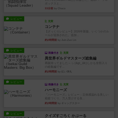
ボックスと...
33分前
by Chaco
レビュー
充実
コンテナ
【ざっくりレビュー】2026年新版、いくつかのル
ールが追加された。追加...
約2時間前
by Juin-Zuo Lin
レビュー
画像付き
充実
異世界ギルドマスターズ総集編
再販待ってました～っ (&gt;_&lt;)しかも全部入り
の総集編です...
約2時間前
by 紅い弾丸
レビュー
画像付き
充実
ハーモニーズ
『ハーモニーズ』レビュー：立体感溢れる美しい
箱庭づくり。万人受けする良...
約2時間前
by ギャングスター
レビュー
クイズすごろく かぶーる