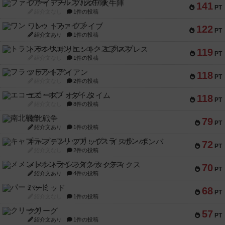
ファイアー・ブルズ / 火牛陣
141
PT
紹介文なし
1件の投稿
ワン・トゥ・ファイブ
122
PT
紹介文あり
1件の投稿
トランスオリエント・エクスプレス
119
PT
紹介文なし
1件の投稿
フラットアイアン
118
PT
紹介文なし
2件の投稿
エコーズ・オブ・タイム
118
PT
紹介文なし
8件の投稿
南北戦争
79
PT
紹介文あり
1件の投稿
キャプテン・フリップ：イスラ・ボンバ
72
PT
紹介文なし
2件の投稿
メメントオンラインタクティクス
70
PT
紹介文あり
4件の投稿
パーミッド
68
PT
紹介文なし
1件の投稿
クリーグ
57
PT
紹介文あり
1件の投稿