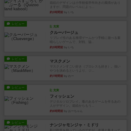
箱絵のデザインは小学校低学年向きの風情があり
ますが、問題のレベルによっ...
約3時間前
by いち
レビュー
充実
クルーバージュ
リプレイ性のある推理ゲームかつ手軽に遊べる素
晴らしいゲームで、対戦、協...
約3時間前
by いち
レビュー
マスクメン
マスクメンすごい好き（プロレスも好き）。強い
やつを決めるというより、ジ...
約7時間前
by わー
レビュー
充実
フィッシェン
デジタルソロプレイ。毒のあるゲームを作るあの
人がデザイン。箱絵からもう...
約8時間前
by おーちゃん
レビュー
ナンジャモンジャ・ミドリ
私は吃音を持っているのですが、友達と集まって