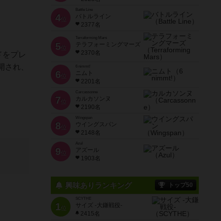
Battle Line
4
バトルライン
位
2377名
Terraforming Mars
5
テラフォーミングマーズ
位
2370名
ドをプレ
開され、
6 nimmt!
6
ニムト
位
2201名
Carcassonne
7
カルカソンヌ
位
2190名
Wingspan
8
ウイングスパン
位
2148名
Azul
9
アズール
位
1903名
興味ありランキング
トップ50
SCYTHE
1
サイズ -大鎌戦役-
位
2415名