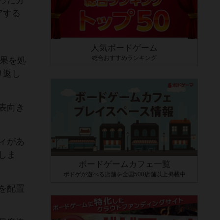
った分
アする
人気ボードゲーム
総合おすすめランキング
効果を処
り返し
表向き
ィがあ
しま
ボードゲームカフェ一覧
ボドゲが遊べる店舗を全国500店舗以上掲載中
を配置