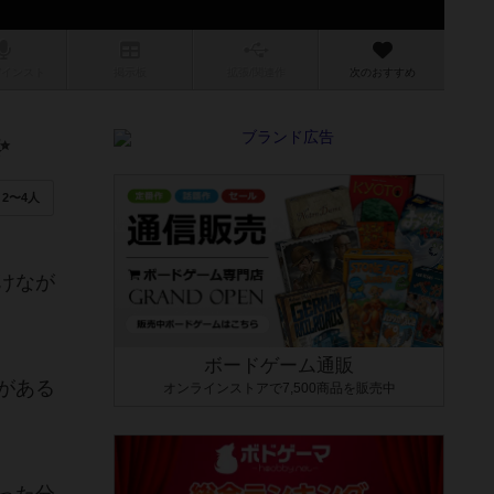
/インスト
掲示板
拡張/関連
作
次のおすすめ
✨
2〜4人
けなが
ボードゲーム通販
がある
オンラインストアで7,500商品を販売中