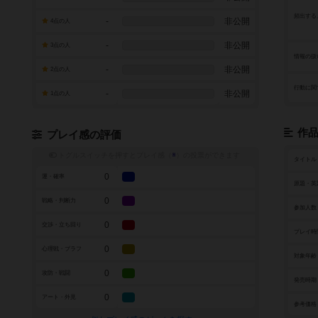
頻出する
-
非公開
4点の人
-
非公開
3点の人
情報の扱
-
非公開
2点の人
行動に関
-
非公開
1点の人
作
プレイ感の評価
トグルスイッチを押すとプレイ感（
※
）の投票ができます
タイトル
0
運・確率
原題・英
0
戦略・判断力
参加人数
0
交渉・立ち回り
プレイ時
0
心理戦・ブラフ
対象年齢
0
攻防・戦闘
発売時期
0
アート・外見
参考価格