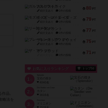
ガルフストライク
80
PT
紹介文あり
1件の投稿
モズビ－ズ・レイダ－ズ
79
PT
紹介文あり
1件の投稿
リー対グラント
77
PT
紹介文あり
1件の投稿
ブレーキング・アウェイ
75
PT
紹介文あり
4件の投稿
ザ・フラッド
71
PT
紹介文なし
1件の投稿
お気に入りランキング
トップ50
Splendor
1
宝石の煌き
位
4040名
Die Siedler von Catan
2
カタン
位
なる作品。
3616名
攻略法を
Dominion
3
ドミニオン
位
2528名