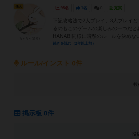
仙人
98名
1名
0
充実
下記攻略法で2人プレイ、3人プレイ
るのもこのゲームの楽しみの一つだと
HANABI同様に暗黙のルールを決めな
ちゃちゃ(勇者)
続きを読む（2年以上前）
ルール/インスト 0件
投
掲示板 0件
投