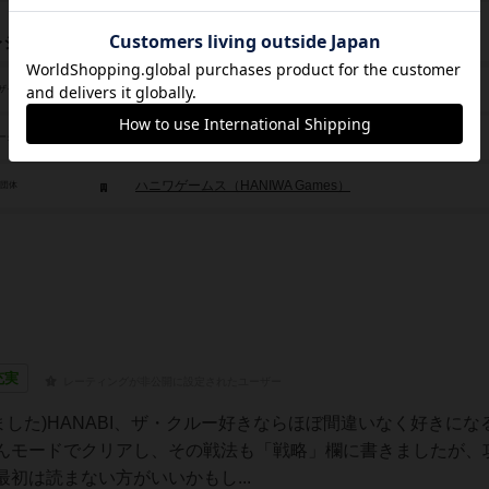
レジット
R. Fujiwara
ザイン
R. Fujiwara
ーク
ハニワゲームス（HANIWA Games）
/団体
充実
レーティングが非公開に設定されたユーザー
加しました)HANABI、ザ・クルー好きならほぼ間違いなく好きに
んモードでクリアし、その戦法も「戦略」欄に書きましたが、
初は読まない方がいいかもし...