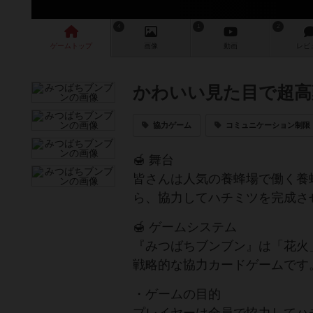
4
1
2
ゲーム
トップ
画像
動画
レビ
かわいい見た目で超高
協力ゲーム
コミュニケーション制限
🍯 舞台
皆さんは人気の養蜂場で働く養
ら、協力してハチミツを完成さ
🍯 ゲームシステム
『みつばちブンブン』は「花火
戦略的な協力カードゲームです
・ゲームの目的