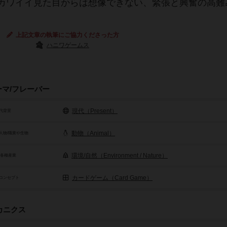
カワイイ見た目からは想像できない、緊張と興奮の高難
上記文章の執筆にご協力くださった方
ハニワゲームス
ーマ/フレーバー
現代（Present）
代背景
動物（Animal）
人物/職業や生物
環境/自然（Environment / Nature）
/各種産業
カードゲーム（Card Game）
コンセプト
カニクス