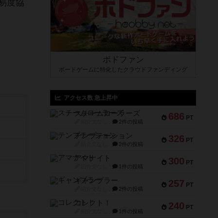
易度協
ボドファン
ボードゲームに特化したクラウドファンディング
アクセス数 急上昇中
スチームローラーズ
686
PT
紹介文なし
2件の投稿
テンプテーション
326
PT
紹介文なし
2件の投稿
アマナイト
300
PT
紹介文なし
1件の投稿
ギャンブラー
257
PT
紹介文なし
2件の投稿
コレクト！
240
PT
紹介文なし
1件の投稿