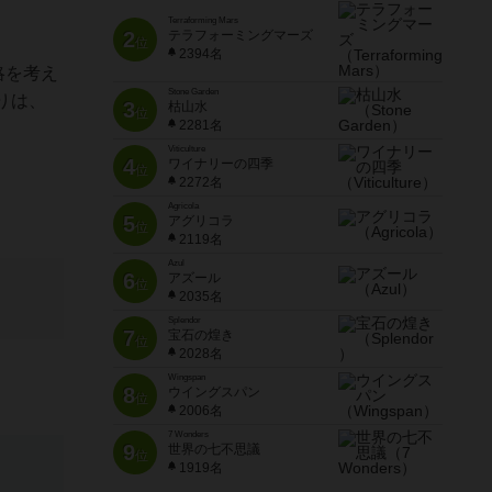
Terraforming Mars
2
テラフォーミングマーズ
位
2394名
略を考え
Stone Garden
りは、
3
枯山水
位
2281名
Viticulture
4
ワイナリーの四季
位
2272名
Agricola
5
アグリコラ
位
2119名
Azul
6
アズール
位
2035名
Splendor
7
宝石の煌き
位
2028名
Wingspan
8
ウイングスパン
位
2006名
7 Wonders
9
世界の七不思議
位
1919名