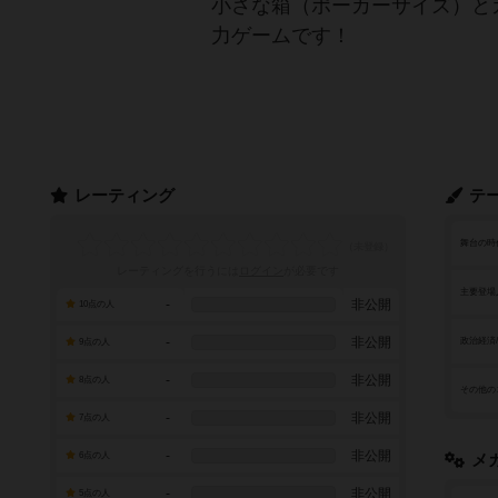
小さな箱（ポーカーサイズ）と
力ゲームです！
レーティング
テ
舞台の時
レーティングを行うには
ログイン
が必要です
主要登場
-
非公開
10点の人
-
非公開
政治経済
9点の人
-
非公開
8点の人
その他の
-
非公開
7点の人
-
非公開
6点の人
メ
-
非公開
5点の人