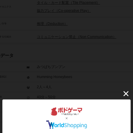
タイル・カード配置（Tile Placement）
メカニクス
協力プレイ（Co-operative Play）
推理（Deduction）
い方等
コミュニケーション禁止（Non Communication）
する仕組み
品データ
みつばちブンブン
Humming Honeybees
題表記
2人～4人
40分～50分
間
10歳から
2023年～
2,000円