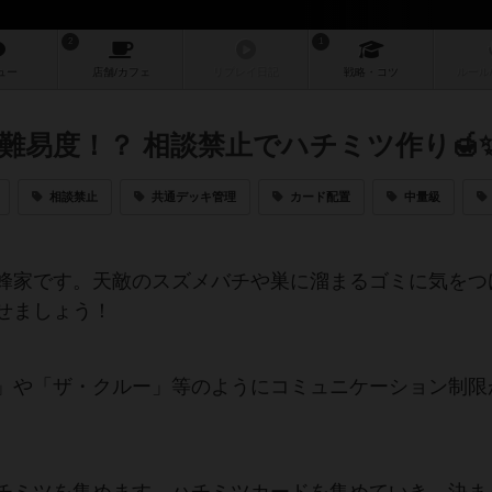
2
1
ュー
店舗/
カフェ
リプレイ
日記
戦略
・コツ
ルール
難易度！？ 相談禁止でハチミツ作り🍯
相談禁止
共通デッキ管理
カード配置
中量級
蜂家です。天敵のスズメバチや巣に溜まるゴミに気をつ
せましょう！
」や「ザ・クルー」等のようにコミュニケーション制限
。