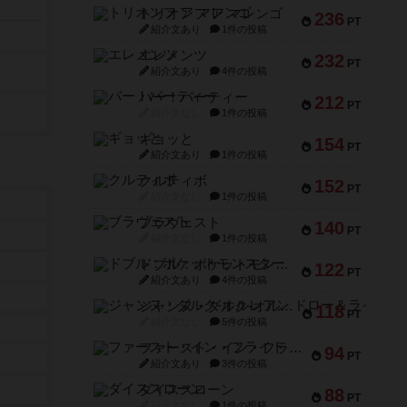
トリオンフ ア マレンゴ
236
PT
紹介文あり
1件の投稿
エレメンツ
232
PT
紹介文あり
4件の投稿
バー！パーティー
212
PT
紹介文なし
1件の投稿
ギョッと
154
PT
紹介文あり
1件の投稿
クルティボ
152
PT
紹介文なし
1件の投稿
ブラヴェスト
140
PT
紹介文なし
1件の投稿
ドブル：ポケットモンスター
122
PT
紹介文あり
4件の投稿
ジャンヌ・ダルク-オルレアン ドロー＆ライト
118
PT
紹介文なし
5件の投稿
ファースト・イン・フライト
94
PT
紹介文あり
3件の投稿
ダイススローン
88
PT
紹介文なし
1件の投稿