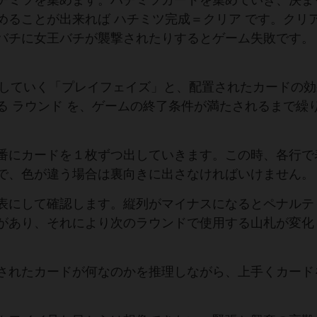
チミツを集めます。ハチミツカードを集めていき、決ま
めることが出来れば ハチミツ完成＝クリア です。クリ
バチに女王バチが襲撃されたりするとゲーム失敗です。
置していく「プレイフェイズ」と、配置されたカードの
る ラウンド を、ゲームの終了条件が満たされるまで繰
番にカードを１枚ずつ出していきます。この時、各行で
で、色が違う場合は裏向きに出さなければいけません。
表にして確認します。縦列がマイナスになるとペナルテ
があり、それにより次のラウンドで使用する山札が変化
されたカードが何なのかを推理しながら、上手くカード