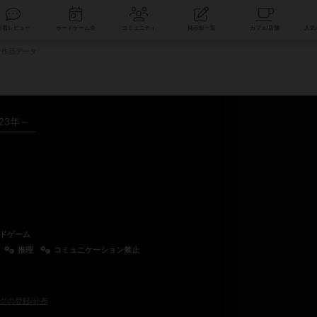
索
新着レビュー
ボードゲーム会
コミュニティ
掲示板一覧
作品データ
023年～
ドゲーム
推理
コミュニケーション禁止
グの登録/分布