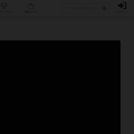
ログイン
カフェ/店舗
人気ボードゲーム
通販ストア