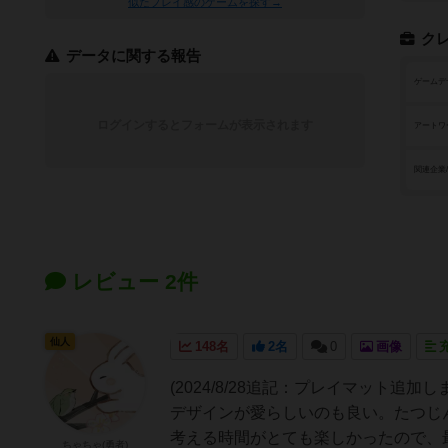
似たプレイ感のゲームを探す→
ク
データに関する報告
ゲームデ
ログインするとフォームが表示されます
アートワ
関連企業
レビュー 2件
仙人
148名
2名
0
画像
(2024/8/28追記：プレイマット追
デザインが愛らしいのも良い。たつじ
考える時間がとても楽しかったので、最
ちゃちゃ(勇者)