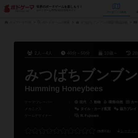
世界のボードゲームを楽しもう！
ボードゲーム専門の総合情報サイト
データベース
検
ボドゲーマTOP
ボードゲームの検索
みつばちブンブンの通販/商品詳細
2人～4人
40分～50分
10歳～
2
みつばちブンブン
Humming Honeybees
テーマ/フレーバー
：
現代
動物
環境/自然
カー
メカニクス
：
タイル・カード配置
協力プレイ
ゲームデザイナー
：
R. Fujiwara
レーティン