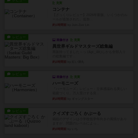
レビュー
充実
コンテナ
【ざっくりレビュー】2026年新版、いくつかのル
ールが追加された。追加...
約1時間前
by Juin-Zuo Lin
レビュー
画像付き
充実
異世界ギルドマスターズ総集編
再販待ってました～っ (&gt;_&lt;)しかも全部入り
の総集編です...
約2時間前
by 紅い弾丸
レビュー
画像付き
充実
ハーモニーズ
『ハーモニーズ』レビュー：立体感溢れる美しい
箱庭づくり。万人受けする良...
約2時間前
by ギャングスター
レビュー
クイズすごろく かぶーる
箱絵のデザインは小学校低学年向きの風情があり
ますが、問題のレベルによっ...
約2時間前
by いち