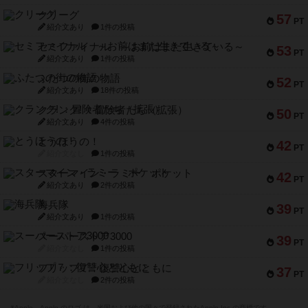
クリーグ
57
PT
紹介文あり
1件の投稿
セミファイナル ～お前はまだ生きている～
53
PT
紹介文あり
1件の投稿
ふたつの街の物語
52
PT
紹介文あり
18件の投稿
クランク! ：冒険者たち（拡張）
50
PT
紹介文あり
4件の投稿
とうほうの！
42
PT
紹介文なし
1件の投稿
スターマイン・ラミー ポケット
42
PT
紹介文あり
2件の投稿
海兵隊
39
PT
紹介文あり
1件の投稿
スーパーストア3000
39
PT
紹介文なし
1件の投稿
フリップ７：復讐心とともに
37
PT
紹介文なし
2件の投稿
※Apple、Apple のロゴ は、米国および他の国々で登録されたApple Inc.の商標です。