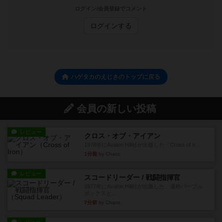
ログイン/会員登録でコメント
ログインする
ハゲタカのえじきのトップに戻る
会員の新しい投稿
レビュー
クロス・オブ・アイアン
1978年にAvalon Hill社が出版した『Cross of Ir...
1分前
by Chaco
レビュー
スコードリーダー / 戦闘指揮官
1977年にAvalon Hill社が出版した、通称パープル
ボックスと...
7分前
by Chaco