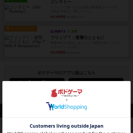
ジンラミー
トランプで遊べる2人対戦の麻雀風ゲームです。
10枚の手札で、同じスーツ...
約13時間前
by OSAっち
ルール/インスト
画像付き
充実
フリップ７：復讐心とともに
概要Flip 7が復活しました――復讐を伴って!オリ
ジナルゲームの楽し...
約13時間前
by jurong
ボドゲーマのアプリ版はこちら
アクセス数 急上昇中
リワイルド：サウスアメリカ
552
PT
紹介文なし
2件の投稿