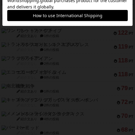
マーケットフレッシュ
170
PT
紹介文あり
1件の投稿
ファイアー・ブルズ / 火牛陣
141
PT
紹介文なし
1件の投稿
ワン・トゥ・ファイブ
122
PT
紹介文あり
1件の投稿
トランスオリエント・エクスプレス
119
PT
紹介文なし
1件の投稿
フラットアイアン
118
PT
紹介文なし
2件の投稿
エコーズ・オブ・タイム
118
PT
紹介文なし
8件の投稿
南北戦争
79
PT
紹介文あり
1件の投稿
キャプテン・フリップ：イスラ・ボンバ
72
PT
紹介文なし
2件の投稿
メメントオンラインタクティクス
70
PT
紹介文あり
4件の投稿
パーミッド
68
PT
紹介文なし
1件の投稿