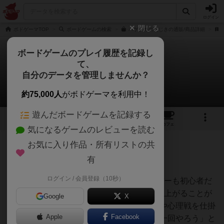
ログイン
閉じる
ボドゲーマTOP
ボードゲームの検索
ハゲタカのえじきの通販/商品詳細
ボードゲームのプレイ履歴を記録し
て、
ハゲタカのえじき
自分のデータを管理しませんか？
くりねこさんのレビュー
約75,000人
がボドゲーマを利用中！
遊んだボードゲームを記録する
14
9
88
425
トップ
画像
動画
レビュー
カフェ
気になるゲームのレビューを読む
お気に入り作品・所有リストの共
186名
0名
0
7年以上前
有
ログイン / 会員登録（10秒）
家族4名を共にプレイを行った。どのメンバーも初心者だ
ったが説明は3分ほどで終わり、かなり盛り上がることが
Google
X
できた。慣れてくると捨てる試合を作る人や心理戦を仕掛
Apple
Facebook
ける人が出現しより盛り上がった。「もう一回やろう」と