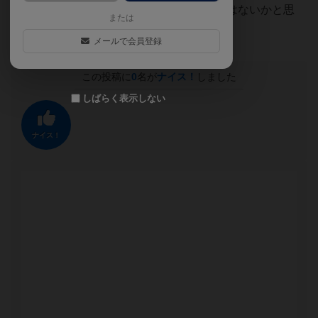
何度もプレイできるのが魅力的だったのではないかと思
または
う。初心者から経験者までおすすめです。
メールで会員登録
この投稿に
0
名が
ナイス！
しました
しばらく表示しない
ナイス！