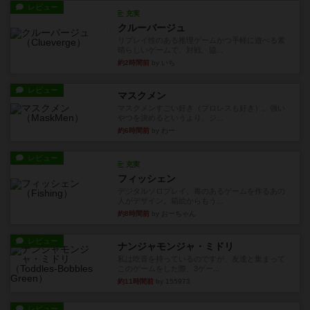
レビュー
充実
クルーバージュ
リプレイ性のある推理ゲームかつ手軽に遊べる素
晴らしいゲームで、対戦、協...
約2時間前
by いち
レビュー
マスクメン
マスクメンすごい好き（プロレスも好き）。強い
やつを決めるというより、ジ...
約6時間前
by わー
レビュー
充実
フィッシェン
デジタルソロプレイ。毒のあるゲームを作るあの
人がデザイン。箱絵からもう...
約8時間前
by おーちゃん
レビュー
ナンジャモンジャ・ミドリ
私は吃音を持っているのですが、友達と集まって
このゲームをした際、3ゲー...
約11時間前
by 155973
レビュー