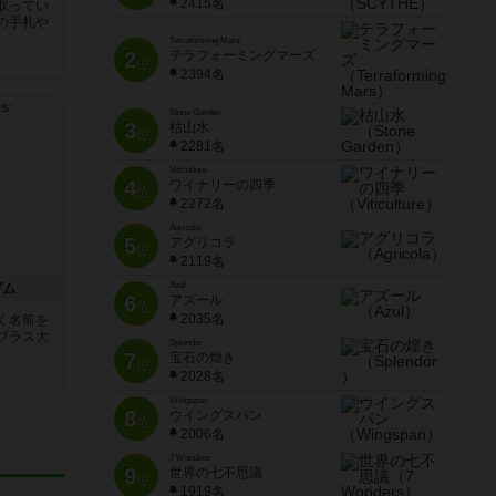
2415名
取ってい
の手札や
Terraforming Mars
2
テラフォーミングマーズ
位
2394名
Stone Garden
3
枯山水
位
2281名
Viticulture
4
ワイナリーの四季
位
2272名
Agricola
5
アグリコラ
位
2119名
ガム
Azul
6
アズール
位
2035名
く名前を
ブラス大
Splendor
7
宝石の煌き
位
2028名
Wingspan
8
ウイングスパン
位
2006名
7 Wonders
9
世界の七不思議
位
1919名