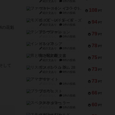
紹介文あり
1件の投稿
ファースト・イン・フライト
108
PT
紹介文あり
3件の投稿
モズビ－ズ・レイダ－ズ
94
PT
紹介文あり
1件の投稿
4の花魁
テンプテーション
79
PT
紹介文なし
2件の投稿
インドネシア
78
PT
紹介文あり
2件の投稿
宵と暁の呪文書
75
PT
紹介文あり
8件の投稿
そして
リスボン・トラム 28
73
PT
紹介文あり
9件の投稿
アマナイト
73
PT
紹介文なし
1件の投稿
ブラヴェスト
66
PT
紹介文なし
1件の投稿
スペクタキュラー
60
PT
紹介文なし
1件の投稿
スモールワールド