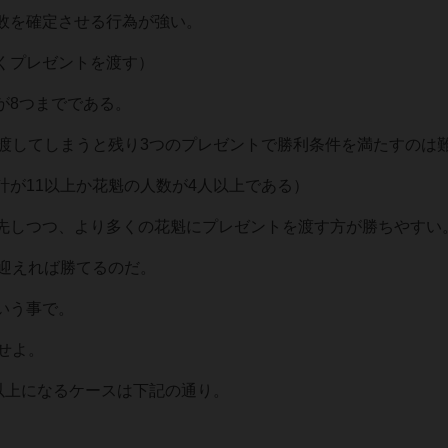
敗を確定させる行為が強い。
くプレゼントを渡す）
が8つまでである。
て渡してしまうと残り3つのプレゼントで勝利条件を満たすのは
計が11以上か花魁の人数が4人以上である）
先しつつ、より多くの花魁にプレゼントを渡す方が勝ちやすい
人迎えれば勝てるのだ。
いう事で。
せよ。
以上になるケースは下記の通り。