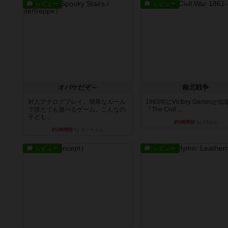
レビュー
レビュー
オバケだぞ～
南北戦争
対人アナログプレイ。簡単なルール
1983年にVictory Gamesが
で誰とでも遊べるゲーム。こんなの
『The Civil ...
子ども...
約5時間前
by Chaco
約1時間前
by おーちゃん
レビュー
レビュー