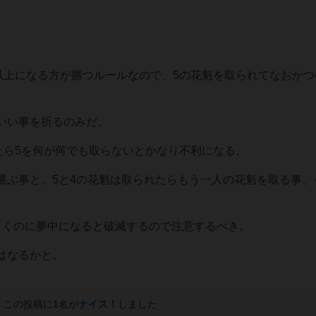
以上になる方が勝つルールなので、5の花魁を取られてなおかつ
いい事を祈るのみだ。
たら5を何が何でも取らないとかなり不利になる。
選ぶ事と、5と4の花魁は取られたらもう一人の花魁を取る事、
引くのに夢中になると破滅するので注意するべき。
はなるかと。
この投稿に
1
名が
ナイス！
しました