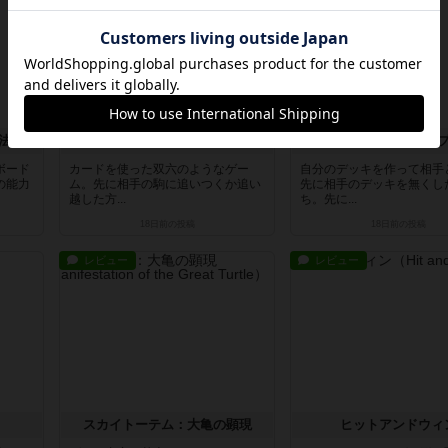
コンペテレ ～ジェレミア魔法学校の工房～
エージェントアベニュー
ウィザーズカッ
ボード
カードを使った双六のようなゲー
自分のデッキを作って相手
の能力
ム。先に相手の駒に追いつくか追い
先に相手のデッキを無くし
越した方...
ち。先に...
18日前
の投稿
18日前
の投稿
レビュー
レビュー
スカイトーテム：大亀の顕現
ヒットアンドウィ