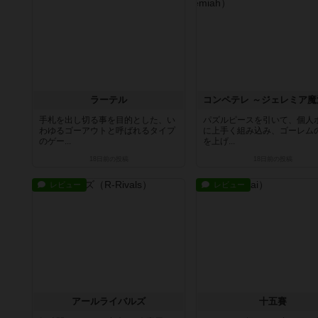
ラーテル
手札を出し切る事を目的とした、い
パズルピースを引いて、個人
わゆるゴーアウトと呼ばれるタイプ
に上手く組み込み、ゴーレム
のゲー...
を上げ...
18日前
の投稿
18日前
の投稿
レビュー
レビュー
アールライバルズ
十五賽