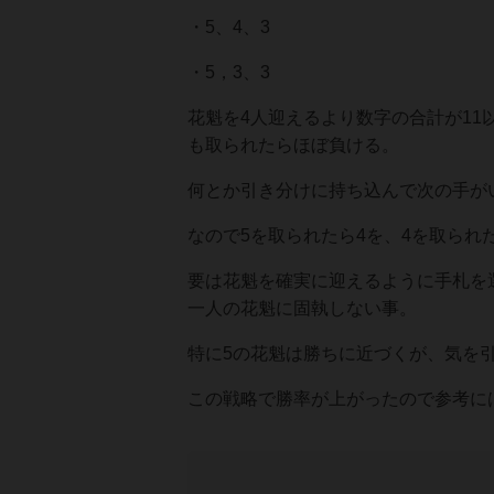
・5、4、3
・5，3、3
花魁を4人迎えるより数字の合計が11
も取られたらほぼ負ける。
何とか引き分けに持ち込んで次の手が
なので5を取られたら4を、4を取られ
要は花魁を確実に迎えるように手札を
一人の花魁に固執しない事。
特に5の花魁は勝ちに近づくが、気を
この戦略で勝率が上がったので参考に