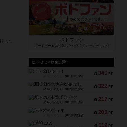
ボドファン
難しい。
ボードゲームに特化したクラウドファンディング
アクセス数 急上昇中
。
コレクト！
340
PT
紹介文なし
1件の投稿
無限まちがいさがし
322
PT
紹介文あり
2件の投稿
ガルフストライク
217
PT
紹介文あり
1件の投稿
クルティボ
203
PT
紹介文なし
1件の投稿
1809
112
PT