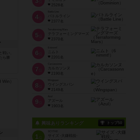
3
位
2528名
Battle Line
4
バトルライン
位
2377名
Terraforming Mars
5
テラフォーミングマーズ
位
2370名
プ
6 nimmt!
6
ニムト
と戦い、
位
2201名
たら勝
Carcassonne
7
カルカソンヌ
位
2190名
Wingspan
8
ウイングスパン
位
2149名
Azul
9
アズール
位
1903名
興味ありランキング
トップ50
SCYTHE
ン
1
サイズ -大鎌戦役-
位