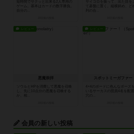
短時間でサクッと出来る2人専用の
サイコロを振って、出た目を
ゲーム。基本はカードの数字勝負。
て碁盤に置く。縦横斜め、ど
自分の...
列の合...
18日前
の投稿
18日前
の投稿
レビュー
レビュー
悪魔崇拝
スポットミーガファー
ソウルとHPを消費して悪魔を召喚
4×4のボードに色んなポーズ
し、先に10点分の悪魔を召喚する
いるサーカスの団員4名を配
か、相...
穴の...
18日前
の投稿
28日前
の投稿
会員の新しい投稿