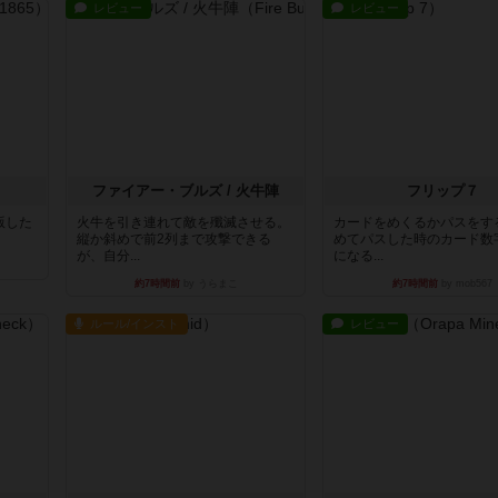
レビュー
レビュー
ファイアー・ブルズ / 火牛陣
フリップ７
出版した
火牛を引き連れて敵を殲滅させる。
カードをめくるかパスをす
縦か斜めで前2列まで攻撃できる
めてパスした時のカード数
が、自分...
になる...
約7時間前
by うらまこ
約7時間前
by mob567
ルール/インスト
レビュー