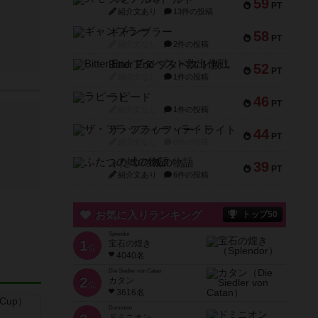
59
PT
紹介文あり
13件の投稿
ギャンブラー
58
PT
紹介文なし
2件の投稿
Bitter End ブタペスト救出作戦
52
PT
紹介文なし
1件の投稿
ラピード
46
PT
紹介文なし
1件の投稿
ザ・フラッフィー・ライト
44
PT
紹介文なし
0件の投稿
ふたつの城の物語
39
PT
紹介文あり
6件の投稿
お気に入りランキング
トップ50
Splendor
1
宝石の煌き
位
4040名
Die Siedler von Catan
2
カタン
位
3616名
Dominion
ドミニオン