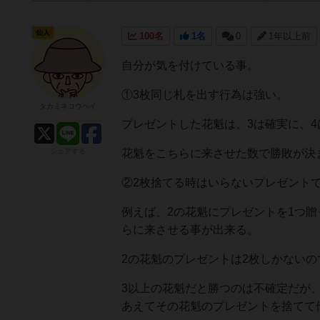
仙人
100名
1名
0
1年以上前
自分が気を付けている事。
①3枚同じ札を出す行為は強い。
タカミネコウヘイ
プレゼントした花魁は、3は確実に、4
シェアする
花魁をこちらに来させた数で勝敗が決
②2枚捨てる時はいらないプレゼント
例えば、2の花魁にプレゼントを1つ
らに来させる事が出来る。
2の花魁のプレゼントは2枚しかない
3以上の花魁だと勝つのは不確定だが
あえてその花魁のプレゼントを捨てて