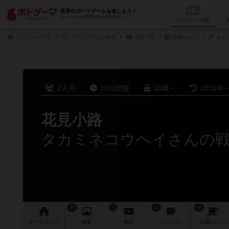
世界のボードゲームを楽しもう！
ボードゲーム専門の総合情報サイト
データベース
検
ボドゲーマTOP
ボードゲームの検索
花見小路
戦略やコツ
タカ
2人用
15分前後
10歳～
2016年
花見小路
タカミネコウヘイさんの
17
1
11
49
ゲーム
トップ
画像
動画
レビュー
店舗/
カフェ