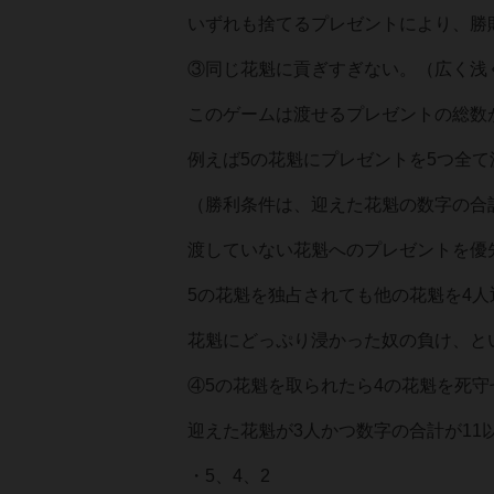
いずれも捨てるプレゼントにより、勝
③同じ花魁に貢ぎすぎない。（広く浅
このゲームは渡せるプレゼントの総数
例えば5の花魁にプレゼントを5つ全
（勝利条件は、迎えた花魁の数字の合
渡していない花魁へのプレゼントを優
5の花魁を独占されても他の花魁を4
花魁にどっぷり浸かった奴の負け、と
④5の花魁を取られたら4の花魁を死守
迎えた花魁が3人かつ数字の合計が11
・5、4、2