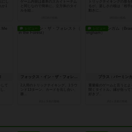
上にし
ゲーム内容は基本のスカイトーテム
トリックテイキングの形を
れか1
と同じなので簡単に。立方体のタイ
るが、楽しさの核は「相手
ルを組...
動きに...
18日前
の投稿
18日前
の投稿
レビュー
レビュー
！
フォックス・イン・ザ・フォレスト
ブラス：バーミン
をして
2人用のトリックテイキング。1ラウ
重量級のゲームと言うとよ
置し、
ンド13ターン、カードを出し合い、
聞くタイトル。縁が合って
勝...
好きプ...
約1ヶ月前
の投稿
約1ヶ月前
の投稿