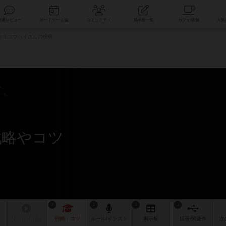
索
新着レビュー
ボードゲーム会
コミュニティ
掲示板一覧
ミネコウヘイさんの投稿
～
戦略やコツ
2
1
1
1
リプレイ
日記
戦略
・コツ
ルール
/インスト
掲示板
拡張/関連
作
次