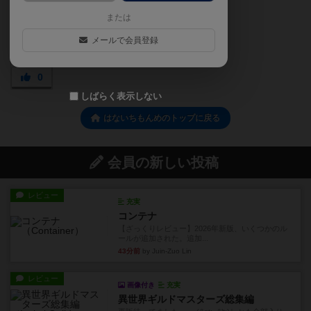
または
メールで会員登録
0
しばらく表示しない
はないちもんめのトップに戻る
会員の新しい投稿
レビュー
充実
コンテナ
【ざっくりレビュー】2026年新版、いくつかのル
ールが追加された。追加...
43分前
by Juin-Zuo Lin
レビュー
画像付き
充実
異世界ギルドマスターズ総集編