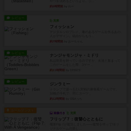
やつを決めるというより、ジ...
約6時間前
by わー
レビュー
充実
フィッシェン
デジタルソロプレイ。毒のあるゲームを作るあの
人がデザイン。箱絵からもう...
約7時間前
by おーちゃん
レビュー
ナンジャモンジャ・ミドリ
私は吃音を持っているのですが、友達と集まって
このゲームをした際、3ゲー...
約11時間前
by 155973
レビュー
ジンラミー
トランプで遊べる2人対戦の麻雀風ゲームです。
10枚の手札で、同じスーツ...
約12時間前
by OSAっち
ルール/インスト
画像付き
充実
フリップ７：復讐心とともに
概要Flip 7が復活しました――復讐を伴って!オリ
ジナルゲームの楽し...