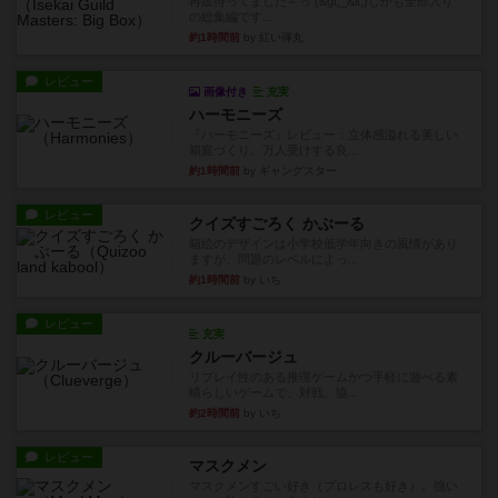
再販待ってました～っ (&gt;_&lt;)しかも全部入り
の総集編です...
約1時間前
by 紅い弾丸
レビュー
画像付き
充実
ハーモニーズ
『ハーモニーズ』レビュー：立体感溢れる美しい
箱庭づくり。万人受けする良...
約1時間前
by ギャングスター
レビュー
クイズすごろく かぶーる
箱絵のデザインは小学校低学年向きの風情があり
ますが、問題のレベルによっ...
約1時間前
by いち
レビュー
充実
クルーバージュ
リプレイ性のある推理ゲームかつ手軽に遊べる素
晴らしいゲームで、対戦、協...
約2時間前
by いち
レビュー
マスクメン
マスクメンすごい好き（プロレスも好き）。強い