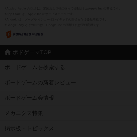
※Apple、Apple のロゴ は、米国および他の国々で登録されたApple Inc.の商標です。
※App Store は、Apple Inc.のサービスマークです。
※Android は、グーグル インコーポレイテッドの商標または登録商標です。
※Google Play とそのロゴは、Google Inc.の商標または登録商標です。
ボドゲーマTOP
ボードゲームを検索する
ボードゲームの新着レビュー
ボードゲーム会情報
メカニクス特集
掲示板・トピックス