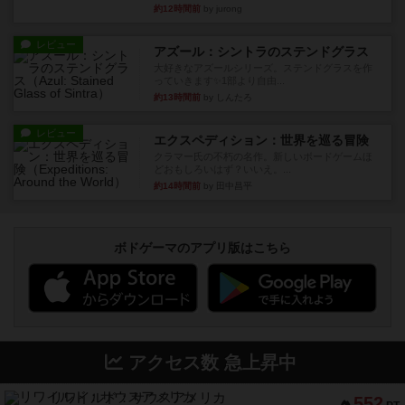
約12時間前
by jurong
レビュー
アズール：シントラのステンドグラス
大好きなアズールシリーズ。ステンドグラスを作
っていきます✨1部より自由...
約13時間前
by しんたろ
レビュー
エクスペディション：世界を巡る冒険
クラマー氏の不朽の名作。新しいボードゲームほ
どおもしろいはず？いいえ。...
約14時間前
by 田中昌平
ボドゲーマのアプリ版はこちら
アクセス数 急上昇中
リワイルド：サウスアメリカ
552