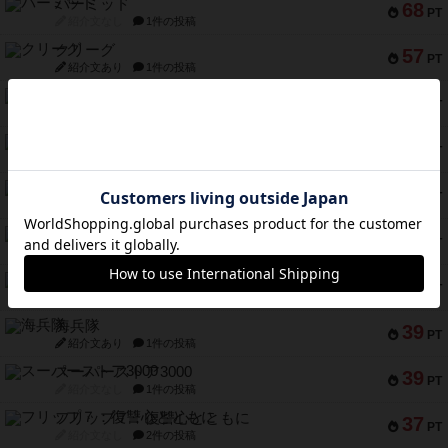
パーミッド
68
PT
紹介文なし
1件の投稿
クリーグ
57
PT
紹介文あり
1件の投稿
セミファイナル ～お前はまだ生きている～
53
PT
紹介文あり
1件の投稿
ふたつの街の物語
52
PT
紹介文あり
18件の投稿
クランク! ：冒険者たち（拡張）
50
PT
紹介文あり
4件の投稿
とうほうの！
42
PT
紹介文なし
1件の投稿
スターマイン・ラミー ポケット
42
PT
紹介文あり
2件の投稿
海兵隊
39
PT
紹介文あり
1件の投稿
スーパーストア3000
39
PT
紹介文なし
1件の投稿
フリップ７：復讐心とともに
37
PT
紹介文なし
2件の投稿