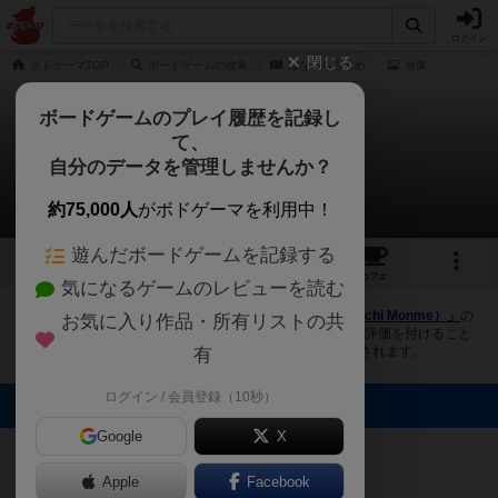
ログイン
閉じる
ボドゲーマTOP
ボードゲームの検索
はないちもんめ
画像
ボードゲームのプレイ履歴を記録し
て、
はないちもんめ
自分のデータを管理しませんか？
1件の画像
約75,000人
がボドゲーマを利用中！
遊んだボードゲームを記録する
1
1
3
トップ
画像
動画
レビュー
カフェ
気になるゲームのレビューを読む
ボドゲーマにログインすると、
「はないちもんめ（Hana Ichi Monme）」
の
お気に入り作品・所有リストの共
画像をアップロード出来たり、他のユーザーの投稿画像に評価を付けること
ができます。また、トップ6の画像は様々なページで表示されます。
有
ログイン / 会員登録（10秒）
トップに表示される画像
Google
X
まつなが
Apple
Facebook