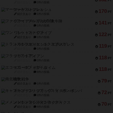
PT
紹介文なし
2件の投稿
マーケットフレッシュ
170
PT
紹介文あり
1件の投稿
ファイアー・ブルズ / 火牛陣
141
PT
紹介文なし
1件の投稿
ワン・トゥ・ファイブ
122
PT
紹介文あり
1件の投稿
トランスオリエント・エクスプレス
119
PT
紹介文なし
1件の投稿
フラットアイアン
118
PT
紹介文なし
2件の投稿
エコーズ・オブ・タイム
118
PT
紹介文なし
8件の投稿
南北戦争
79
PT
紹介文あり
1件の投稿
キャプテン・フリップ：イスラ・ボンバ
72
PT
紹介文なし
2件の投稿
メメントオンラインタクティクス
70
PT
紹介文あり
4件の投稿