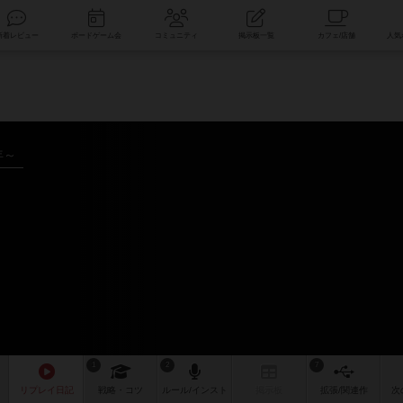
索
新着レビュー
ボードゲーム会
コミュニティ
掲示板一覧
年～
1
2
7
リプレイ
日記
戦略
・コツ
ルール
/インスト
掲示板
拡張/関連
作
次