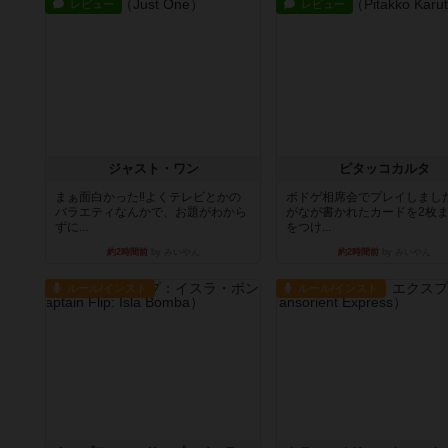
レビュー
レビュー
ジャスト・ワン
ピタッコカルタ
まぁ面白かった‼️よくテレビとかの
ボドゲ相席会でプレイしまし
バラエティなんかで、お題がわから
がなが書かれたカードを2枚
ずに...
をつけ...
約2時間前
by みいやん
約2時間前
by みいやん
ルール/インスト
ルール/インスト