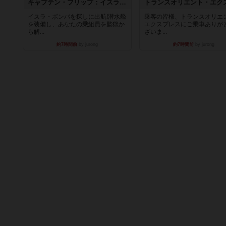
キャプテン・フリップ：イスラ・ボンバ
イスラ・ボンバを探しに出航!潜水艦
乗客の皆様、トランスオリエ
を装備し、あなたの乗組員を監獄か
エクスプレスにご乗車ありが
ら解...
ざいま...
約7時間前
by jurong
約7時間前
by jurong