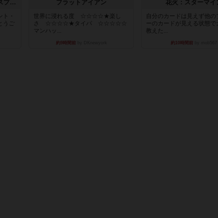
トランスオリエント・エクスプレス
フラットアイアン
花火：スターマイ
ント・
世界に浸れる度 ☆☆☆☆★楽し
自分のカードは見えず他の
とうご
さ ☆☆☆☆★タイパ ☆☆☆☆☆
ーのカードが見える状態で
マンハッ...
教えた...
約9時間前
by DKnewyork
約10時間前
by mob567