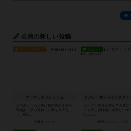
会員の新しい投稿
ルール/インスト
レビュー
マーケットフレッシュ
メメントオンラインタクテ
目的あなたの店先に農産物の木箱を
どんどん物量が増えて大変に
戦略的に積み重ねて在庫を最大化
いく押し付け合いが楽しいゲ
し、競合...
り上が...
13分前
by jurong
33分前
by nekomanma222