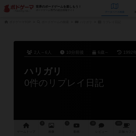
世界のボードゲームを楽しもう！
ボードゲーム専門の総合情報サイト
データベース
検
ボドゲーマTOP
ボードゲームの検索
ハリガリ
リプレイ日記
2人～6人
10分前後
6歳～
1992
ハリガリ
0件のリプレイ日記
8
5
13
161
ゲーム
トップ
画像
動画
レビュー
店舗/
カフェ