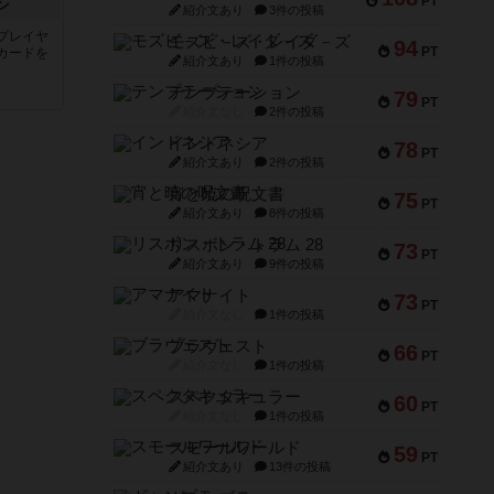
PT
ン
紹介文あり
3件の投稿
プレイヤ
モズビ－ズ・レイダ－ズ
94
PT
カードを
紹介文あり
1件の投稿
テンプテーション
79
PT
紹介文なし
2件の投稿
インドネシア
78
PT
紹介文あり
2件の投稿
宵と暁の呪文書
75
PT
紹介文あり
8件の投稿
リスボン・トラム 28
73
PT
紹介文あり
9件の投稿
アマナイト
73
PT
紹介文なし
1件の投稿
ブラヴェスト
66
PT
紹介文なし
1件の投稿
スペクタキュラー
60
PT
紹介文なし
1件の投稿
スモールワールド
59
PT
紹介文あり
13件の投稿