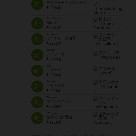
2
テラフォーミングマーズ
位
2394名
Stone Garden
3
枯山水
位
2281名
Viticulture
4
ワイナリーの四季
位
2272名
Agricola
5
アグリコラ
位
2120名
Azul
6
アズール
位
2034名
Splendor
7
宝石の煌き
位
2028名
Wingspan
8
ウイングスパン
位
2006名
7 Wonders
9
世界の七不思議
位
1919名
※Apple、Apple のロゴ は、米国および他の国々で登録された