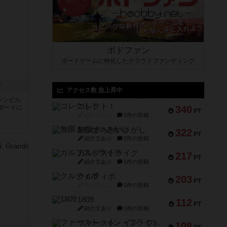
ボドファン
ボードゲームに特化したクラウドファンディング
ン
アクセス数 急上昇中
ジンビル
コレクト！
ボードに
340
PT
紹介文なし
1件の投稿
無限まちがいさがし
322
PT
紹介文あり
2件の投稿
ガルフストライク
217
PT
紹介文あり
1件の投稿
クルティボ
203
PT
紹介文なし
1件の投稿
1809
112
PT
紹介文あり
1件の投稿
ファースト・イン・フライト
108