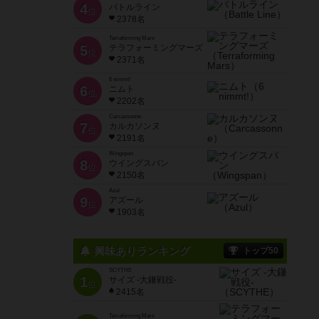
4
バトルライン
位
2378名
Terraforming Mars
5
テラフォーミングマーズ
位
2371名
6 nimmt!
6
ニムト
位
2202名
Carcassonne
7
カルカソンヌ
位
2191名
Wingspan
8
ウイングスパン
位
2150名
Azul
9
アズール
位
1903名
興味ありランキング
トップ50
SCYTHE
1
サイズ -大鎌戦役-
位
2415名
Terraforming Mars