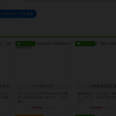
ハリガリのトップに戻る
レビュー
レビュー
ィクス
ヘックメック
ハゲタカのえじ
なって
サイコロゲームです1から5までの数
超有名なゲームですが、初
ーム盛
字と芋虫がかかれたダイス。これを
イしました。1から15まで
振っ...
がプ...
約2時間前
by みいやん
約2時間前
by みいやん