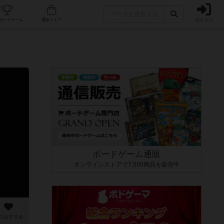
ログイン
カフェ/店舗
人気ボードゲーム
通販ストア
ボードゲーム通販
オンラインストアで7,500商品を販売中
のおすすめ