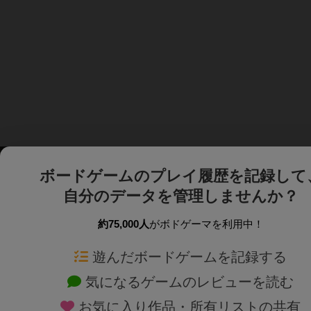
ボードゲームのプレイ履歴を記録して
自分のデータを管理しませんか？
約75,000人
がボドゲーマを利用中！
ボドゲーマTOP
ボードゲーム通販
遊んだボードゲームを記録する
気になるゲームのレビューを読む
ボードゲームを検索する
新作・再入荷情報
お気に入り作品・所有リストの共有
ボードゲームの新着レビュー
定番ボードゲームの通販