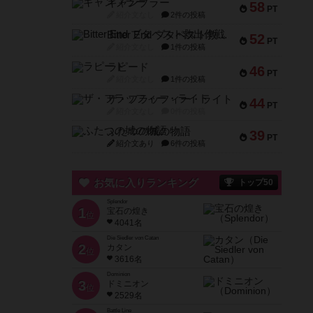
ギャンブラー
58
PT
紹介文なし
2件の投稿
Bitter End ブタペスト救出作戦
52
PT
紹介文なし
1件の投稿
ラピード
46
PT
紹介文なし
1件の投稿
ザ・フラッフィー・ライト
44
PT
紹介文なし
0件の投稿
ふたつの城の物語
39
PT
紹介文あり
6件の投稿
お気に入りランキング
トップ50
Splendor
1
宝石の煌き
位
4041名
Die Siedler von Catan
2
カタン
位
3616名
Dominion
3
ドミニオン
位
2529名
Battle Line