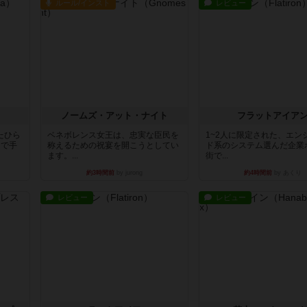
ルール/インスト
レビュー
ノームズ・アット・ナイト
フラットアイア
たひら
ベネボレンス女王は、忠実な臣民を
1~2人に限定された、エン
まで手
称えるための祝宴を開こうとしてい
ド系のシステム選んだ企業
ます。...
街で...
約3時間前
by jurong
約4時間前
by あくり
レビュー
レビュー