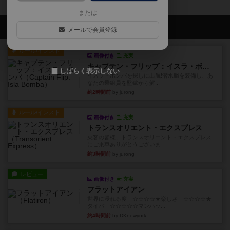
または
会員の新しい投稿
メールで会員登録
ルール/インスト
画像付き
充実
キャプテン・フリップ：イスラ・ボンバ
しばらく表示しない
イスラ・ボンバを探しに出航!潜水艦を装備し、あ
なたの乗組員を監獄から解...
約2時間前
by jurong
ルール/インスト
画像付き
充実
トランスオリエント・エクスプレス
乗客の皆様、トランスオリエント・エクスプレス
にご乗車ありがとうございま...
約3時間前
by jurong
レビュー
画像付き
充実
フラットアイアン
世界に浸れる度 ☆☆☆☆★楽しさ ☆☆☆☆★
タイパ ☆☆☆☆☆マンハッ...
約4時間前
by DKnewyork