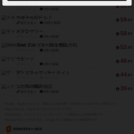
スペクタキュラー
60
PT
紹介文なし
1件の投稿
スモールワールド
59
PT
紹介文あり
13件の投稿
ギャンブラー
58
PT
紹介文なし
2件の投稿
Bitter End ブタペスト救出作戦
52
PT
紹介文なし
1件の投稿
ラピード
46
PT
紹介文なし
1件の投稿
ザ・フラッフィー・ライト
44
PT
紹介文なし
0件の投稿
ふたつの城の物語
39
PT
紹介文あり
6件の投稿
※Apple、Apple のロゴ は、米国および他の国々で登録されたApple Inc.の商標です。
※App Store は、Apple Inc.のサービスマークです。
※Android は、グーグル インコーポレイテッドの商標または登録商標です。
※Google Play とそのロゴは、Google Inc.の商標または登録商標です。