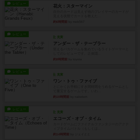
レビュー
花火：スターマイン
自分のカードは見えず他のプレイヤーのカードが
見える状態でカードを教えた...
約6時間前
by mob567
レビュー
充実
アンダー・ザ・テーブラー
笑えるバカゲームを集めているライトゲーマーと
してのレビューです。正体隠...
約8時間前
by toyota
レビュー
充実
ワン・トゥ・ファイブ
とにかくお手軽にすき間時間をうめるゲームとし
て重宝するゲームです。いわ...
約10時間前
by nabekoh
レビュー
充実
エコーズ・オブ・タイム
カードゲームにファイナルファンタジーのアクテ
ィブタイムバトル（もしくは...
約14時間前
by ジェイとと