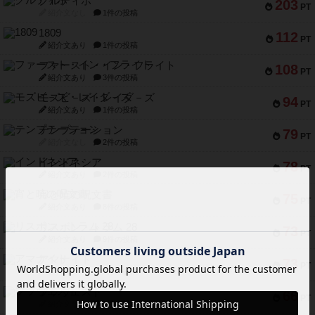
クルティボ
203
PT
紹介文なし
1件の投稿
1809
112
PT
紹介文あり
1件の投稿
ファースト・イン・フライト
108
PT
紹介文あり
3件の投稿
モズビ－ズ・レイダ－ズ
94
PT
紹介文あり
1件の投稿
テンプテーション
79
PT
紹介文なし
2件の投稿
インドネシア
78
PT
紹介文あり
2件の投稿
宵と暁の呪文書
75
PT
紹介文あり
8件の投稿
リスボン・トラム 28
73
PT
紹介文あり
9件の投稿
アマナイト
73
PT
紹介文なし
1件の投稿
ブラヴェスト
66
PT
紹介文なし
1件の投稿