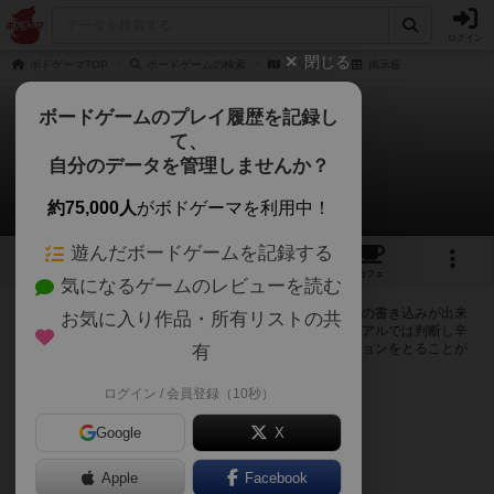
ログイン
閉じる
ボドゲーマTOP
ボードゲームの検索
ハリガリ
掲示板
ボードゲームのプレイ履歴を記録し
て、
ハリガリ
自分のデータを管理しませんか？
0件の掲示板
約75,000人
がボドゲーマを利用中！
遊んだボードゲームを記録する
8
5
13
161
トップ
画像
動画
レビュー
カフェ
気になるゲームのレビューを読む
ログインするとハリガリに関する掲示板の作成やコメントの書き込みが出来
お気に入り作品・所有リストの共
るようになります。ルールの疑問やエラッタ情報、マニュアルでは判断し辛
い曖昧な表記等について会員同士で自由にコミュニケーションをとることが
有
出来ます。
ログイン / 会員登録（10秒）
ログイン/無料会員登録
Google
X
Apple
Facebook
ハリガリのトップに戻る