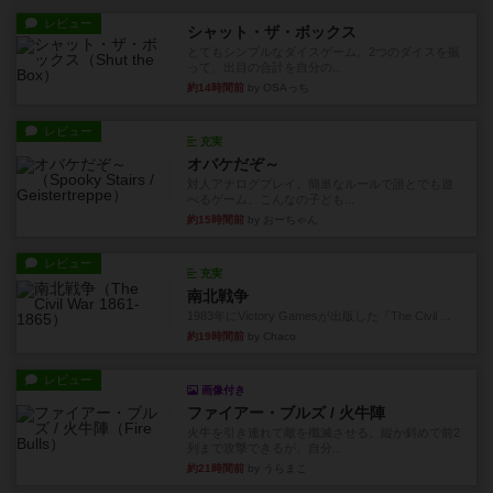
レビュー
シャット・ザ・ボックス
とてもシンプルなダイスゲーム。2つのダイスを振
って、出目の合計を自分の...
約14時間前
by OSAっち
レビュー
充実
オバケだぞ～
対人アナログプレイ。簡単なルールで誰とでも遊
べるゲーム。こんなの子ども...
約15時間前
by おーちゃん
レビュー
充実
南北戦争
1983年にVictory Gamesが出版した『The Civil ...
約19時間前
by Chaco
レビュー
画像付き
ファイアー・ブルズ / 火牛陣
火牛を引き連れて敵を殲滅させる。縦か斜めで前2
列まで攻撃できるが、自分...
約21時間前
by うらまこ