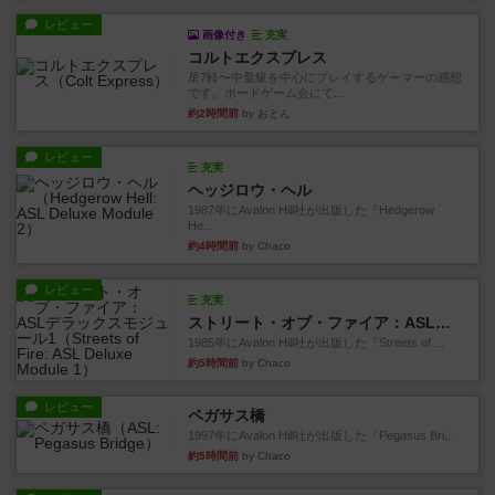
レビュー
画像付き
充実
コルトエクスプレス
星7軽〜中量級を中心にプレイするゲーマーの感想
です。ボードゲーム会にて...
約2時間前
by おとん
レビュー
充実
ヘッジロウ・ヘル
1987年にAvalon Hill社が出版した『Hedgerow
He...
約4時間前
by Chaco
レビュー
充実
ストリート・オブ・ファイア：ASLデラックスモジュール1
1985年にAvalon Hill社が出版した『Streets of ...
約5時間前
by Chaco
レビュー
ペガサス橋
1997年にAvalon Hill社が出版した『Pegasus Bri...
約5時間前
by Chaco