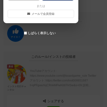
3分弱あります。
または
メールで会員登録
この投稿に
0
名が
ナイス！
しました
しばらく表示しない
ナイス！
このルール/インストの投稿者
勇者
YouTubeアカウント:
https://www.youtube.com/@boardgame_rule Twitter
アカウント: https://twitter.com/inst00865168?
t=qPFgawXqCRnkMPwK68THSw&s=09 説明...
インスト代行チャ
ンネル
シェアする