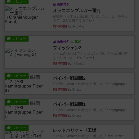
レビュー
画像付き
オラニエンブルガー運河
存在をうっすらと認識していたけど、セールやっ
てて、2人専用でワカプレと...
約5時間前
by みいやん
レビュー
画像付き
充実
フィッシェン2
ゲームの流れはフィッシェンだが、ゲーム開始時
はペリカンとエビの2スート...
約6時間前
by うらまこ
レビュー
パイパー戦闘団2
1996年にAvalon Hill社が出版した『Kampfgruppe...
約6時間前
by Chaco
レビュー
パイパー戦闘団1
1993年にAvalon Hill社が出版した『Kampfgruppe...
約6時間前
by Chaco
レビュー
レッドバリケ－ド工場
1989年にAvalon Hill社が出版した『Red Barrica...