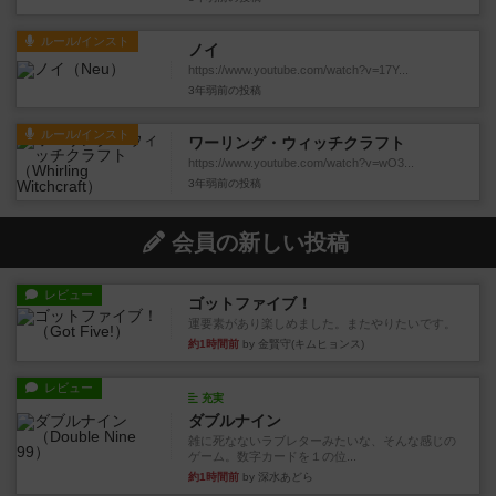
ルール/インスト
ノイ
https://www.youtube.com/watch?v=17Y...
3年弱前
の投稿
ルール/インスト
ワーリング・ウィッチクラフト
https://www.youtube.com/watch?v=wO3...
3年弱前
の投稿
会員の新しい投稿
レビュー
ゴットファイブ！
運要素があり楽しめました。またやりたいです。
約1時間前
by 金賢守(キムヒョンス)
レビュー
充実
ダブルナイン
雑に死なないラブレターみたいな、そんな感じの
ゲーム。数字カードを１の位...
約1時間前
by 深水あどら