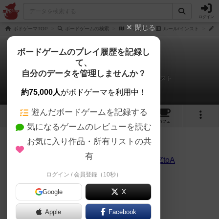
ログイン
閉じる
ボドゲーマTOP
ボードゲームの検索
ハリガリ
ルール/インスト
ボードゲームのプレイ履歴を記録し
て、
ハリガリ
自分のデータを管理しませんか？
インスト代行チャンネルさんのルール/インスト
約75,000人
がボドゲーマを利用中！
遊んだボードゲームを記録する
8
5
13
162
トップ
画像
動画
レビュー
カフェ
気になるゲームのレビューを読む
お気に入り作品・所有リストの共
49名
0名
0
約3年前
有
https://www.youtube.com/watch?v=gJEpZfTZtoA
ログイン / 会員登録（10秒）
Google
X
ハリガリのルール説明動画です。
Apple
Facebook