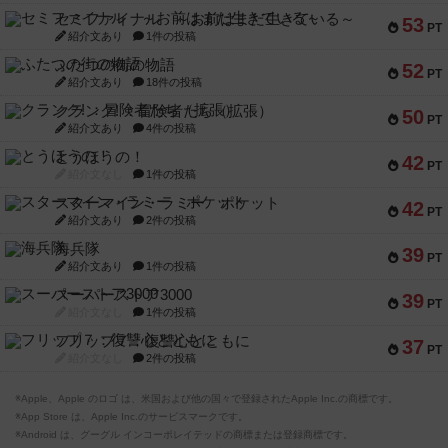
セミファイナル ～お前はまだ生きている～
53
PT
紹介文あり
1件の投稿
ふたつの街の物語
52
PT
紹介文あり
18件の投稿
クランク! ：冒険者たち（拡張）
50
PT
紹介文あり
4件の投稿
とうほうの！
42
PT
紹介文なし
1件の投稿
スターマイン・ラミー ポケット
42
PT
紹介文あり
2件の投稿
海兵隊
39
PT
紹介文あり
1件の投稿
スーパーストア3000
39
PT
紹介文なし
1件の投稿
フリップ７：復讐心とともに
37
PT
紹介文なし
2件の投稿
※Apple、Apple のロゴ は、米国および他の国々で登録されたApple Inc.の商標です。
※App Store は、Apple Inc.のサービスマークです。
※Android は、グーグル インコーポレイテッドの商標または登録商標です。