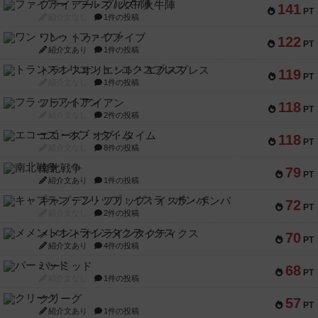
ファイアー・ブルズ / 火牛陣
141
PT
紹介文なし
1件の投稿
ワン・トゥ・ファイブ
122
PT
紹介文あり
1件の投稿
トランスオリエント・エクスプレス
119
PT
紹介文なし
1件の投稿
フラットアイアン
118
PT
紹介文なし
2件の投稿
エコーズ・オブ・タイム
118
PT
紹介文なし
8件の投稿
南北戦争
79
PT
紹介文あり
1件の投稿
キャプテン・フリップ：イスラ・ボンバ
72
PT
紹介文なし
2件の投稿
メメントオンラインタクティクス
70
PT
紹介文あり
4件の投稿
パーミッド
68
PT
紹介文なし
1件の投稿
クリーグ
57
PT
紹介文あり
1件の投稿