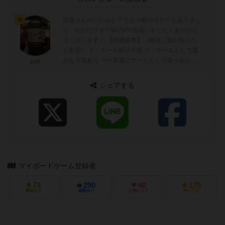
読者さんのいいねとアクセス数のモチベもありまし
神
て、おかげさまで50万PV達成しました！ありがと
うございます！ 【評価基準】（随時、気が向いた
ら更新） １：ルール解読不能 ２：ゲームとして重
大な欠陥あり 〜〜普通にゲームとして遊べるかど
白州
うかの境目〜〜 ...
シェアする
マイボードゲーム登録者
73
290
40
179
興味あり
経験あり
お気に入り
持ってる