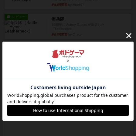
約14時間前
by mob567
レビュー
海兵隊
1988年にVictory Gamesが出版した
『Leathernec...
約14時間前
by Chaco
ルール/インスト
画像付き
充実
パーミッド
おばあちゃんは猫が大好きです!しかし、あまりに
も多くの猫を飼っているた...
約14時間前
by jurong
レビュー
画像付き
オラパ・マイン
お気に入りのplayte製です。オラパスペースから
やり、気に入りました...
約15時間前
by くみ