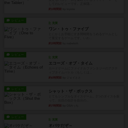
してのレビューです。正体隠...
約1時間前
by toyota
レビュー
充実
ワン・トゥ・ファイブ
とにかくお手軽にすき間時間をうめるゲームとし
て重宝するゲームです。いわ...
約3時間前
by nabekoh
レビュー
充実
エコーズ・オブ・タイム
カードゲームにファイナルファンタジーのアクテ
ィブタイムバトル（もしくは...
約6時間前
by ジェイとと
レビュー
シャット・ザ・ボックス
とてもシンプルなダイスゲーム。2つのダイスを振
って、出目の合計を自分の...
約7時間前
by OSAっち
レビュー
充実
オバケだぞ～