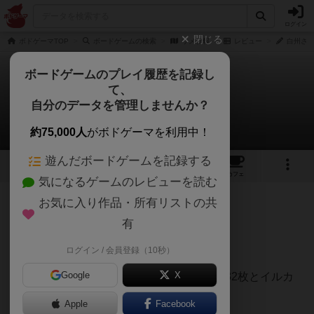
ログイン
閉じる
ボドゲーマTOP
ボードゲームの検索
サメ警報
レビュー
白州さん
ボードゲームのプレイ履歴を記録し
て、
サメ警報
自分のデータを管理しませんか？
白州さんのレビュー
約75,000人
がボドゲーマを利用中！
遊んだボードゲームを記録する
4
5
20
トップ
画像
動画
レビュー
カフェ
気になるゲームのレビューを読む
お気に入り作品・所有リストの共
345名
1名
0
8年以上前
有
レーティングが非公開に設定されたユーザー
5/10
ログイン / 会員登録（10秒）
Google
X
カードが64枚あるのに、内容は衝撃のサメ32枚とイルカ
32枚の２種類しかないカードゲーム。
Apple
Facebook