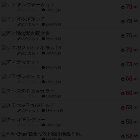
テンプテーション
79
PT
紹介文なし
2件の投稿
インドネシア
78
PT
紹介文あり
2件の投稿
宵と暁の呪文書
75
PT
紹介文あり
8件の投稿
リスボン・トラム 28
73
PT
紹介文あり
9件の投稿
アマナイト
73
PT
紹介文なし
1件の投稿
ブラヴェスト
66
PT
紹介文なし
1件の投稿
スペクタキュラー
60
PT
紹介文なし
1件の投稿
スモールワールド
59
PT
紹介文あり
13件の投稿
ギャンブラー
58
PT
紹介文なし
2件の投稿
Bitter End ブタペスト救出作戦
52
PT
紹介文なし
1件の投稿