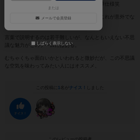
しかもイラストが全部違うという無駄に豪華仕様笑
または
それで、ゲームになるのか？と思いきや、これが意外でな
メールで会員登録
っている。
言葉で説明するのは若干難しいが、なんともいえない不思
しばらく表示しない
議な魅力がこのゲームにはある。
むちゃくちゃ面白いかといわれると微妙だが、この不思議
な空気を味わってみたい人にはオススメ。
この投稿に
1
名が
ナイス！
しました
ナイス！
このレビューの投稿者