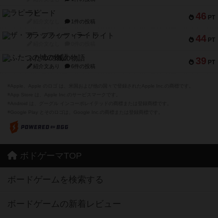
ラピード
46
PT
紹介文なし
1件の投稿
ザ・フラッフィー・ライト
44
PT
紹介文なし
0件の投稿
ふたつの城の物語
39
PT
紹介文あり
6件の投稿
※Apple、Apple のロゴ は、米国および他の国々で登録されたApple Inc.の商標です。
※App Store は、Apple Inc.のサービスマークです。
※Android は、グーグル インコーポレイテッドの商標または登録商標です。
※Google Play とそのロゴは、Google Inc.の商標または登録商標です。
ボドゲーマTOP
ボードゲームを検索する
ボードゲームの新着レビュー