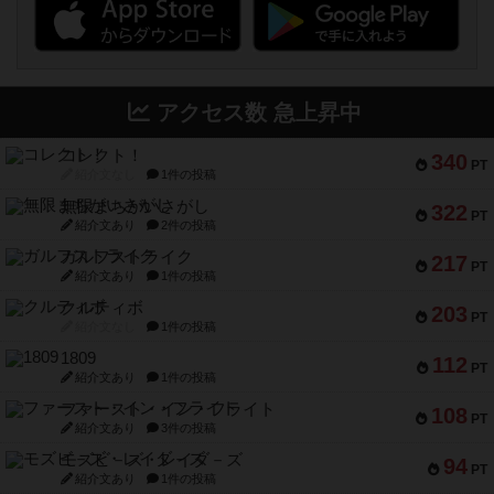
アクセス数 急上昇中
コレクト！
340
PT
紹介文なし
1件の投稿
無限まちがいさがし
322
PT
紹介文あり
2件の投稿
ガルフストライク
217
PT
紹介文あり
1件の投稿
クルティボ
203
PT
紹介文なし
1件の投稿
1809
112
PT
紹介文あり
1件の投稿
ファースト・イン・フライト
108
PT
紹介文あり
3件の投稿
モズビ－ズ・レイダ－ズ
94
PT
紹介文あり
1件の投稿