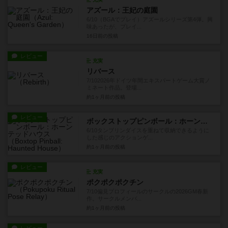
アズール：王妃の庭園
6/10（BGAでプレイ）アズールシリーズ第4弾。興
味あったが、プレイ...
16日前
の投稿
レビュー
充実
リバース
7/102026年ドイツ年間エキスパートゲーム大賞ノ
ミネート作品。登場...
約1ヶ月前
の投稿
レビュー
ボックストップピンボール：ホーンテッドハウス
6/10タンブリンダイスを重ねて収納できるように
した感じのアクションゲ...
約1ヶ月前
の投稿
レビュー
充実
ポクポクポクチン
7/10偏見プロフィールのサークルの2026GM春新
作。サークルメンバ...
約1ヶ月前
の投稿