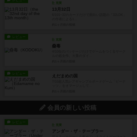
レビュー
充実
13月32日
6/101~32のカードだけで面白い話題の「32LDK」
の作者による1...
約1ヶ月前
の投稿
レビュー
充実
蠱毒
4/10缶のパッケージだけでゲームをつくるサーク
ルの処女作。大量のダイ...
約1ヶ月前
の投稿
レビュー
えだまめの国
7/10超人気レアギャンブルボードゲーム「ピーナ
ッツ」をオマージュして...
約1ヶ月前
の投稿
会員の新しい投稿
レビュー
充実
アンダー・ザ・テーブラー
笑えるバカゲームを集めているライトゲーマーと