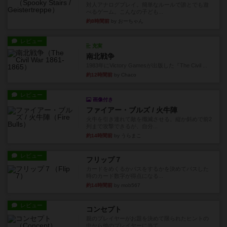
対人アナログプレイ。簡単なルールで誰とでも遊
べるゲーム。こんなの子ども...
約8時間前
by おーちゃん
レビュー
充実
南北戦争
1983年にVictory Gamesが出版した『The Civil ...
約12時間前
by Chaco
レビュー
画像付き
ファイアー・ブルズ / 火牛陣
火牛を引き連れて敵を殲滅させる。縦か斜めで前2
列まで攻撃できるが、自分...
約14時間前
by うらまこ
レビュー
フリップ７
カードをめくるかパスをするかを決めてパスした
時のカード数字が得点になる...
約14時間前
by mob567
レビュー
コンセプト
親のプレイヤーがお題を決めて限られたヒントの
中から他のプレイヤーに当て...