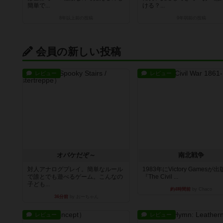
簡単で...
ける？...
8年以上前
の投稿
9年弱前
の投稿
会員の新しい投稿
レビュー
レビュー
オバケだぞ～
南北戦争
対人アナログプレイ。簡単なルール
1983年にVictory Gamesが
で誰とでも遊べるゲーム。こんなの
『The Civil ...
子ども...
約4時間前
by Chaco
36分前
by おーちゃん
レビュー
レビュー