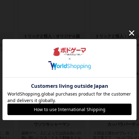
トリックと怪人：オリジナル版
トリックと怪人：オリ
出来
http://boardgame.web-
コツは一言でいえば相手の
い木は
saito.net/phan...
みきること。ただしプレイ
ってい...
8年以上前
の投稿
8年以上前
の投稿
レビュー
レビュー
ウソツキシャーマン
カッパラパーテ
に、急
超軽ゲー。人によっては読み合いの
２回ほど誰かがプレイして
外とい
熱い戦いになることも？動物タイル
目で見てて、ついにプレイ