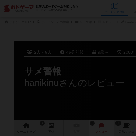
世界のボードゲームを楽しもう！
ボードゲーム専門の総合情報サイト
データベース
検
ボドゲーマTOP
ボードゲームの検索
サメ警報
レビュー
hanik
2人～5人
45分前後
9歳～
2008
サメ警報
hanikinuさんのレビュー
4
5
20
ゲーム
トップ
画像
動画
レビュー
店舗/
カフェ