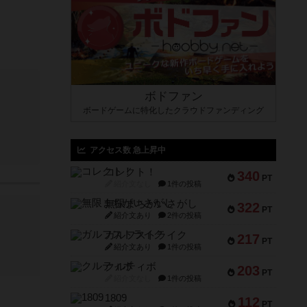
ボドファン
ボードゲームに特化したクラウドファンディング
アクセス数 急上昇中
コレクト！
340
PT
紹介文なし
1件の投稿
無限まちがいさがし
322
PT
紹介文あり
2件の投稿
ガルフストライク
217
PT
紹介文あり
1件の投稿
クルティボ
203
PT
紹介文なし
1件の投稿
1809
112
PT