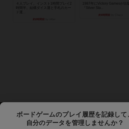
４人プレイ。インスト1時間プレイ2
1987年にVictory Gamesが
時間半。結構ダイス運と手札のカー
『Silver Sta...
ド運...
約8時間前
by Chaco
約8時間前
by oliber
ボードゲームのプレイ履歴を記録して
自分のデータを管理しませんか？