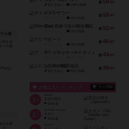
59
PT
紹介文あり
13件の投稿
ギャンブラー
58
PT
紹介文なし
2件の投稿
Bitter End ブタペスト救出作戦
52
PT
紹介文なし
1件の投稿
ジナル版
ラピード
46
心理を読
PT
紹介文なし
1件の投稿
ヤーの握
ザ・フラッフィー・ライト
44
PT
紹介文なし
0件の投稿
ふたつの城の物語
39
PT
紹介文あり
6件の投稿
お気に入りランキング
トップ50
Splendor
1
宝石の煌き
位
4040名
Die Siedler von Catan
2
カタン
ィ
位
3616名
るのを横
Dominion
しまし
ドミニオン