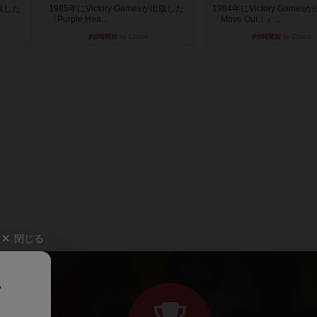
出版した
1985年にVictory Gamesが出版した
1984年にVictory Game
『Purple Hea...
『Move Out！』...
約8時間前
by Chaco
約9時間前
by Chaco
閉じる
、