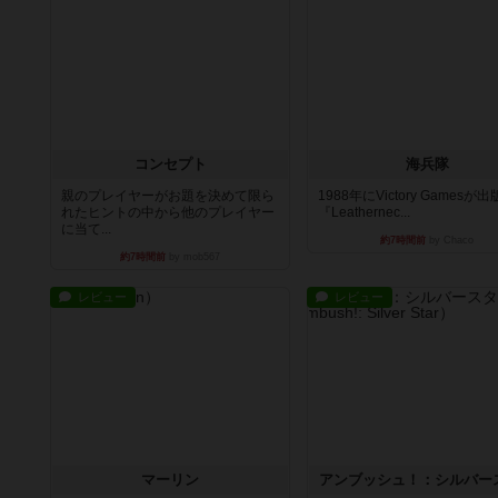
コンセプト
海兵隊
親のプレイヤーがお題を決めて限ら
1988年にVictory Gamesが
れたヒントの中から他のプレイヤー
『Leathernec...
に当て...
約7時間前
by Chaco
約7時間前
by mob567
レビュー
レビュー
マーリン
アンブッシュ！：シルバー