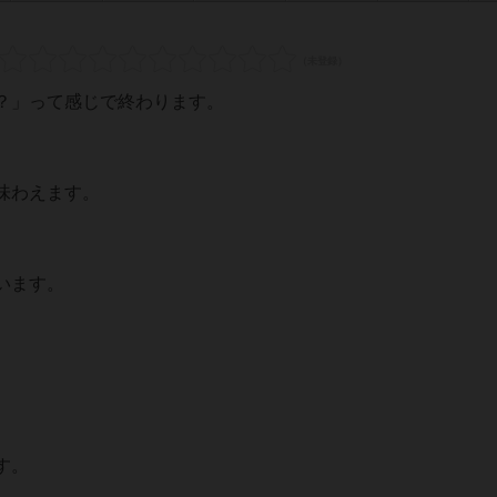
？」って感じで終わります。
味わえます。
います。
。
す。