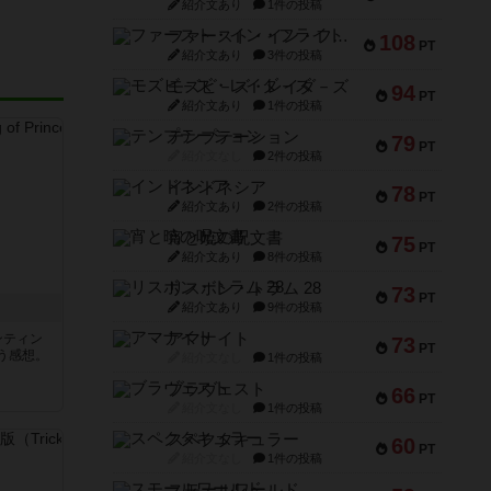
紹介文あり
1件の投稿
ファースト・イン・フライト
108
PT
紹介文あり
3件の投稿
モズビ－ズ・レイダ－ズ
94
PT
紹介文あり
1件の投稿
テンプテーション
79
PT
紹介文なし
2件の投稿
インドネシア
78
PT
紹介文あり
2件の投稿
宵と暁の呪文書
75
PT
紹介文あり
8件の投稿
リスボン・トラム 28
73
PT
紹介文あり
9件の投稿
アマナイト
ンティン
73
PT
う感想。
紹介文なし
1件の投稿
ブラヴェスト
66
PT
紹介文なし
1件の投稿
スペクタキュラー
60
PT
紹介文なし
1件の投稿
スモールワールド