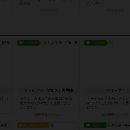
にその...
た！メン...
約9年前
の投稿
約9年前
の投稿
レビュー
レビュー
ファイアー・ブルズ / 火牛陣
フリップ７
出版した
火牛を引き連れて敵を殲滅させる。
カードをめくるかパスをす
縦か斜めで前2列まで攻撃できる
めてパスした時のカード数
が、自分...
になる...
約6時間前
by うらまこ
約6時間前
by mob567
ルール/インスト
レビュー