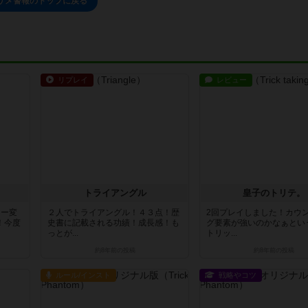
サメ警報のトップに戻る
リプレイ
レビュー
トライアングル
皇子のトリテ。
ター変
２人でトライアングル！４３点！歴
2回プレイしました！カウ
！今度
史書に記載される功績！成長感！も
グ要素が強いのかなぁとい
っとが...
トリッ...
約8年前
の投稿
約8年前
の投稿
ルール/インスト
戦略やコツ