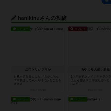
hanikinuさんの投稿
レビュー
リプレイ
ニワトリかラマか
あやつり人形：新版
お札を折れる楽しみ！時短のため、
2人用を初プレイ！キャラク
２０枚使って４人同時に折ることを
えたら飽きずに何度も遊べる
オスス...
3人用...
7年以上前
の投稿
約8年前
の投稿
レビュー
レビュー