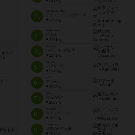
2415名
Terraforming Mars
2
テラフォーミングマーズ
位
2394名
Stone Garden
3
枯山水
位
2281名
Viticulture
4
ワイナリーの四季
位
す。オラパ
2272名
りまし
Agricola
5
アグリコラ
位
2119名
Azul
6
アズール
位
2035名
Splendor
7
宝石の煌き
位
2028名
Wingspan
8
ウイングスパン
位
2006名
7 Wonders
9
世界の七不思議
アウト！
位
1919名