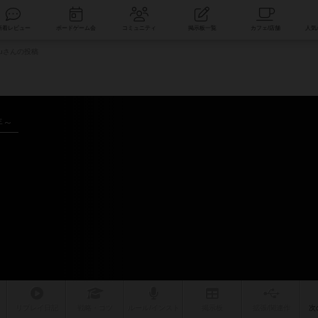
索
新着レビュー
ボードゲーム会
コミュニティ
掲示板一覧
inuさんの投稿
年～
リプレイ
日記
戦略
・コツ
ルール
/インスト
掲示板
拡張/関連
作
次