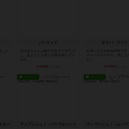
パーミッド
オラパ・マイン
出版した
おばあちゃんは猫が大好きです!しか
お気に入りのplayte製で
し、あまりにも多くの猫を飼ってい
スペースからやり、気に入
るた...
た...
約7時間前
by jurong
約7時間前
by くみ
レビュー
レビュー
スター
アンブッシュ！：パープルハート
アンブッシュ！：ムーブ