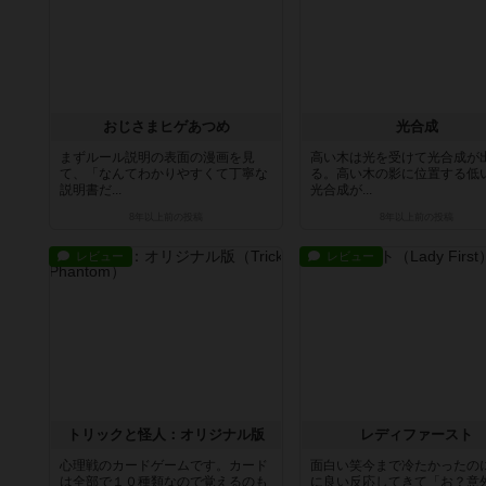
おじさまヒゲあつめ
光合成
まずルール説明の表面の漫画を見
高い木は光を受けて光合成が
て、「なんてわかりやすくて丁寧な
る。高い木の影に位置する低
説明書だ...
光合成が...
8年以上前
の投稿
8年以上前
の投稿
レビュー
レビュー
トリックと怪人：オリジナル版
レディファースト
心理戦のカードゲームです。カード
面白い笑今まで冷たかったの
は全部で１０種類なので覚えるのも
に良い反応してきて「お？意