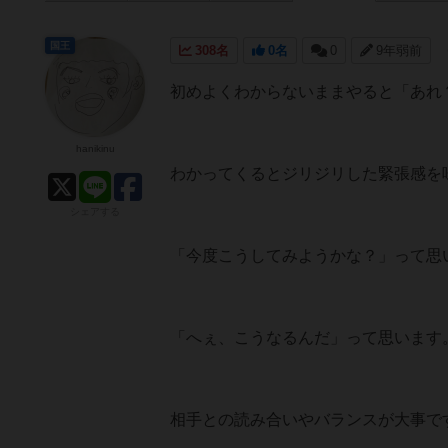
国王
308名
0名
0
9年弱前
初めよくわからないままやると「あれ
hanikinu
わかってくるとジリジリした緊張感を
シェアする
「今度こうしてみようかな？」って思
「へぇ、こうなるんだ」って思います
相手との読み合いやバランスが大事で