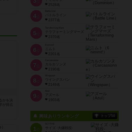
3
位
2528名
Battle Line
4
バトルライン
位
2377名
Terraforming Mars
5
テラフォーミングマーズ
位
2370名
6 nimmt!
6
ニムト
位
2201名
Carcassonne
7
カルカソンヌ
位
2190名
Wingspan
8
ウイングスパン
位
2149名
Azul
9
アズール
位
1903名
るかを決
字が得点
興味ありランキング
トップ50
SCYTHE
1
サイズ -大鎌戦役-
位