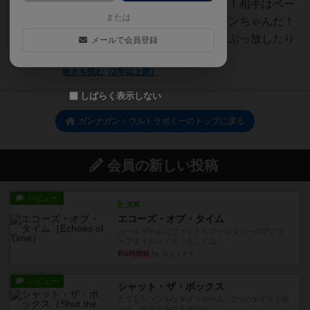
ホウ！そしてソロモードもあるよ！相手はベー
または
スゲームでは不憫キャラだったランちゃんだ！
爆弾魔アイドルとなってナガンをぶっ放したり
メールで会員登録
グレネードを投擲し...
続きを読む（2年以上前）
しばらく表示しない
ガンナガン：ウルトラボミーのトップに戻る
会員の新しい投稿
レビュー
充実
エコーズ・オブ・タイム
カードゲームにファイナルファンタジーのアクテ
ィブタイムバトル（もしくは...
約4時間前
by ジェイとと
レビュー
シャット・ザ・ボックス
とてもシンプルなダイスゲーム。2つのダイスを振
って、出目の合計を自分の...