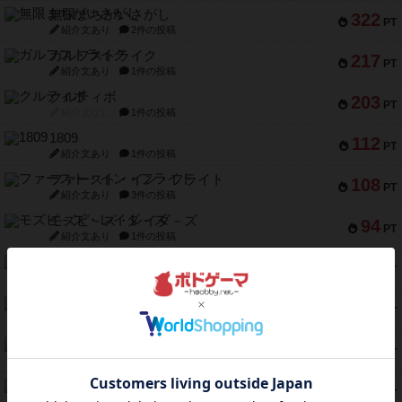
無限まちがいさがし
322
PT
紹介文あり
2件の投稿
ガルフストライク
217
PT
紹介文あり
1件の投稿
クルティボ
203
PT
紹介文なし
1件の投稿
1809
112
PT
紹介文あり
1件の投稿
ファースト・イン・フライト
108
PT
紹介文あり
3件の投稿
モズビ－ズ・レイダ－ズ
94
PT
紹介文あり
1件の投稿
テンプテーション
79
PT
紹介文なし
2件の投稿
インドネシア
78
PT
紹介文あり
2件の投稿
宵と暁の呪文書
75
PT
紹介文あり
8件の投稿
リスボン・トラム 28
73
PT
紹介文あり
9件の投稿