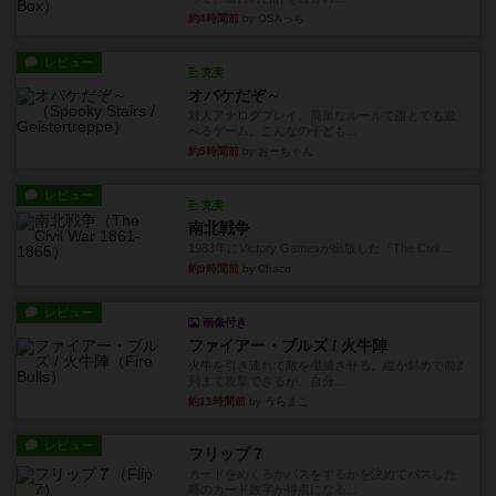
約4時間前
by OSAっち
レビュー
充実
オバケだぞ～
対人アナログプレイ。簡単なルールで誰とでも遊
べるゲーム。こんなの子ども...
約5時間前
by おーちゃん
レビュー
充実
南北戦争
1983年にVictory Gamesが出版した『The Civil ...
約9時間前
by Chaco
レビュー
画像付き
ファイアー・ブルズ / 火牛陣
火牛を引き連れて敵を殲滅させる。縦か斜めで前2
列まで攻撃できるが、自分...
約11時間前
by うらまこ
レビュー
フリップ７
カードをめくるかパスをするかを決めてパスした
時のカード数字が得点になる...