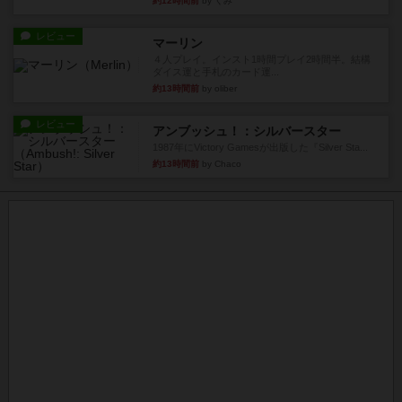
約12時間前
by くみ
レビュー
マーリン
４人プレイ。インスト1時間プレイ2時間半。結構
ダイス運と手札のカード運...
約13時間前
by oliber
レビュー
アンブッシュ！：シルバースター
1987年にVictory Gamesが出版した『Silver Sta...
約13時間前
by Chaco