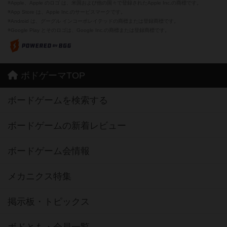
※Apple、Apple のロゴ は、米国および他の国々で登録されたApple Inc.の商標です。
※App Store は、Apple Inc.のサービスマークです。
※Android は、グーグル インコーポレイテッドの商標または登録商標です。
※Google Play とそのロゴは、Google Inc.の商標または登録商標です。
ボドゲーマTOP
ボードゲームを検索する
ボードゲームの新着レビュー
ボードゲーム会情報
メカニクス特集
掲示板・トピックス