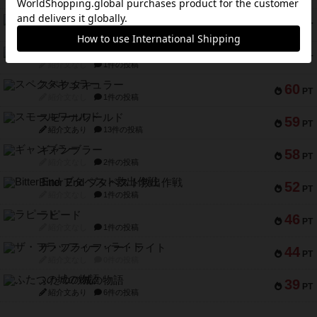
アマナイト
73
PT
紹介文なし
1件の投稿
ブラヴェスト
66
PT
紹介文なし
1件の投稿
スペクタキュラー
60
PT
紹介文なし
1件の投稿
スモールワールド
59
PT
紹介文あり
13件の投稿
ギャンブラー
58
PT
紹介文なし
2件の投稿
Bitter End ブタペスト救出作戦
52
PT
紹介文なし
1件の投稿
ラピード
46
PT
紹介文なし
1件の投稿
ザ・フラッフィー・ライト
44
PT
紹介文なし
0件の投稿
ふたつの城の物語
39
PT
紹介文あり
6件の投稿