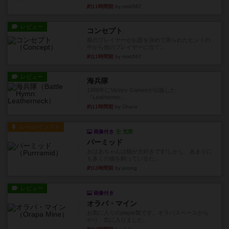
約11時間前
by mob567
レビュー
コンセプト
親のプレイヤーがお題を決めて限られたヒントの
中から他のプレイヤーに当て...
約11時間前
by mob567
レビュー
海兵隊
1988年にVictory Gamesが出版した
『Leathernec...
約11時間前
by Chaco
ルール/インスト
画像付き
充実
パーミッド
おばあちゃんは猫が大好きです!しかし、あまりに
も多くの猫を飼っているた...
約12時間前
by jurong
レビュー
画像付き
オラパ・マイン
お気に入りのplayte製です。オラパスペースから
やり、気に入りました...