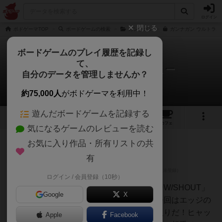
ログイン
閉じる
ボドゲーマTOP
ボードゲームの検索
ガンナガン
ガンナガン ウルトラボ
ボードゲームのプレイ履歴を記録し
て、
ガンナガン：ウルトラボミー
自分のデータを管理しませんか？
1件のレビュー
約75,000人
がボドゲーマを利用中！
遊んだボードゲームを記録する
2
1
1
17
トップ
画像
動画
レビュー
カフェ
気になるゲームのレビューを読む
お気に入り作品・所有リストの共
神
1257名
5名
0
充実
有
ログイン / 会員登録（10秒）
Sak_uv
みんな大好き、あの「ガンナガンW/SHOUT」
Google
X
の拡張がやっと発売されたよ！今回はエッジの
立ったガンナーとナガンが仲間入りだ！ヒャッ
Apple
Facebook