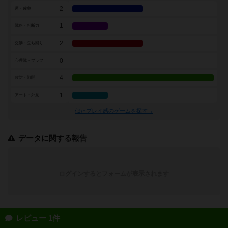
2
運・確率
1
戦略・判断力
2
交渉・立ち回り
0
心理戦・ブラフ
4
攻防・戦闘
1
アート・外見
似たプレイ感のゲームを探す→
データに関する報告
ログインするとフォームが表示されます
レビュー 1件