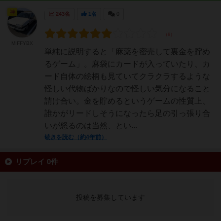
神
243名
1名
0
MIFFYBX
単純に説明すると「麻薬を密売して裏金を貯め
るゲーム」。麻袋にカードが入っていたり、カ
ード自体の絵柄も見ていてクラクラするような
怪しい代物ばかりなので怪しい気分になること
請け合い。金を貯めるというゲームの性質上、
誰かがリードしそうになったら足の引っ張り合
いが怒るのは当然、とい...
続きを読む（約4年前）
リプレイ 0件
投稿を募集しています