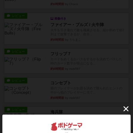
約6時間前
by Chaco
レビュー
画像付き
ファイアー・ブルズ / 火牛陣
火牛を引き連れて敵を殲滅させる。縦か斜めで前2
列まで攻撃できるが、自分...
約8時間前
by うらまこ
レビュー
フリップ７
カードをめくるかパスをするかを決めてパスした
時のカード数字が得点になる...
約8時間前
by mob567
レビュー
コンセプト
親のプレイヤーがお題を決めて限られたヒントの
中から他のプレイヤーに当て...
約8時間前
by mob567
レビュー
海兵隊
1988年にVictory Gamesが出版した
『Leathernec...
約8時間前
by Chaco