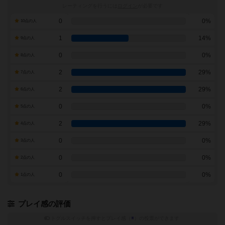
レーティングを行うには
ログイン
が必要です
0
0%
10点の人
1
14%
9点の人
0
0%
8点の人
2
29%
7点の人
2
29%
6点の人
0
0%
5点の人
2
29%
4点の人
0
0%
3点の人
0
0%
2点の人
0
0%
1点の人
プレイ感の評価
トグルスイッチを押すとプレイ感（
※
）の投票ができます