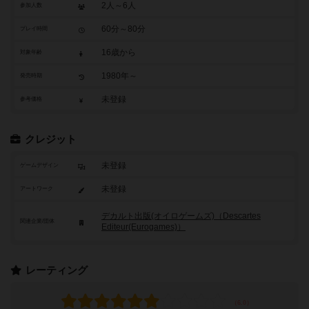
2人～6人
参加人数
60分～80分
プレイ時間
16歳から
対象年齢
1980年～
発売時期
未登録
参考価格
クレジット
未登録
ゲームデザイン
未登録
アートワーク
デカルト出版(オイロゲームズ)（Descartes
関連企業/団体
Editeur(Eurogames)）
レーティング