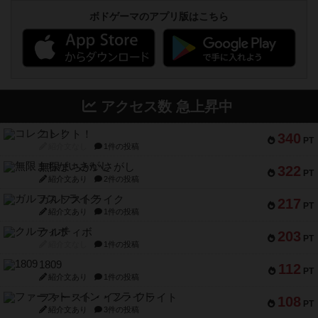
ボドゲーマのアプリ版はこちら
アクセス数 急上昇中
コレクト！
340
PT
紹介文なし
1件の投稿
無限まちがいさがし
322
PT
紹介文あり
2件の投稿
ガルフストライク
217
PT
紹介文あり
1件の投稿
クルティボ
203
PT
紹介文なし
1件の投稿
1809
112
PT
紹介文あり
1件の投稿
ファースト・イン・フライト
108
PT
紹介文あり
3件の投稿