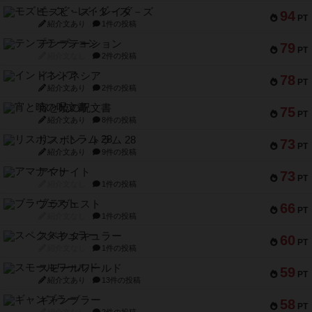
モズビ－ズ・レイダ－ズ
94
PT
紹介文あり
1件の投稿
テンプテーション
79
PT
紹介文なし
2件の投稿
インドネシア
78
PT
紹介文あり
2件の投稿
宵と暁の呪文書
75
PT
紹介文あり
8件の投稿
リスボン・トラム 28
73
PT
紹介文あり
9件の投稿
アマナイト
73
PT
紹介文なし
1件の投稿
ブラヴェスト
66
PT
紹介文なし
1件の投稿
スペクタキュラー
60
PT
紹介文なし
1件の投稿
スモールワールド
59
PT
紹介文あり
13件の投稿
ギャンブラー
58
PT