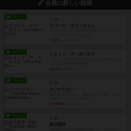
会員の新しい投稿
レビュー
充実
エコーズ・オブ・タイム
カードゲームにファイナルファンタジーのアクテ
ィブタイムバトル（もしくは...
19分前
by ジェイとと
レビュー
シャット・ザ・ボックス
とてもシンプルなダイスゲーム。2つのダイスを振
って、出目の合計を自分の...
43分前
by OSAっち
レビュー
充実
オバケだぞ～
対人アナログプレイ。簡単なルールで誰とでも遊
べるゲーム。こんなの子ども...
約2時間前
by おーちゃん
レビュー
充実
南北戦争
1983年にVictory Gamesが出版した『The Civil ...