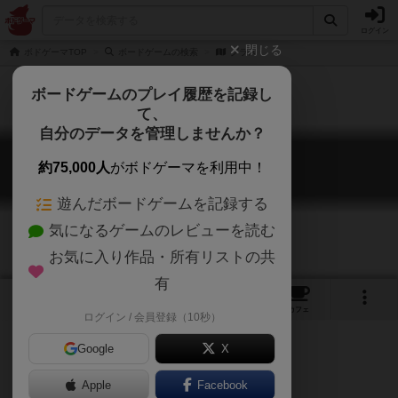
ログイン
閉じる
ボドゲーマTOP
ボードゲームの検索
グラス
ボードゲームのプレイ履歴を記録し
て、
自分のデータを管理しませんか？
グラス
約75,000人
がボドゲーマを利用中！
Grass
遊んだボードゲームを記録する
気になるゲームのレビューを読む
お気に入り作品・所有リストの共
有
2
1
2
トップ
画像
動画
レビュー
カフェ
ログイン / 会員登録（10秒）
Google
X
麻薬がテーマのヤバいゲーム
Apple
Facebook