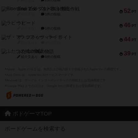
紹介文なし
2件の投稿
Bitter End ブタペスト救出作戦
52
PT
紹介文なし
1件の投稿
ラピード
46
PT
紹介文なし
1件の投稿
ザ・フラッフィー・ライト
44
PT
紹介文なし
0件の投稿
ふたつの城の物語
39
PT
紹介文あり
6件の投稿
※Apple、Apple のロゴ は、米国および他の国々で登録されたApple Inc.の商標です。
※App Store は、Apple Inc.のサービスマークです。
※Android は、グーグル インコーポレイテッドの商標または登録商標です。
※Google Play とそのロゴは、Google Inc.の商標または登録商標です。
ボドゲーマTOP
ボードゲームを検索する