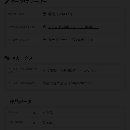
テーマ/フレーバー
現代（Present）
舞台の時代背景
マフィア/極道（Mafia / Yakuza）
主要登場人物/職業や生物
カードゲーム（Card Game）
その他のコンセプト
メカニクス
プレイヤーの干渉/影響アク
直接攻撃（強奪/破壊）（Take That）
ション
取引内容の交渉（Negociation）
プレイヤー間の関係/状態
作品データ
グラス
タイトル
Grass
原題・英題表記