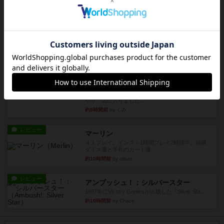
ルール/インスト
画像付き
充実
パーミッド
おばあちゃんは猫が大好きです!しかし、あまりに
も多くの猫を飼っているた...
約8時間前
by jurong
レビュー
画像付き
オラパ・マイン
お気に入りのplayte製です。オラパスペースから
やり、気に入りました...
約9時間前
by くみ
レビュー
マーリン
４人プレイ。インスト1時間プレイ2時間半。結構
ダイス運と手札のカード運...
約10時間前
by oliber
レビュー
アンブッシュ！：シルバースター
1987年にVictory Gamesが出版した『Silver Sta...
約10時間前
by Chaco