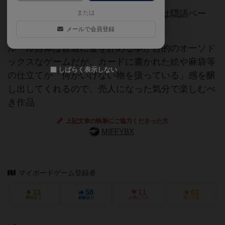
テーマは麻薬取引だが、あくまでそれは隠語ベー
または
ス。
メールで会員登録
ルール自体は普通に金を貯める事が目的のオーソド
ックスなゲームだが、カードに書かれた絵や麻袋等
しばらく表示しない
の仕立てが「何かいけない物を扱っている」感を醸
し出してくれるので、売人になった気分で楽しむべ
き作品
上記文章の執筆にご協力くださった方
MIFFYBX
マイボードゲーム登録者
13
58
11
63
興味あり
経験あり
お気に入り
持ってる