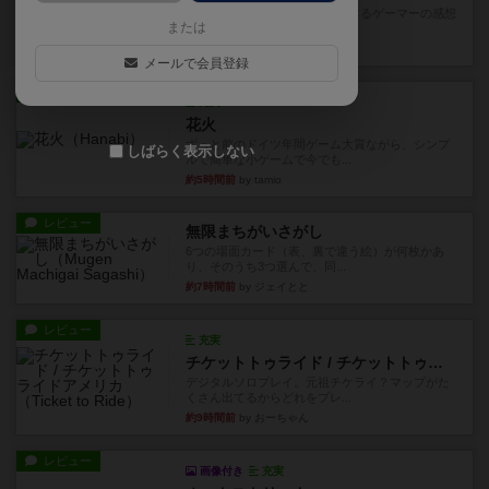
星5軽〜中量級を中心にプレイするゲーマーの感想
または
です。今回はボードゲーム...
約2時間前
by おとん
メールで会員登録
レビュー
充実
花火
ずっと前のドイツ年間ゲーム大賞ながら、シンプ
しばらく表示しない
ルで簡単な小ゲームで今でも...
約5時間前
by tamio
レビュー
無限まちがいさがし
6つの場面カード（表、裏で違う絵）が何枚かあ
り、そのうち3つ選んで、同...
約7時間前
by ジェイとと
レビュー
充実
チケットトゥライド / チケットトゥライドアメリカ
デジタルソロプレイ。元祖チケライ？マップがた
くさん出てるからどれをプレ...
約9時間前
by おーちゃん
レビュー
画像付き
充実