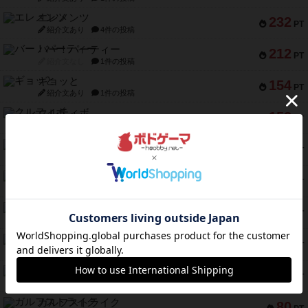
エレメンツ
232
PT
紹介文あり
4件の投稿
バー！パーティー
212
PT
紹介文なし
1件の投稿
ギョッと
154
PT
紹介文あり
1件の投稿
クルティボ
152
PT
紹介文なし
1件の投稿
ブラヴェスト
140
PT
紹介文なし
1件の投稿
ドブル：ポケットモンスター
122
PT
紹介文あり
4件の投稿
ジャンヌ・ダルク-オルレアン ドロー＆ライト
118
PT
紹介文なし
5件の投稿
ファースト・イン・フライト
94
PT
紹介文あり
3件の投稿
ダイススローン
88
PT
紹介文なし
1件の投稿
ガルフストライク
80