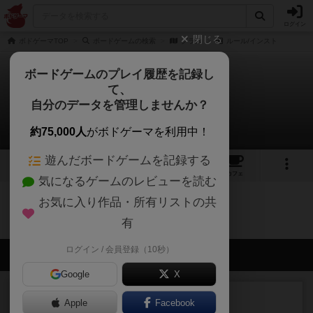
ログイン
閉じる
ボドゲーマTOP
ボードゲームの検索
グラス
ルール/インスト
ボードゲームのプレイ履歴を記録し
て、
グラス
自分のデータを管理しませんか？
0件のルール/インスト
約75,000人
がボドゲーマを利用中！
遊んだボードゲームを記録する
2
1
2
トップ
画像
動画
レビュー
カフェ
気になるゲームのレビューを読む
お気に入り作品・所有リストの共
グラスのトップに戻る
有
ログイン / 会員登録（10秒）
会員の新しい投稿
Google
X
レビュー
画像付き
充実
Apple
Facebook
ワンラウンド