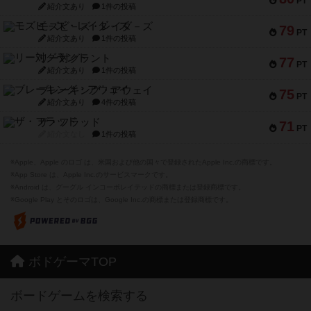
PT
紹介文あり
1件の投稿
モズビ－ズ・レイダ－ズ
79
PT
紹介文あり
1件の投稿
リー対グラント
77
PT
紹介文あり
1件の投稿
ブレーキング・アウェイ
75
PT
紹介文あり
4件の投稿
ザ・フラッド
71
PT
紹介文なし
1件の投稿
※Apple、Apple のロゴ は、米国および他の国々で登録されたApple Inc.の商標です。
※App Store は、Apple Inc.のサービスマークです。
※Android は、グーグル インコーポレイテッドの商標または登録商標です。
※Google Play とそのロゴは、Google Inc.の商標または登録商標です。
ボドゲーマTOP
ボードゲームを検索する