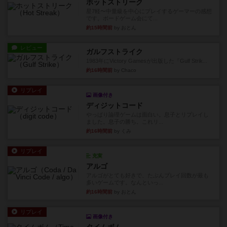
ホットストリーク
星7軽〜中量級を中心にプレイするゲーマーの感想
です。ボードゲーム会にて...
約15時間前
by おとん
レビュー
ガルフストライク
1983年にVictory Gamesが出版した『Gulf Strik...
約16時間前
by Chaco
リプレイ
画像付き
ディジットコード
やっぱり論理ゲームは面白い。息子とリプレイし
ました。息子の勝ち。これリ...
約16時間前
by くみ
リプレイ
充実
アルゴ
アルゴがとても好きで、たぶんプレイ回数が最も
多いゲームです。なんといっ...
約16時間前
by おとん
リプレイ
画像付き