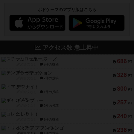
ボドゲーマのアプリ版はこちら
アクセス数 急上昇中
スチームローラーズ
686
PT
紹介文なし
2件の投稿
テンプテーション
326
PT
紹介文なし
2件の投稿
アマナイト
300
PT
紹介文なし
1件の投稿
ギャンブラー
257
PT
紹介文なし
2件の投稿
コレクト！
240
PT
紹介文なし
1件の投稿
トリオンフ ア マレンゴ
236
PT
紹介文あり
1件の投稿