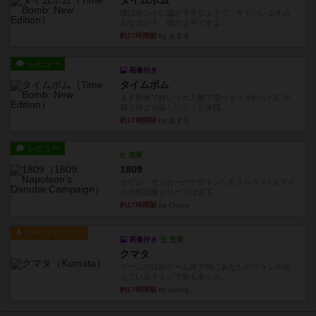
タイムボム
僕はホントに嘘が下手なようで、すぐバレますみ
んなホント、嘘が上手ですよ...
約17時間前
by あまる
レビュー
画像付き
タイムボム
まず簡単で軽い！大人数で遊べる！それなのに小
箱！何より楽しい！！正体隠...
約17時間前
by あまる
レビュー
充実
1809
ケビン・ザッカーがデザインした１ヘクス=２マイ
ルの戦役級シリーズは以下...
約17時間前
by Chaco
ルール/インスト
画像付き
充実
クマタ
ゲームの目的ゲーム終了時にあなたのクランの見
えているドミノで最も多くの...
約17時間前
by jurong