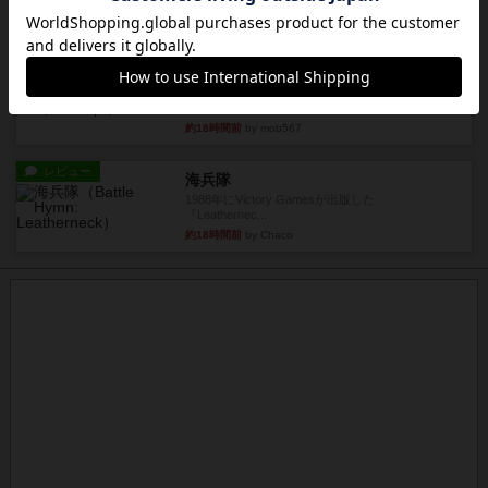
時のカード数字が得点になる...
約18時間前
by mob567
レビュー
コンセプト
親のプレイヤーがお題を決めて限られたヒントの
中から他のプレイヤーに当て...
約18時間前
by mob567
レビュー
海兵隊
1988年にVictory Gamesが出版した
『Leathernec...
約18時間前
by Chaco