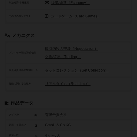
経済/経営（Economy）
政治経済/各種産業
カードゲーム（Card Game）
その他のコンセプト
メカニクス
取引内容の交渉（Negociation）
プレイヤー間の関係/状態
交換/貿易（Trading）
セットコレクション（Set Collection）
得点や資源等の獲得ルール
リアルタイム（Real-time）
行動に関する仕組み
作品データ
有限合資会社
タイトル
GmbH & Co.KG
原題・英題表記
4人～6人
参加人数