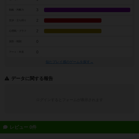
3
戦略・判断力
2
交渉・立ち回り
2
心理戦・ブラフ
0
攻防・戦闘
0
アート・外見
似たプレイ感のゲームを探す→
データに関する報告
ログインするとフォームが表示されます
レビュー 0件