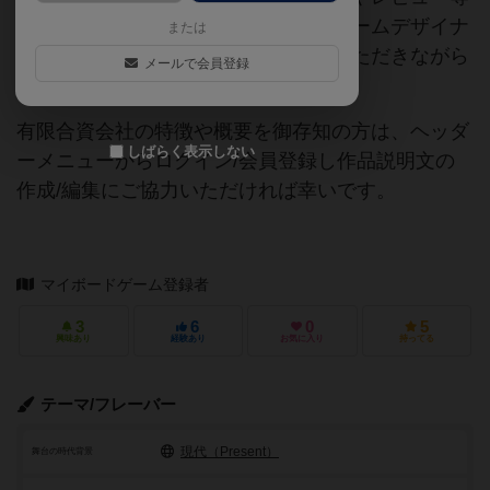
の情報は、ボドゲーマ運営事務局・ゲームデザイナ
または
ーご本人様・有志の皆様にご協力をいただきながら
メールで会員登録
登録されています。
有限合資会社の特徴や概要を御存知の方は、ヘッダ
しばらく表示しない
ーメニューからログイン/会員登録し作品説明文の
作成/編集にご協力いただければ幸いです。
マイボードゲーム登録者
3
6
0
5
興味あり
経験あり
お気に入り
持ってる
テーマ/フレーバー
現代（Present）
舞台の時代背景