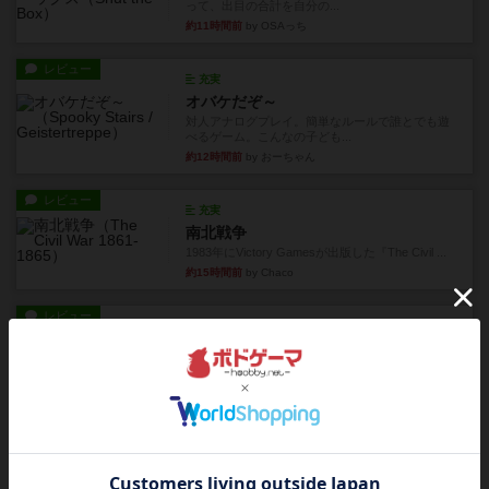
って、出目の合計を自分の...
約11時間前
by OSAっち
レビュー
充実
オバケだぞ～
対人アナログプレイ。簡単なルールで誰とでも遊
べるゲーム。こんなの子ども...
約12時間前
by おーちゃん
レビュー
充実
南北戦争
1983年にVictory Gamesが出版した『The Civil ...
約15時間前
by Chaco
レビュー
画像付き
ファイアー・ブルズ / 火牛陣
火牛を引き連れて敵を殲滅させる。縦か斜めで前2
列まで攻撃できるが、自分...
約18時間前
by うらまこ
レビュー
フリップ７
カードをめくるかパスをするかを決めてパスした