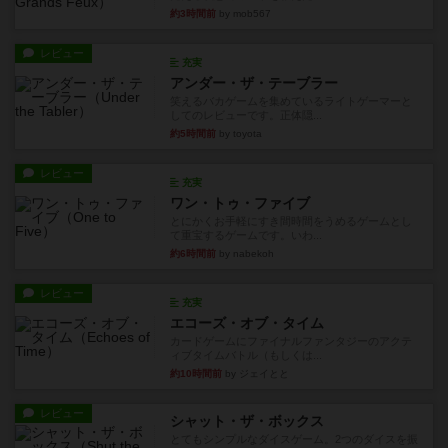
約3時間前
by mob567
レビュー
充実
アンダー・ザ・テーブラー
笑えるバカゲームを集めているライトゲーマーと
してのレビューです。正体隠...
約5時間前
by toyota
レビュー
充実
ワン・トゥ・ファイブ
とにかくお手軽にすき間時間をうめるゲームとし
て重宝するゲームです。いわ...
約6時間前
by nabekoh
レビュー
充実
エコーズ・オブ・タイム
カードゲームにファイナルファンタジーのアクテ
ィブタイムバトル（もしくは...
約10時間前
by ジェイとと
レビュー
シャット・ザ・ボックス
とてもシンプルなダイスゲーム。2つのダイスを振