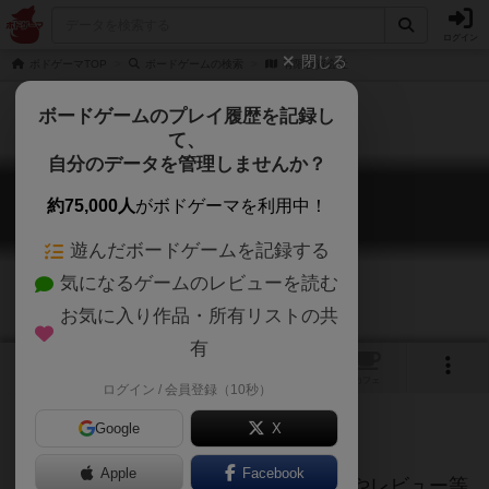
ログイン
閉じる
ボドゲーマTOP
ボードゲームの検索
有限合資会社
ボードゲームのプレイ履歴を記録し
て、
自分のデータを管理しませんか？
有限合資会社
約75,000人
がボドゲーマを利用中！
GmbH & Co.KG
遊んだボードゲームを記録する
気になるゲームのレビューを読む
お気に入り作品・所有リストの共
有
トップ
画像
動画
レビュー
カフェ
ログイン / 会員登録（10秒）
Google
X
ご協力ください
Apple
Facebook
当サイトに掲載されている作品説明文やレビュー等