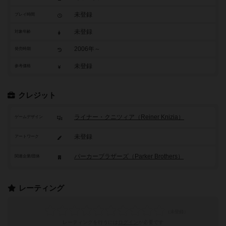
未登録
プレイ時間
未登録
対象年齢
2006年～
発売時期
未登録
参考価格
クレジット
ライナー・クニツィア（Reiner Knizia）
ゲームデザイン
未登録
アートワーク
パーカーブラザーズ（Parker Brothers）
関連企業/団体
レーティング
レーティングを行うには
ログイン
が必要です