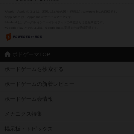
※Apple、Apple のロゴ は、米国および他の国々で登録されたApple Inc.の商標です。
※App Store は、Apple Inc.のサービスマークです。
※Android は、グーグル インコーポレイテッドの商標または登録商標です。
※Google Play とそのロゴは、Google Inc.の商標または登録商標です。
ボドゲーマTOP
ボードゲームを検索する
ボードゲームの新着レビュー
ボードゲーム会情報
メカニクス特集
掲示板・トピックス