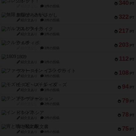
コレクト！
340
PT
紹介文なし
1件の投稿
無限まちがいさがし
322
PT
紹介文あり
2件の投稿
ガルフストライク
217
PT
紹介文あり
1件の投稿
クルティボ
203
PT
紹介文なし
1件の投稿
1809
112
PT
紹介文あり
1件の投稿
ファースト・イン・フライト
108
PT
紹介文あり
3件の投稿
モズビ－ズ・レイダ－ズ
94
PT
紹介文あり
1件の投稿
テンプテーション
79
PT
紹介文なし
2件の投稿
インドネシア
78
PT
紹介文あり
2件の投稿
宵と暁の呪文書
75
PT
紹介文あり
8件の投稿