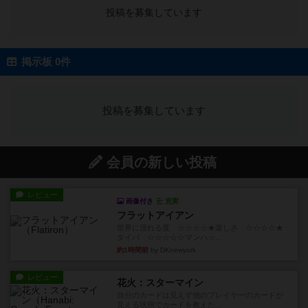
投稿を募集しています
掲示板 0件
投稿を募集しています
会員の新しい投稿
レビュー
画像付き
充実
フラットアイアン
世界に浸れる度 ☆☆☆☆★楽しさ ☆☆☆☆★
タイパ ☆☆☆☆☆マンハッ...
約1時間前
by DKnewyork
レビュー
花火：スターマイン
自分のカードは見えず他のプレイヤーのカードが
見える状態でカードを教えた...