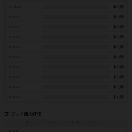
-
非公開
10点の人
-
非公開
9点の人
-
非公開
8点の人
-
非公開
7点の人
-
非公開
6点の人
-
非公開
5点の人
-
非公開
4点の人
-
非公開
3点の人
-
非公開
2点の人
-
非公開
1点の人
プレイ感の評価
トグルスイッチを押すとプレイ感（
※
）の投票ができます
0
運・確率