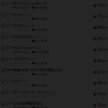
リスボン・トラム 28
73
PT
紹介文あり
9件の投稿
アマナイト
73
PT
紹介文なし
1件の投稿
ブラヴェスト
66
PT
紹介文なし
1件の投稿
スペクタキュラー
60
PT
紹介文なし
1件の投稿
スモールワールド
59
PT
紹介文あり
13件の投稿
ギャンブラー
58
PT
紹介文なし
2件の投稿
Bitter End ブタペスト救出作戦
52
PT
紹介文なし
1件の投稿
ラピード
46
PT
紹介文なし
1件の投稿
ザ・フラッフィー・ライト
44
PT
紹介文なし
0件の投稿
ふたつの城の物語
39
PT
紹介文あり
6件の投稿