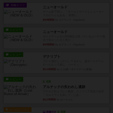
ーム入門作品です♪(＾＾)...
約2時間前
by あんちっく
レビュー
エージェントアベニュー
追いついたら勝ち。シンプルな ルールとで直感的
な 目的で、ボドゲ慣れし...
約3時間前
by daisdice
レビュー
充実
ウイングスパン
期待値を上げすぎた、というのが正直な感想。２
人で何度かプレイ。ここでも...
約3時間前
by S
レビュー
街コロ通
街コロとの違いは初めから二つサイコロを振れる
など、少しの違いはあるけれ...
約8時間前
by くみ
戦略やコツ
ニューオールド
ゲーム終了時に、「オールドカードとニューカー
ドのどちらもある」 状態に...
約9時間前
by オグランド（Oguland）