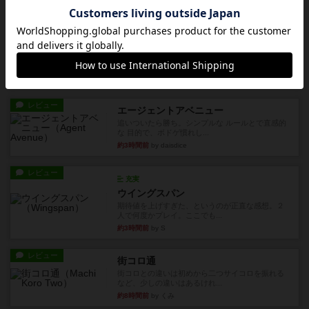
画像付き
充実
ビンジョー×コウジョー
500種類以上のボードゲームを遊んできた経験を
もとにレビューしています...
約1ヶ月前
の投稿
レビュー
充実
イレブン
500種類以上のボードゲームを遊んできた経験を
もとにレビューしています...
約1ヶ月前
の投稿
会員の新しい投稿
レビュー
ふたつの街の物語
タイルを4×4で並べて街づくりします。ただし、
街は各プレイヤーの間にあ...
約2時間前
by ジェイとと
ルール/インスト
画像付き
ざりかに将棋
３種類の駒だけが登場する超シンプルな将棋系ゲ