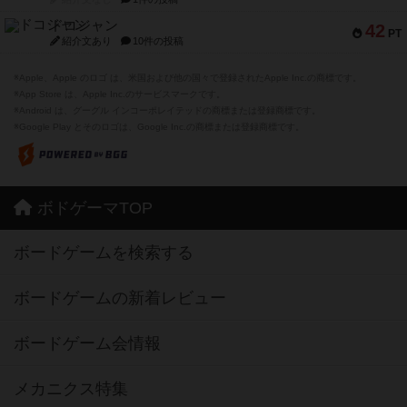
トランスオリエント・エクスプレス
70
PT
紹介文なし
1件の投稿
アンブッシュ！：ムーブアウト！
59
PT
紹介文あり
1件の投稿
キャプテン・フリップ：イスラ・ボンバ
51
PT
紹介文なし
2件の投稿
ガルフストライク
46
PT
紹介文あり
1件の投稿
エコーズ・オブ・タイム
45
PT
紹介文なし
8件の投稿
スカルキング
45
PT
紹介文あり
12件の投稿
海兵隊
45
PT
紹介文あり
1件の投稿
Bitter End ブタペスト救出作戦
45
PT
紹介文なし
1件の投稿
ドコジャン
42
PT
紹介文あり
10件の投稿
※Apple、Apple のロゴ は、米国および他の国々で登録されたApple Inc.の商標です。