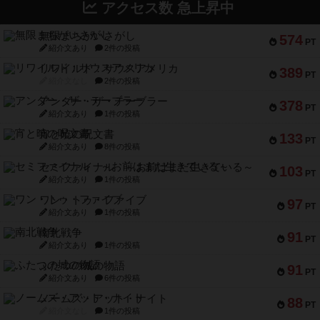
レビュー
メメントオンラインタクティクス
どんどん物量が増えて大変になっていく押し付け
合いが楽しいゲーム盛り上が...
約17時間前
by nekomanma222
レビュー
ヘックメック
サイコロゲームです1から5までの数字と芋虫がか
かれたダイス。これを振っ...
約19時間前
by みいやん
ボドゲーマのアプリ版はこちら
アクセス数 急上昇中
無限まちがいさがし
574
PT
紹介文あり
2件の投稿