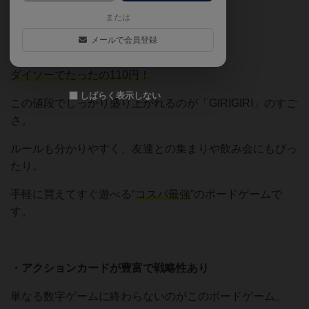
【おすすめ・魅力・良いポイント】
または
メールで会員登録
・コスパがすごい
ダイソーでたったの110円！
しばらく表示しない
この値段でしっかり盛り上がれるのが「GIRIGIRI」のすご
さ。
ルールも分かりやすく、友達との集まりや飲み会にもぴっ
たり。
手軽に買えてすぐ遊べる“
コスパ最強
”のボードゲームで
す。
・アクションカードが豊富で戦略性あり
単なる数字ゲームに終わらないのがこのボードゲーム。