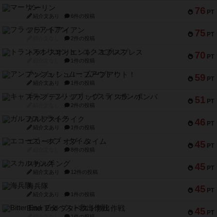
リワイルド：サウスアメリカ
389
PT
紹介文なし
2件の投稿
アンダー・ザ・テーブラー
378
PT
紹介文あり
1件の投稿
宵と暁の呪文書
133
PT
紹介文あり
8件の投稿
セミファイナル ～お前はまだ生きている～
103
PT
紹介文あり
1件の投稿
ワン・トゥ・ファイブ
97
PT
紹介文あり
1件の投稿
南北戦争
91
PT
紹介文あり
1件の投稿
ふたつの城の物語
91
PT
紹介文あり
6件の投稿
ノームズ・アット・ナイト
88
PT
紹介文なし
1件の投稿
マーリン
76
PT
紹介文あり
6件の投稿
フラットアイアン
75
PT
紹介文なし
2件の投稿