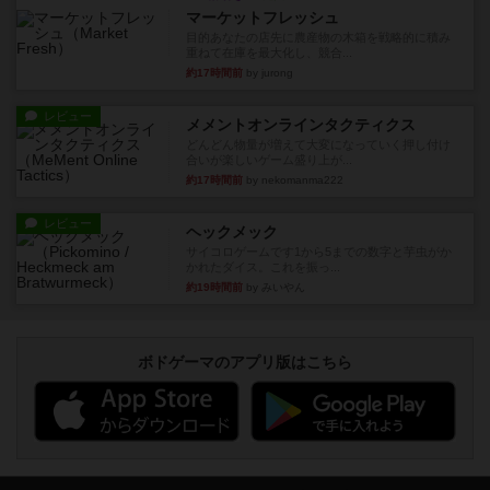
レビュー
ニューオールド
ボードゲームを1,000個以上持っているユーザー視
点で良かった点と悪か...
約9時間前
by オグランド（Oguland）
レビュー
デクリプト
プレイ感がしっかりしてるから、超ボードゲーム
やったなって感じ。パーティ...
約10時間前
by ヒロ(新！ボードゲーム家族)
レビュー
充実
アルナックの失われし遺跡
アナログ対人プレイ数回。クニツィア先生の名作
「エルドラドを探して」にあ...
約12時間前
by おーちゃん
ルール/インスト
画像付き
充実
マーケットフレッシュ
目的あなたの店先に農産物の木箱を戦略的に積み
重ねて在庫を最大化し、競合...
約17時間前
by jurong