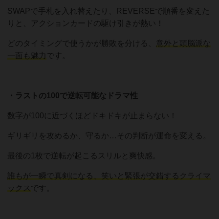
SWAPで手札を入れ替えたり、REVERSEで順番を変えた
りと、アクションカードの駆け引きが熱い！
どのタイミングで使うかが勝敗を分ける、
意外と頭脳派な
一面も魅力
です。
・ラストの100で逆転可能なドラマ性
数字が100に近づくほどドキドキが止まらない！
ギリギリを攻めるか、守るか…その判断が運命を変える。
最後の1枚で逆転が起こるスリルと爽快感。
誰もが一瞬で真剣になる、笑いと緊張が交錯するクライマ
ックス
です。