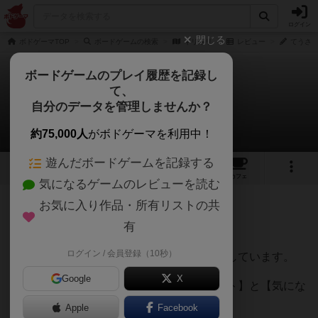
ログイン
閉じる
ボドゲーマTOP
ボードゲームの検索
ギリギリ
レビュー
てうさん
ボードゲームのプレイ履歴を記録し
て、
ギリギリ
自分のデータを管理しませんか？
てうさんのレビュー
約75,000人
がボドゲーマを利用中！
遊んだボードゲームを記録する
3
1
7
32
トップ
画像
動画
レビュー
カフェ
気になるゲームのレビューを読む
お気に入り作品・所有リストの共
190名
0名
0
10ヶ月前
有
ログイン / 会員登録（10秒）
様々なボードゲームのレビュー記事を掲載しています。
Google
X
その中から【おすすめ・魅力・良いポイント】と【気にな
った点】をまとめました。
Apple
Facebook