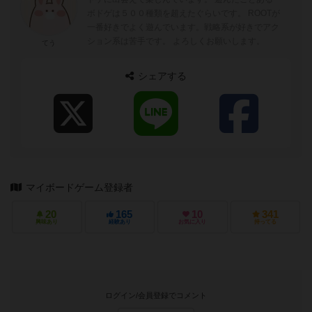
この投稿に
0
名が
ナイス！
しました
ナイス！
このレビューの投稿者
ボードゲームにハマって数年ですが、常に新しいボ
神
ドゲに出会えて楽しんでいます。 遊んだことある
ボドゲは５００種類を超えたぐらいです。 ROOTが
一番好きでよく遊んでいます。戦略系が好きでアク
ション系は苦手です。 よろしくお願いします。
てう