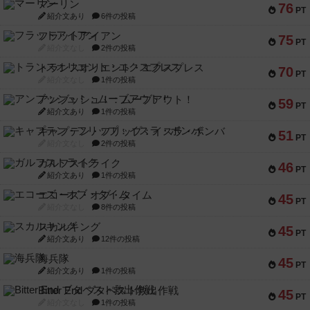
マーリン
76
PT
紹介文あり
6件の投稿
フラットアイアン
75
PT
紹介文なし
2件の投稿
トランスオリエント・エクスプレス
70
PT
紹介文なし
1件の投稿
アンブッシュ！：ムーブアウト！
59
PT
紹介文あり
1件の投稿
キャプテン・フリップ：イスラ・ボンバ
51
PT
紹介文なし
2件の投稿
ガルフストライク
46
PT
紹介文あり
1件の投稿
エコーズ・オブ・タイム
45
PT
紹介文なし
8件の投稿
スカルキング
45
PT
紹介文あり
12件の投稿
海兵隊
45
PT
紹介文あり
1件の投稿
Bitter End ブタペスト救出作戦
45
PT
紹介文なし
1件の投稿