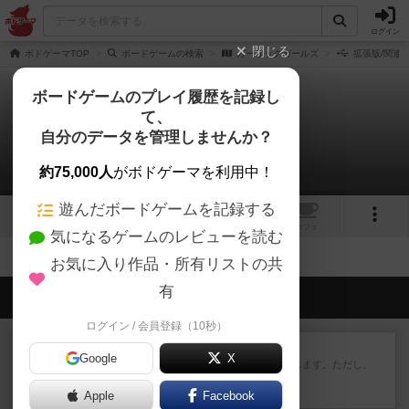
ログイン
閉じる
ボドゲーマTOP
ボードゲームの検索
ガーリックガールズ
拡張版/関連
ボードゲームのプレイ履歴を記録し
て、
ガーリックガールズ
自分のデータを管理しませんか？
拡張/関連作品 0件
約75,000人
がボドゲーマを利用中！
遊んだボードゲームを記録する
4
トップ
画像
動画
レビュー
カフェ
気になるゲームのレビューを読む
お気に入り作品・所有リストの共
有
会員の新しい投稿
ログイン / 会員登録（10秒）
レビュー
ふたつの街の物語
Google
X
タイルを4×4で並べて街づくりします。ただし、
街は各プレイヤーの間にあ...
Apple
約3時間前
by ジェイとと
Facebook