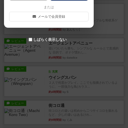
ルール/インスト
または
画像付き
ざりかに将棋
メールで会員登録
３種類の駒だけが登場する超シンプルな将棋系ゲ
ーム入門作品です♪(＾＾)...
約3時間前
by あんちっく
しばらく表示しない
レビュー
エージェントアベニュー
追いついたら勝ち。シンプルな ルールとで直感的
な 目的で、ボドゲ慣れし...
約4時間前
by daisdice
レビュー
充実
ウイングスパン
２人で何度かプレイ。ここでも指摘されているよ
うに、一部強力な鳥(カラス...
約4時間前
by S
レビュー
街コロ通
街コロとの違いは初めから二つサイコロを振れる
など、少しの違いはあるけれ...
約9時間前
by くみ