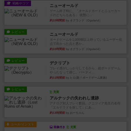
戦略やコツ
ニューオールド
ゲーム終了時に、「オールドカードとニューカー
ドのどちらもある」 状態に...
約10時間前
by オグランド（Oguland）
レビュー
ニューオールド
ボードゲームを1,000個以上持っているユーザー視
点で良かった点と悪か...
約10時間前
by オグランド（Oguland）
レビュー
デクリプト
プレイ感がしっかりしてるから、超ボードゲーム
やったなって感じ。パーティ...
約11時間前
by ヒロ(新！ボードゲーム家族)
レビュー
充実
アルナックの失われし遺跡
アナログ対人プレイ数回。クニツィア先生の名作
「エルドラドを探して」にあ...
約13時間前
by おーちゃん
ルール/インスト
画像付き
充実