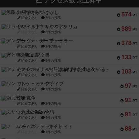
アクセス数 急上昇中
無限まちがいさがし
574
PT
紹介文あり
2件の投稿
リワイルド：サウスアメリカ
389
PT
紹介文なし
2件の投稿
アンダー・ザ・テーブラー
378
PT
紹介文あり
1件の投稿
宵と暁の呪文書
133
PT
紹介文あり
8件の投稿
セミファイナル ～お前はまだ生きている～
103
PT
紹介文あり
1件の投稿
ワン・トゥ・ファイブ
97
PT
紹介文あり
1件の投稿
南北戦争
91
PT
紹介文あり
1件の投稿
ふたつの城の物語
91
PT
紹介文あり
6件の投稿
ノームズ・アット・ナイト
88
PT
紹介文なし
1件の投稿