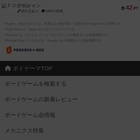
ドコジャン
42
PT
紹介文あり
10件の投稿
※Apple、Apple のロゴ は、米国および他の国々で登録されたApple Inc.の商標です。
※App Store は、Apple Inc.のサービスマークです。
※Android は、グーグル インコーポレイテッドの商標または登録商標です。
※Google Play とそのロゴは、Google Inc.の商標または登録商標です。
ボドゲーマTOP
ボードゲームを検索する
ボードゲームの新着レビュー
ボードゲーム会情報
メカニクス特集