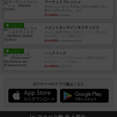
マーケットフレッシュ
目的あなたの店先に農産物の木箱を戦略的に積み
重ねて在庫を最大化し、競合...
約18時間前
by jurong
レビュー
メメントオンラインタクティクス
どんどん物量が増えて大変になっていく押し付け
合いが楽しいゲーム盛り上が...
約18時間前
by nekomanma222
レビュー
ヘックメック
サイコロゲームです1から5までの数字と芋虫がか
かれたダイス。これを振っ...
約20時間前
by みいやん
ボドゲーマのアプリ版はこちら