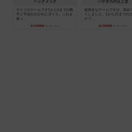
ヘックメック
ハゲタカのえじき
サイコロゲームです1から5までの数
超有名なゲームですが、初め
字と芋虫がかかれたダイス。これを
イしました。1から15までの
振っ...
がプ...
約15時間前
by みいやん
約16時間前
by みいやん