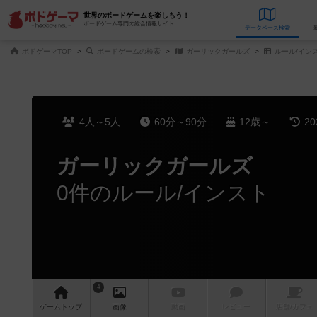
世界のボードゲームを楽しもう！
ボードゲーム専門の総合情報サイト
データベース
検
ボドゲーマTOP
ボードゲームの検索
ガーリックガールズ
ルール/イン
4人～5人
60分～90分
12歳～
2
ガーリックガールズ
0件のルール/インスト
4
ゲーム
トップ
画像
動画
レビュー
店舗/
カフェ