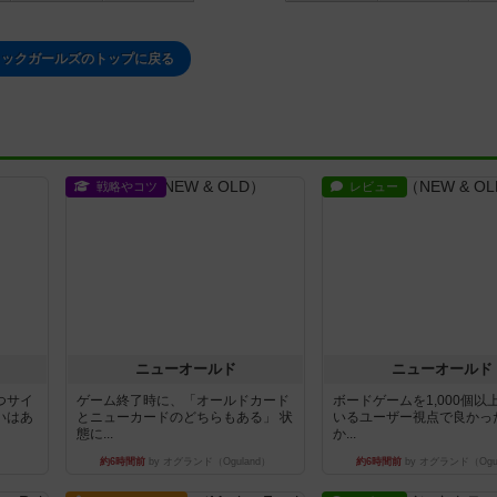
リックガールズのトップに戻る
戦略やコツ
レビュー
ニューオールド
ニューオールド
つサイ
ゲーム終了時に、「オールドカード
ボードゲームを1,000個以
いはあ
とニューカードのどちらもある」 状
いるユーザー視点で良かっ
態に...
か...
約6時間前
by オグランド（Oguland）
約6時間前
by オグランド（Ogu