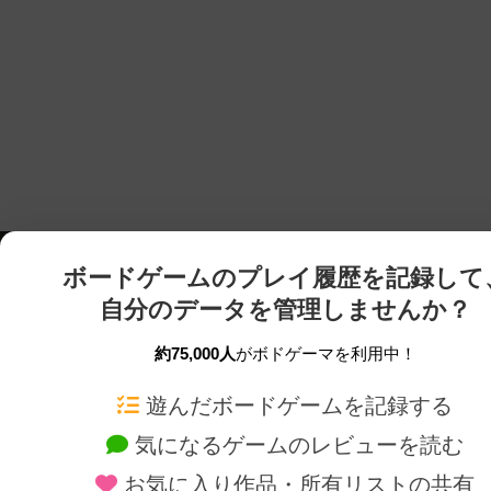
ボードゲームのプレイ履歴を記録して
自分のデータを管理しませんか？
約75,000人
がボドゲーマを利用中！
ボドゲーマTOP
ボードゲーム通販
遊んだボードゲームを記録する
気になるゲームのレビューを読む
ボードゲームを検索する
新作・再入荷情報
お気に入り作品・所有リストの共有
ボードゲームの新着レビュー
定番ボードゲームの通販