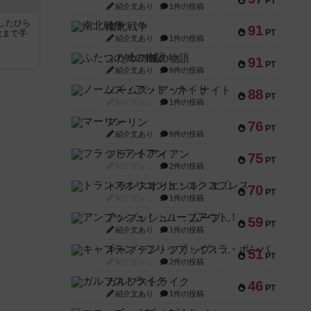
PT
紹介文あり
1件の投稿
したひら
南北戦争
91
PT
枚まで手
紹介文あり
1件の投稿
ふたつの城の物語
91
PT
紹介文あり
6件の投稿
ノームズ・アット・ナイト
88
PT
紹介文なし
1件の投稿
マーリン
76
PT
紹介文あり
6件の投稿
フラットアイアン
75
PT
紹介文なし
2件の投稿
トランスオリエント・エクスプレス
70
PT
紹介文なし
1件の投稿
アンブッシュ！：ムーブアウト！
59
PT
紹介文あり
1件の投稿
キャプテン・フリップ：イスラ・ボンバ
51
PT
紹介文なし
2件の投稿
ガルフストライク
46
PT
紹介文あり
1件の投稿