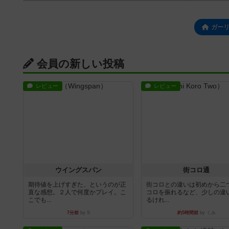
ガー
会員の新しい投稿
レビュー
レビュー
ウイングスパン
街コロ通
期待値を上げすぎた、というのが正
街コロとの違いは初めから二
直な感想。２人で何度かプレイ。こ
コロを振れるなど、少しの違
こでも...
るけれ...
7分前
by S
約5時間前
by くみ