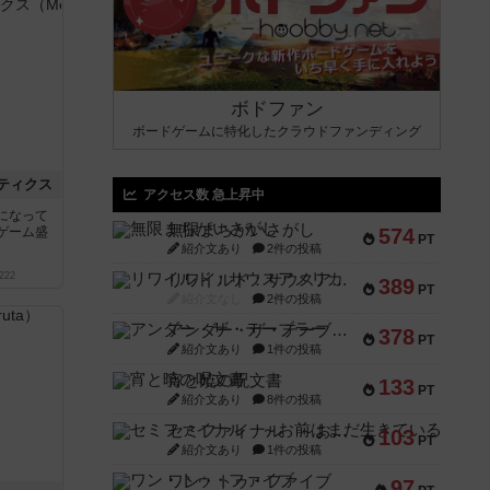
ボドファン
ボードゲームに特化したクラウドファンディング
ティクス
アクセス数 急上昇中
になって
無限まちがいさがし
ゲーム盛
574
PT
紹介文あり
2件の投稿
222
リワイルド：サウスアメリカ
389
PT
紹介文なし
2件の投稿
アンダー・ザ・テーブラー
378
PT
紹介文あり
1件の投稿
宵と暁の呪文書
133
PT
紹介文あり
8件の投稿
セミファイナル ～お前はまだ生きている～
103
PT
紹介文あり
1件の投稿
ワン・トゥ・ファイブ
97