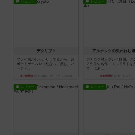
レビュー
レビュー
デクリプト
アルナックの失われし
プレイ感がしっかりしてるから、超
アナログ対人プレイ数回。ク
ボードゲームやったなって感じ。パ
ア先生の名作「エルドラドを
ーティ...
て」にあ...
約7時間前
by ヒロ(新！ボードゲーム家族)
約9時間前
by おーちゃん
レビュー
レビュー