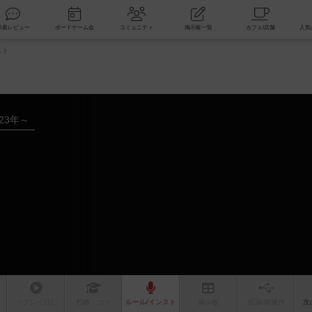
索
新着レビュー
ボードゲーム会
コミュニティ
掲示板一覧
スト
023年～
リプレイ
日記
戦略
・コツ
ルール
/インスト
掲示板
拡張/関連
作
次