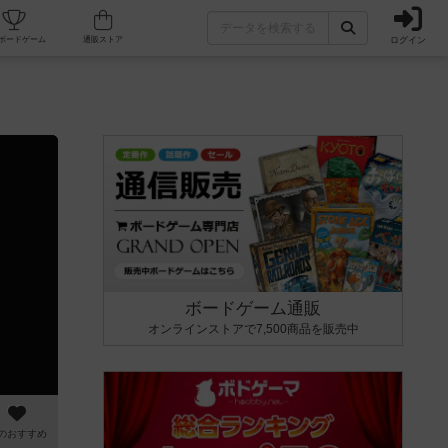
ログイン
カフェ/店舗
人気ボードゲーム
通販ストア
ボードゲーム通販
オンラインストアで7,500商品を販売中
のおすすめ