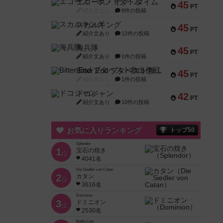
エコーズ・オブ・タイム
45
PT
紹介文なし
8件の投稿
スカルキング
45
PT
紹介文あり
12件の投稿
海兵隊
45
PT
紹介文あり
1件の投稿
Bitter End ブタペスト救出作戦
45
PT
紹介文なし
1件の投稿
ドコジャン
42
PT
紹介文あり
10件の投稿
お気に入りランキング
トップ50
Splendor
1
宝石の煌き
位
4041名
Die Siedler von Catan
2
カタン
位
3616名
Dominion
3
ドミニオン
位
2530名
Battle Line