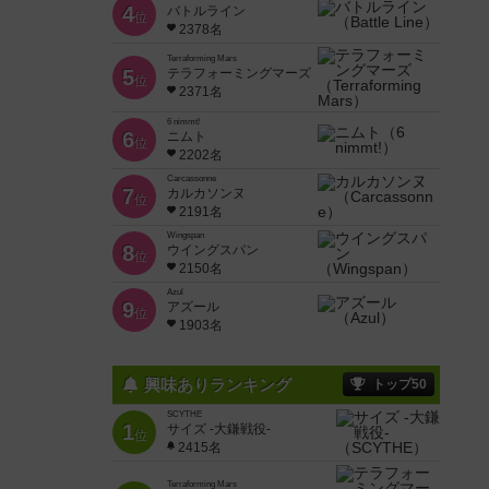
4
バトルライン
位
2378名
Terraforming Mars
5
テラフォーミングマーズ
位
2371名
6 nimmt!
6
ニムト
位
2202名
Carcassonne
7
カルカソンヌ
位
2191名
Wingspan
8
ウイングスパン
位
2150名
Azul
9
アズール
位
1903名
興味ありランキング
トップ50
SCYTHE
1
サイズ -大鎌戦役-
位
2415名
Terraforming Mars