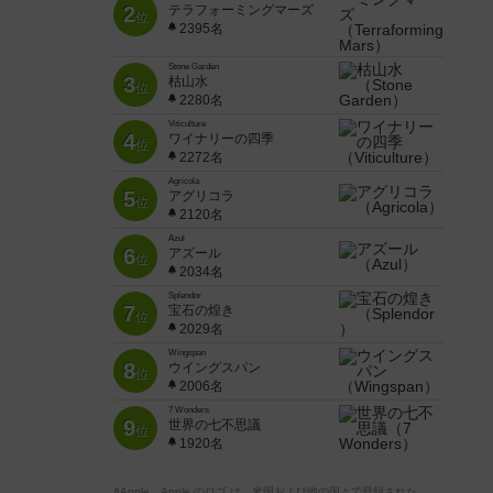
2
テラフォーミングマーズ
位
2395名
Stone Garden
3
枯山水
位
2280名
Viticulture
4
ワイナリーの四季
位
2272名
Agricola
5
アグリコラ
位
2120名
Azul
6
アズール
位
2034名
Splendor
7
宝石の煌き
位
2029名
Wingspan
8
ウイングスパン
位
2006名
7 Wonders
9
世界の七不思議
位
1920名
※Apple、Apple のロゴ は、米国および他の国々で登録された