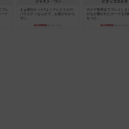
ジャスト・ワン
ピタッコカルタ
てプレ
まぁ面白かった‼️よくテレビとかの
ボドゲ相席会でプレイしま
カード
バラエティなんかで、お題がわから
がなが書かれたカードを2
ずに...
をつけ...
約16時間前
by みいやん
約16時間前
by みいやん