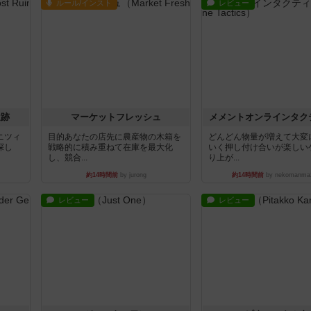
ルール/インスト
レビュー
遺跡
マーケットフレッシュ
メメントオンラインタク
ニツィ
目的あなたの店先に農産物の木箱を
どんどん物量が増えて大変
探し
戦略的に積み重ねて在庫を最大化
いく押し付け合いが楽しい
し、競合...
り上が...
約14時間前
by jurong
約14時間前
by nekomanma
レビュー
レビュー