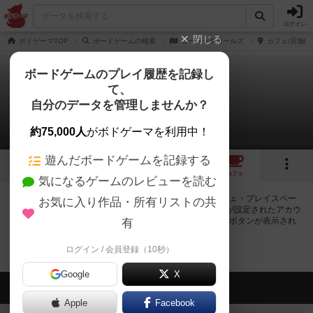
ログイン
閉じる
ボドゲーマTOP
ボードゲームの検索
ガーリックガールズ
カフェ/店舗情
ボードゲームのプレイ履歴を記録し
て、
ガーリックガールズ
自分のデータを管理しませんか？
0店のカフェ/スペースが提供中
約75,000人
がボドゲーマを利用中！
遊んだボードゲームを記録する
4
トップ
画像
動画
レビュー
カフェ
気になるゲームのレビューを読む
ガーリックガールズで遊ぶことができるボードゲームカフェ・プレイスペー
お気に入り作品・所有リストの共
スが0店登録されています。公開プロフィールの都道府県が設定されたアカウ
ントでログインすると、同じ都道府県内の店舗に絞り込むボタンが表示され
有
ます。
ログイン / 会員登録（10秒）
Google
X
会員の新しい投稿
Apple
Facebook