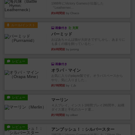
1988年にVictory Gamesが出版した
『Leathernec...
約6時間前
by Chaco
ルール/インスト
画像付き
充実
パーミッド
おばあちゃんは猫が大好きです!しかし、あまりに
も多くの猫を飼っているた...
約6時間前
by jurong
レビュー
画像付き
オラパ・マイン
お気に入りのplayte製です。オラパスペースから
やり、気に入りました...
約7時間前
by くみ
レビュー
マーリン
４人プレイ。インスト1時間プレイ2時間半。結構
ダイス運と手札のカード運...
約7時間前
by oliber
レビュー
アンブッシュ！：シルバースター
1987年にVictory Gamesが出版した『Silver Sta...