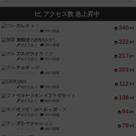
アクセス数 急上昇中
コレクト！
340
PT
紹介文なし
1件の投稿
無限まちがいさがし
322
PT
紹介文あり
2件の投稿
ガルフストライク
217
PT
紹介文あり
1件の投稿
クルティボ
203
PT
紹介文なし
1件の投稿
1809
112
PT
紹介文あり
1件の投稿
ファースト・イン・フライト
108
PT
紹介文あり
3件の投稿
モズビ－ズ・レイダ－ズ
94
PT
紹介文あり
1件の投稿
テンプテーション
79
PT
紹介文なし
2件の投稿