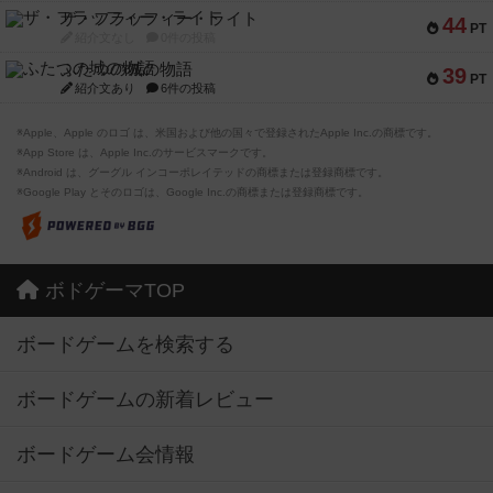
ザ・フラッフィー・ライト
44
PT
紹介文なし
0件の投稿
ふたつの城の物語
39
PT
紹介文あり
6件の投稿
※Apple、Apple のロゴ は、米国および他の国々で登録されたApple Inc.の商標です。
※App Store は、Apple Inc.のサービスマークです。
※Android は、グーグル インコーポレイテッドの商標または登録商標です。
※Google Play とそのロゴは、Google Inc.の商標または登録商標です。
ボドゲーマTOP
ボードゲームを検索する
ボードゲームの新着レビュー
ボードゲーム会情報