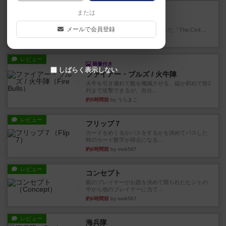
レビュー
充実
または
南北戦争
メールで会員登録
1983年にVictory Gamesが出版した『The Civil ...
約3時間前
by Chaco
レビュー
画像付き
しばらく表示しない
ファイアー・ブルズ / 火牛陣
火牛を引き連れて敵を殲滅させる。縦か斜めで前2
列まで攻撃できるが、自分...
約5時間前
by うらまこ
レビュー
フリップ７
カードをめくるかパスをするかを決めてパスした
時のカード数字が得点になる...
約6時間前
by mob567
レビュー
コンセプト
親のプレイヤーがお題を決めて限られたヒントの
中から他のプレイヤーに当て...
約6時間前
by mob567
レビュー
海兵隊