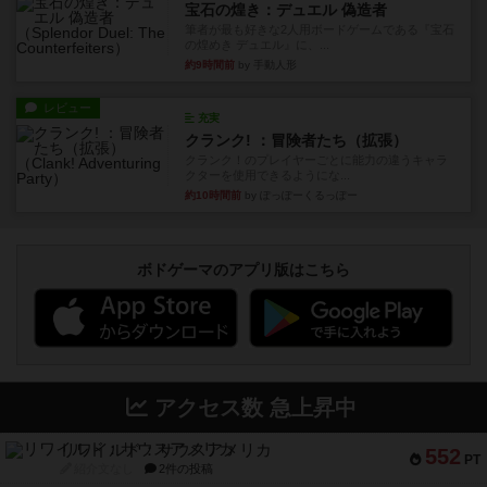
宝石の煌き：デュエル 偽造者
筆者が最も好きな2人用ボードゲームである『宝石
の煌めき デュエル』に、...
約9時間前
by 手動人形
レビュー
充実
クランク! ：冒険者たち（拡張）
クランク！のプレイヤーごとに能力の違うキャラ
クターを使用できるようにな...
約10時間前
by ぽっぽーくるっぽー
ボドゲーマのアプリ版はこちら
アクセス数 急上昇中
リワイルド：サウスアメリカ
552
PT
紹介文なし
2件の投稿