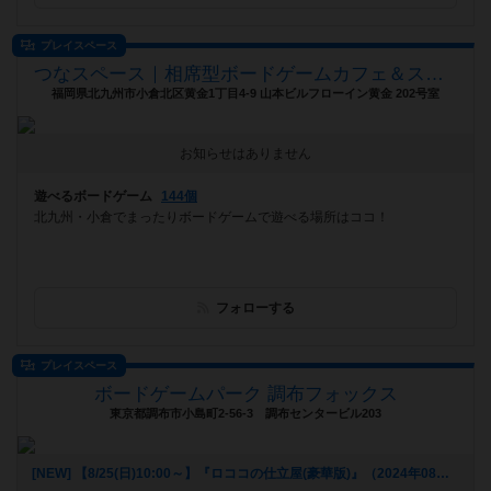
プレイスペース
つなスペース｜相席型ボードゲームカフェ＆スペース『TSUNA』
福岡県北九州市小倉北区黄金1丁目4-9 山本ビルフローイン黄金 202号室
お知らせはありません
遊べるボードゲーム
144個
北九州・小倉でまったりボードゲームで遊べる場所はココ！
フォローする
プレイスペース
ボードゲームパーク 調布フォックス
東京都調布市小島町2-56-3 調布センタービル203
[NEW] 【8/25(日)10:00～】『ロココの仕立屋(豪華版)』（2024年08月24日 17時44分）