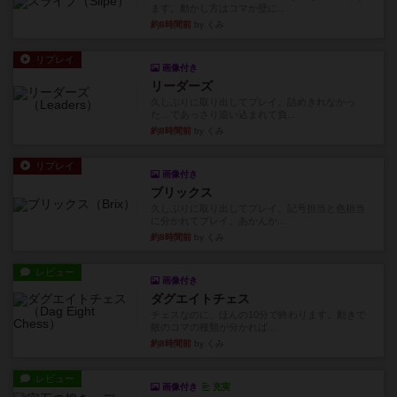
ます。動かし方はコマか壁に...
約8時間前
by くみ
リプレイ
画像付き
リーダーズ
久しぶりに取り出してプレイ。詰めきれなかっ
た…であっさり追い込まれて負...
約8時間前
by くみ
リプレイ
画像付き
ブリックス
久しぶりに取り出してプレイ。記号担当と色担当
に分かれてプレイ。あかんか...
約8時間前
by くみ
レビュー
画像付き
ダグエイトチェス
チェスなのに、ほんの10分で終わります。動きで
敵のコマの種類が分かれば...
約8時間前
by くみ
レビュー
画像付き
充実