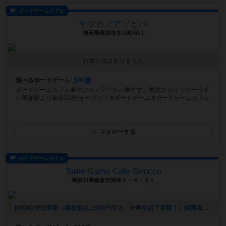
ボードゲームカフェ
ヤツカノアソビバ
埼玉県草加市氷川町40-1
お知らせはありません
遊べるボードゲーム
501個
ボードゲームカフェ🐝ヤツカノアソビバ🐝です。東武スカイツリーライ
ン草加駅より徒歩10分/オープン！ #ボードゲーム #ボードゲームカフェ
フォローする
ボードゲームカフェ
Table Game Cafe Sirocco
神奈川県鎌倉市岡本１－６－３１
[NEW] 休日学割（高校生以上500円引き、中学生以下半額！）保護者同伴で小学生無料サービス開始！（2024年01月16日 14時55分）