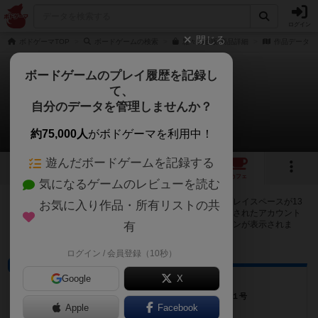
ログイン
閉じる
ボドゲーマTOP
ボードゲームの検索
雅々の通販/商品詳細
作品データ
ボードゲームのプレイ履歴を記録し
て、
雅々（がが）
自分のデータを管理しませんか？
13店のカフェ/スペースが提供中
約75,000人
がボドゲーマを利用中！
遊んだボードゲームを記録する
4
1
13
13
トップ
画像
動画
レビュー
カフェ
気になるゲームのレビューを読む
雅々（がが）で遊ぶことができるボードゲームカフェ・プレイスペースが13
お気に入り作品・所有リストの共
店登録されています。公開プロフィールの都道府県が設定されたアカウント
でログインすると、同じ都道府県内の店舗に絞り込むボタンが表示されま
有
す。
ログイン / 会員登録（10秒）
ボードゲームカフェ
Google
X
Friends Friends
福岡県福岡市博多区祇園町４−６平田ビル４０１号
Apple
Facebook