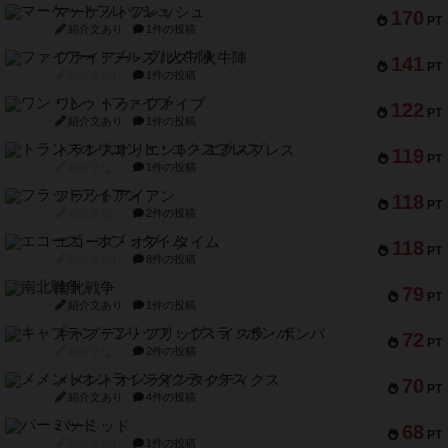
マーケットフレッシュ
170
PT
紹介文あり
1件の投稿
ファイアー・ブルズ / 火牛陣
141
PT
紹介文なし
1件の投稿
ワン・トゥ・ファイブ
122
PT
紹介文あり
1件の投稿
トランスオリエント・エクスプレス
119
PT
紹介文なし
1件の投稿
フラットアイアン
118
PT
紹介文なし
2件の投稿
エコーズ・オブ・タイム
118
PT
紹介文なし
8件の投稿
南北戦争
79
PT
紹介文あり
1件の投稿
キャプテン・フリップ：イスラ・ボンバ
72
PT
紹介文なし
2件の投稿
メメントオンラインタクティクス
70
PT
紹介文あり
4件の投稿
パーミッド
68
PT
紹介文なし
1件の投稿