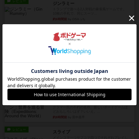
レビュー
ジンラミー
トランプで遊べる2人対戦の麻雀風ゲームです。
10枚の手札で、同じスーツ...
約6時間前
by OSAっち
ルール/インスト
画像付き
充実
フリップ７：復讐心とともに
概要Flip 7が復活しました――復讐を伴って!オリ
ジナルゲームの楽し...
約6時間前
by jurong
レビュー
アズール：シントラのステンドグラス
大好きなアズールシリーズ。ステンドグラスを作
っていきます✨1部より自由...
約7時間前
by しんたろ
レビュー
エクスペディション：世界を巡る冒険
クラマー氏の不朽の名作。新しいボードゲームほ
どおもしろいはず？いいえ。...
約8時間前
by 田中昌平
レビュー
スライプ
メインコマ一つサブコマ四つでそれぞれプレイし