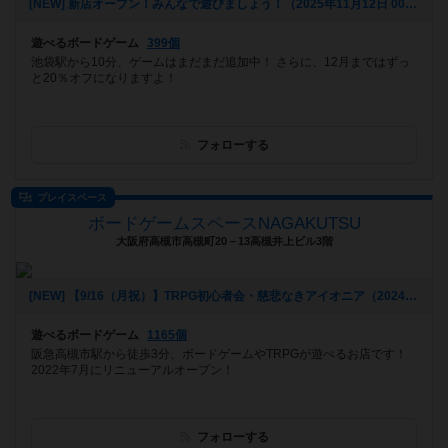
[NEW] 新店オープン！みんなで遊びましょう！（2025年11月12日 00時22分）
遊べるボードゲーム
399個
池袋駅から10分、ゲームはまだまだ追加中！ さらに、12月まではずっ
と20％オフになりますよ！
フォローする
プレイスペース
ボードゲームスペースNAGAKUTSU
大阪府高槻市高槻町20－13高槻井上ビル3階
[NEW] 【9/16（月祝）】TRPG初心者会・慈悲なきアイオニア（2024年09月07日 22時01分）
遊べるボードゲーム
1165個
阪急高槻市駅から徒歩3分、ボードゲームやTRPGが遊べるお店です！
2022年7月にリニューアルオープン！
フォローする