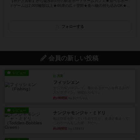
【神戸三宮駅】から徒歩約1分の駅近ボードゲームカフェ★遊べるボー
ドゲームは2,000種類以上★46席の広々空間★食べ物の持ち込みOK★...
フォローする
会員の新しい投稿
レビュー
充実
フィッシェン
デジタルソロプレイ。毒のあるゲームを作るあの
人がデザイン。箱絵からもう...
約1時間前
by おーちゃん
レビュー
ナンジャモンジャ・ミドリ
私は吃音を持っているのですが、友達と集まって
このゲームをした際、3ゲー...
約4時間前
by 155973