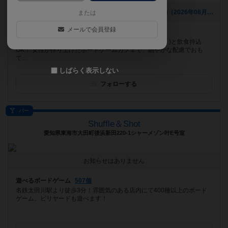
[NEW] 福岡・博多でボードゲーム婚活開催！8月29日㈰（2026年08月05日 16時55分）
または
メールで会員登録
遊べるボードゲーム
455個
博多のボードゲームカフェ♡広いテーブル(最長220㎝！)と飲食持込
OK！ 女性が作り上げたボードゲームカフェで、細やかな配慮でおも
て...
しばらく表示しない
フォローする
バー
Shuffle＆Shot
愛知県東海市大田町後浜新田220-1シャーメゾン叶E号室
お知らせはありません
遊べるボードゲーム
507個
名鉄太田川駅より徒歩3分！雰囲気のある店内にて400種以上のボード
ゲーム、ビリヤードも遊べます！