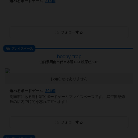
遊べるボードゲーム
216個
フォローする
プレイスペース
booby trap
山口県周南市代々木通1-23 松原ビル1F
お知らせはありません
遊べるボードゲーム
394個
周南市にある隠れ家的ボードゲームプレイスペースです。 異空間感炸
裂の店内で時間を忘れて遊べます！
フォローする