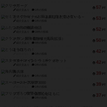
クリーグ
57
PT
紹介文あり
1件の投稿
セミファイナル ～お前はまだ生きている～
53
PT
紹介文あり
1件の投稿
ふたつの街の物語
52
PT
紹介文あり
18件の投稿
クランク! ：冒険者たち（拡張）
50
PT
紹介文あり
4件の投稿
とうほうの！
42
PT
紹介文なし
1件の投稿
スターマイン・ラミー ポケット
42
PT
紹介文あり
2件の投稿
海兵隊
39
PT
紹介文あり
1件の投稿
スーパーストア3000
39
PT
紹介文なし
1件の投稿
フリップ７：復讐心とともに
37
PT
紹介文なし
2件の投稿