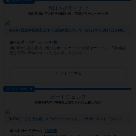
プレイスペース
西日本少年イナフ
岡山県岡山市北区平和町5-29 西川グリーンパーク4F
[NEW] 緊急事態宣言に伴う自主休業について（2021年05月14日 14時23分）
遊べるボードゲーム
1701個
岡山駅から徒歩圏内で遊べるボードゲームのお店イナフです。低料金設
定と充実の設備でゆっくりとお楽しみください。
フォローする
プレイスペース
ボードジェンヌ
兵庫県神戸市中央区三宮町1-7-17三慶ビル2F
[NEW] 「くろげん様」×「ボードジェンヌ」コラボイベント『クロジェンヌ会』（2021年02月13日 14時21分）
遊べるボードゲーム
1932個