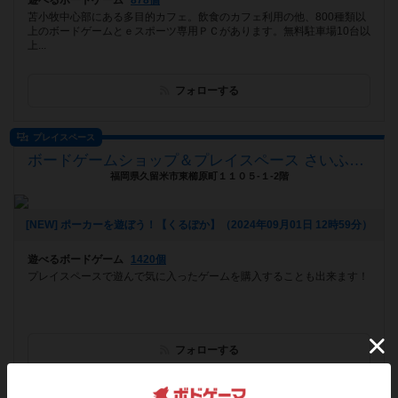
遊べるボードゲーム
878個
苫小牧中心部にある多目的カフェ。飲食のカフェ利用の他、800種類以
上のボードゲームとｅスポーツ専用ＰＣがあります。無料駐車場10台以
上...
フォローする
プレイスペース
ボードゲームショップ＆プレイスペース さいふる[xi-full]
福岡県久留米市東櫛原町１１０５-１-2階
[NEW] ポーカーを遊ぼう！【くるぽか】（2024年09月01日 12時59分）
遊べるボードゲーム
1420個
プレイスペースで遊んで気に入ったゲームを購入することも出来ます！
フォローする
プレイスペース