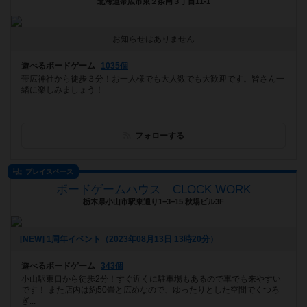
北海道帯広市東２条南３丁目11-1
お知らせはありません
遊べるボードゲーム
1035個
帯広神社から徒歩３分！お一人様でも大人数でも大歓迎です。皆さん一
緒に楽しみましょう！
フォローする
プレイスペース
ボードゲームハウス CLOCK WORK
栃木県小山市駅東通り1−3−15 秋場ビル3F
[NEW] 1周年イベント（2023年08月13日 13時20分）
遊べるボードゲーム
343個
小山駅東口から徒歩2分！すぐ近くに駐車場もあるので車でも来やすい
です！ また店内は約50畳と広めなので、ゆったりとした空間でくつろ
ぎ...