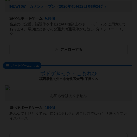
[NEW] 6/7 カタンオープン（2026年05月22日 08時24分）
遊べるボードゲーム
630個
当店には定番、話題作を中心に400種類上のボードゲームをご用意して
おります。場所はとさでん交通大橋通電停から徒歩1分！フリードリン
クコ...
フォローする
ボードゲームカフェ
ボドゲきっさ・こもれび
福岡県北九州市小倉北区大門1丁目２-5
お知らせはありません
遊べるボードゲーム
160個
みんなでもひとりでも、自分にあわせた過ごし方でゆったり遊べるプレ
イスペース