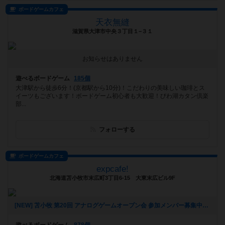
ボードゲームカフェ
天衣無縫
滋賀県大津市中央３丁目１−３１
お知らせはありません
遊べるボードゲーム
185個
大津駅から徒歩6分！(京都駅から10分)！こだわりの美味しい珈琲とス
イーツもございます！ボードゲーム初心者も大歓迎！びわ湖カタン倶楽
部...
フォローする
ボードゲームカフェ
expcafe!
北海道苫小牧市末広町3丁目6-15 大東末広ビル9F
[NEW] 苫小牧 第20回 アナログゲームオープン会 参加メンバー募集中！（2024年09月05日 23時49分）