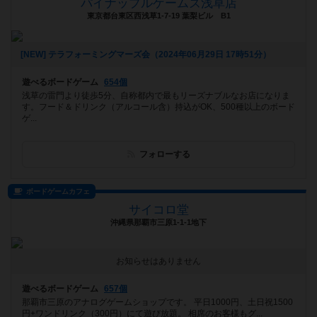
パイナップルゲームズ浅草店
東京都台東区西浅草1-7-19 葉梨ビル B1
[NEW] テラフォーミングマーズ会（2024年06月29日 17時51分）
遊べるボードゲーム
654個
浅草の雷門より徒歩5分、自称都内で最もリーズナブルなお店になりま
す。フード＆ドリンク（アルコール含）持込がOK、500種以上のボード
ゲ...
フォローする
ボードゲームカフェ
サイコロ堂
沖縄県那覇市三原1-1-1地下
お知らせはありません
遊べるボードゲーム
657個
那覇市三原のアナログゲームショップです。 平日1000円、土日祝1500
円+ワンドリンク（300円）にて遊び放題。 相席のお客様もグ...