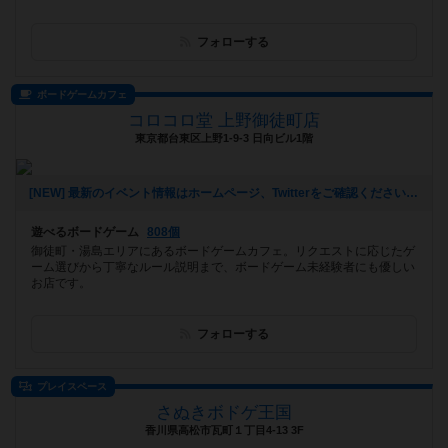
フォローする
ボードゲームカフェ
コロコロ堂 上野御徒町店
東京都台東区上野1-9-3 日向ビル1階
[NEW] 最新のイベント情報はホームページ、Twitterをご確認ください！（2023年07月08日 13時24分）
遊べるボードゲーム
808個
御徒町・湯島エリアにあるボードゲームカフェ。リクエストに応じたゲ
ーム選びから丁寧なルール説明まで、ボードゲーム未経験者にも優しい
お店です。
フォローする
プレイスペース
さぬきボドゲ王国
香川県高松市瓦町１丁目4-13 3F