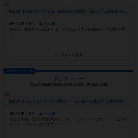
[NEW] 【さぬきボドゲ王国・建国９周年企画】（2023年01月15日 11時51分）
遊べるボードゲーム
423個
高松市、瓦町駅から徒歩５分。 気軽に立ち寄る部室みたいな空間です
よ。
フォローする
プレイスペース
カンティーナ
大阪府大阪市阿倍野区昭和町5-10-2 西田辺ビル2F
[NEW] タイムストーリーズで遊ぼう！（2022年12月14日 17時39分）
遊べるボードゲーム
661個
完全予約制、大人の隠れ家的ボードゲームスペースです。ゲーム会等の
イベントも行っております。