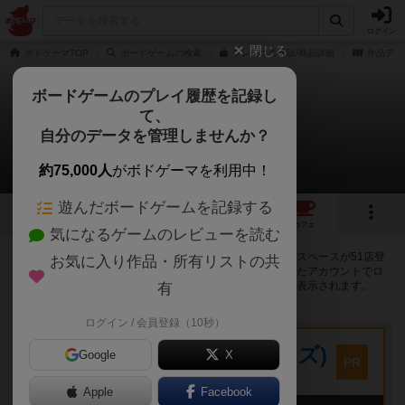
ログイン
閉じる
ボドゲーマTOP
ボードゲームの検索
フレスコの通販/商品詳細
作品デー
ボードゲームのプレイ履歴を記録し
て、
フレスコ
自分のデータを管理しませんか？
51店のカフェ/スペースが提供中
約75,000人
がボドゲーマを利用中！
遊んだボードゲームを記録する
7
10
52
トップ
画像
動画
レビュー
カフェ
気になるゲームのレビューを読む
フレスコで遊ぶことができるボードゲームカフェ・プレイスペースが51店登
お気に入り作品・所有リストの共
録されています。公開プロフィールの都道府県が設定されたアカウントでロ
グインすると、同じ都道府県内の店舗に絞り込むボタンが表示されます。
有
ログイン / 会員登録（10秒）
プレイスペース
キウイ！(旧:キウイゲームズ)
Google
X
PR
大阪府大阪市中央区森ノ宮中央2-8-2 永田中央ビル2階
Apple
Facebook