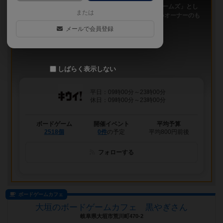
「キウイ！」は、2011年9月大阪日本橋で「キウイゲームズ」とし
または
てスタートしたボードゲームカフェです。 今は新しいオーナーのも
と、無...
メールで会員登録
しばらく表示しない
平日：09時00分～23時00分
休日：09時00分～23時00分
ボードゲーム
開催イベント
平均予算
2518個
0件
の予定
平均800円前後
フォローする
ボードゲームカフェ
大垣のボードゲームカフェ 黒やぎさん
岐阜県大垣市荒川町470-2