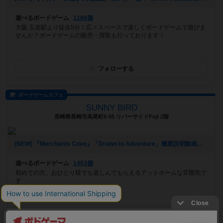
遊べるボードゲーム
1188個
大阪 玉造駅より徒歩5分！広々スペースで楽しくボードゲームで遊びま
せんか？ボードゲームの販売・買取も行っております！
フォローする
ボードゲームカフェ
SUNNY BIRD
長崎県長崎市高尾町6-55 リバーサイドFuji 2階
[NEW] 『Merchants Cove』「Drawn to Adventure」概要説明動画アップしました。（2021年06月09日 16時06分）
遊べるボードゲーム
1453個
初めての方、おひとり様でも楽しんでもらえるアットホームな雰囲気で
す
フォローする