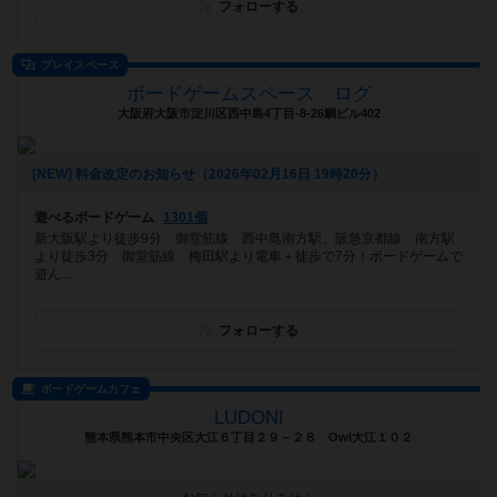
フォローする
プレイスペース
ボードゲームスペース ログ
大阪府大阪市淀川区西中島4丁目-8-26鯛ビル402
[NEW] 料金改定のお知らせ（2026年02月16日 19時20分）
遊べるボードゲーム
1301個
新大阪駅より徒歩9分 御堂筋線 西中島南方駅、阪急京都線 南方駅
より徒歩3分 御堂筋線 梅田駅より電車＋徒歩で7分！ボードゲームで
遊ん...
フォローする
ボードゲームカフェ
LUDONI
熊本県熊本市中央区大江６丁目２９－２８ Owl大江１０２