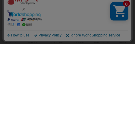
プレイスペース
ミリオンパーセント
東京都墨田区京島3-13-6
[NEW] 【2月27日（土）開催】スタッフ誕生日記念！プラネットアポカリプス会！！（2021年02月02日 13時24分）
遊べるボードゲーム
1281個
墨田区押上曳舟のボードゲームカフェMILLION PERCENT。古民家の和
モダンな雰囲気に珍しいボードゲームを多数取り揃えております...
フォローする
ボードゲームカフェ
ボードゲームカフェ・ボードボード
愛知県名古屋市中区大須3-38-13
[NEW] 【スタッフ企画】ゴリラ人狼プレイ会（2020年11月27日 14時27分）