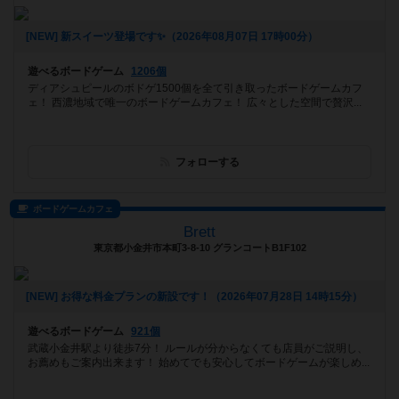
[NEW] 新スイーツ登場です✨️（2026年08月07日 17時00分）
遊べるボードゲーム
1206個
ディアシュピールのボドゲ1500個を全て引き取ったボードゲームカフ
ェ！ 西濃地域で唯一のボードゲームカフェ！ 広々とした空間で贅沢...
フォローする
ボードゲームカフェ
Brett
東京都小金井市本町3-8-10 グランコートB1F102
[NEW] お得な料金プランの新設です！（2026年07月28日 14時15分）
遊べるボードゲーム
921個
武蔵小金井駅より徒歩7分！ ルールが分からなくても店員がご説明し、
お薦めもご案内出来ます！ 始めてでも安心してボードゲームが楽しめ...