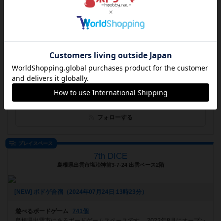
テーブルトークカフェDaydream
東京都中央区日本橋本石町4-2-6 神田GMビル 2F
[NEW] 9/7(土) Ｄ＆Ｄ５版ショートキャンペーン「蛇人間の城塞」（2024年08月23日 13時15分）
遊べるボードゲーム
341個
東京神田の路地裏にある「TRPG」と「ボードゲーム」が遊べるお店
フォローする
プレイスペース
7th DICE
島根県出雲市塩冶神前3-7-24 出雲ベース2階
[NEW] ボドゲ合宿（2024年07月24日 13時23分）
遊べるボードゲーム
741個
島根県出雲市にあるボードゲームスペースです。 2022年8月にオープン