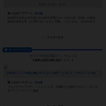
お知らせはありません
遊べるボードゲーム
201個
福岡市中央区の北天神にある親不孝通りのいちばん奥（北側）の建物、
奥側の階段を登った3階でひっそりと営業しております。 30分550円...
フォローする
ボードゲームカフェ
ボドパや(OSGフィールド)
千葉県山武郡大網白里町１１９－１
[NEW] ドイツ年間大賞エキスパート部門ノミネート「アルナックの失われし遺跡」を遊ぼう！ in 大網（2022年09月05日 12時32分）
遊べるボードゲーム
509個
【ボドゲー×パーティ＝☆ボドパ☆】 大網駅から徒歩７分のところにあ
るアミューズメント施設