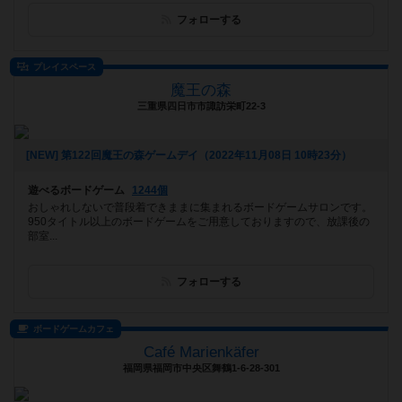
フォローする
プレイスペース
魔王の森
三重県四日市市諏訪栄町22-3
[NEW] 第122回魔王の森ゲームデイ（2022年11月08日 10時23分）
遊べるボードゲーム
1244個
おしゃれしないで普段着できままに集まれるボードゲームサロンです。
950タイトル以上のボードゲームをご用意しておりますので、放課後の
部室...
フォローする
ボードゲームカフェ
Café Marienkäfer
福岡県福岡市中央区舞鶴1-6-28-301