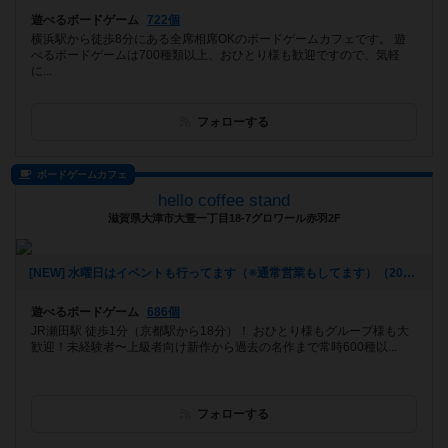
遊べるボードゲーム
722個
横浜駅から徒歩8分にある全席相席OKのボードゲームカフェです。 遊
べるボードゲームは700種類以上、おひとり様も歓迎ですので、気軽
に...
フォローする
ボードゲームカフェ
hello coffee stand
滋賀県大津市大萱一丁目18-7グロワール赤羽2F
[NEW] 水曜日はイベントも行ってます（※通常営業もしてます）（2024年11月22日 16時51分）
遊べるボードゲーム
686個
JR瀬田駅 徒歩1分（京都駅から18分）！ おひとり様もグループ様も大
歓迎！未経験者〜上級者向け新作から過去の名作まで常時600種以...
フォローする