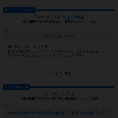
ボードゲームカフェ
Caravan’s Base 国分寺店
東京都国分寺市南町2丁目18-3 国分寺マンション B08
お知らせはありません
遊べるボードゲーム
728個
国分寺駅徒歩3分。ボードゲームを好きな人も、これから始める人も。
遊び好き同士が出会い、つながる、みんなの秘密基地。
フォローする
プレイスペース
はまりばカフェ
神奈川県横浜市西区桜木町7-45-2 横浜高島タウンハイツ2階
[NEW] 年末年始は大晦日も元日も休まずフル営業（2024年12月29日 20時19分）