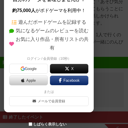
り遊べる店舗です。店独自の取り組みとして「あそび気分
プレート」というものがあり、任意でつけてもらうことに
約75,000人
がボドゲーマを利用中！
より相席しやすくしたり、店員にもあまり話しかけられ
遊んだボードゲームを記録する
ず、１人や身内でじっくり遊ぶことができます。
気になるゲームのレビューを読む
ボードゲーム初めてで遊んだことないよー、1人で行くの
お気に入り作品・所有リストの共
はちょっとこわいなという人でもスタッフが一緒にのんび
有
り遊ばせてもらいます✨️
ログイン / 会員登録（10秒）
近日開催予定のイベント
Google
X
Apple
Facebook
開催予定のイベントはありません
または
メールで会員登録
終了したイベント
しばらく表示しない