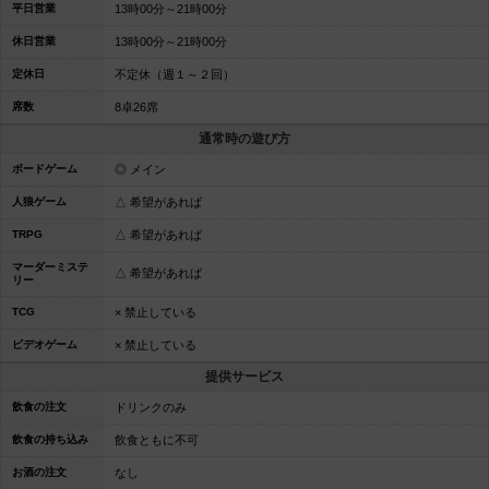
平日営業
13時00分～21時00分
休日営業
13時00分～21時00分
定休日
不定休（週１～２回）
席数
8卓26席
通常時の遊び方
ボードゲーム
◎ メイン
人狼ゲーム
△ 希望があれば
TRPG
△ 希望があれば
マーダーミステ
△ 希望があれば
リー
TCG
× 禁止している
ビデオゲーム
× 禁止している
提供サービス
飲食の注文
ドリンクのみ
飲食の持ち込み
飲食ともに不可
お酒の注文
なし