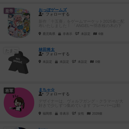
おっぽゲームズ
皇帝
フォローする
新作「十五賽」をゲームマーケット2025春に配
布いたしました！ 「ANGEL〜羽衣桜の木の下
で〜」「迷子」「ひよ...
鹿児島県
非表示
未設定
6個
林田将太
たまご
フォローする
未設定
未設定
未設定
0個
まちゃ☆
将軍
フォローする
デザイナーは、ヴォルフガング・クラマーが大
好きで少しずつ集めています フレーバーは動
物、ヨーロッパ、世界史等...
福岡県
非表示
女性
2028個