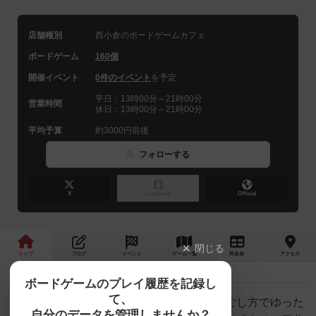
店舗種別
西小倉のボードゲームカフェ
ボードゲーム
160個
開催イベント
0件のイベント
を予定
平日：13時00分～21時00分
営業時間
休日：13時00分～21時00分
平均予算
約3000円前後
フォローする
X
Facebook
Official
閉じる
トップ
ブログ
イベント
ゲーム
一覧
料金
表
アクセス
ボードゲームのプレイ履歴を記録し
て、
みんなでもひとりでも、自分にあわせた過ごし方でゆった
自分のデータを管理しませんか？