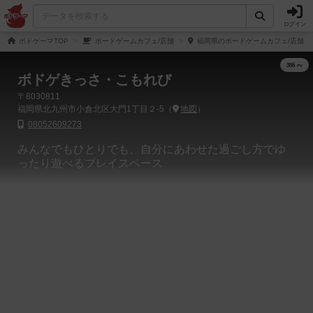
ログイン
ボドゲーマTOP
ボードゲームカフェ/店舗
福岡県のボードゲームカフェ/店舗
ボドゲきっさ・こもれび
〒8030811
福岡県北九州市小倉北区大門1丁目２-5（
地図
）
08052609273
みんなでもひとりでも、自分にあわせた過ごし方でゆ
ったり遊べるプレイスペース