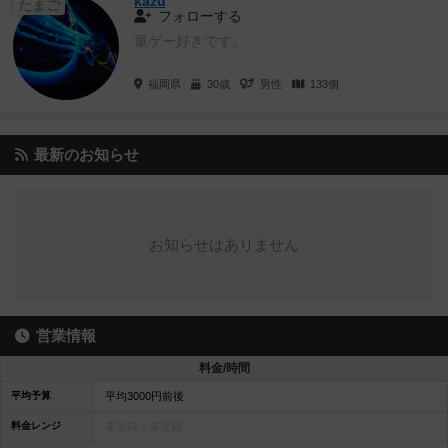
kazu
たまご
フォローする
重ゲー好きです。
福岡県
30歳
男性
133個
最新のお知らせ
お知らせはありません
営業情報
料金/時間
平均予算
平均3000円前後
料金レンジ
未登録～
未登録